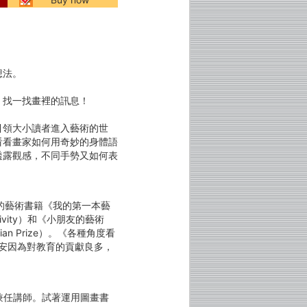
想法。
，找一找畫裡的訊息！
引領大小讀者進入藝術的世
看看畫家如何用奇妙的身體語
透露觀感，不同手勢又如何表
兒童寫的藝術書籍《我的第一本藝
tivity）和《小朋友的藝術
ian Prize）。《各種角度看
，吉麗安因為對教育的貢獻良多，
兼任講師。試著運用圖畫書