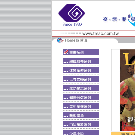
www.tmac.com.tw
定價：$