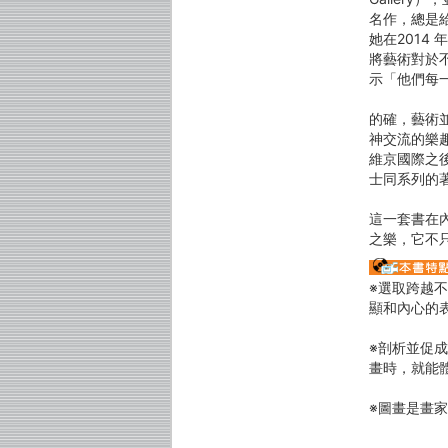
名作，總是
她在2014 
將藝術對於
示「他們每
的確，藝術
神交流的樂
維京國際之
士同系列的
這一套書在
之樂，它不
※選取跨越
顯和內心的
※剖析並促
畫時，就能
※圖畫是畫