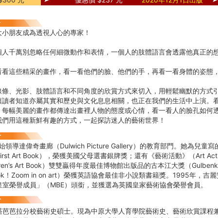
大小朋友成為透視人心的專家！
個人千萬別忽略任何細微動作和表情，一個人的肢體語言會透露他真正的
看看這些精采的畫作，看一看他們的臉、他們的手，再看一看身體的姿態
線條、光影、肢體語言和不同角度的欣賞方式來切入，用輕鬆幽默的方式
讓讀者知道亦屬其實和歷史與文化息息相關，也正在我們的生活中上演。
。每幅美麗的畫作都傳達出畫裡人物的態度或心情，看一看人的臉孔如何
我們用這種新鮮有趣的方式，一起探訪迷人的藝術世界！
始領導達偉奇畫廊（Dulwich Picture Gallery）的教育部門。她為
First Art Book），榮獲美國父母選書銀牌獎；還有《藝術活動》（Art Ac
dren’s Art Book）雙雙贏得年度最佳博物館出版品的古本江大獎（Gulbenk
ok！Zoom in on art）榮獲英語協會最佳非小說類書籍獎。1995年
皇室榮譽成員」（MBE）頭銜，並獲選為英國皇家藝術協會榮譽會員。
塔芭芭拉分校藝術史碩士。現為中原大學人育學院藝術史、藝術欣賞課程