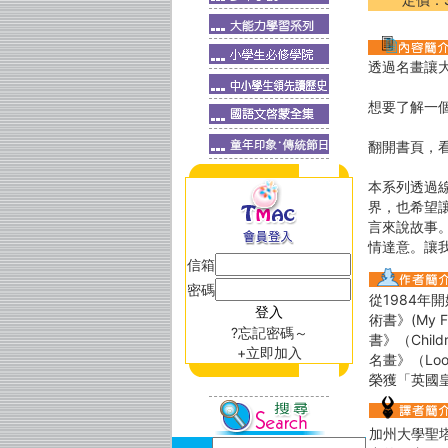
透過名畫讓
想要了解一
翻開書頁，
本系列透過
界，也希望
言來說故事
情達意。讓
信箱
密碼
從1984年開
術書》(My 
?忘記密碼～
書》（Chil
+立即加入
名畫》（Lo
榮獲「英國
加州大學聖