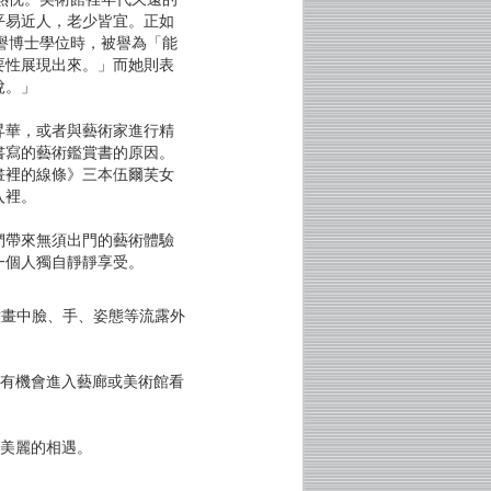
平易近人，老少皆宜。正如
ity）榮譽博士學位時，被譽為「能
要性展現出來。」而她則表
悅。」
昇華，或者與藝術家進行精
書寫的藝術鑑賞書的原因。
畫裡的線條》三本伍爾芙女
入裡。
們帶來無須出門的藝術體驗
一個人獨自靜靜享受。
意畫中臉、手、姿態等流露外
者有機會進入藝廊或美術館看
是美麗的相遇。