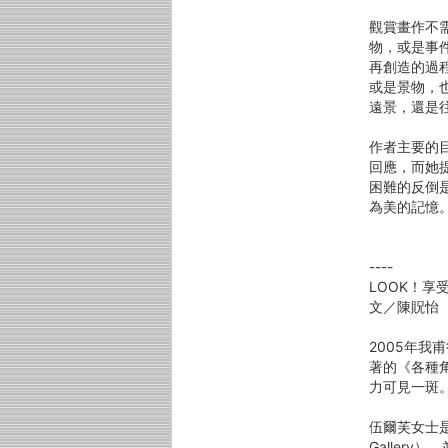
觀賞畫作不
物，或是事
再創造的過
或是景物，
遠景，還是
作者主要的
回應，而她
困難的反倒
為美的記憶
----
LOOK！享
文／陳貺怡
2005年我
著的《各種
力可見一斑
伍爾芙女士是
Galler