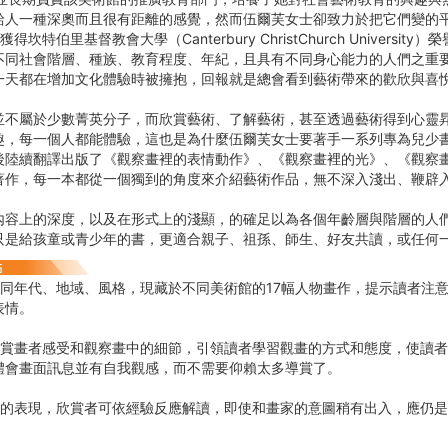
給人一種深奧而且很有距離的感覺，然而伍爾芙女士卻致力於把它們變的
年獲得坎特伯里基督教會大學（Canterbury ChristChurch Univers
不同社會階層、種族、教育程度、年紀，且具有不同身心能力的人們之重
一天都在增加文化體驗時被擁抱，回報就是總會看到藝術帶來的歡欣與喜
並不屬於少數菁英分子，而欣賞藝術、了解藝術，甚至透過藝術得到心靈
趣，每一個人都能體驗，這也是為什麼伍爾芙女士要著手一系列專為兒少
後陸續翻譯出版了《觀察畫裡的表情動作》、《觀察畫裡的光》、《觀察
著作，每一本都從一個獨到的角度來介紹藝術作品，無不深入淺出、鞭辟
內容上的深度，以及在形式上的淺顯，的確足以為各個年齡層與階層的人
只是給孩童或青少年的書，更適合親子、祖孫、師生、好友共讀，或任何
不同年代、地域、風格，現藏於不同美術館的17幅人物畫作，提示讀者注
表情。
成賞畫者感受和觀察畫中的細節，引領讀者學習觀畫的方式和態度，使讀
體會畫面訊息並有自我觀感，而不需要仰賴太多導賞了。
家的表現，欣賞者可依經驗反應解讀，即使和畫家的意圖稍有出入，應仍