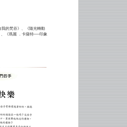
自我的梵谷》、《隨光轉動
、《瑪麗 ．卡薩特──印象