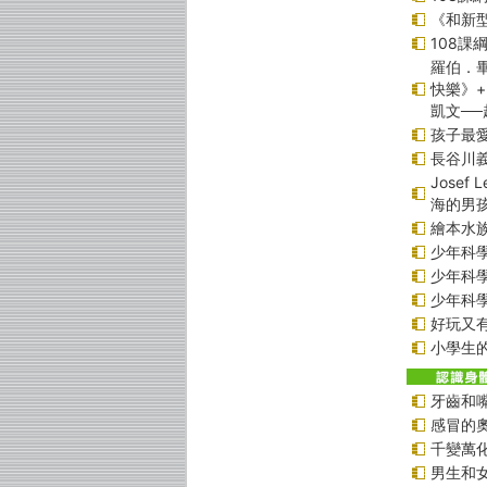
《和新型
108
羅伯．畢
快樂》
凱文─
孩子最愛
長谷川
Jose
海的男
繪本水
少年科學偵
少年科學偵
少年科學偵
好玩又
小學生的
牙齒和
感冒的
千變萬
男生和