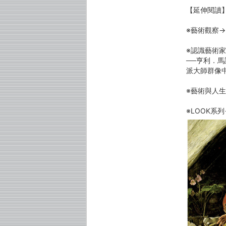
【延伸閱讀
※藝術觀察
※認識藝術
──亨利．
派大師群像
※藝術與人
※LOOK