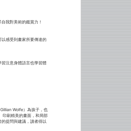
昇自我對美術的鑑賞力！
可以感受到畫家所要傳達的
學習注意身體語言也學習體
llian Wolfe）為孩子，也
字、印刷精美的畫面，和局部
者的提問與建議，讀者得以