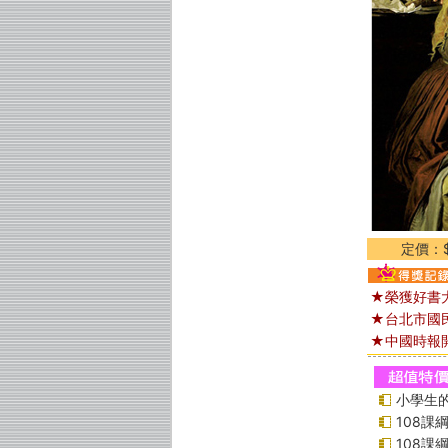
定價：$
★榮獲好書
★台北市國
★中國時報
小學生的
108
108