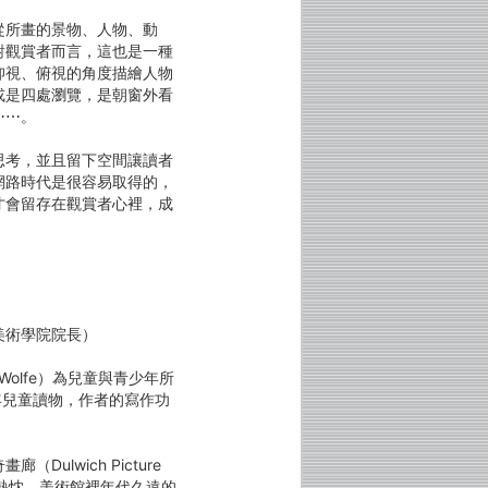
從所畫的景物、人物、動
對觀賞者而言，這也是一種
仰視、俯視的角度描繪人物
或是四處瀏覽，是朝窗外看
⋯⋯。
思考，並且留下空間讓讀者
網路時代是很容易取得的，
才會留存在觀賞者心裡，成
美術學院院長）
Wolfe）為兒童與青少年所
年兒童讀物，作者的寫作功
lwich Picture
與熱忱。美術館裡年代久遠的