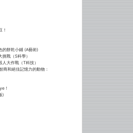
豆！
色的餅乾小鋪 (A藝術)
車大挑戰（S科學）
機器人大作戰（T科技）
度智商和絕佳記憶力的動物：
ye！
版)