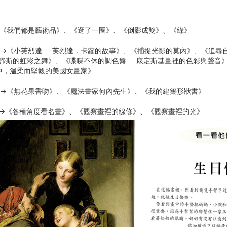
】
→《我們都是藝術品》、《逛了一圈》、《倒影成雙》、《綠》
家→《小芙烈達──芙烈達．卡蘿的故事》、《捕捉光影的莫內》、《追尋
馬諦斯的虹彩之舞》、《喋喋不休的調色盤──康定斯基畫裡的色彩與聲音》
中，溫柔而堅毅的美國女畫家》
生→《無花果香吻》、《魔法畫家何內先生》、《我的建築形狀書》
系列→《各種角度看名畫》、《觀察畫裡的線條》、《觀察畫裡的光》