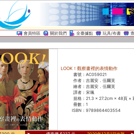
會員特區
關於我們
全臺據點
玩具/布書
LOOK！觀察畫裡的表情動作
書號：
AC059021
作者：
吉麗安．伍爾芙
繪者：
吉麗安．伍爾芙
譯者：
宋珮
規格：
21.3 × 27.2cm × 48頁 
冊數：
1
ISBN：
9789864403554
300 元
優惠價 $237 元
2020年12月1日出版