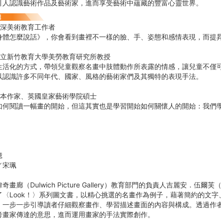
引人認識藝術作品及藝術家，進而享受藝術中蘊藏的豐富心靈世界。
資深美術教育工作者
身體怎麼說話》，你會看到畫裡不一樣的臉、手、姿態和感情表現，而提
國立新竹教育大學美勞教育研究所教授
生活化的方式，帶領兒童觀察名畫中肢體動作所表露的情感，讓兒童不僅
以認識許多不同年代、國家、風格的藝術家們及其獨特的表現手法。
繪本作家、英國皇家藝術學院碩士
如何閱讀一幅畫的開始，但這其實也是學習開始如何關懷人的開始：我們
憶
／宋珮
畫廊（Dulwich Picture Gallery）教育部門的負責人吉麗安．伍爾芙（Gi
了〈Look！〉系列圖文書，以精心挑選的名畫作為例子，藉著簡約的文
，一步一步引導讀者仔細觀察畫作、學習描述畫面的內容與構成。透過作
考畫家傳達的意思，進而運用畫家的手法實際創作。