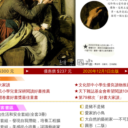
300 元
優惠價 $237 元
2020年12月1日出版
大家讀
★文化部中小學生優良讀物推
民小學兒童深耕閱讀好書推薦
★天下雜誌基金會希望閱讀10
開卷書好書獎最佳童書
★第79梯次「好書大家讀」
是豬不是豬
愛家的小鳥
生活和安全套組(全套3冊)
大自然的藝術家──不可
課綱套組－發現自我潛能，培養工程腦
圓形（二版）
課綱套組－美感從小培養－認識藝術家