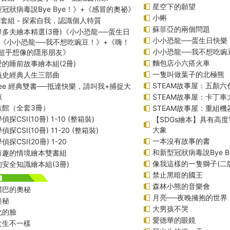
星空下的願望
冠狀病毒說Bye Bye！》+《感冒的奧祕》
小蝌
課綱套組－探索自我，認識個人特質
蘇菲亞的兩個問題
多夫繪本精選(3冊)《小小恐龍──蛋生日
小小恐龍──蛋生日快樂
+《小小恐龍──我不想吃豌豆！》+《嗨！
小小恐龍──我不想吃豌
─超乎想像的隱形朋友》
麵包店小六搭火車
的睡前故事繪本組(2冊)
一隻叫做葉子的北極熊
義史經典人生三部曲
STEAM故事屋：五顏六
f Lee 經典雙書──抵達快樂，請叫我+捕捉大
孩
STEAM故事屋：卡丁
族館（全套3冊）
STEAM故事屋：重組
探CSI(10冊) 1-10 (整箱裝)
【SDGs繪本】具有高
大象
探CSI(10冊) 11-20 (整箱裝)
一本沒有故事的書
探CSI(20冊) 1-20
和新型冠狀病毒說Bye B
有趣的情境繪本雙書組
像我這樣的一隻獅子(二
安全知識繪本組(3冊)
禁止黑暗的國王
森林小熊的音樂會
嘴巴的奧秘
月亮──夜晚擁抱的世界
奧秘
大男孩不哭
化的臉
愛德華的眼鏡
女生不一樣