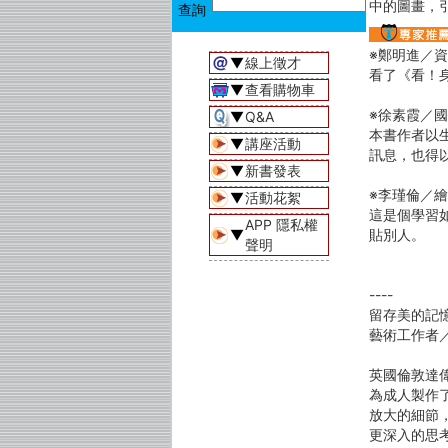
中的圖畫，
※鄭明進／
▼
線上徵才
看了《看！
▼
查看購物車
※徐素霞／
▼
Q&A
本書作者以
▼
講座活動
訊息，也得
▼
新書發表
※李瑾倫／
▼
活動花絮
這是個學習
APP 隱私權
▼
貼別人。
聲明
----
留存美的記
藝術工作者
英國倫敦達偉奇
為成人製作
放大的細節
更深入的思