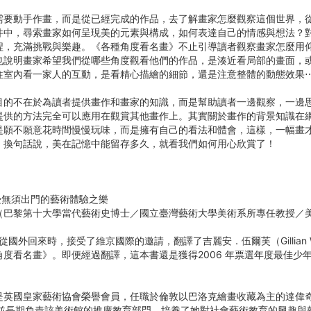
需要動手作畫，而是從已經完成的作品，去了解畫家怎麼觀察這個世界，
件中，尋索畫家如何呈現美的元素與構成，如何表達自己的情感與想法？
程，充滿挑戰與樂趣。《各種角度看名畫》不止引導讀者觀察畫家怎麼用
也說明畫家希望我們從哪些角度觀看他們的作品，是湊近看局部的畫面，
往室內看一家人的互動，是看精心描繪的細節，還是注意整體的動態效果
目的不在於為讀者提供畫作和畫家的知識，而是幫助讀者一邊觀察，一邊
提供的方法完全可以應用在觀賞其他畫作上。其實關於畫作的背景知識在
是願不願意花時間慢慢玩味，而是擁有自己的看法和體會，這樣，一幅畫
。換句話說，美在記憶中能留存多久，就看我們如何用心欣賞了！
受無須出門的藝術體驗之樂
（巴黎第十大學當代藝術史博士／國立臺灣藝術大學美術系所專任教授／
甫從國外回來時，接受了維京國際的邀請，翻譯了吉麗安．伍爾芙（Gillian 
角度看名畫》。即便經過翻譯，這本書還是獲得2006 年票選年度最佳少
。
英國皇家藝術協會榮譽會員，任職於倫敦以巴洛克繪畫收藏為主的達偉奇畫廊（Du
y），並長期負責該美術館的推廣教育部門，培養了她對社會藝術教育的興趣