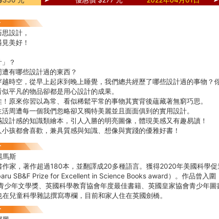
巧思設計，
遇見美好！
計」？
周遭有哪些設計過的東西？
穿越時空，從早上起床到晚上睡覺，我們總共經歷了哪些設計過的事物？
看似平凡的物品卻都是用心設計的成果。
哇！原來你習以為常、看似稀鬆平常的事物其實背後蘊藏著無窮巧思。
生活周遭每一個我們忽略卻又獨特美麗並且面面俱到的實用設計。
滿設計感的知識類繪本，引人入勝的明亮圖像，體現美感又有趣易讀！
人小孩都會喜歡，兼具質感與知識、想像與實踐的優雅好書！
湯馬斯
作家，著作超過180本，並翻譯成20多種語言。獲得2020年美國科學
ru SB&F Prize for Excellent in Science Books award）。作品曾入圍
德國青少年文學獎、英國科學教育協會年度最佳書籍、英國皇家協會青少年
也在兒童科學雜誌撰寫專欄，目前和家人住在英國劍橋。