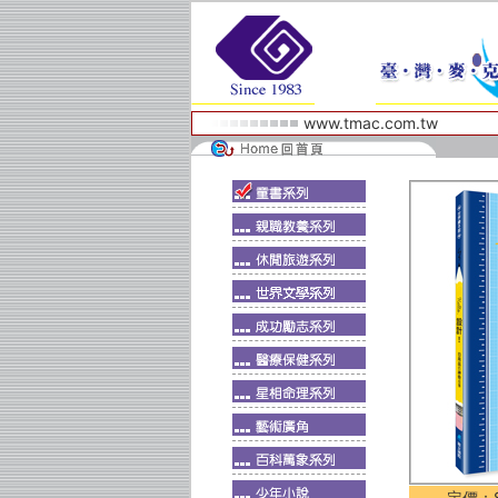
www.tmac.com.tw
定價：$