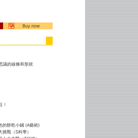
Buy now
思議的線條和形狀
豆！
色的餅乾小鋪 (A藝術)
車大挑戰（S科學）