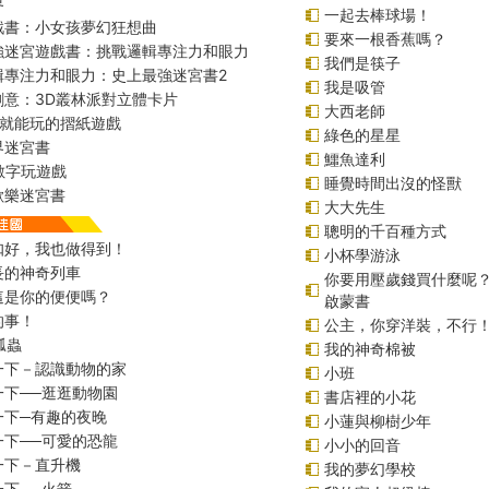
界
一起去棒球場！
戲書：小女孩夢幻狂想曲
要來一根香蕉嗎？
強迷宮遊戲書：挑戰邏輯專注力和眼力
我們是筷子
輯專注力和眼力：史上最強迷宮書2
我是吸管
創意：3D叢林派對立體卡片
大西老師
始就能玩的摺紙遊戲
綠色的星星
界迷宮書
鱷魚達利
r數字玩遊戲
睡覺時間出沒的怪獸
歡樂迷宮書
大大先生
聰明的千百種方式
扣好，我也做得到！
小杯學游泳
長的神奇列車
你要用壓歲錢買什麼呢
這是你的便便嗎？
啟蒙書
的事！
公主，你穿洋裝，不行
瓢蟲
我的神奇棉被
一下－認識動物的家
小班
一下──逛逛動物園
書店裡的小花
一下─有趣的夜晚
小蓮與柳樹少年
一下──可愛的恐龍
小小的回音
一下－直升機
我的夢幻學校
一下──火箭