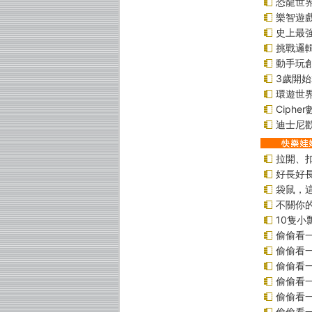
恐龍世
樂智遊
史上最
挑戰邏
動手玩
3歲開
環遊世
Ciphe
迪士尼
拉開、
好長好
袋鼠，
不關你
10隻小
偷偷看
偷偷看
偷偷看
偷偷看
偷偷看
偷偷看