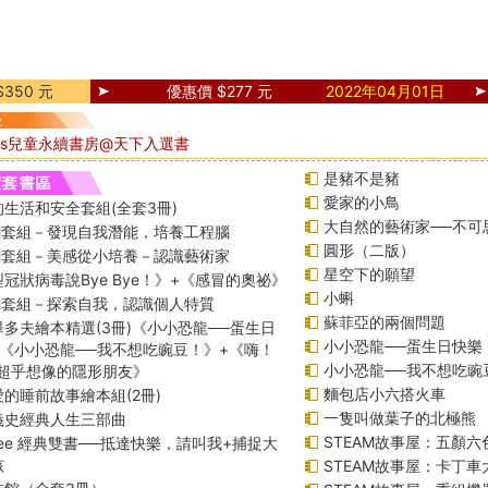
350 元
優惠價 $277 元
2022年04月01日
DGs兒童永續書房@天下入選書
是豬不是豬
愛家的小鳥
生活和安全套組(全套3冊)
大自然的藝術家──不可
課綱套組－發現自我潛能，培養工程腦
圓形（二版）
課綱套組－美感從小培養－認識藝術家
星空下的願望
冠狀病毒說Bye Bye！》+《感冒的奧祕》
小蝌
課綱套組－探索自我，認識個人特質
蘇菲亞的兩個問題
多夫繪本精選(3冊)《小小恐龍──蛋生日
小小恐龍──蛋生日快樂
+《小小恐龍──我不想吃豌豆！》+《嗨！
小小恐龍──我不想吃豌
─超乎想像的隱形朋友》
麵包店小六搭火車
的睡前故事繪本組(2冊)
一隻叫做葉子的北極熊
義史經典人生三部曲
STEAM故事屋：五顏六
f Lee 經典雙書──抵達快樂，請叫我+捕捉大
孩
STEAM故事屋：卡丁