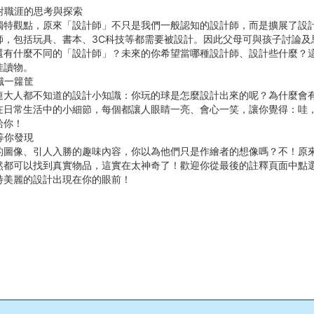
對職涯的思考與探索
獨特觀點，原來「設計師」不只是我們一般認知的設計師，而是擴展了設
師，包括玩具、書本、3C科技等都需要被設計。因此父母可與孩子討論及
還有什麼不同的「設計師」？未來的你希望當哪種設計師、設計些什麼？
佳讀物。
識一籮筐
連大人都不知道的設計小知識：你玩的球是怎麼設計出來的呢？為什麼會
在日常生活中的小細節，每個都讓人眼睛一亮、會心一笑，讓你覺得：哇
給你！
等你發現
的圖像、引人入勝的趣味內容，你以為他們只是作繪者的想像嗎？不！原
然都可以找到真實物品，這實在太神奇了！歡迎你從最後的註釋頁面中點
特美麗的設計出現在你的眼前！