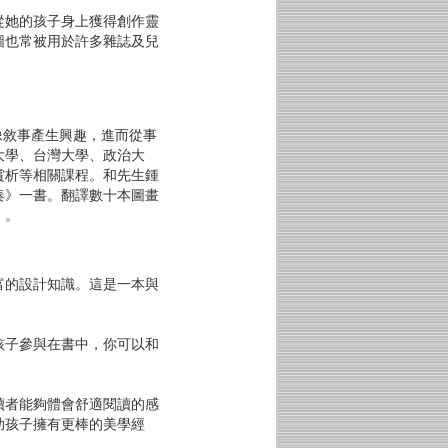
從她的孩子身上獲得創作靈
圖也常被用於許多雜誌及兒
圖像敘事產生興趣，進而從事
大學、台灣大學、政治大
賞析等相關課程。和先生鍾
奏》一書。翻譯數十本圖畫
》。
富的設計知識。這是一本與
孩子參與在書中，你可以和
。
讀者能夠體會舒適閱讀的感
助孩子擁有更棒的美學經