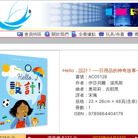
會員特區
關於我們
全臺據點
玩具/布書
Hello，設計！──日用品的神奇故事-Hel
書號：
AC05128
作者：
伊莎貝爾．湯馬斯
繪者：
奧荷莉．吉耶黑
譯者：
宋珮
規格：
23 × 26cm × 48頁(含扉
冊數：
1
ISBN：
9789864404179
350 元
優惠價 $277 元
2022年04月01日