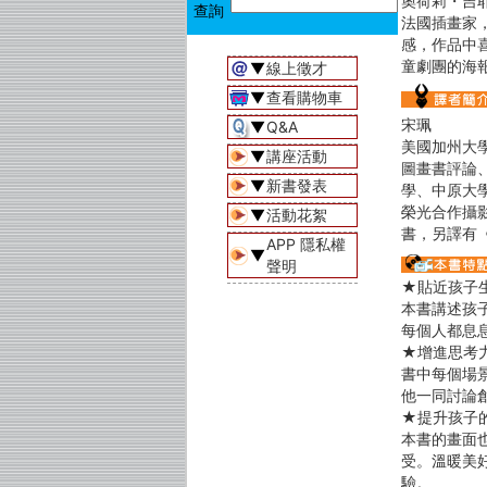
奧荷莉・吉
法國插畫家
感，作品中
童劇團的海
▼
線上徵才
▼
查看購物車
宋珮
▼
Q&A
美國加州大學
▼
講座活動
圖畫書評論
▼
新書發表
學、中原大
榮光合作攝
▼
活動花絮
書，另譯有
APP 隱私權
▼
聲明
★貼近孩子
本書講述孩
每個人都息
★增進思考
書中每個場
他一同討論
★提升孩子
本書的畫面
受。溫暖美
驗。