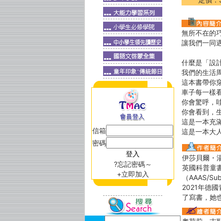
無所不在的
讓我們一同
什麼是「設
我們的生活
這本書帶你
車子每一樣
你會驚呼，
你會看到，
這是一本充
信箱
這是一本大
密碼
伊莎貝爾・
?忘記密碼～
英國科普童書
+立即加入
（AAAS/Suba
2021年
了寫書，她