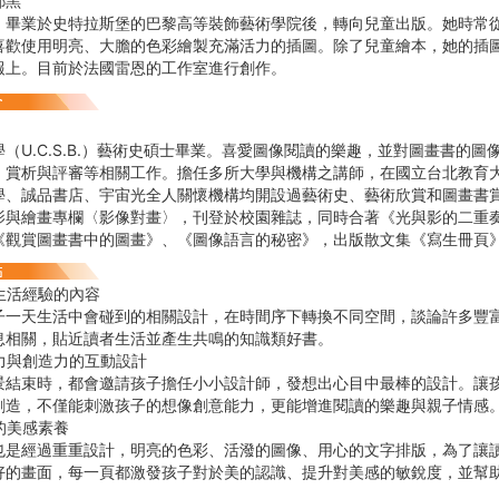
耶黑
，畢業於史特拉斯堡的巴黎高等裝飾藝術學院後，轉向兒童出版。她時常
喜歡使用明亮、大膽的色彩繪製充滿活力的插圖。除了兒童繪本，她的插
報上。目前於法國雷恩的工作室進行創作。
（U.C.S.B.）藝術史碩士畢業。喜愛圖像閱讀的樂趣，並對圖畫書的
、賞析與評審等相關工作。擔任多所大學與機構之講師，在國立台北教育
學、誠品書店、宇宙光全人關懷機構均開設過藝術史、藝術欣賞和圖畫書
影與繪畫專欄〈影像對畫〉，刊登於校園雜誌，同時合著《光與影的二重
《觀賞圖畫書中的圖畫》、《圖像語言的秘密》，出版散文集《寫生冊頁
生活經驗的內容
子一天生活中會碰到的相關設計，在時間序下轉換不同空間，談論許多豐
息相關，貼近讀者生活並產生共鳴的知識類好書。
力與創造力的互動設計
景結束時，都會邀請孩子擔任小小設計師，發想出心目中最棒的設計。讓
創造，不僅能刺激孩子的想像創意能力，更能增進閱讀的樂趣與親子情感
的美感素養
也是經過重重設計，明亮的色彩、活潑的圖像、用心的文字排版，為了讓
好的畫面，每一頁都激發孩子對於美的認識、提升對美感的敏銳度，並幫