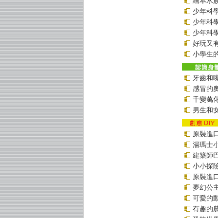
繪本水
少年科學偵
少年科學偵
少年科學偵
好玩又
小學生的
牙齒和
感冒的
千變萬
男生和
原裝進口貼
湯瑪士
建築師
小小探
原裝進口貼
夢幻公
可愛的
有趣的