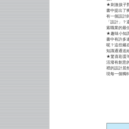
★刺激孩子
書中提出了
有一個設計
「設計」？
索職業的最
★趣味小知
書中有許多
呢？這些藏
知識通通送
★驚喜彩蛋
活潑有創意
裡的設計居
現每一個獨