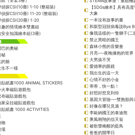
族館（全套3冊）
STEAM故事屋：重組
探CSI(10冊) 1-10 (整箱裝)
【SDGs繪本】具有高
大象
探CSI(10冊) 11-20 (整箱裝)
一本沒有故事的書
探CSI(20冊) 1-20
和新型冠狀病毒說Bye B
有趣的情境繪本雙書組
像我這樣的一隻獅子(二
安全知識繪本組(3冊)
禁止黑暗的國王
森林小熊的音樂會
嘴巴的奧秘
月亮──夜晚擁抱的世界
奧秘
大男孩不哭
化的臉
愛德華的眼鏡
女生不一樣
我出生的這一天
心情不好的小金
紙書1000 ANIMAL STICKERS
蒂蒂，快一點！
小火車磁貼遊戲包
好想好想見到你
巴布磁貼遊戲包
基因大冒險──雙胞胎與
險家朵拉磁貼遊戲包
好像在哪兒見過？
紙書 1000 ACTIVITIES
李歐納國王的泰迪熊
主
乘風翱翔的信天翁
動物
被歌聲喚醒的藍鳥
農場
爸爸的開學日