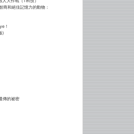
機器人大作戰（T科技）
度智商和絕佳記憶力的動物：
ye！
版)
遺傳的祕密