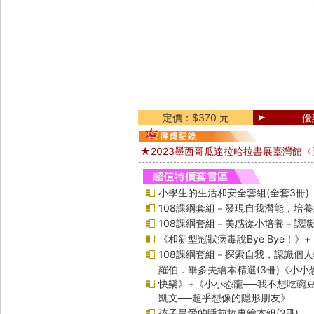
定價：$370 元
優
★2023墨西哥瓜達拉哈拉書展臺灣館
小學生的生活和安全套組(全套3冊)
108課綱套組－發現自我潛能，培
108課綱套組－美感從小培養－認
《和新型冠狀病毒說Bye Bye！》
108課綱套組－探索自我，認識個
羅伯．畢多夫繪本精選(3冊)《小小
快樂》+《小小恐龍──我不想吃豌
凱文──超乎想像的隱形朋友》
孩子最愛的睡前故事繪本組(2冊)