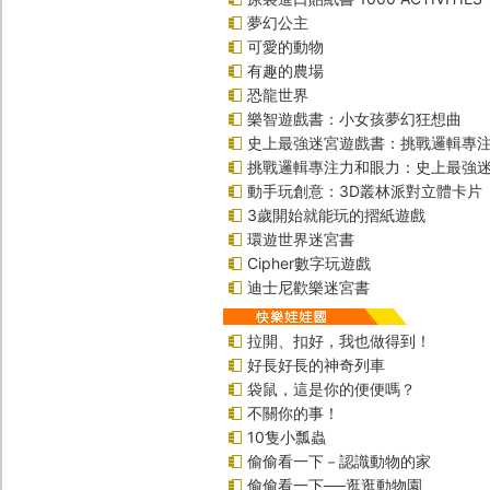
夢幻公主
可愛的動物
有趣的農場
恐龍世界
樂智遊戲書：小女孩夢幻狂想曲
史上最強迷宮遊戲書：挑戰邏輯專
挑戰邏輯專注力和眼力：史上最強迷
動手玩創意：3D叢林派對立體卡片
3歲開始就能玩的摺紙遊戲
環遊世界迷宮書
Cipher數字玩遊戲
迪士尼歡樂迷宮書
拉開、扣好，我也做得到！
好長好長的神奇列車
袋鼠，這是你的便便嗎？
不關你的事！
10隻小瓢蟲
偷偷看一下－認識動物的家
偷偷看一下──逛逛動物園