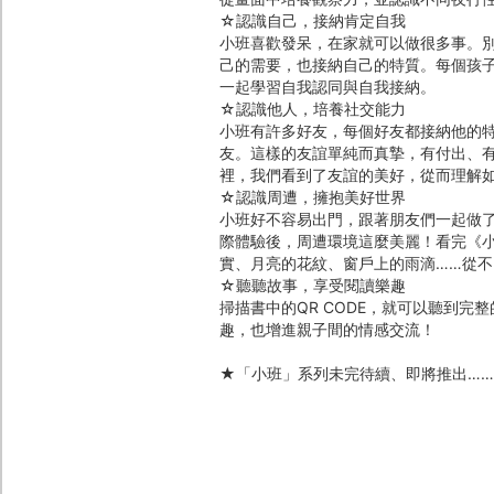
☆認識自己，接納肯定自我
小班喜歡發呆，在家就可以做很多事。
己的需要，也接納自己的特質。每個孩
一起學習自我認同與自我接納。
☆認識他人，培養社交能力
小班有許多好友，每個好友都接納他的
友。這樣的友誼單純而真摯，有付出、
裡，我們看到了友誼的美好，從而理解
☆認識周遭，擁抱美好世界
小班好不容易出門，跟著朋友們一起做
際體驗後，周遭環境這麼美麗！看完《
實、月亮的花紋、窗戶上的雨滴……從
☆聽聽故事，享受閱讀樂趣
掃描書中的QR CODE，就可以聽到
趣，也增進親子間的情感交流！
★「小班」系列未完待續、即將推出…