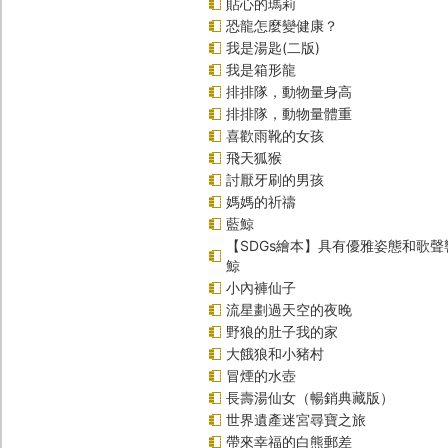
貼心的瑪莉
恐龍怎麼變健康？
我是湯匙(二版)
我是箱形龍
排排隊，動物量身高
排排隊，動物量體重
喜歡雨靴的女孩
飛天狐猴
討厭牙刷的男孩
媽媽的祈禱
藍鯨
【SDGs繪本】具有優雅姿態和歌
鯨
小內褲仙子
流星劃過天空的夜晚
野狼的肚子我的家
大餓狼和小豬村
冒煙的水壺
長壽湯仙女（暢銷典藏版）
世界遺產迷宮尋寶之旅
帶來幸福的白熊郵差