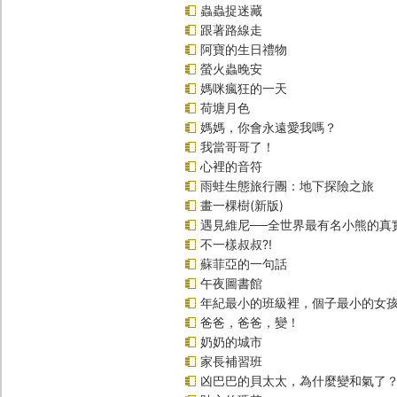
蟲蟲捉迷藏
跟著路線走
阿寶的生日禮物
螢火蟲晚安
媽咪瘋狂的一天
荷塘月色
媽媽，你會永遠愛我嗎？
我當哥哥了！
心裡的音符
雨蛙生態旅行團：地下探險之旅
畫一棵樹(新版)
遇見維尼──全世界最有名小熊的真
不一樣叔叔?!
蘇菲亞的一句話
午夜圖書館
年紀最小的班級裡，個子最小的女孩
爸爸，爸爸，變！
奶奶的城市
家長補習班
凶巴巴的貝太太，為什麼變和氣了