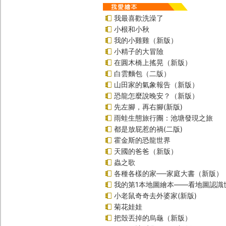
我最喜歡洗澡了
小根和小秋
我的小雞雞（新版）
小精子的大冒險
在圓木橋上搖晃（新版）
白雲麵包（二版）
山田家的氣象報告（新版）
恐龍怎麼說晚安？（新版）
先左腳，再右腳(新版)
雨蛙生態旅行團：池塘發現之旅
都是放屁惹的禍(二版)
霍金斯的恐龍世界
天國的爸爸（新版）
蟲之歌
各種各樣的家──家庭大書（新版）
我的第1本地圖繪本――看地圖認識
小老鼠奇奇去外婆家(新版)
菊花娃娃
把殼丟掉的烏龜（新版）