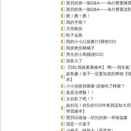
寶貝的第一個Q&A——為什麼要睡
寶貝的第一個Q&A――為什麼要說
擦！擦！擦！
我的手呢？
月亮晚安
鞋子走路
我的小小口袋書(12冊附CD)
我來教你種橘子
男生的小馬桶(附CD)
我長大了
【SEL情緒素養繪本】 啊──我生氣
超有趣！孩子一定要知道的事物【
本】
小小偵探拼圖書-誰偷吃了蜂蜜？
真是沒禮貌！！
太自私了吧！?
超好玩！幼兒的100件東西認知大
學習繪本】
寶貝玩瑜伽－幼兒的第一本瑜伽書
我是一片葉子
小種子，快長大（蔬菜篇）