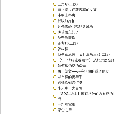
三角形(二版)
頭上總是停著鸚鵡的女孩
小熊上學去
我以前好怕……
月亮雪酪（暢銷典藏版）
佛瑞德忘記了
熱帶魚泰瑞
正方形(二版)
躲貓貓
我是章魚燒，我叫章魚三郎(二版)
【SEL情緒素養繪本】 恐龍怎麼發脾
如何當奶奶的保母
嗨！凱文──超乎想像的隱形朋友
城市裡的提琴手
選棵松樹過聖誕
小火車，大冒險
【SDGs繪本】擁有絕佳的方向感
熊
一起看電影
思念之屋