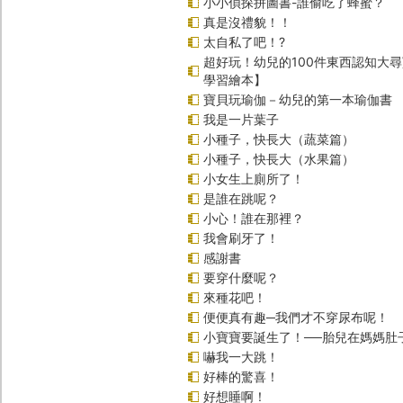
小小偵探拼圖書-誰偷吃了蜂蜜？
真是沒禮貌！！
太自私了吧！?
超好玩！幼兒的100件東西認知大
學習繪本】
寶貝玩瑜伽－幼兒的第一本瑜伽書
我是一片葉子
小種子，快長大（蔬菜篇）
小種子，快長大（水果篇）
小女生上廁所了！
是誰在跳呢？
小心！誰在那裡？
我會刷牙了！
感謝書
要穿什麼呢？
來種花吧！
便便真有趣─我們才不穿尿布呢！
小寶寶要誕生了！──胎兒在媽媽肚
嚇我一大跳！
好棒的驚喜！
好想睡啊！