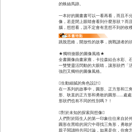
的蛛絲馬跡。
一本好的圖畫書可以一看再看，而且不
像，若是閉上眼睛會看到什麼形狀？而
腦，想想看，說不定會有意想不到的收
跳脫思維，開放性的故事，挑戰讀者的
★獨特搶眼的圖像風格★
全書圖像由畫家雍．卡拉森結合水彩、
一雙雙靈活閃動的大眼睛，讓形狀們「
強烈又獨特的圖像風格。
生動細膩的角色設計
在一系列的故事中，圓形、正方形和三
形、耿直的正方形和勇敢的圓形……處
形狀們也有不同的性別嗎？！
對於未知的探索與想像
人們對於陌生人的第一印象往往來自於
圓形在黑暗的洞穴中尋找三角形，勇敢
親子閱讀時共同討論，如果是你，你會