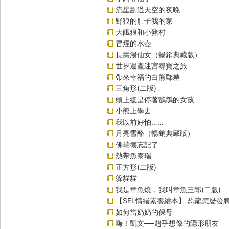
流星劃過天空的夜晚
野狼的肚子我的家
大餓狼和小豬村
冒煙的水壺
長壽湯仙女（暢銷典藏版）
世界遺產迷宮尋寶之旅
帶來幸福的白熊郵差
三角形(二版)
頭上總是停著鸚鵡的女孩
小熊上學去
我以前好怕……
月亮雪酪（暢銷典藏版）
佛瑞德忘記了
熱帶魚泰瑞
正方形(二版)
躲貓貓
我是章魚燒，我叫章魚三郎(二版)
【SEL情緒素養繪本】 恐龍怎麼發脾
如何當奶奶的保母
嗨！凱文──超乎想像的隱形朋友