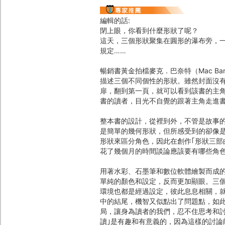
編輯的話:
閉上眼，你看到什麼形狀了呢？
這天，三個形狀聚集在圓形的瀑布旁，
規定……
暢銷書黃金拍檔麥克．巴奈特（Mac Bar
描述三個不同個性的形狀。雖然封面沒
扉，翻到第一頁，就可以看到該書的主
書的讀者，目光不自覺的跟著主角走進
整本書的設計，從裡到外，不管是故事
是簡單的幾何形狀，但所感受到的卻像
形狀來區分角色，因此在創作｢形狀三部
花了幾個月的時間談論應該要有哪些角
用著水彩、石墨筆和數位軟體繪製而成的
單純的顏色和設定，反而更加顯眼。三
環境也都是經過設定，彼此息息相關，
中的結尾，機智又似點出了問題點，如
局，讓身為讀者的我們，忍不住思考和
讀｣是有趣和有意義的，因為這樣的討