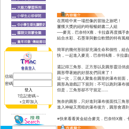
在黑暗中來一場想像的冒險之旅吧！
屢獲大獎的紐約時報暢銷書二人組
──麥克．巴奈特X雍．卡拉森再度攜手
結合水彩、石墨筆與數位軟體的特有風
簡單的幾何形狀卻充滿生命和個性，組
快，一起進入麥克．巴奈特&雍．卡拉森
還記得三角形、正方形以及圓形靈活俏
圓形帶著她的好朋友們回來了！
信箱
這一次，三個人聚集在圓形的瀑布前面
密碼
圓形為遊戲訂下規則：不可以跑到瀑布
但是，三角形卻不守規定……
?忘記密碼～
無奈的圓形，只好進到瀑布後面找三角
+立即加入
進入神秘又黑暗的瀑布後方，圓形會遇
※快來看看黃金組合麥克．巴奈特X雍．卡拉森介紹形