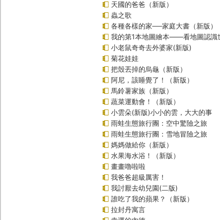
天國的爸爸（新版）
蟲之歌
各種各樣的家──家庭大書（新版）
我的第1本地圖繪本――看地圖認識
小老鼠奇奇去外婆家(新版)
菊花娃娃
把殼丟掉的烏龜（新版）
阿尼，該睡覺了！（新版）
馬鈴薯家族（新版）
蔬菜運動會！（新版）
小雲朵(新版)小小的雲，大大的事
雨蛙生態旅行團：空中驚險之旅
雨蛙生態旅行團：雪地冒險之旅
媽媽做給你（新版）
水果海水浴！（新版）
畫畫嚕啦啦
我爸爸超級厲害！
我討厭去幼兒園(二版)
誰吃了我的蘋果？（新版）
拉封丹寓言