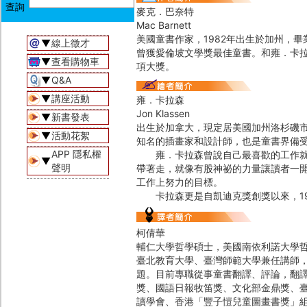
麥克．巴奈特
Mac Barnett
美國童書作家，1982年出生於加州，
▼
線上徵才
曾獲愛倫坡文學獎最佳童書。和雍．卡
▼
查看購物車
項大獎。
▼
Q&A
▼
講座活動
雍．卡拉森
Jon Klassen
▼
新書發表
出生於加拿大，現定居美國加州洛杉磯
▼
活動花絮
知名的插畫家和設計師，也是童書界備
APP 隱私權
雍．卡拉森曾說自己最喜歡的工作就是
▼
聲明
帶著走，就像有股神祕的力量讓讀者一
工作上努力的目標。
卡拉森更是自凱迪克獎創獎以來，19
柯倩華
輔仁大學哲學碩士，美國南依利諾大學
臺北教育大學、臺灣師範大學兼任講師
題。目前專職從事童書翻譯、評論，翻
獎、國語日報牧笛獎、文化部金鼎獎、
讀學會、香港「豐子愷兒童圖畫書獎」