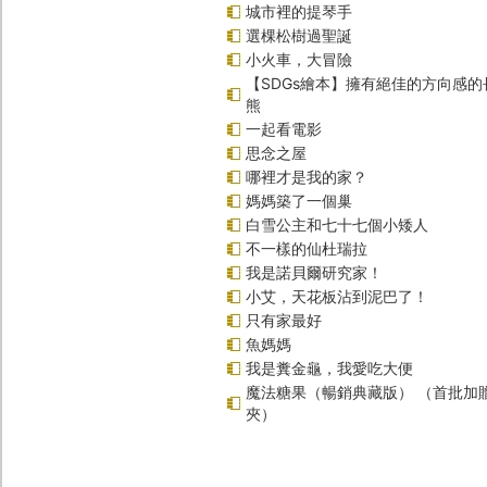
城市裡的提琴手
選棵松樹過聖誕
小火車，大冒險
【SDGs繪本】擁有絕佳的方向感
熊
一起看電影
思念之屋
哪裡才是我的家？
媽媽築了一個巢
白雪公主和七十七個小矮人
不一樣的仙杜瑞拉
我是諾貝爾研究家！
小艾，天花板沾到泥巴了！
只有家最好
魚媽媽
我是糞金龜，我愛吃大便
魔法糖果（暢銷典藏版） （首批加
夾）