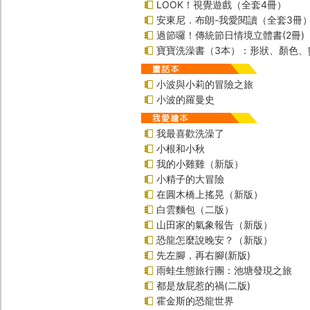
LOOK！視覺遊戲（全套4冊）
安東尼．布朗-我愛閱讀（全套3冊
過節囉！傳統節日情境立體書(2冊)
寶寶洗澡書（3本）：形狀、顏色、
小波與小莉的冒險之旅
小波的羅曼史
我最喜歡洗澡了
小根和小秋
我的小雞雞（新版）
小精子的大冒險
在圓木橋上搖晃（新版）
白雲麵包（二版）
山田家的氣象報告（新版）
恐龍怎麼說晚安？（新版）
先左腳，再右腳(新版)
雨蛙生態旅行團：池塘發現之旅
都是放屁惹的禍(二版)
霍金斯的恐龍世界