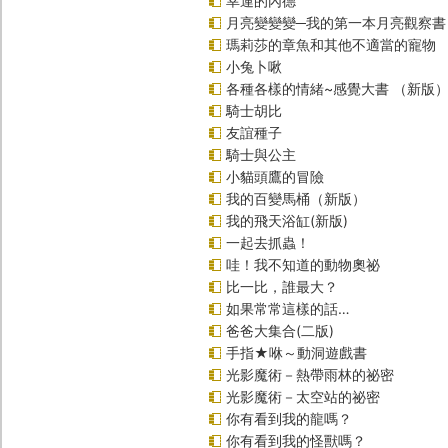
幸運的內德
月亮變變變─我的第一本月亮觀察書
瑪莉莎的章魚和其他不適當的寵物
小兔卜啾
各種各樣的情緒~感覺大書 （新版
騎士胡比
友誼種子
騎士與公主
小貓頭鷹的冒險
我的百變馬桶（新版）
我的飛天浴缸(新版)
一起去抓蟲！
哇！我不知道的動物奧祕
比一比，誰最大？
如果常常這樣的話…
爸爸大集合(二版)
手指★咻～動洞遊戲書
光影魔術－熱帶雨林的祕密
光影魔術－太空站的祕密
你有看到我的龍嗎？
你有看到我的怪獸嗎？