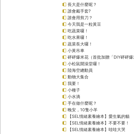
長大是什麼呢？
誰會戴手套?
誰會用剪刀？
今天我是一粒黃豆
吃蔬菜囉！
吃水果囉！
蔬菜長大囉！
小黃吊車
砰砰爆米花（首批加贈「DIY砰砰
小松鼠開澡堂囉！
陸海空總動員
動物大集合
我要！
小種子
小水滴
手在做什麼呢？
晚安，10隻小羊
【SEL情緒素養繪本】愛生氣的貓
【SEL情緒素養繪本】不要不要！
【SEL情緒素養繪本】哇哇大哭