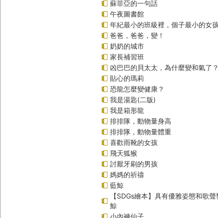
蘇菲亞的一句話
午夜圖書館
年紀最小的班級裡，個子最小的女孩
爸爸，爸爸，變！
奶奶的城市
家長補習班
凶巴巴的貝太太，為什麼變和氣了
貼心的瑪莉
恐龍怎麼變健康？
我是湯匙(二版)
我是箱形龍
排排隊，動物量身高
排排隊，動物量體重
喜歡雨靴的女孩
飛天狐猴
討厭牙刷的男孩
媽媽的祈禱
藍鯨
【SDGs繪本】具有優雅姿態和歌
鯨
小內褲仙子