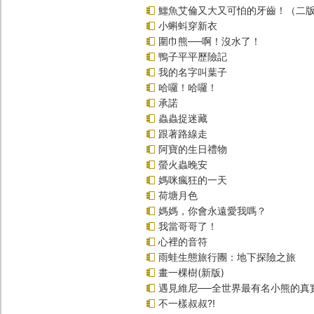
鱷魚艾倫又大又可怕的牙齒！（二
小蝌蚪穿新衣
圍巾熊──啊！沒水了！
鴨子平平歷險記
我的名字叫葉子
哈囉！哈囉！
承諾
蟲蟲捉迷藏
跟著路線走
阿寶的生日禮物
螢火蟲晚安
媽咪瘋狂的一天
荷塘月色
媽媽，你會永遠愛我嗎？
我當哥哥了！
心裡的音符
雨蛙生態旅行團：地下探險之旅
畫一棵樹(新版)
遇見維尼──全世界最有名小熊的真
不一樣叔叔?!