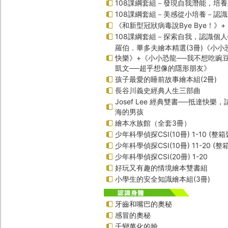
108課綱套組－發現自我潛能，培
108課綱套組－美感從小培養－認
《和新型冠狀病毒說Bye Bye！》
108課綱套組－探索自我，認識個
羅伯．畢多夫繪本精選(3冊)《小小
快樂》+《小小恐龍──我不想吃豌
凱文──超乎想像的隱形朋友》
孩子最愛的睡前故事繪本組(2冊)
長谷川義史經典人生三部曲
Josef Lee 經典雙書──抵達快樂
海的男孩
繪本水族館（全套3冊）
少年科學偵探CSI(10冊) 1-10 (整箱
少年科學偵探CSI(10冊) 11-20 (整
少年科學偵探CSI(20冊) 1-20
好玩又有趣的情境繪本雙書組
小學生的安全知識繪本組(3冊)
牙齒和嘴巴的奧秘
感冒的奧秘
千變萬化的臉