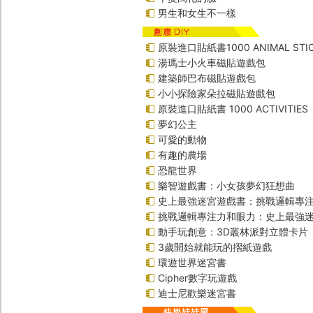
男生和女生不一樣
原裝進口貼紙書1000 ANIMAL STIC
湯瑪士小火車磁貼遊戲包
建築師巴布磁貼遊戲包
小小探險家朵拉磁貼遊戲包
原裝進口貼紙書 1000 ACTIVITIES
夢幻公主
可愛的動物
有趣的農場
恐龍世界
樂智遊戲書：小女孩夢幻狂想曲
史上最強迷宮遊戲書：挑戰邏輯專
挑戰邏輯專注力和眼力：史上最強迷
動手玩創意：3D叢林派對立體卡片
3歲開始就能玩的摺紙遊戲
環遊世界迷宮書
Cipher數字玩遊戲
迪士尼歡樂迷宮書