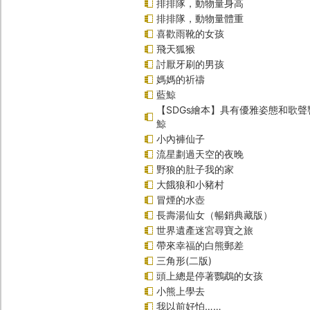
排排隊，動物量身高
排排隊，動物量體重
喜歡雨靴的女孩
飛天狐猴
討厭牙刷的男孩
媽媽的祈禱
藍鯨
【SDGs繪本】具有優雅姿態和歌
鯨
小內褲仙子
流星劃過天空的夜晚
野狼的肚子我的家
大餓狼和小豬村
冒煙的水壺
長壽湯仙女（暢銷典藏版）
世界遺產迷宮尋寶之旅
帶來幸福的白熊郵差
三角形(二版)
頭上總是停著鸚鵡的女孩
小熊上學去
我以前好怕……