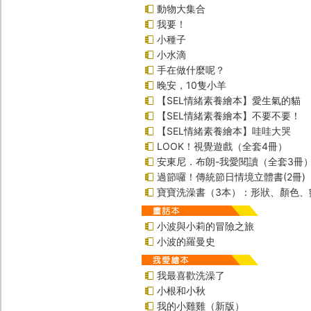
動物大集合
我要！
小種子
小水滴
手在做什麼呢？
晚安，10隻小羊
【SEL情緒素養繪本】愛生氣的貓
【SEL情緒素養繪本】不要不要！
【SEL情緒素養繪本】哇哇大哭
LOOK！視覺遊戲（全套4冊）
安東尼．布朗-我愛閱讀（全套3冊
過節囉！傳統節日情境立體書(2冊)
寶寶洗澡書（3本）：形狀、顏色、
小波與小莉的冒險之旅
小波的羅曼史
我最喜歡洗澡了
小根和小秋
我的小雞雞（新版）