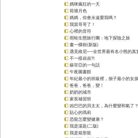
媽咪瘋狂的一天
荷塘月色
媽媽，你會永遠愛我嗎？
我當哥哥了！
心裡的音符
雨蛙生態旅行團：地下探險之旅
畫一棵樹(新版)
遇見維尼──全世界最有名小熊的真
不一樣叔叔?!
蘇菲亞的一句話
午夜圖書館
年紀最小的班級裡，個子最小的女孩
爸爸，爸爸，變！
奶奶的城市
家長補習班
凶巴巴的貝太太，為什麼變和氣了
貼心的瑪莉
恐龍怎麼變健康？
我是湯匙(二版)
我是箱形龍