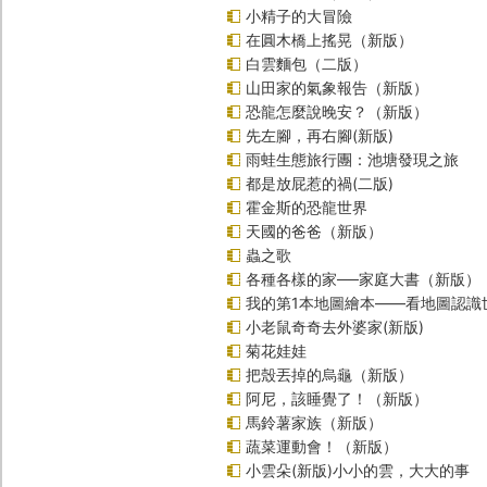
小精子的大冒險
在圓木橋上搖晃（新版）
白雲麵包（二版）
山田家的氣象報告（新版）
恐龍怎麼說晚安？（新版）
先左腳，再右腳(新版)
雨蛙生態旅行團：池塘發現之旅
都是放屁惹的禍(二版)
霍金斯的恐龍世界
天國的爸爸（新版）
蟲之歌
各種各樣的家──家庭大書（新版）
我的第1本地圖繪本――看地圖認識
小老鼠奇奇去外婆家(新版)
菊花娃娃
把殼丟掉的烏龜（新版）
阿尼，該睡覺了！（新版）
馬鈴薯家族（新版）
蔬菜運動會！（新版）
小雲朵(新版)小小的雲，大大的事