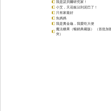
我是諾貝爾研究家！
小艾，天花板沾到泥巴了！
只有家最好
魚媽媽
我是糞金龜，我愛吃大便
魔法糖果（暢銷典藏版） （首批加
夾）