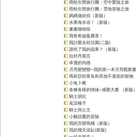
雨蛙生態旅行團：空中驚險之旅
雨蛙生態旅行團：雪地冒險之旅
媽媽做給你（新版）
水果海水浴！（新版）
畫畫嚕啦啦
我爸爸超級厲害！
我討厭去幼兒園(二版)
誰吃了我的蘋果？（新版）
拉封丹寓言
幸運的內德
月亮變變變─我的第一本月亮觀察書
瑪莉莎的章魚和其他不適當的寵物
小兔卜啾
各種各樣的情緒~感覺大書 （新版
騎士胡比
友誼種子
騎士與公主
小貓頭鷹的冒險
我的百變馬桶（新版）
我的飛天浴缸(新版)
一起去抓蟲！