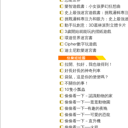
樂智遊戲書：小女孩夢幻狂想曲
史上最強迷宮遊戲書：挑戰邏輯專
挑戰邏輯專注力和眼力：史上最強迷
動手玩創意：3D叢林派對立體卡片
3歲開始就能玩的摺紙遊戲
環遊世界迷宮書
Cipher數字玩遊戲
迪士尼歡樂迷宮書
拉開、扣好，我也做得到！
好長好長的神奇列車
袋鼠，這是你的便便嗎？
不關你的事！
10隻小瓢蟲
偷偷看一下－認識動物的家
偷偷看一下──逛逛動物園
偷偷看一下─有趣的夜晚
偷偷看一下──可愛的恐龍
偷偷看一下－直升機
偷偷看一下──火箭