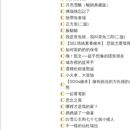
月亮雪酪（暢銷典藏版）
佛瑞德忘記了
熱帶魚泰瑞
正方形(二版)
躲貓貓
我是章魚燒，我叫章魚三郎(二版)
【SEL情緒素養繪本】 恐龍怎麼發脾
如何當奶奶的保母
嗨！凱文──超乎想像的隱形朋友
城市裡的提琴手
選棵松樹過聖誕
小火車，大冒險
【SDGs繪本】擁有絕佳的方向感
熊
一起看電影
思念之屋
哪裡才是我的家？
媽媽築了一個巢
白雪公主和七十七個小矮人
不一樣的仙杜瑞拉