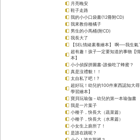
月亮晚安
鞋子走路
我的小小口袋書(12冊附CD)
我來教你種橘子
男生的小馬桶(附CD)
我長大了
【SEL情緒素養繪本】 啊──我生氣
超有趣！孩子一定要知道的事物【
本】
小小偵探拼圖書-誰偷吃了蜂蜜？
真是沒禮貌！！
太自私了吧！?
超好玩！幼兒的100件東西認知大
學習繪本】
寶貝玩瑜伽－幼兒的第一本瑜伽書
我是一片葉子
小種子，快長大（蔬菜篇）
小種子，快長大（水果篇）
小女生上廁所了！
是誰在跳呢？
小心！誰在那裡？