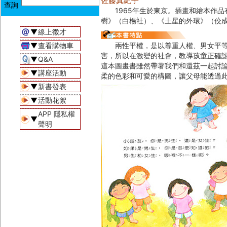
佐藤真紀子
1965年生於東京。插畫和繪本作品
樹》（白楊社）、《土星的外環》（佼
▼
線上徵才
▼
查看購物車
兩性平權，是以尊重人權、男女平等的
害，所以在激變的社會，教導孩童正確
▼
Q&A
這本圖畫書雖然帶著我們和還茲一起討
▼
講座活動
柔的色彩和可愛的構圖，讓父母能透過
▼
新書發表
▼
活動花絮
APP 隱私權
▼
聲明