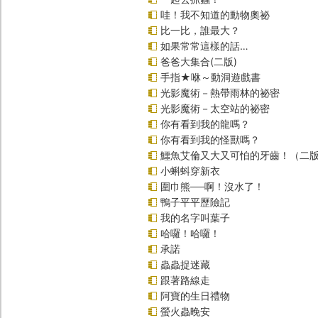
哇！我不知道的動物奧祕
比一比，誰最大？
如果常常這樣的話…
爸爸大集合(二版)
手指★咻～動洞遊戲書
光影魔術－熱帶雨林的祕密
光影魔術－太空站的祕密
你有看到我的龍嗎？
你有看到我的怪獸嗎？
鱷魚艾倫又大又可怕的牙齒！（二
小蝌蚪穿新衣
圍巾熊──啊！沒水了！
鴨子平平歷險記
我的名字叫葉子
哈囉！哈囉！
承諾
蟲蟲捉迷藏
跟著路線走
阿寶的生日禮物
螢火蟲晚安