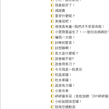
我會刷牙了！
感謝書
要穿什麼呢？
來種花吧！
便便真有趣─我們才不穿尿布呢！
小寶寶要誕生了！──胎兒在媽媽肚
嚇我一大跳！
好棒的驚喜！
好想睡啊！
長大是什麼呢？
誰會戴手套?
誰會用剪刀？
今天我是一粒黃豆
吃蔬菜囉！
吃水果囉！
蔬菜長大囉！
小黃吊車
砰砰爆米花（首批加贈「DIY砰砰
小松鼠開澡堂囉！
陸海空總動員