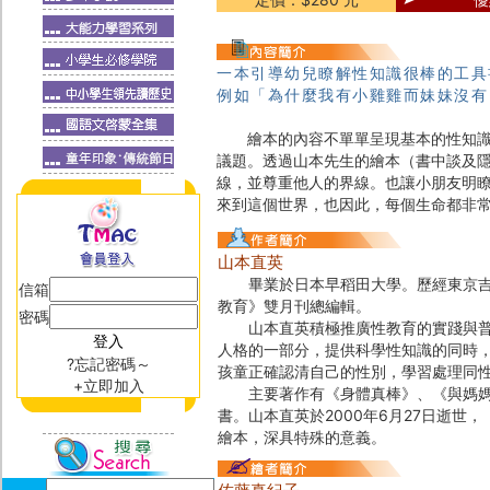
一本引導幼兒瞭解性知識很棒的工具
例如「為什麼我有小雞雞而妹妹沒有
繪本的內容不單單呈現基本的性知識與
議題。透過山本先生的繪本（書中談及
線，並尊重他人的界線。也讓小朋友明
來到這個世界，也因此，每個生命都非
山本直英
畢業於日本早稻田大學。歷經東京吉祥
信箱
教育》雙月刊總編輯。
密碼
山本直英積極推廣性教育的實踐與普及
人格的一部分，提供科學性知識的同時
?忘記密碼～
孩童正確認清自己的性別，學習處理同
+立即加入
主要著作有《身體真棒》、《與媽媽一
書。山本直英於2000年6月27日逝
繪本，深具特殊的意義。