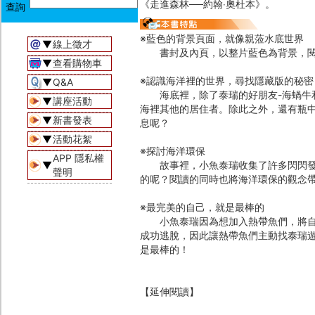
《走進森林──約翰‧奧杜本》。
※藍色的背景頁面，就像親蒞水底世界
▼
線上徵才
書封及內頁，以整片藍色為背景，閱
▼
查看購物車
※認識海洋裡的世界，尋找隱藏版的秘密
▼
Q&A
海底裡，除了泰瑞的好朋友-海蝸牛和螃
▼
講座活動
海裡其他的居住者。除此之外，還有瓶中
▼
新書發表
息呢？
▼
活動花絮
※探討海洋環保
APP 隱私權
▼
故事裡，小魚泰瑞收集了許多閃閃發光
聲明
的呢？閱讀的同時也將海洋環保的觀念
※最完美的自己，就是最棒的
小魚泰瑞因為想加入熱帶魚們，將自己
成功逃脫，因此讓熱帶魚們主動找泰瑞
是最棒的！
【延伸閱讀】