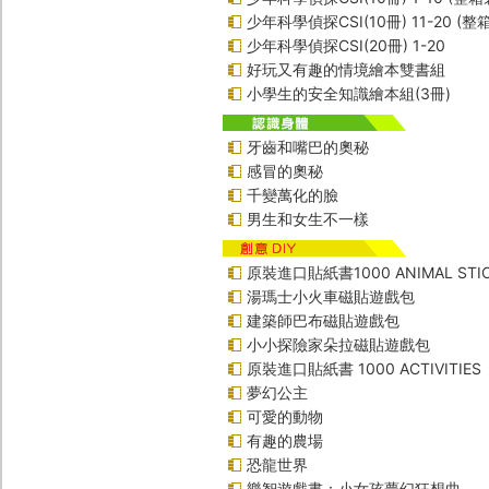
少年科學偵探CSI(10冊) 11-20 (整
少年科學偵探CSI(20冊) 1-20
好玩又有趣的情境繪本雙書組
小學生的安全知識繪本組(3冊)
牙齒和嘴巴的奧秘
感冒的奧秘
千變萬化的臉
男生和女生不一樣
原裝進口貼紙書1000 ANIMAL STIC
湯瑪士小火車磁貼遊戲包
建築師巴布磁貼遊戲包
小小探險家朵拉磁貼遊戲包
原裝進口貼紙書 1000 ACTIVITIES
夢幻公主
可愛的動物
有趣的農場
恐龍世界
樂智遊戲書：小女孩夢幻狂想曲