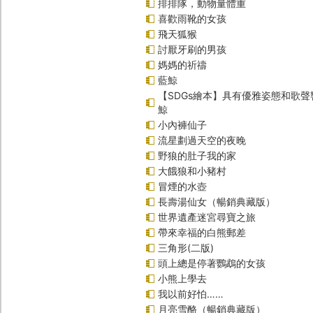
排排隊，動物量體重
喜歡雨靴的女孩
飛天狐猴
討厭牙刷的男孩
媽媽的祈禱
藍鯨
【SDGs繪本】具有優雅姿態和歌
鯨
小內褲仙子
流星劃過天空的夜晚
野狼的肚子我的家
大餓狼和小豬村
冒煙的水壺
長壽湯仙女（暢銷典藏版）
世界遺產迷宮尋寶之旅
帶來幸福的白熊郵差
三角形(二版)
頭上總是停著鸚鵡的女孩
小熊上學去
我以前好怕……
月亮雪酪（暢銷典藏版）