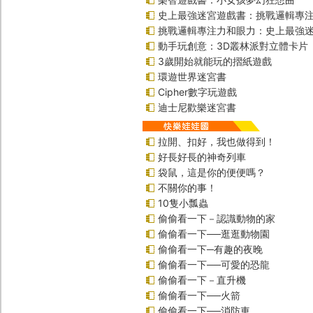
史上最強迷宮遊戲書：挑戰邏輯專
挑戰邏輯專注力和眼力：史上最強迷
動手玩創意：3D叢林派對立體卡片
3歲開始就能玩的摺紙遊戲
環遊世界迷宮書
Cipher數字玩遊戲
迪士尼歡樂迷宮書
拉開、扣好，我也做得到！
好長好長的神奇列車
袋鼠，這是你的便便嗎？
不關你的事！
10隻小瓢蟲
偷偷看一下－認識動物的家
偷偷看一下──逛逛動物園
偷偷看一下─有趣的夜晚
偷偷看一下──可愛的恐龍
偷偷看一下－直升機
偷偷看一下──火箭
偷偷看一下──消防車