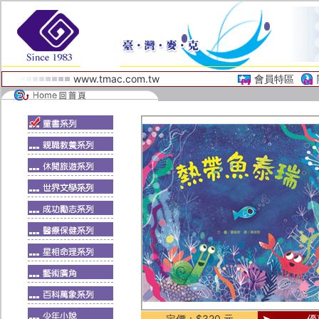
www.tmac.com.tw
會員特區
定價：$320 元
優