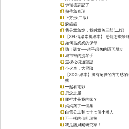
佛瑞德忘記了
熱帶魚泰瑞
正方形(二版)
躲貓貓
我是章魚燒，我叫章魚三郎(二版)
【SEL情緒素養繪本】 恐龍怎麼發脾
如何當奶奶的保母
嗨！凱文──超乎想像的隱形朋友
城市裡的提琴手
選棵松樹過聖誕
小火車，大冒險
【SDGs繪本】擁有絕佳的方向感
熊
一起看電影
思念之屋
哪裡才是我的家？
媽媽築了一個巢
白雪公主和七十七個小矮人
不一樣的仙杜瑞拉
我是諾貝爾研究家！