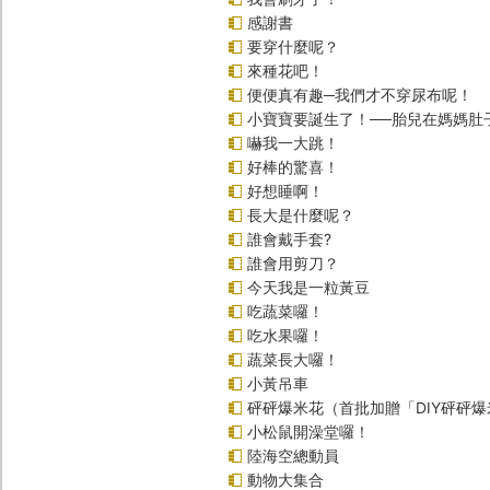
感謝書
要穿什麼呢？
來種花吧！
便便真有趣─我們才不穿尿布呢！
小寶寶要誕生了！──胎兒在媽媽肚
嚇我一大跳！
好棒的驚喜！
好想睡啊！
長大是什麼呢？
誰會戴手套?
誰會用剪刀？
今天我是一粒黃豆
吃蔬菜囉！
吃水果囉！
蔬菜長大囉！
小黃吊車
砰砰爆米花（首批加贈「DIY砰砰
小松鼠開澡堂囉！
陸海空總動員
動物大集合