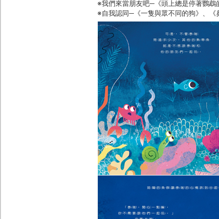
※我們來當朋友吧─《頭上總是停著鸚鵡
※自我認同─《一隻與眾不同的狗》、《