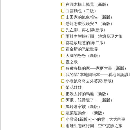
在圓木橋上搖晃（新版）
白雲麵包（二版）
山田家的氣象報告（新版）
恐龍怎麼說晚安？（新版）
先左腳，再右腳(新版)
雨蛙生態旅行團：池塘發現之旅
都是放屁惹的禍(二版)
霍金斯的恐龍世界
天國的爸爸（新版）
蟲之歌
各種各樣的家──家庭大書（新版）
我的第1本地圖繪本――看地圖認識
小老鼠奇奇去外婆家(新版)
菊花娃娃
把殼丟掉的烏龜（新版）
阿尼，該睡覺了！（新版）
馬鈴薯家族（新版）
蔬菜運動會！（新版）
小雲朵(新版)小小的雲，大大的事
雨蛙生態旅行團：空中驚險之旅