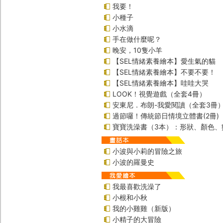
我要！
小種子
小水滴
手在做什麼呢？
晚安，10隻小羊
【SEL情緒素養繪本】愛生氣的貓
【SEL情緒素養繪本】不要不要！
【SEL情緒素養繪本】哇哇大哭
LOOK！視覺遊戲（全套4冊）
安東尼．布朗-我愛閱讀（全套3冊
過節囉！傳統節日情境立體書(2冊)
寶寶洗澡書（3本）：形狀、顏色、
小波與小莉的冒險之旅
小波的羅曼史
我最喜歡洗澡了
小根和小秋
我的小雞雞（新版）
小精子的大冒險