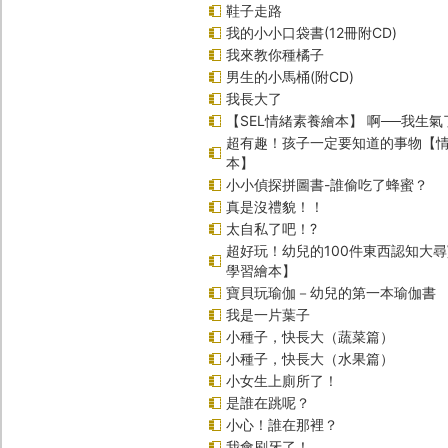
鞋子走路
我的小小口袋書(12冊附CD)
我來教你種橘子
男生的小馬桶(附CD)
我長大了
【SEL情緒素養繪本】 啊──我生氣
超有趣！孩子一定要知道的事物【
本】
小小偵探拼圖書-誰偷吃了蜂蜜？
真是沒禮貌！！
太自私了吧！?
超好玩！幼兒的100件東西認知大
學習繪本】
寶貝玩瑜伽－幼兒的第一本瑜伽書
我是一片葉子
小種子，快長大（蔬菜篇）
小種子，快長大（水果篇）
小女生上廁所了！
是誰在跳呢？
小心！誰在那裡？
我會刷牙了！