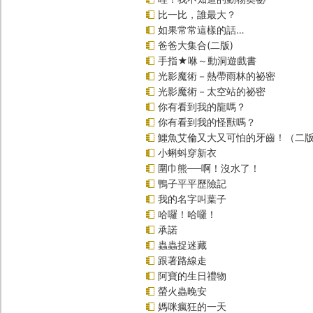
比一比，誰最大？
如果常常這樣的話…
爸爸大集合(二版)
手指★咻～動洞遊戲書
光影魔術－熱帶雨林的祕密
光影魔術－太空站的祕密
你有看到我的龍嗎？
你有看到我的怪獸嗎？
鱷魚艾倫又大又可怕的牙齒！（二
小蝌蚪穿新衣
圍巾熊──啊！沒水了！
鴨子平平歷險記
我的名字叫葉子
哈囉！哈囉！
承諾
蟲蟲捉迷藏
跟著路線走
阿寶的生日禮物
螢火蟲晚安
媽咪瘋狂的一天