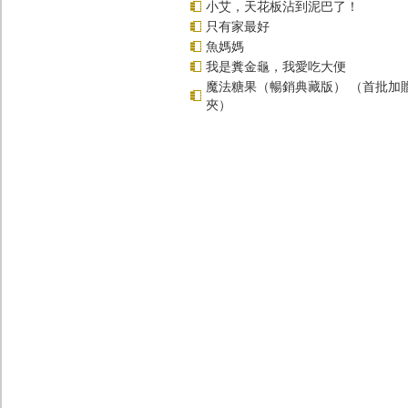
小艾，天花板沾到泥巴了！
只有家最好
魚媽媽
我是糞金龜，我愛吃大便
魔法糖果（暢銷典藏版） （首批加
夾）