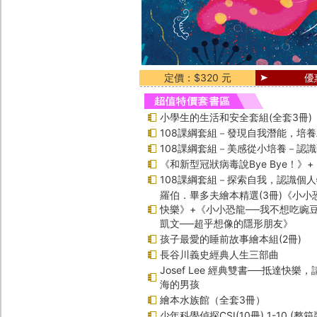
定價：$320 元
優
小學生的生活和安全套組(全套3冊)
108課綱套組－發現自我潛能，培
108課綱套組－美感從小培養－認
《和新型冠狀病毒說Bye Bye！》
108課綱套組－探索自我，認識個
羅伯．畢多夫繪本精選(3冊)《小小
快樂》+《小小恐龍──我不想吃豌
凱文──超乎想像的隱形朋友》
孩子最愛的睡前故事繪本組(2冊)
長谷川義史經典人生三部曲
Josef Lee 經典雙書──抵達快樂
海的男孩
繪本水族館（全套3冊）
少年科學偵探CSI(10冊) 1-10 (整箱