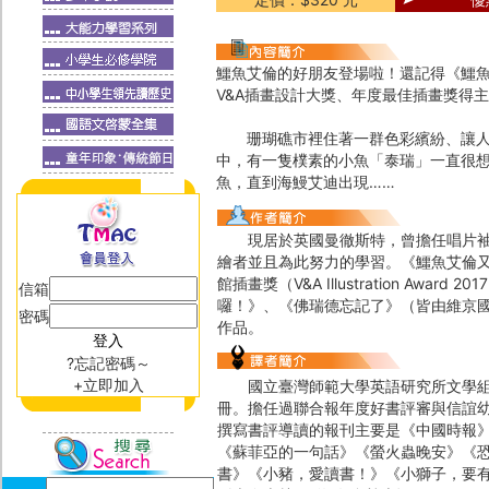
鱷魚艾倫的好朋友登場啦！還記得《鱷
V&A插畫設計大獎、年度最佳插畫獎得
珊瑚礁市裡住著一群色彩繽紛、讓人眼
中，有一隻樸素的小魚「泰瑞」一直很
魚，直到海鰻艾迪出現……
現居於英國曼徹斯特，曾擔任唱片袖子
繪者並且為此努力的學習。《鱷魚艾倫
館插畫獎（V&A Illustration A
信箱
囉！》、《佛瑞德忘記了》（皆由維京
密碼
作品。
?忘記密碼～
+立即加入
國立臺灣師範大學英語研究所文學組博
冊。擔任過聯合報年度好書評審與信誼
撰寫書評導讀的報刊主要是《中國時報
《蘇菲亞的一句話》《螢火蟲晚安》《恐
書》《小豬，愛讀書！》《小獅子，要