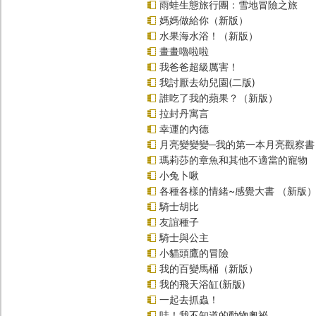
雨蛙生態旅行團：雪地冒險之旅
媽媽做給你（新版）
水果海水浴！（新版）
畫畫嚕啦啦
我爸爸超級厲害！
我討厭去幼兒園(二版)
誰吃了我的蘋果？（新版）
拉封丹寓言
幸運的內德
月亮變變變─我的第一本月亮觀察書
瑪莉莎的章魚和其他不適當的寵物
小兔卜啾
各種各樣的情緒~感覺大書 （新版
騎士胡比
友誼種子
騎士與公主
小貓頭鷹的冒險
我的百變馬桶（新版）
我的飛天浴缸(新版)
一起去抓蟲！
哇！我不知道的動物奧祕