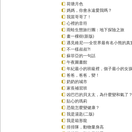
荷塘月色
媽媽，你會永遠愛我嗎？
我當哥哥了！
心裡的音符
雨蛙生態旅行團：地下探險之旅
畫一棵樹(新版)
遇見維尼──全世界最有名小熊的真
不一樣叔叔?!
蘇菲亞的一句話
午夜圖書館
年紀最小的班級裡，個子最小的女孩
爸爸，爸爸，變！
奶奶的城市
家長補習班
凶巴巴的貝太太，為什麼變和氣了
貼心的瑪莉
恐龍怎麼變健康？
我是湯匙(二版)
我是箱形龍
排排隊，動物量身高