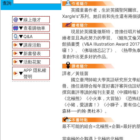
英國童書作者，生於英國聖阿爾班。珍妮曾創作
Xargle's”系列。她目前和先生還有兩
▼
線上徵才
▼
查看購物車
現居於英國曼徹斯特，曾擔任唱片袖子
▼
Q&A
繪者並且為此努力的學習。《鱷魚艾倫
館插畫獎（V&A Illustration A
▼
講座活動
囉！》、《佛瑞德忘記了》、《熱帶魚
▼
新書發表
童創作出更多好的作品。
▼
活動花絮
APP 隱私權
▼
譯者／黃筱茵
聲明
國立臺灣師範大學英語研究所文學組博
冊。擔任過聯合報年度好書評審與信誼
撰寫書評導讀的報刊主要是《中國時報
《北極熊》《小火車，大冒險》《恐怖紅
《小豬，愛讀書！》《小獅子，要有信
森林──約翰‧奧杜本》。
最不可能的組合=北極熊+企鵝=最好的
當南極的企鵝遇上北極的北極熊