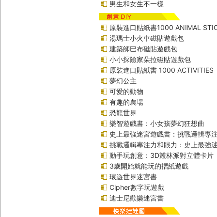
男生和女生不一樣
原裝進口貼紙書1000 ANIMAL STIC
湯瑪士小火車磁貼遊戲包
建築師巴布磁貼遊戲包
小小探險家朵拉磁貼遊戲包
原裝進口貼紙書 1000 ACTIVITIES
夢幻公主
可愛的動物
有趣的農場
恐龍世界
樂智遊戲書：小女孩夢幻狂想曲
史上最強迷宮遊戲書：挑戰邏輯專
挑戰邏輯專注力和眼力：史上最強迷
動手玩創意：3D叢林派對立體卡片
3歲開始就能玩的摺紙遊戲
環遊世界迷宮書
Cipher數字玩遊戲
迪士尼歡樂迷宮書