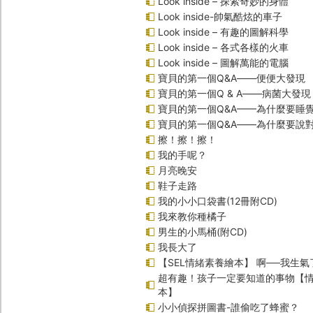
Look inside – 探索奇妙的身體
Look inside-帥氣酷炫的車子
Look inside – 有趣的圖解科學
Look inside – 各式各樣的火車
Look inside – 圖解萬能的電腦
寶貝的第一個Q&A――便便大發現
寶貝的第一個Q & A――病菌大發現
寶貝的第一個Q&A——為什麼要睡
寶貝的第一個Q&A――為什麼要說
擦！擦！擦！
我的手呢？
月亮晚安
鞋子走路
我的小小口袋書(12冊附CD)
我來教你種橘子
男生的小馬桶(附CD)
我長大了
【SEL情緒素養繪本】 啊──我生氣
超有趣！孩子一定要知道的事物【
本】
小小偵探拼圖書-誰偷吃了蜂蜜？