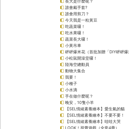
長大是什麼呢？
誰會戴手套?
誰會用剪刀？
今天我是一粒黃豆
吃蔬菜囉！
吃水果囉！
蔬菜長大囉！
小黃吊車
砰砰爆米花（首批加贈「DIY砰砰
小松鼠開澡堂囉！
陸海空總動員
動物大集合
我要！
小種子
小水滴
手在做什麼呢？
晚安，10隻小羊
【SEL情緒素養繪本】愛生氣的貓
【SEL情緒素養繪本】不要不要！
【SEL情緒素養繪本】哇哇大哭
LOOK！視覺遊戲（全套4冊）