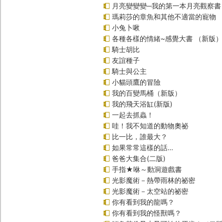
月亮變變變─我的第一本月亮觀察書
瑪莉莎的章魚和其他不適當的寵物
小兔卜啾
各種各樣的情緒~感覺大書 （新版
騎士胡比
友誼種子
騎士與公主
小貓頭鷹的冒險
我的百變馬桶（新版）
我的飛天浴缸(新版)
一起去抓蟲！
哇！我不知道的動物奧祕
比一比，誰最大？
如果常常這樣的話…
爸爸大集合(二版)
手指★咻～動洞遊戲書
光影魔術－熱帶雨林的祕密
光影魔術－太空站的祕密
你有看到我的龍嗎？
你有看到我的怪獸嗎？