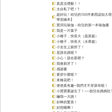
真是沒禮貌！！
太自私了吧！?
超好玩！幼兒的100件東西認知大
學習繪本】
寶貝玩瑜伽－幼兒的第一本瑜伽書
我是一片葉子
小種子，快長大（蔬菜篇）
小種子，快長大（水果篇）
小女生上廁所了！
是誰在跳呢？
小心！誰在那裡？
我會刷牙了！
感謝書
要穿什麼呢？
來種花吧！
便便真有趣─我們才不穿尿布呢！
小寶寶要誕生了！──胎兒在媽媽肚
嚇我一大跳！
好棒的驚喜！
好想睡啊！