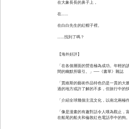
在大象長長的鼻子上，
在……
在白白先生的紅帽子裡。
……找到了嗎？
【海外好評】
「在各個層面的營造極為成功。年輕的
間的幽默所吸引。」──《書單》雜誌
「賈維斯的藝術作品特色仍是一貫的大
過的地方或許了解的不多，但旅行中的快
「介紹全球幾個主流文化，以南北兩極作
「像是漫畫的有趣對話令人嘆為觀止，
在船尾的船夫和倫敦紅色電話亭中的狗。