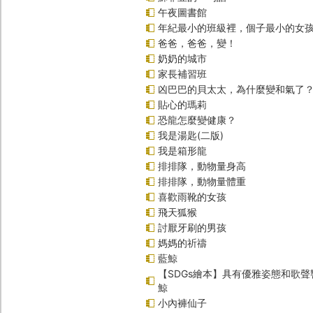
午夜圖書館
年紀最小的班級裡，個子最小的女孩
爸爸，爸爸，變！
奶奶的城市
家長補習班
凶巴巴的貝太太，為什麼變和氣了
貼心的瑪莉
恐龍怎麼變健康？
我是湯匙(二版)
我是箱形龍
排排隊，動物量身高
排排隊，動物量體重
喜歡雨靴的女孩
飛天狐猴
討厭牙刷的男孩
媽媽的祈禱
藍鯨
【SDGs繪本】具有優雅姿態和歌
鯨
小內褲仙子