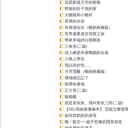
流星劃過天空的夜晚
野狼的肚子我的家
大餓狼和小豬村
冒煙的水壺
長壽湯仙女（暢銷典藏版）
世界遺產迷宮尋寶之旅
帶來幸福的白熊郵差
三角形(二版)
頭上總是停著鸚鵡的女孩
小熊上學去
我以前好怕……
月亮雪酪（暢銷典藏版）
佛瑞德忘記了
熱帶魚泰瑞
正方形(二版)
躲貓貓
我是章魚燒，我叫章魚三郎(二版)
【SEL情緒素養繪本】 恐龍怎麼發脾
如何當奶奶的保母
嗨！凱文──超乎想像的隱形朋友
城市裡的提琴手