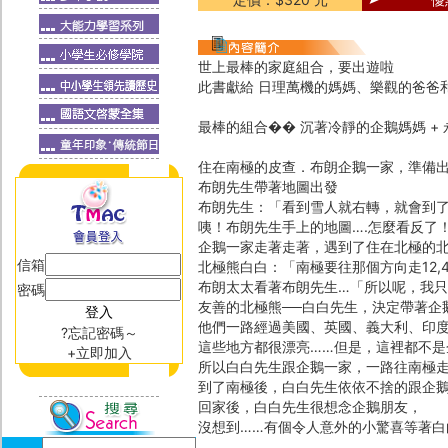
世上最棒的家庭組合，要出遊啦
此書獻給 日理萬機的媽媽、樂觀的爸爸
最棒的組合�� 沉著冷靜的企鵝媽媽 + 
住在南極的皮查．布朗企鵝一家，準備
布朗先生帶著地圖出發
布朗先生：「看到雪人就右轉，就會到
咦！布朗先生手上的地圖….怎麼看反了
企鵝一家走著走著，遇到了住在北極的
信箱
北極熊白白：「南極要往那個方向走12,
布朗太太看著布朗先生…「所以呢，我
密碼
友善的北極熊──白白先生，決定帶著企
他們一路經過美國、英國、義大利、印度
?忘記密碼～
這些地方都很漂亮……但是，這裡都不是
+立即加入
所以白白先生跟企鵝一家，一路往南極
到了南極後，白白先生依依不捨的跟企鵝
回家後，白白先生很想念企鵝朋友，
沒想到……有個令人意外的小驚喜等著白