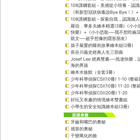
108課綱套組－美感從小培養－認
《和新型冠狀病毒說Bye Bye！》
108課綱套組－探索自我，認識個
羅伯．畢多夫繪本精選(3冊)《小小
快樂》+《小小恐龍──我不想吃豌
凱文──超乎想像的隱形朋友》
孩子最愛的睡前故事繪本組(2冊)
長谷川義史經典人生三部曲
Josef Lee 經典雙書──抵達快樂
海的男孩
繪本水族館（全套3冊）
少年科學偵探CSI(10冊) 1-10 (整箱
少年科學偵探CSI(10冊) 11-20 (整
少年科學偵探CSI(20冊) 1-20
好玩又有趣的情境繪本雙書組
小學生的安全知識繪本組(3冊)
牙齒和嘴巴的奧秘
感冒的奧秘
千變萬化的臉