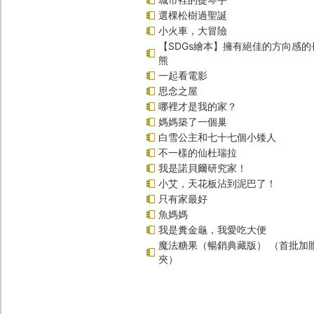
選棵松樹過聖誕
小火車，大冒險
【SDGs繪本】擁有絕佳的方向感
熊
一起看電影
思念之屋
哪裡才是我的家？
媽媽築了一個巢
白雪公主和七十七個小矮人
不一樣的仙杜瑞拉
我是諾貝爾研究家！
小艾，天花板沾到泥巴了！
只有家最好
魚媽媽
我是糞金龜，我愛吃大便
魔法糖果（暢銷典藏版） （首批加
夾）