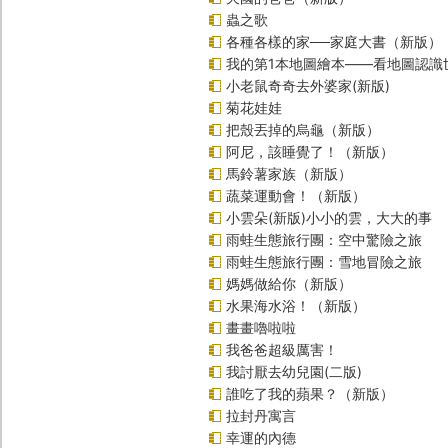
蟲之歌
各種各樣的家──家庭大書（新版）
我的第1本地圖繪本――看地圖認識
小老鼠奇奇去外婆家(新版)
菊花娃娃
把殼丟掉的烏龜（新版）
阿尼，該睡覺了！（新版）
馬鈴薯家族（新版）
蔬菜運動會！（新版）
小雲朵(新版)小小的雲，大大的事
雨蛙生態旅行團：空中驚險之旅
雨蛙生態旅行團：雪地冒險之旅
媽媽做給你（新版）
水果海水浴！（新版）
畫畫嚕啦啦
我爸爸超級厲害！
我討厭去幼兒園(二版)
誰吃了我的蘋果？（新版）
拉封丹寓言
幸運的內德