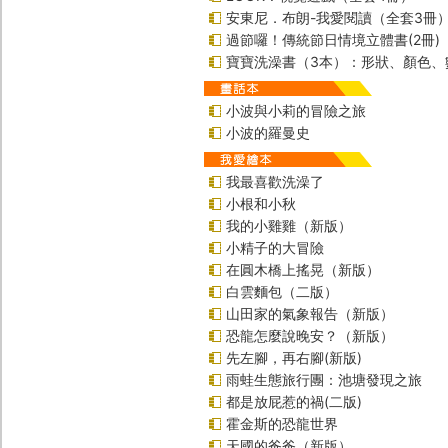
安東尼．布朗-我愛閱讀（全套3冊
過節囉！傳統節日情境立體書(2冊)
寶寶洗澡書（3本）：形狀、顏色、
小波與小莉的冒險之旅
小波的羅曼史
我最喜歡洗澡了
小根和小秋
我的小雞雞（新版）
小精子的大冒險
在圓木橋上搖晃（新版）
白雲麵包（二版）
山田家的氣象報告（新版）
恐龍怎麼說晚安？（新版）
先左腳，再右腳(新版)
雨蛙生態旅行團：池塘發現之旅
都是放屁惹的禍(二版)
霍金斯的恐龍世界
天國的爸爸（新版）