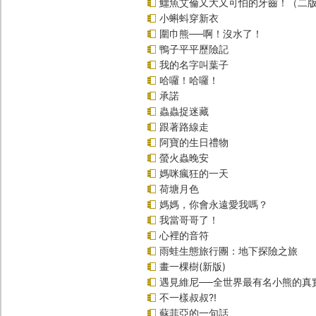
鱷魚艾倫又大又可怕的牙齒！（二
小蝌蚪穿新衣
圍巾熊──啊！沒水了！
鴨子平平歷險記
我的名字叫葉子
哈囉！哈囉！
承諾
蟲蟲捉迷藏
跟著路線走
阿寶的生日禮物
螢火蟲晚安
媽咪瘋狂的一天
荷塘月色
媽媽，你會永遠愛我嗎？
我當哥哥了！
心裡的音符
雨蛙生態旅行團：地下探險之旅
畫一棵樹(新版)
遇見維尼──全世界最有名小熊的真
不一樣叔叔?!
蘇菲亞的一句話