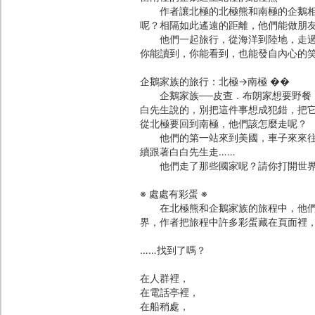
作者讓北極的北極熊和南極的企鵝相遇
呢？相隔如此遙遠的距離，他們能做朋
他們一起旅行，從海洋到陸地，走過好
你能讀到，你能看到，也能發自內心的
企鵝家族的旅行：北極→南極 ��
企鵝家族──皮查．布朗家想要野餐，
白先生說的，別把這件事想成犯錯，把
從北極要回到南極，他們該怎麼走呢？
他們的第一站來到美國，車子來來往往
續跟著白白先生走……
他們走了那些國家呢？請你打開世界地
※ 處處有彩蛋 ※
在北極熊和企鵝家族的旅程中，他們造
界，作者把旅程中許多彩蛋藏在頁面裡
……找到了嗎？
在人群裡，
在電話亭裡，
在船稍處，