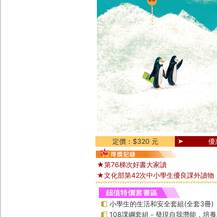
定價：$320 元
優
★第76梯次好書大家讀
★文化部第42次中小學生優良課外讀物
小學生的生活和安全套組(全套3冊)
108課綱套組－發現自我潛能，培