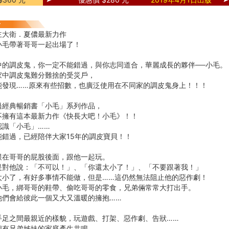
主大衛．夏儂最新力作
小毛帶著哥哥一起出場了！
中的調皮鬼，你一定不能錯過，與你志同道合，華麗成長的夥伴──小毛。
家中調皮鬼難分難捨的受災戶，
能發現……原來有些招數，也廣泛使用在不同家的調皮鬼身上！！！
過經典暢銷書「小毛」系列作品，
不擁有這本最新力作《快長大吧！小毛》！！
認識「小毛」……
能錯過，已經陪伴大家15年的調皮寶貝！！
跟在哥哥的屁股後面，跟他一起玩。
是對他說：「不可以！」、「你還太小了！」、「不要跟著我！」
太小了，有好多事情不能做，但是……這仍然無法阻止他的惡作劇！
小毛，綁哥哥的鞋帶、偷吃哥哥的零食，兄弟倆常常大打出手。
他們會給彼此一個又大又溫暖的擁抱……
手足之間最親近的樣貌，玩遊戲、打架、惡作劇、告狀……
個有兄弟姊妹的家庭產生共鳴。