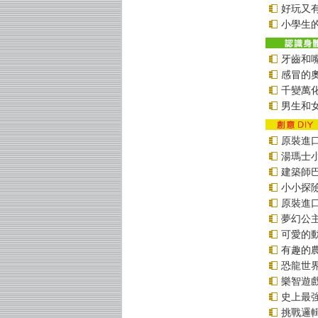
好玩又
小學生的
牙齒和
感冒的
千變萬
男生和
原裝進口貼
湯瑪士
建築師
小小探
原裝進口貼
夢幻公
可愛的
有趣的
恐龍世
樂智遊
史上最
挑戰邏