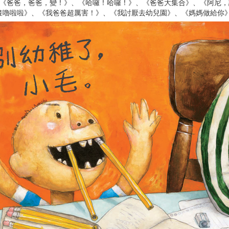
→《爸爸，爸爸，變！》、《哈囉！哈囉！》、《爸爸大集合》、《阿尼
畫嚕啦啦》、《我爸爸超厲害！》、《我討厭去幼兒園》、《媽媽做給你