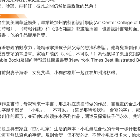
鬧、吵架、再和好，彼此之間仍然是最親近的兄弟！
於美國華盛頓州，畢業於加州的藝術設計學院(Art Center College of 
約時報》、《時報雜誌》和《滾石雜誌》都畫過插圖，也曾設計書籍封面。
畫書，他的作品屢屢得獎。
有著敏銳的觀察力，能精確掌握孩子與父母的想法和對話。他為兒童創作
重要獎項的常勝軍。家喻戶曉的《小毛，不可以！》為他獲得了凱迪克銀
able Book)及紐約時報最佳圖畫書獎(New York Times Best Illustrated B
目前與妻子海蒂、女兒艾瑪、小狗佛格斯一起住在加州洛杉磯。
】
創作童書時，母親寄來一本書，那是我在孩提時做的作品。書裡畫的全是
文字幾乎都是─「小毛」、「不可以」（這是那時候我唯一會寫的字）。
書創作的原形，並延伸出後續多本系列作品，闡述及探索孩子們永久、共
問題是典型家庭（或小毛家）生活的劇本：小毛無法像他的哥哥一樣什麼
些哥哥無法避免的事情。規則會變，但不變的是─不管小毛長得多大，他