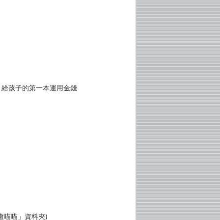
？給孩子的第一本運用金錢
！
癒喵喵」資料夾)