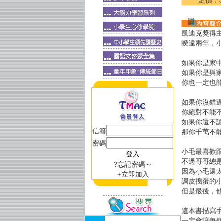
凱迪克獎得
睽違兩年，
如果你是家
如果你是與
你也一定也
如果你沒錯
你絕對不能
如果你還不
信箱
那你千萬不
密碼
小毛最喜歡
不過哥哥總
?忘記密碼～
因為小毛還
+立即加入
調皮搗蛋的
但是最後，
這本書描寫
一定會讓每