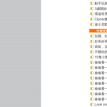
動手玩
3歲開
環遊世
Ciphe
迪士尼
拉開、
好長好
袋鼠，
不關你
10隻小
偷偷看
偷偷看
偷偷看
偷偷看
偷偷看
偷偷看
偷偷看
偷偷看
Look 