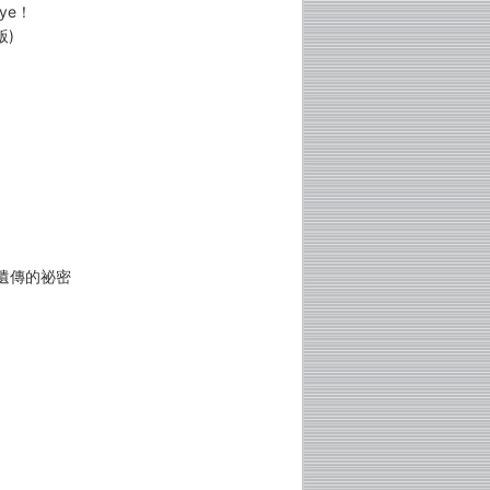
ye！
版)
遺傳的祕密