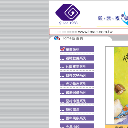
www.tmac.com.tw
定價：$