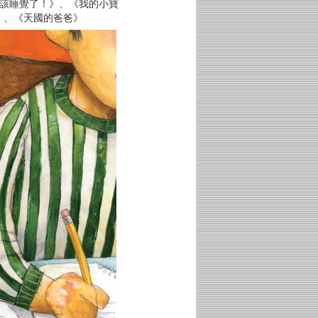
，該睡覺了！》、《我的小寶
》、《天國的爸爸》