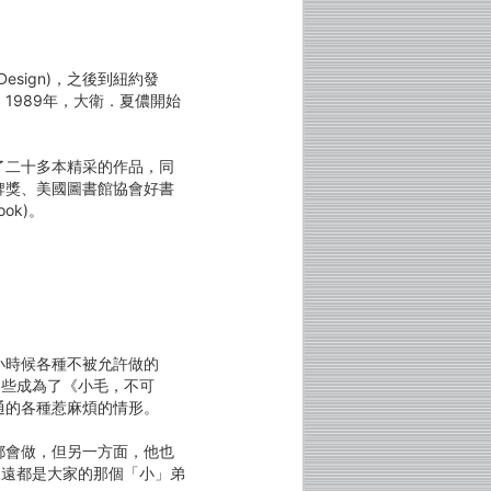
Design)，之後到紐約發
1989年，大衛．夏儂開始
了二十多本精采的作品，同
牌獎、美國圖書館協會好書
ook)。
小時候各種不被允許做的
那些成為了《小毛，不可
通的各種惹麻煩的情形。
都會做，但另一方面，他也
永遠都是大家的那個「小」弟