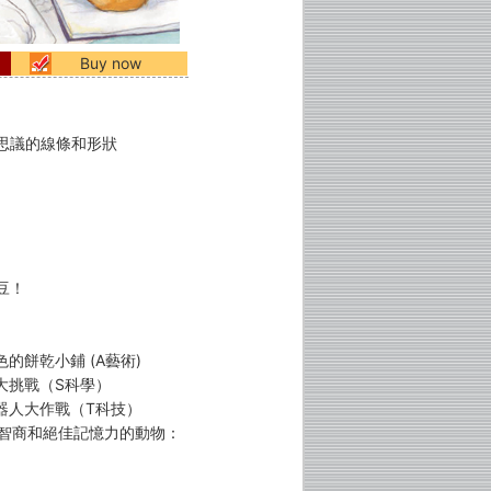
Buy now
思議的線條和形狀
豆！
色的餅乾小鋪 (A藝術)
車大挑戰（S科學）
機器人大作戰（T科技）
度智商和絕佳記憶力的動物：