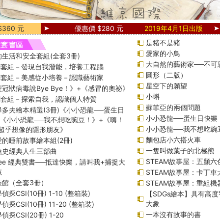
360 元
優惠價 $280 元
2019年4月1日出版
是豬不是豬
愛家的小鳥
生活和安全套組(全套3冊)
大自然的藝術家──不可
課綱套組－發現自我潛能，培養工程腦
圓形（二版）
課綱套組－美感從小培養－認識藝術家
星空下的願望
冠狀病毒說Bye Bye！》+《感冒的奧祕》
小蝌
課綱套組－探索自我，認識個人特質
蘇菲亞的兩個問題
多夫繪本精選(3冊)《小小恐龍──蛋生日
小小恐龍──蛋生日快樂
+《小小恐龍──我不想吃豌豆！》+《嗨！
小小恐龍──我不想吃豌
─超乎想像的隱形朋友》
麵包店小六搭火車
的睡前故事繪本組(2冊)
一隻叫做葉子的北極熊
義史經典人生三部曲
STEAM故事屋：五顏六
f Lee 經典雙書──抵達快樂，請叫我+捕捉大
孩
STEAM故事屋：卡丁
族館（全套3冊）
STEAM故事屋：重組
探CSI(10冊) 1-10 (整箱裝)
【SDGs繪本】具有高
大象
探CSI(10冊) 11-20 (整箱裝)
一本沒有故事的書
探CSI(20冊) 1-20