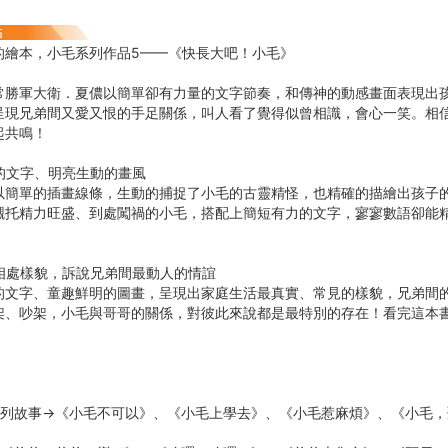
的繪本，小毛系列作品5——《快長大吧！小毛》
常勝軍大衛．夏儂以簡單卻有力量的文字節奏，和傳神的動感畫面表現出
呈現兄弟間又愛又恨的手足關係，叫人看了覺得似曾相識，會心一笑。相
起共鳴！
的文字、明亮生動的畫風
以簡單的插畫線條，生動的捕捉了小毛的古靈精怪，也精確的描繪出孩子
襯托精力旺盛、到處闖禍的小毛，搭配上簡短有力的文字，寥寥數語卻能
相處樣貌，訴說兄弟間最動人的情誼
的文字、童趣鮮明的圖畫，呈現出家庭生活最真實、常見的樣貌，兄弟間
架、吵架，小毛與哥哥的關係，對彼此來說都是最特別的存在！看完這本
】
系列故事→《小毛不可以》、《小毛上學去》、《小毛惹麻煩》、《小毛，