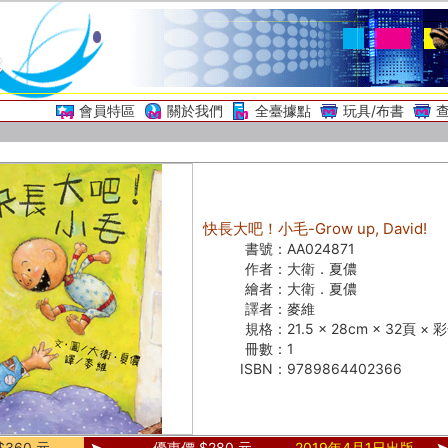
會員特區
關於我們
全臺據點
玩具/布書
快長大吧！小毛-Grow up, David!
書號：
AA024871
作者：
大衛．夏儂
繪者：
大衛．夏儂
譯者：
麥維
規格：
21.5 × 28cm × 32頁 ×
冊數：
1
ISBN：
9789864402366
360 元
優惠價 $280 元
2019年4月1日出版