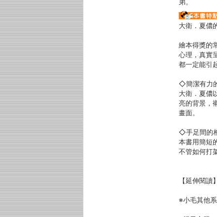
弟。
大衛．夏儂
繪本得獎的
心理，真實
都一定能引
◇簡潔有力
大衛．夏儂
亮的背景，
畫面。
◇手足間的
本書用簡短
不管如何打
【延伸閱讀
※小毛其他