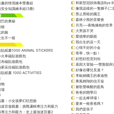
和新型冠狀病毒說Bye B
有趣的情境繪本雙書組
像我這樣的一隻獅子(二
安全知識繪本組(3冊)
禁止黑暗的國王
森林小熊的音樂會
嘴巴的奧秘
月亮──夜晚擁抱的世界
奧秘
大男孩不哭
化的臉
愛德華的眼鏡
女生不一樣
我出生的這一天
心情不好的小金
紙書1000 ANIMAL STICKERS
蒂蒂，快一點！
小火車磁貼遊戲包
好想好想見到你
巴布磁貼遊戲包
基因大冒險──雙胞胎與
險家朵拉磁貼遊戲包
好像在哪兒見過？
紙書 1000 ACTIVITIES
李歐納國王的泰迪熊
主
乘風翱翔的信天翁
動物
被歌聲喚醒的藍鳥
農場
爸爸的開學日
界
一起去棒球場！
戲書：小女孩夢幻狂想曲
要來一根香蕉嗎？
強迷宮遊戲書：挑戰邏輯專注力和眼力
我們是筷子
輯專注力和眼力：史上最強迷宮書2