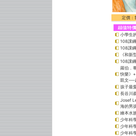
定價：$
小學生的
108
108
《和新型
108
羅伯．畢
快樂》
凱文─
孩子最愛
長谷川
Jose
海的男
繪本水
少年科學偵
少年科學偵
少年科學偵