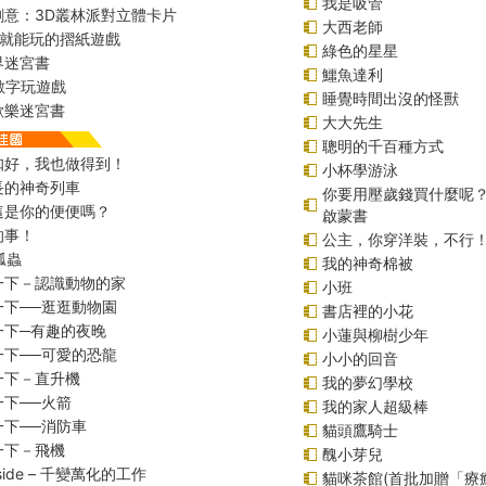
我是吸管
創意：3D叢林派對立體卡片
大西老師
始就能玩的摺紙遊戲
綠色的星星
界迷宮書
鱷魚達利
r數字玩遊戲
睡覺時間出沒的怪獸
歡樂迷宮書
大大先生
聰明的千百種方式
扣好，我也做得到！
小杯學游泳
長的神奇列車
你要用壓歲錢買什麼呢
這是你的便便嗎？
啟蒙書
的事！
公主，你穿洋裝，不行
瓢蟲
我的神奇棉被
一下－認識動物的家
小班
一下──逛逛動物園
書店裡的小花
一下─有趣的夜晚
小蓮與柳樹少年
一下──可愛的恐龍
小小的回音
一下－直升機
我的夢幻學校
一下──火箭
我的家人超級棒
一下──消防車
貓頭鷹騎士
一下－飛機
醜小芽兒
inside – 千變萬化的工作
貓咪茶館(首批加贈「療