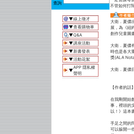
不管如何打
▼
線上徵才
大衛．夏儂出生
▼
查看購物車
展，為《紐
創作兒童圖
▼
Q&A
▼
講座活動
大衛．夏儂
▼
新書發表
時也是各大
獎(ALA Not
▼
活動花絮
APP 隱私權
大衛．夏儂
▼
聲明
【作者的話
在我剛開始
事，裡頭的
以！》這本
手足之間的
可以躲開一