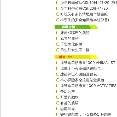
少年科學偵探CSI(10冊) 11-20 (整
少年科學偵探CSI(20冊) 1-20
好玩又有趣的情境繪本雙書組
小學生的安全知識繪本組(3冊)
牙齒和嘴巴的奧秘
感冒的奧秘
千變萬化的臉
男生和女生不一樣
原裝進口貼紙書1000 ANIMAL STI
湯瑪士小火車磁貼遊戲包
建築師巴布磁貼遊戲包
小小探險家朵拉磁貼遊戲包
原裝進口貼紙書 1000 ACTIVITIES
夢幻公主
可愛的動物
有趣的農場
恐龍世界
樂智遊戲書：小女孩夢幻狂想曲