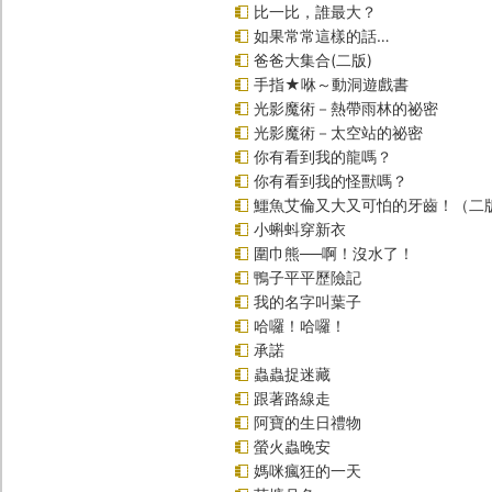
比一比，誰最大？
如果常常這樣的話…
爸爸大集合(二版)
手指★咻～動洞遊戲書
光影魔術－熱帶雨林的祕密
光影魔術－太空站的祕密
你有看到我的龍嗎？
你有看到我的怪獸嗎？
鱷魚艾倫又大又可怕的牙齒！（二
小蝌蚪穿新衣
圍巾熊──啊！沒水了！
鴨子平平歷險記
我的名字叫葉子
哈囉！哈囉！
承諾
蟲蟲捉迷藏
跟著路線走
阿寶的生日禮物
螢火蟲晚安
媽咪瘋狂的一天