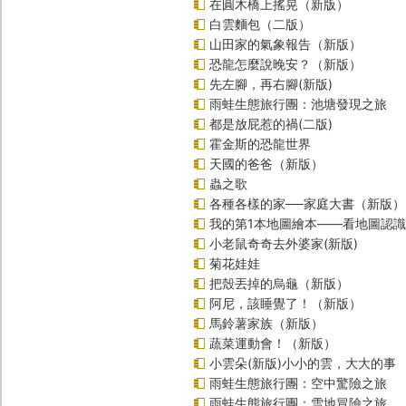
在圓木橋上搖晃（新版）
白雲麵包（二版）
山田家的氣象報告（新版）
恐龍怎麼說晚安？（新版）
先左腳，再右腳(新版)
雨蛙生態旅行團：池塘發現之旅
都是放屁惹的禍(二版)
霍金斯的恐龍世界
天國的爸爸（新版）
蟲之歌
各種各樣的家──家庭大書（新版）
我的第1本地圖繪本――看地圖認
小老鼠奇奇去外婆家(新版)
菊花娃娃
把殼丟掉的烏龜（新版）
阿尼，該睡覺了！（新版）
馬鈴薯家族（新版）
蔬菜運動會！（新版）
小雲朵(新版)小小的雲，大大的事
雨蛙生態旅行團：空中驚險之旅
雨蛙生態旅行團：雪地冒險之旅