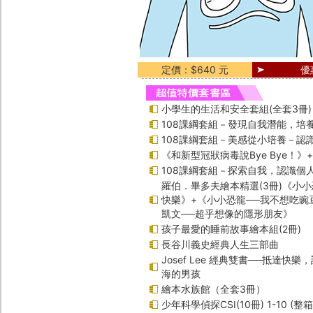
定價：$640 元
優
小學生的生活和安全套組(全套3冊)
108課綱套組－發現自我潛能，培
108課綱套組－美感從小培養－認
《和新型冠狀病毒說Bye Bye！
108課綱套組－探索自我，認識個
羅伯．畢多夫繪本精選(3冊)《小小
快樂》+《小小恐龍──我不想吃豌
凱文──超乎想像的隱形朋友》
孩子最愛的睡前故事繪本組(2冊)
長谷川義史經典人生三部曲
Josef Lee 經典雙書──抵達快
海的男孩
繪本水族館（全套3冊）
少年科學偵探CSI(10冊) 1-10 (整