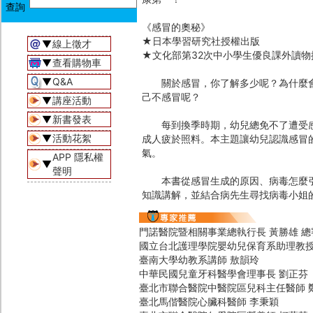
《感冒的奧秘》
★日本學習研究社授權出版
▼
線上徵才
★文化部第32次中小學生優良課外讀物
▼
查看購物車
▼
Q&A
關於感冒，你了解多少呢？為什麼會
己不感冒呢？
▼
講座活動
▼
新書發表
每到換季時期，幼兒總免不了遭受感
▼
活動花絮
成人疲於照料。本主題讓幼兒認識感冒
氣。
APP 隱私權
▼
聲明
本書從感冒生成的原因、病毒怎麼引
知識講解，並結合病先生尋找病毒小姐
門諾醫院暨相關事業總執行長 黃勝雄 總
國立台北護理學院嬰幼兒保育系助理教授
臺南大學幼教系講師 敖韻玲
中華民國兒童牙科醫學會理事長 劉正芬
臺北市聯合醫院中醫院區兒科主任醫師 
臺北馬偕醫院心臟科醫師 李秉穎