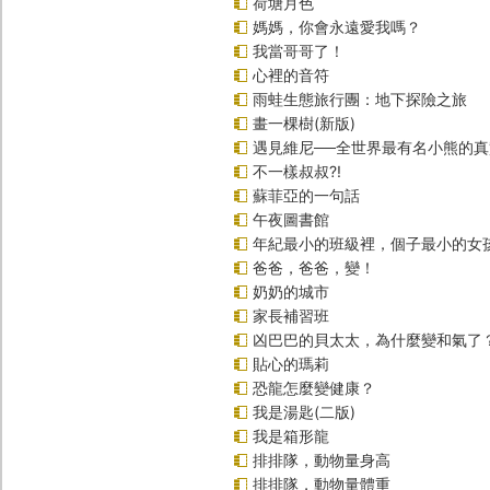
荷塘月色
媽媽，你會永遠愛我嗎？
我當哥哥了！
心裡的音符
雨蛙生態旅行團：地下探險之旅
畫一棵樹(新版)
遇見維尼──全世界最有名小熊的
不一樣叔叔?!
蘇菲亞的一句話
午夜圖書館
年紀最小的班級裡，個子最小的女孩
爸爸，爸爸，變！
奶奶的城市
家長補習班
凶巴巴的貝太太，為什麼變和氣了
貼心的瑪莉
恐龍怎麼變健康？
我是湯匙(二版)
我是箱形龍
排排隊，動物量身高
排排隊，動物量體重