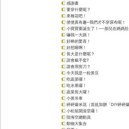
感謝書
要穿什麼呢？
來種花吧！
便便真有趣─我們才不穿尿布呢！
小寶寶要誕生了！──胎兒在媽媽
嚇我一大跳！
好棒的驚喜！
好想睡啊！
長大是什麼呢？
誰會戴手套?
誰會用剪刀？
今天我是一粒黃豆
吃蔬菜囉！
吃水果囉！
蔬菜長大囉！
小黃吊車
砰砰爆米花（首批加贈「DIY砰砰
小松鼠開澡堂囉！
陸海空總動員
動物大集合