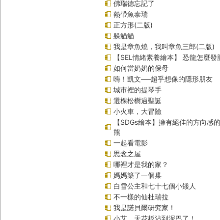
佛瑞德忘記了
熱帶魚泰瑞
正方形(二版)
躲貓貓
我是章魚燒，我叫章魚三郎(二版)
【SEL情緒素養繪本】 恐龍怎麼發
如何當奶奶的保母
嗨！凱文──超乎想像的隱形朋友
城市裡的提琴手
選棵松樹過聖誕
小火車，大冒險
【SDGs繪本】擁有絕佳的方向感
熊
一起看電影
思念之屋
哪裡才是我的家？
媽媽築了一個巢
白雪公主和七十七個小矮人
不一樣的仙杜瑞拉
我是諾貝爾研究家！
小艾，天花板沾到泥巴了！