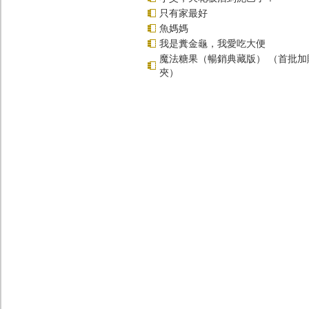
只有家最好
魚媽媽
我是糞金龜，我愛吃大便
魔法糖果（暢銷典藏版） （首批加
夾）