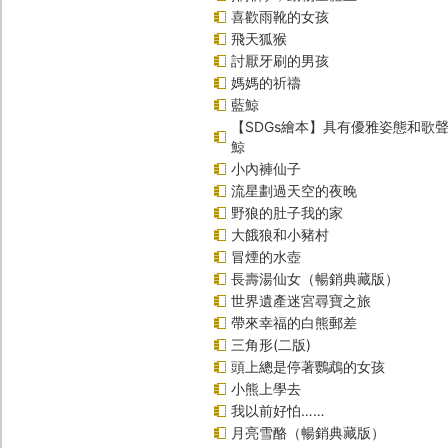
喜歡雨靴的女孩
飛天狐猴
討厭牙刷的男孩
媽媽的祈禱
藍鯨
【SDGs繪本】具有優雅姿態和歌
鯨
小內褲仙子
流星劃過天空的夜晚
野狼的肚子我的家
大餓狼和小豬村
冒煙的水壺
長壽湯仙女（暢銷典藏版）
世界遺產迷宮尋寶之旅
帶來幸福的白熊郵差
三角形(二版)
頭上總是停著鸚鵡的女孩
小熊上學去
我以前好怕……
月亮雪酪（暢銷典藏版）