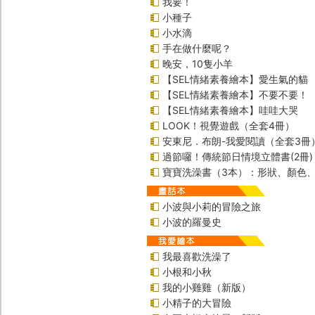
我要！
小種子
小水滴
手在做什麼呢？
晚安，10隻小羊
【SEL情緒素養繪本】愛生氣的貓
【SEL情緒素養繪本】不要不要！
【SEL情緒素養繪本】哇哇大哭
LOOK！視覺遊戲（全套4冊）
安東尼．布朗-我愛閱讀（全套3冊
過節囉！傳統節日情境立體書(2冊)
寶寶洗澡書（3本）：形狀、顏色
小波與小莉的冒險之旅
小波的羅曼史
我最喜歡洗澡了
小根和小秋
我的小雞雞（新版）
小精子的大冒險