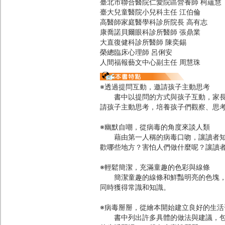
臺北市聯合醫院仁愛院區營養師 柯蘊慧
臺大兒童醫院小兒科主任 江伯倫
高醫師家庭醫學科診所院長 高有志
康喬諾貝爾眼科診所醫師 張鼎業
大直復健科診所醫師 陳奕錫
榮總臨床心理師 呂俐安
人間福報藝文中心副主任 周慧珠
※透過提問互動，邀請孩子主動思考
書中以提問的方式與孩子互動，家長可
請孩子主動思考，培養孩子們觀察、思
※幽默自嘲，從病毒的角度來談人類
藉由第一人稱的病毒口吻，讓讀者知道
歡哪些地方？害怕人們做什麼呢？讓讀
※輕鬆簡潔，充滿童趣的色彩與線條
簡潔童趣的線條和鮮豔明亮的色塊，凸
同時獲得常識和知識。
※病毒掰掰，從繪本開始建立良好的生活
書中列出許多具體的做法與建議，包含