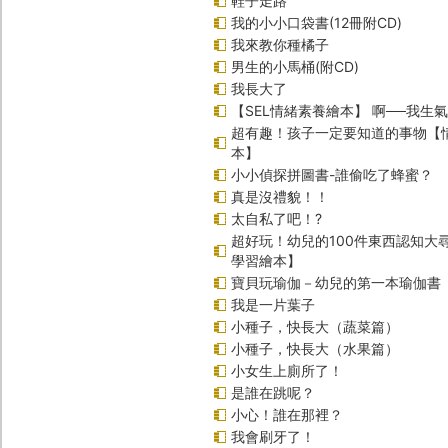
鞋子走路
我的小小口袋書(12冊附CD)
我來教你種橘子
男生的小馬桶(附CD)
我長大了
【SEL情緒素養繪本】 啊──我生氣
超有趣！孩子一定要知道的事物【
本】
小小偵探拼圖書-誰偷吃了蜂蜜？
真是沒禮貌！！
太自私了吧！?
超好玩！幼兒的100件東西認知大
學習繪本】
寶貝玩瑜伽－幼兒的第一本瑜伽書
我是一片葉子
小種子，快長大（蔬菜篇）
小種子，快長大（水果篇）
小女生上廁所了！
是誰在跳呢？
小心！誰在那裡？
我會刷牙了！