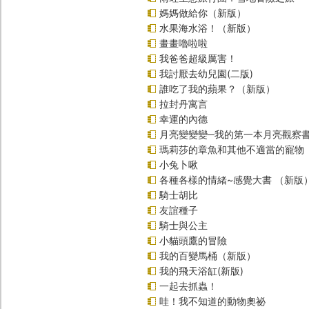
媽媽做給你（新版）
水果海水浴！（新版）
畫畫嚕啦啦
我爸爸超級厲害！
我討厭去幼兒園(二版)
誰吃了我的蘋果？（新版）
拉封丹寓言
幸運的內德
月亮變變變─我的第一本月亮觀察
瑪莉莎的章魚和其他不適當的寵物
小兔卜啾
各種各樣的情緒~感覺大書 （新版
騎士胡比
友誼種子
騎士與公主
小貓頭鷹的冒險
我的百變馬桶（新版）
我的飛天浴缸(新版)
一起去抓蟲！
哇！我不知道的動物奧祕