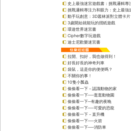
史上最強迷宮遊戲書：挑戰邏輯專
挑戰邏輯專注力和眼力：史上最強
動手玩創意：3D叢林派對立體卡片
3歲開始就能玩的摺紙遊戲
環遊世界迷宮書
Cipher數字玩遊戲
迪士尼歡樂迷宮書
拉開、扣好，我也做得到！
好長好長的神奇列車
袋鼠，這是你的便便嗎？
不關你的事！
10隻小瓢蟲
偷偷看一下－認識動物的家
偷偷看一下──逛逛動物園
偷偷看一下─有趣的夜晚
偷偷看一下──可愛的恐龍
偷偷看一下－直升機
偷偷看一下──火箭
偷偷看一下──消防車