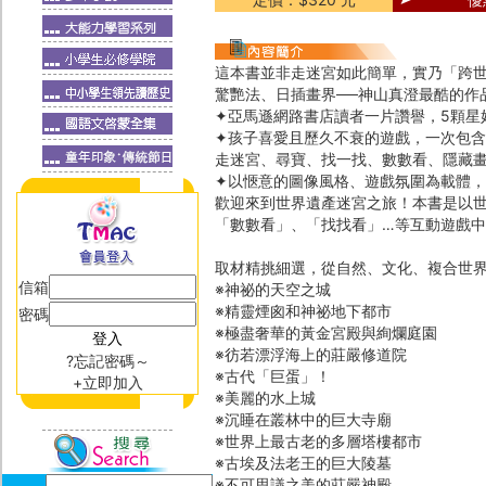
這本書並非走迷宮如此簡單，實乃「跨
驚艷法、日插畫界──神山真澄最酷的作
✦亞馬遜網路書店讀者一片讚譽，5顆星
✦孩子喜愛且歷久不衰的遊戲，一次包
走迷宮、尋寶、找一找、數數看、隱藏
✦以愜意的圖像風格、遊戲氛圍為載體，
歡迎來到世界遺產迷宮之旅！本書是以
「數數看」、「找找看」…等互動遊戲
取材精挑細選，從自然、文化、複合世
信箱
※神祕的天空之城
※精靈煙囪和神祕地下都市
密碼
※極盡奢華的黃金宮殿與絢爛庭園
※彷若漂浮海上的莊嚴修道院
?忘記密碼～
※古代「巨蛋」！
+立即加入
※美麗的水上城
※沉睡在叢林中的巨大寺廟
※世界上最古老的多層塔樓都市
※古埃及法老王的巨大陵墓
※不可思議之美的莊嚴神殿