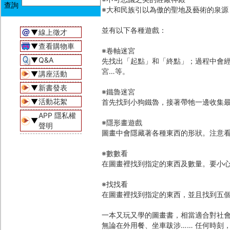
※大和民族引以為傲的聖地及藝術的泉
並有以下各種遊戲：
▼
線上徵才
▼
查看購物車
※卷軸迷宮
▼
Q&A
先找出「起點」和「終點」；過程中會
宮…等。
▼
講座活動
▼
新書發表
※鐵魯迷宮
▼
活動花絮
首先找到小狗鐵魯，接著帶牠一邊收集
APP 隱私權
▼
※隱形畫遊戲
聲明
圖畫中會隱藏著各種東西的形狀。注意
※數數看
在圖畫裡找到指定的東西及數量。要小
※找找看
在圖畫裡找到指定的東西，並且找到五
一本又玩又學的圖畫書，相當適合對社
無論在外用餐、坐車跋涉…… 任何時刻