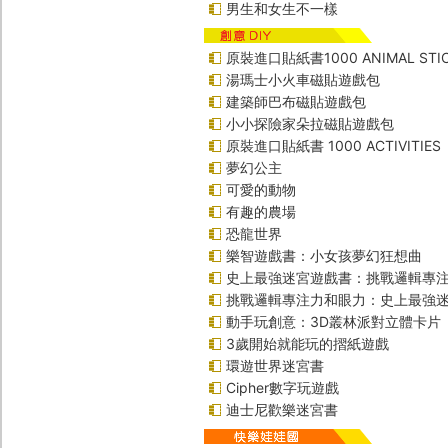
男生和女生不一樣
原裝進口貼紙書1000 ANIMAL STIC
湯瑪士小火車磁貼遊戲包
建築師巴布磁貼遊戲包
小小探險家朵拉磁貼遊戲包
原裝進口貼紙書 1000 ACTIVITIES
夢幻公主
可愛的動物
有趣的農場
恐龍世界
樂智遊戲書：小女孩夢幻狂想曲
史上最強迷宮遊戲書：挑戰邏輯專
挑戰邏輯專注力和眼力：史上最強迷
動手玩創意：3D叢林派對立體卡片
3歲開始就能玩的摺紙遊戲
環遊世界迷宮書
Cipher數字玩遊戲
迪士尼歡樂迷宮書