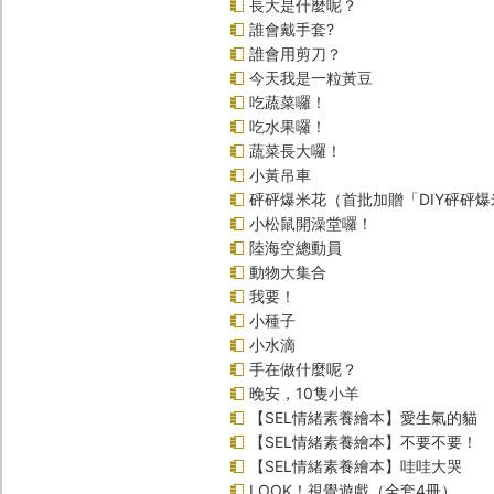
長大是什麼呢？
誰會戴手套?
誰會用剪刀？
今天我是一粒黃豆
吃蔬菜囉！
吃水果囉！
蔬菜長大囉！
小黃吊車
砰砰爆米花（首批加贈「DIY砰砰
小松鼠開澡堂囉！
陸海空總動員
動物大集合
我要！
小種子
小水滴
手在做什麼呢？
晚安，10隻小羊
【SEL情緒素養繪本】愛生氣的貓
【SEL情緒素養繪本】不要不要！
【SEL情緒素養繪本】哇哇大哭
LOOK！視覺遊戲（全套4冊）