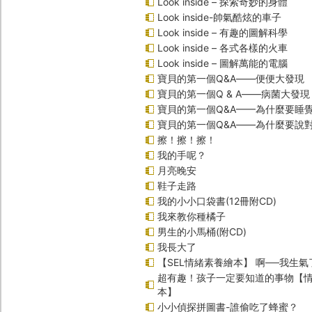
Look inside – 探索奇妙的身體
Look inside-帥氣酷炫的車子
Look inside – 有趣的圖解科學
Look inside – 各式各樣的火車
Look inside – 圖解萬能的電腦
寶貝的第一個Q&A――便便大發現
寶貝的第一個Q & A――病菌大發現
寶貝的第一個Q&A——為什麼要睡
寶貝的第一個Q&A――為什麼要說
擦！擦！擦！
我的手呢？
月亮晚安
鞋子走路
我的小小口袋書(12冊附CD)
我來教你種橘子
男生的小馬桶(附CD)
我長大了
【SEL情緒素養繪本】 啊──我生氣
超有趣！孩子一定要知道的事物【
本】
小小偵探拼圖書-誰偷吃了蜂蜜？