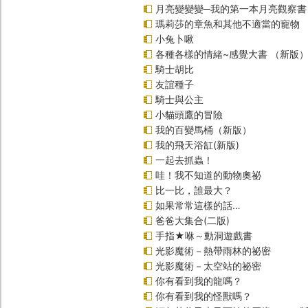
月亮變變變─我的第一本月亮觀察書
瑪莉莎的章魚和其他不適當的寵物
小兔卜啾
各種各樣的情緒~感覺大書 （新版
騎士胡比
友誼種子
騎士與公主
小貓頭鷹的冒險
我的百變馬桶（新版）
我的飛天浴缸(新版)
一起去抓蟲！
哇！我不知道的動物奧祕
比一比，誰最大？
如果常常這樣的話…
爸爸大集合(二版)
手指★咻～動洞遊戲書
光影魔術－熱帶雨林的祕密
光影魔術－太空站的祕密
你有看到我的龍嗎？
你有看到我的怪獸嗎？