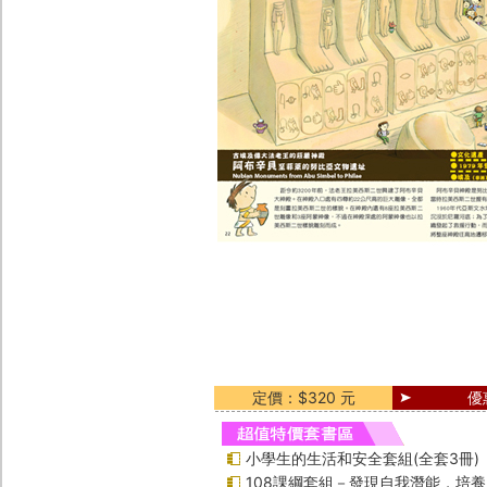
定價：$320 元
優
小學生的生活和安全套組(全套3冊)
108課綱套組－發現自我潛能，培