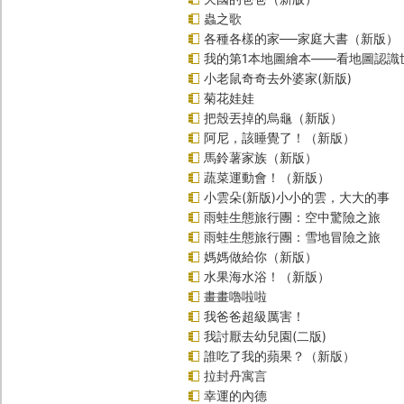
蟲之歌
各種各樣的家──家庭大書（新版）
我的第1本地圖繪本――看地圖認識
小老鼠奇奇去外婆家(新版)
菊花娃娃
把殼丟掉的烏龜（新版）
阿尼，該睡覺了！（新版）
馬鈴薯家族（新版）
蔬菜運動會！（新版）
小雲朵(新版)小小的雲，大大的事
雨蛙生態旅行團：空中驚險之旅
雨蛙生態旅行團：雪地冒險之旅
媽媽做給你（新版）
水果海水浴！（新版）
畫畫嚕啦啦
我爸爸超級厲害！
我討厭去幼兒園(二版)
誰吃了我的蘋果？（新版）
拉封丹寓言
幸運的內德