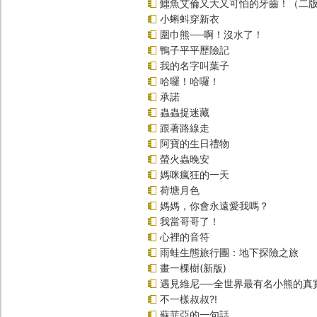
鱷魚艾倫又大又可怕的牙齒！（二
小蝌蚪穿新衣
圍巾熊──啊！沒水了！
鴨子平平歷險記
我的名字叫葉子
哈囉！哈囉！
承諾
蟲蟲捉迷藏
跟著路線走
阿寶的生日禮物
螢火蟲晚安
媽咪瘋狂的一天
荷塘月色
媽媽，你會永遠愛我嗎？
我當哥哥了！
心裡的音符
雨蛙生態旅行團：地下探險之旅
畫一棵樹(新版)
遇見維尼──全世界最有名小熊的真
不一樣叔叔?!
蘇菲亞的一句話