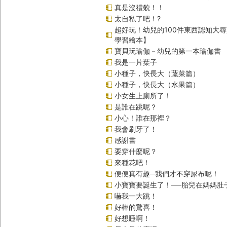
真是沒禮貌！！
太自私了吧！?
超好玩！幼兒的100件東西認知大
學習繪本】
寶貝玩瑜伽－幼兒的第一本瑜伽書
我是一片葉子
小種子，快長大（蔬菜篇）
小種子，快長大（水果篇）
小女生上廁所了！
是誰在跳呢？
小心！誰在那裡？
我會刷牙了！
感謝書
要穿什麼呢？
來種花吧！
便便真有趣─我們才不穿尿布呢！
小寶寶要誕生了！──胎兒在媽媽肚
嚇我一大跳！
好棒的驚喜！
好想睡啊！