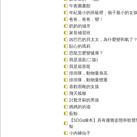
午夜圖書館
年紀最小的班級裡，個子最小的女孩
爸爸，爸爸，變！
奶奶的城市
家長補習班
凶巴巴的貝太太，為什麼變和氣了
貼心的瑪莉
恐龍怎麼變健康？
我是湯匙(二版)
我是箱形龍
排排隊，動物量身高
排排隊，動物量體重
喜歡雨靴的女孩
飛天狐猴
討厭牙刷的男孩
媽媽的祈禱
藍鯨
【SDGs繪本】具有優雅姿態和歌
鯨
小內褲仙子