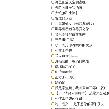
流星劃過天空的夜晚
野狼的肚子我的家
大餓狼和小豬村
冒煙的水壺
長壽湯仙女（暢銷典藏版）
世界遺產迷宮尋寶之旅
帶來幸福的白熊郵差
三角形(二版)
頭上總是停著鸚鵡的女孩
小熊上學去
我以前好怕……
月亮雪酪（暢銷典藏版）
佛瑞德忘記了
熱帶魚泰瑞
正方形(二版)
躲貓貓
我是章魚燒，我叫章魚三郎(二版)
【SEL情緒素養繪本】 恐龍怎麼發脾
如何當奶奶的保母
嗨！凱文──超乎想像的隱形朋友