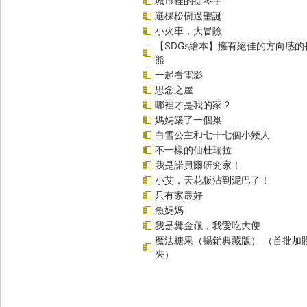
城市裡的提琴手
選棵松樹過聖誕
小火車，大冒險
【SDGs繪本】擁有絕佳的方向感
熊
一起看電影
思念之屋
哪裡才是我的家？
媽媽築了一個巢
白雪公主和七十七個小矮人
不一樣的仙杜瑞拉
我是諾貝爾研究家！
小艾，天花板沾到泥巴了！
只有家最好
魚媽媽
我是糞金龜，我愛吃大便
魔法糖果（暢銷典藏版） （首批加
夾）