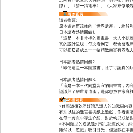
際）、《猜一猜電車》、《大家來修飛
讀者推薦:
原本遙遠而疏離的「世界遺產」，終於
日本讀者熱情回饋1.
「這是一本非常棒的圖畫書，大人小孩
真的設計呈現，每次看到它，都會發現
可以把它當成是一一幅精緻而富有表現
日本讀者熱情回饋2.
「即便這是一本圖畫書，除了可認真的
日本讀者熱情回饋3.
「這是一本三代同堂皆宜的圖畫書，內
認識與了解世界遺產，是你想放在家庭
※修整過後乾淨好讀又迷人的知識樹內容
有別以往的迷宮書與紙上遊戲，作者更
在每一跨頁中專注介紹。對於幼兒或是
※不同類型的遊戲達到輔助記憶效果，絲
雖然以「遊戲」吸引目光，但遊戲在本