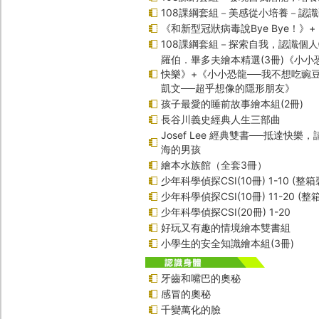
108課綱套組－美感從小培養－認
《和新型冠狀病毒說Bye Bye！》
108課綱套組－探索自我，認識個
羅伯．畢多夫繪本精選(3冊)《小小
快樂》+《小小恐龍──我不想吃豌
凱文──超乎想像的隱形朋友》
孩子最愛的睡前故事繪本組(2冊)
長谷川義史經典人生三部曲
Josef Lee 經典雙書──抵達快樂
海的男孩
繪本水族館（全套3冊）
少年科學偵探CSI(10冊) 1-10 (整箱
少年科學偵探CSI(10冊) 11-20 (整
少年科學偵探CSI(20冊) 1-20
好玩又有趣的情境繪本雙書組
小學生的安全知識繪本組(3冊)
牙齒和嘴巴的奧秘
感冒的奧秘
千變萬化的臉