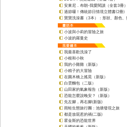
安東尼．布朗-我愛閱讀（全套3冊
過節囉！傳統節日情境立體書(2冊)
寶寶洗澡書（3本）：形狀、顏色、
小波與小莉的冒險之旅
小波的羅曼史
我最喜歡洗澡了
小根和小秋
我的小雞雞（新版）
小精子的大冒險
在圓木橋上搖晃（新版）
白雲麵包（二版）
山田家的氣象報告（新版）
恐龍怎麼說晚安？（新版）
先左腳，再右腳(新版)
雨蛙生態旅行團：池塘發現之旅
都是放屁惹的禍(二版)
霍金斯的恐龍世界
天國的爸爸（新版）