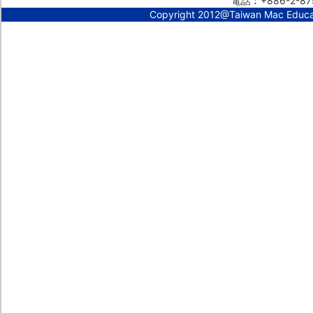
電話︰+886-2-87
Copyright 2012@Taiwan Mac Educ