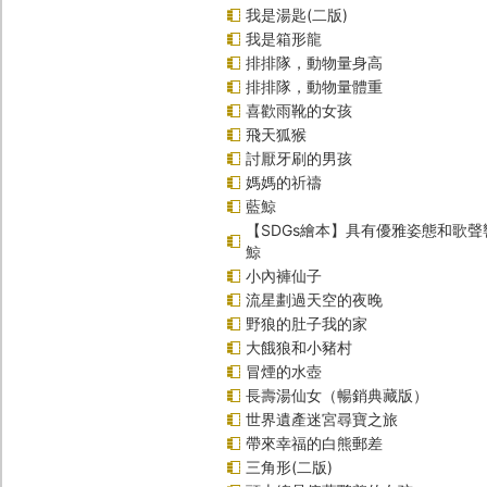
我是湯匙(二版)
我是箱形龍
排排隊，動物量身高
排排隊，動物量體重
喜歡雨靴的女孩
飛天狐猴
討厭牙刷的男孩
媽媽的祈禱
藍鯨
【SDGs繪本】具有優雅姿態和歌
鯨
小內褲仙子
流星劃過天空的夜晚
野狼的肚子我的家
大餓狼和小豬村
冒煙的水壺
長壽湯仙女（暢銷典藏版）
世界遺產迷宮尋寶之旅
帶來幸福的白熊郵差
三角形(二版)