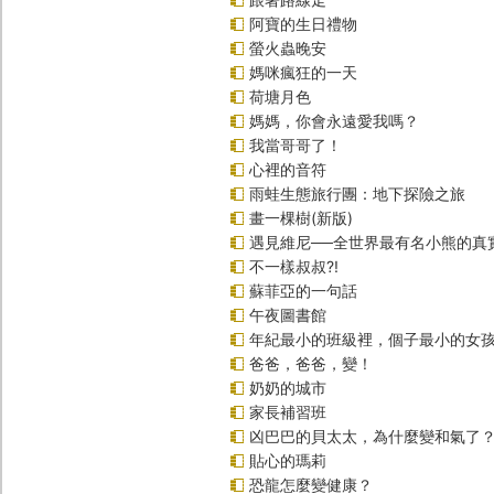
阿寶的生日禮物
螢火蟲晚安
媽咪瘋狂的一天
荷塘月色
媽媽，你會永遠愛我嗎？
我當哥哥了！
心裡的音符
雨蛙生態旅行團：地下探險之旅
畫一棵樹(新版)
遇見維尼──全世界最有名小熊的真
不一樣叔叔?!
蘇菲亞的一句話
午夜圖書館
年紀最小的班級裡，個子最小的女孩
爸爸，爸爸，變！
奶奶的城市
家長補習班
凶巴巴的貝太太，為什麼變和氣了
貼心的瑪莉
恐龍怎麼變健康？