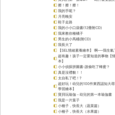
擦！擦！擦！
我的手呢？
月亮晚安
鞋子走路
我的小小口袋書(12冊附CD)
我來教你種橘子
男生的小馬桶(附CD)
我長大了
【SEL情緒素養繪本】 啊──我生氣
超有趣！孩子一定要知道的事物【
本】
小小偵探拼圖書-誰偷吃了蜂蜜？
真是沒禮貌！！
太自私了吧！?
超好玩！幼兒的100件東西認知大
學習繪本】
寶貝玩瑜伽－幼兒的第一本瑜伽書
我是一片葉子
小種子，快長大（蔬菜篇）
小種子，快長大（水果篇）