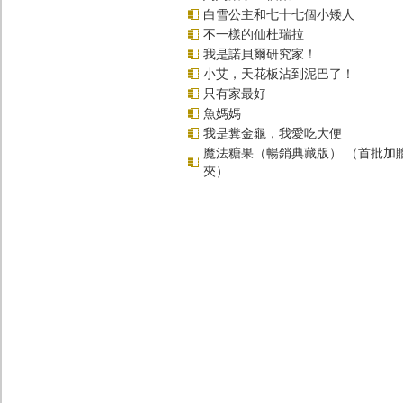
白雪公主和七十七個小矮人
不一樣的仙杜瑞拉
我是諾貝爾研究家！
小艾，天花板沾到泥巴了！
只有家最好
魚媽媽
我是糞金龜，我愛吃大便
魔法糖果（暢銷典藏版） （首批加
夾）