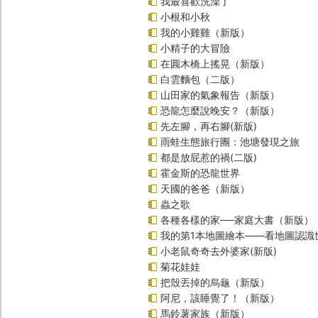
我最喜歡洗澡了
小根和小秋
我的小雞雞（新版）
小精子的大冒險
在圓木橋上搖晃（新版）
白雲麵包（二版）
山田家的氣象報告（新版）
恐龍怎麼說晚安？（新版）
先左腳，再右腳(新版)
雨蛙生態旅行團：池塘發現之旅
都是放屁惹的禍(二版)
霍金斯的恐龍世界
天國的爸爸（新版）
蟲之歌
各種各樣的家──家庭大書（新版）
我的第1本地圖繪本――看地圖認識
小老鼠奇奇去外婆家(新版)
菊花娃娃
把殼丟掉的烏龜（新版）
阿尼，該睡覺了！（新版）
馬鈴薯家族（新版）