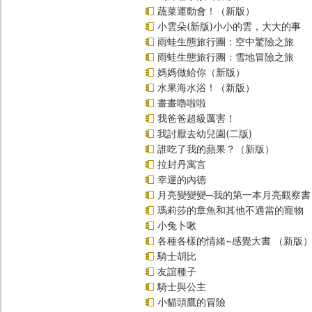
蔬菜運動會！（新版）
小雲朵(新版)小小的雲，大大的事
雨蛙生態旅行團：空中驚險之旅
雨蛙生態旅行團：雪地冒險之旅
媽媽做給你（新版）
水果海水浴！（新版）
畫畫嚕啦啦
我爸爸超級厲害！
我討厭去幼兒園(二版)
誰吃了我的蘋果？（新版）
拉封丹寓言
幸運的內德
月亮變變變─我的第一本月亮觀察書
瑪莉莎的章魚和其他不適當的寵物
小兔卜啾
各種各樣的情緒~感覺大書 （新版
騎士胡比
友誼種子
騎士與公主
小貓頭鷹的冒險