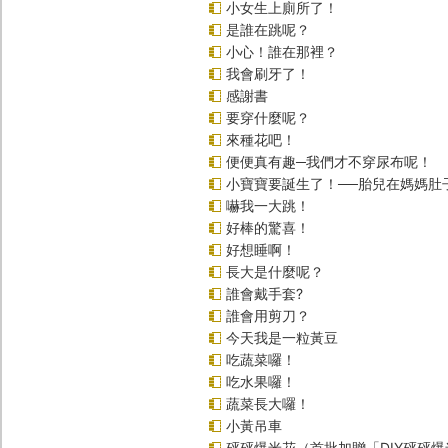
小女生上廁所了！
是誰在跳呢？
小心！誰在那裡？
我會刷牙了！
感謝書
要穿什麼呢？
來種花吧！
便便真有趣─我們才不穿尿布呢！
小寶寶要誕生了！──胎兒在媽媽肚
嚇我一大跳！
好棒的驚喜！
好想睡啊！
長大是什麼呢？
誰會戴手套?
誰會用剪刀？
今天我是一粒黃豆
吃蔬菜囉！
吃水果囉！
蔬菜長大囉！
小黃吊車
砰砰爆米花（首批加贈「DIY砰砰