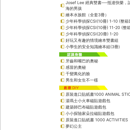
Josef Lee 經典雙書──抵達快樂
海的男孩
繪本水族館（全套3冊）
少年科學偵探CSI(10冊) 1-10 (整箱
少年科學偵探CSI(10冊) 11-20 (整
少年科學偵探CSI(20冊) 1-20
好玩又有趣的情境繪本雙書組
小學生的安全知識繪本組(3冊)
牙齒和嘴巴的奧秘
感冒的奧秘
千變萬化的臉
男生和女生不一樣
原裝進口貼紙書1000 ANIMAL STIC
湯瑪士小火車磁貼遊戲包
建築師巴布磁貼遊戲包
小小探險家朵拉磁貼遊戲包
原裝進口貼紙書 1000 ACTIVITIES
夢幻公主