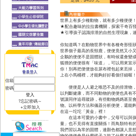
世界上有多少種動物，就有多少種便便
★配合趣味的拉拉書機關，探索千奇百
★引導孩子認識排泄的自然生理現象，
你知道嗎？在動物世界中有各種奇形怪
世界個子最高的長頸鹿，便便竟然又小
企鵝的便便不是固體狀，有時候還會變
狐狸的便便很有「味道」，可以用來宣示
你！別再把便便放在尿布裡包起來丟掉
上在小馬桶裡，才能夠好好看個仔細喔
信箱
便便是人人避之唯恐不及的排泄物，臭
密碼
以判斷健康，而不同動物的便便也具有
號讓同伴追尋蹤跡，有些動物媽媽甚至
?忘記密碼～
物。以科學方法和儀器分析便便，還能
+立即加入
在這一坨坨「黃金」裡！
在這本可愛的小書中，父母可以與孩子
量」也不見得有直接關係！而鳥類特有
我們習以為常的固體，連顏色都讓人意
物的便便會是什麼樣子？吃了什麼才會