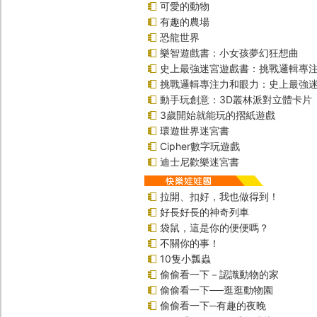
可愛的動物
有趣的農場
恐龍世界
樂智遊戲書：小女孩夢幻狂想曲
史上最強迷宮遊戲書：挑戰邏輯專
挑戰邏輯專注力和眼力：史上最強迷
動手玩創意：3D叢林派對立體卡片
3歲開始就能玩的摺紙遊戲
環遊世界迷宮書
Cipher數字玩遊戲
迪士尼歡樂迷宮書
拉開、扣好，我也做得到！
好長好長的神奇列車
袋鼠，這是你的便便嗎？
不關你的事！
10隻小瓢蟲
偷偷看一下－認識動物的家
偷偷看一下──逛逛動物園
偷偷看一下─有趣的夜晚