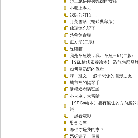
頭上總是停著鸚鵡的女孩
小熊上學去
我以前好怕……
月亮雪酪（暢銷典藏版）
佛瑞德忘記了
熱帶魚泰瑞
正方形(二版)
躲貓貓
我是章魚燒，我叫章魚三郎(二版)
【SEL情緒素養繪本】 恐龍怎麼發脾
如何當奶奶的保母
嗨！凱文──超乎想像的隱形朋友
城市裡的提琴手
選棵松樹過聖誕
小火車，大冒險
【SDGs繪本】擁有絕佳的方向感
熊
一起看電影
思念之屋
哪裡才是我的家？
媽媽築了一個巢