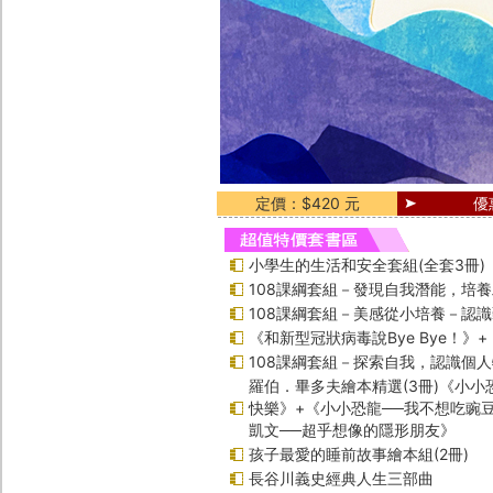
定價：$420 元
優
小學生的生活和安全套組(全套3冊)
108課綱套組－發現自我潛能，培
108課綱套組－美感從小培養－認
《和新型冠狀病毒說Bye Bye！》
108課綱套組－探索自我，認識個
羅伯．畢多夫繪本精選(3冊)《小小
快樂》+《小小恐龍──我不想吃豌
凱文──超乎想像的隱形朋友》
孩子最愛的睡前故事繪本組(2冊)
長谷川義史經典人生三部曲