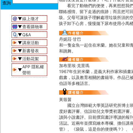
看完了動物們的便便，再來想想我們自
聯絡感情、留下走過的痕跡；而且把可
圾。父母可讓孩子理解處理垃圾所須的
▼
線上徵才
孩子卸下心房，慢慢拋下尿布使用小馬
▼
查看購物車
▼
Q&A
丹妮菈‧甘巴
▼
講座活動
和一隻金魚一起住在米蘭。她在兒童和青
▼
新書發表
和跳舞。
▼
活動花絮
加布里埃‧克里瑪
APP 隱私權
▼
1967年生於米蘭，是義大利作家和插
聲明
戲書，以及教育相關的書籍等。作品已
伯語等多種語言。
黃筱茵
國立台灣師範大學英語研究所博士班〈
度好書評審、信誼幼兒文學獎初選評審
讀與小說書評。目前撰寫書評導讀的報刊
活誌。近兩年並撰寫繪本專欄、擔任講
管》、《袋鼠，這是你的便便嗎？》、