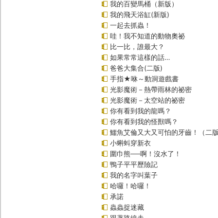
我的百變馬桶（新版）
我的飛天浴缸(新版)
一起去抓蟲！
哇！我不知道的動物奧祕
比一比，誰最大？
如果常常這樣的話…
爸爸大集合(二版)
手指★咻～動洞遊戲書
光影魔術－熱帶雨林的祕密
光影魔術－太空站的祕密
你有看到我的龍嗎？
你有看到我的怪獸嗎？
鱷魚艾倫又大又可怕的牙齒！（二
小蝌蚪穿新衣
圍巾熊──啊！沒水了！
鴨子平平歷險記
我的名字叫葉子
哈囉！哈囉！
承諾
蟲蟲捉迷藏
跟著路線走