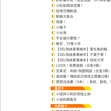
小松鼠開澡堂囉！
陸海空總動員
動物大集合
我要！
小種子
小水滴
手在做什麼呢？
晚安，10隻小羊
【SEL情緒素養繪本】愛生氣的貓
【SEL情緒素養繪本】不要不要！
【SEL情緒素養繪本】哇哇大哭
LOOK！視覺遊戲（全套4冊）
安東尼．布朗-我愛閱讀（全套3冊
過節囉！傳統節日情境立體書(2冊)
寶寶洗澡書（3本）：形狀、顏色、
小波與小莉的冒險之旅
小波的羅曼史