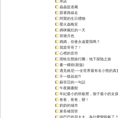
承諾
蟲蟲捉迷藏
跟著路線走
阿寶的生日禮物
螢火蟲晚安
媽咪瘋狂的一天
荷塘月色
媽媽，你會永遠愛我嗎？
我當哥哥了！
心裡的音符
雨蛙生態旅行團：地下探險之旅
畫一棵樹(新版)
遇見維尼──全世界最有名小熊的真
不一樣叔叔?!
蘇菲亞的一句話
午夜圖書館
年紀最小的班級裡，個子最小的女孩
爸爸，爸爸，變！
奶奶的城市
家長補習班
凶巴巴的貝太太，為什麼變和氣了