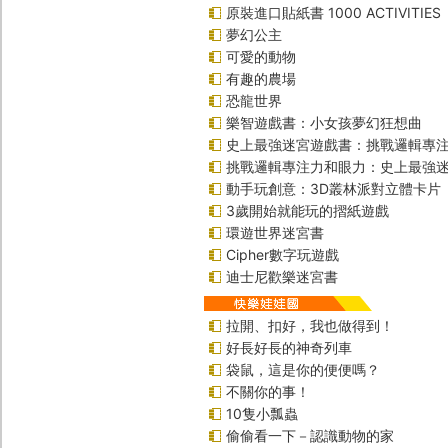
原裝進口貼紙書 1000 ACTIVITIES
夢幻公主
可愛的動物
有趣的農場
恐龍世界
樂智遊戲書：小女孩夢幻狂想曲
史上最強迷宮遊戲書：挑戰邏輯專
挑戰邏輯專注力和眼力：史上最強迷
動手玩創意：3D叢林派對立體卡片
3歲開始就能玩的摺紙遊戲
環遊世界迷宮書
Cipher數字玩遊戲
迪士尼歡樂迷宮書
拉開、扣好，我也做得到！
好長好長的神奇列車
袋鼠，這是你的便便嗎？
不關你的事！
10隻小瓢蟲
偷偷看一下－認識動物的家