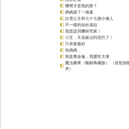
哪裡才是我的家？
媽媽築了一個巢
白雪公主和七十七個小矮人
不一樣的仙杜瑞拉
我是諾貝爾研究家！
小艾，天花板沾到泥巴了！
只有家最好
魚媽媽
我是糞金龜，我愛吃大便
魔法糖果（暢銷典藏版） （首批加
夾）