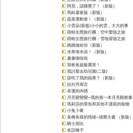
阿尼，該睡覺了！（新版）
馬鈴薯家族（新版）
蔬菜運動會！（新版）
小雲朵(新版)小小的雲，大大的事
雨蛙生態旅行團：空中驚險之旅
雨蛙生態旅行團：雪地冒險之旅
媽媽做給你（新版）
水果海水浴！（新版）
畫畫嚕啦啦
我爸爸超級厲害！
我討厭去幼兒園(二版)
誰吃了我的蘋果？（新版）
拉封丹寓言
幸運的內德
月亮變變變─我的第一本月亮觀察書
瑪莉莎的章魚和其他不適當的寵物
小兔卜啾
各種各樣的情緒~感覺大書 （新版
騎士胡比
友誼種子