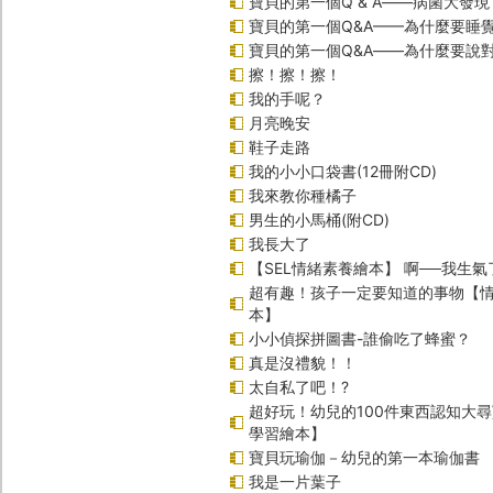
寶貝的第一個Q & A――病菌大發現
寶貝的第一個Q&A——為什麼要睡
寶貝的第一個Q&A――為什麼要說
擦！擦！擦！
我的手呢？
月亮晚安
鞋子走路
我的小小口袋書(12冊附CD)
我來教你種橘子
男生的小馬桶(附CD)
我長大了
【SEL情緒素養繪本】 啊──我生氣
超有趣！孩子一定要知道的事物【
本】
小小偵探拼圖書-誰偷吃了蜂蜜？
真是沒禮貌！！
太自私了吧！?
超好玩！幼兒的100件東西認知大
學習繪本】
寶貝玩瑜伽－幼兒的第一本瑜伽書
我是一片葉子