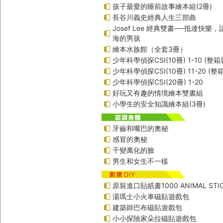
孩子最愛的睡前故事繪本組(2冊)
長谷川義史經典人生三部曲
Josef Lee 經典雙書──抵達快樂
海的男孩
繪本水族館（全套3冊）
少年科學偵探CSI(10冊) 1-10 (整箱
少年科學偵探CSI(10冊) 11-20 (整
少年科學偵探CSI(20冊) 1-20
好玩又有趣的情境繪本雙書組
小學生的安全知識繪本組(3冊)
牙齒和嘴巴的奧秘
感冒的奧秘
千變萬化的臉
男生和女生不一樣
原裝進口貼紙書1000 ANIMAL STIC
湯瑪士小火車磁貼遊戲包
建築師巴布磁貼遊戲包
小小探險家朵拉磁貼遊戲包