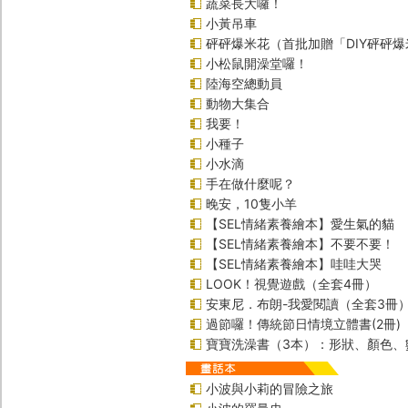
蔬菜長大囉！
小黃吊車
砰砰爆米花（首批加贈「DIY砰砰
小松鼠開澡堂囉！
陸海空總動員
動物大集合
我要！
小種子
小水滴
手在做什麼呢？
晚安，10隻小羊
【SEL情緒素養繪本】愛生氣的貓
【SEL情緒素養繪本】不要不要！
【SEL情緒素養繪本】哇哇大哭
LOOK！視覺遊戲（全套4冊）
安東尼．布朗-我愛閱讀（全套3冊
過節囉！傳統節日情境立體書(2冊)
寶寶洗澡書（3本）：形狀、顏色、
小波與小莉的冒險之旅