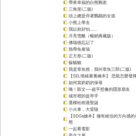
帶來幸福的白熊郵差
三角形(二版)
頭上總是停著鸚鵡的女孩
小熊上學去
我以前好怕……
月亮雪酪（暢銷典藏版）
佛瑞德忘記了
熱帶魚泰瑞
正方形(二版)
躲貓貓
我是章魚燒，我叫章魚三郎(二版)
【SEL情緒素養繪本】 恐龍怎麼發脾
如何當奶奶的保母
嗨！凱文──超乎想像的隱形朋友
城市裡的提琴手
選棵松樹過聖誕
小火車，大冒險
【SDGs繪本】擁有絕佳的方向感
熊
一起看電影
思念之屋