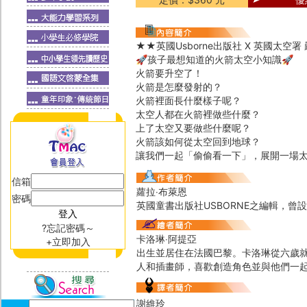
★★英國Usborne出版社 X 英國太空
🚀孩子最想知道的火箭太空小知識🚀
火箭要升空了！
火箭是怎麼發射的？
火箭裡面長什麼樣子呢？
太空人都在火箭裡做些什麼？
上了太空又要做些什麼呢？
火箭該如何從太空回到地球？
讓我們一起「偷偷看一下」，展開一場
信箱
蘿拉‧布萊恩
密碼
英國童書出版社USBORNE之編輯，曾
?忘記密碼～
卡洛琳‧阿提亞
+立即加入
出生並居住在法國巴黎。卡洛琳從六歲
人和插畫師，喜歡創造角色並與他們一
謝維玲