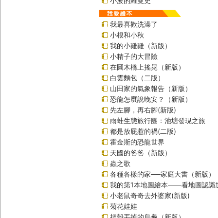
小波的羅曼史
我最喜歡洗澡了
小根和小秋
我的小雞雞（新版）
小精子的大冒險
在圓木橋上搖晃（新版）
白雲麵包（二版）
山田家的氣象報告（新版）
恐龍怎麼說晚安？（新版）
先左腳，再右腳(新版)
雨蛙生態旅行團：池塘發現之旅
都是放屁惹的禍(二版)
霍金斯的恐龍世界
天國的爸爸（新版）
蟲之歌
各種各樣的家──家庭大書（新版）
我的第1本地圖繪本――看地圖認識
小老鼠奇奇去外婆家(新版)
菊花娃娃
把殼丟掉的烏龜（新版）