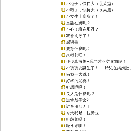
小種子，快長大（蔬菜篇）
小種子，快長大（水果篇）
小女生上廁所了！
是誰在跳呢？
小心！誰在那裡？
我會刷牙了！
感謝書
要穿什麼呢？
來種花吧！
便便真有趣─我們才不穿尿布呢！
小寶寶要誕生了！──胎兒在媽媽肚
嚇我一大跳！
好棒的驚喜！
好想睡啊！
長大是什麼呢？
誰會戴手套?
誰會用剪刀？
今天我是一粒黃豆
吃蔬菜囉！
吃水果囉！