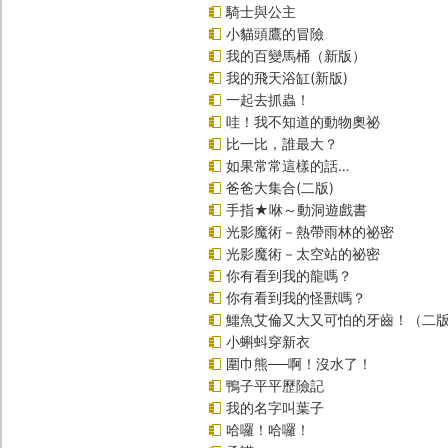
騎士與公主
小貓頭鷹的冒險
我的百變馬桶（新版）
我的飛天浴缸(新版)
一起去抓蟲！
哇！我不知道的動物奧祕
比一比，誰最大？
如果常常這樣的話…
爸爸大集合(二版)
手指★咻～動洞遊戲書
光影魔術－熱帶雨林的祕密
光影魔術－太空站的祕密
你有看到我的龍嗎？
你有看到我的怪獸嗎？
鱷魚艾倫又大又可怕的牙齒！（二
小蝌蚪穿新衣
圍巾熊──啊！沒水了！
鴨子平平歷險記
我的名字叫葉子
哈囉！哈囉！