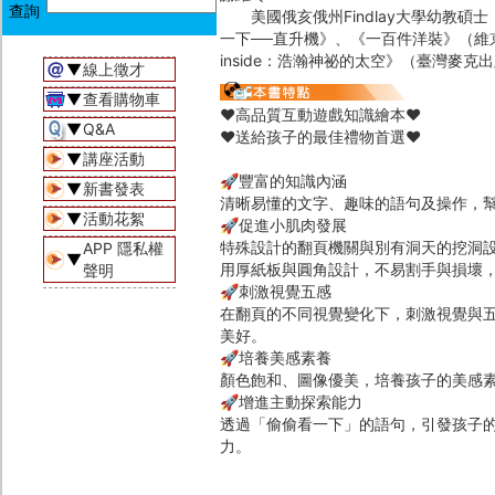
美國俄亥俄州Findlay大學幼教碩
一下──直升機》、《一百件洋裝》（維京
inside：浩瀚神祕的太空》（臺灣麥克
▼
線上徵才
▼
查看購物車
♥高品質互動遊戲知識繪本♥
▼
Q&A
♥送給孩子的最佳禮物首選♥
▼
講座活動
🚀豐富的知識內涵
▼
新書發表
清晰易懂的文字、趣味的語句及操作，
▼
活動花絮
🚀促進小肌肉發展
特殊設計的翻頁機關與別有洞天的挖洞
APP 隱私權
▼
用厚紙板與圓角設計，不易割手與損壞
聲明
🚀刺激視覺五感
在翻頁的不同視覺變化下，刺激視覺與
美好。
🚀培養美感素養
顏色飽和、圖像優美，培養孩子的美感
🚀增進主動探索能力
透過「偷偷看一下」的語句，引發孩子
力。