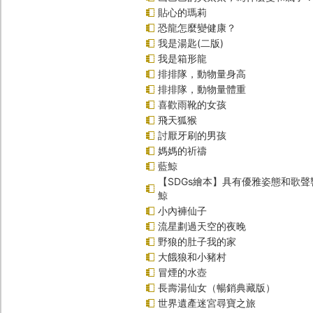
貼心的瑪莉
恐龍怎麼變健康？
我是湯匙(二版)
我是箱形龍
排排隊，動物量身高
排排隊，動物量體重
喜歡雨靴的女孩
飛天狐猴
討厭牙刷的男孩
媽媽的祈禱
藍鯨
【SDGs繪本】具有優雅姿態和歌
鯨
小內褲仙子
流星劃過天空的夜晚
野狼的肚子我的家
大餓狼和小豬村
冒煙的水壺
長壽湯仙女（暢銷典藏版）
世界遺產迷宮尋寶之旅