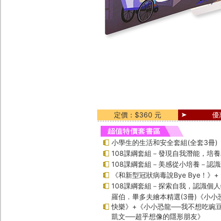
定價：$360 元
優
小學生的生活和安全套組(全套3冊)
108課綱套組－發現自我潛能，培
108課綱套組－美感從小培養－認
《和新型冠狀病毒說Bye Bye！》
108課綱套組－探索自我，認識個
羅伯．畢多夫繪本精選(3冊)《小小
快樂》+《小小恐龍──我不想吃豌
凱文──超乎想像的隱形朋友》