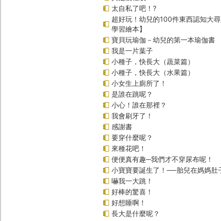
太自私了吧！?
超好玩！幼兒的100件東西認知大
學習繪本】
寶貝玩瑜伽－幼兒的第一本瑜伽書
我是一片葉子
小種子，快長大（蔬菜篇）
小種子，快長大（水果篇）
小女生上廁所了！
是誰在跳呢？
小心！誰在那裡？
我會刷牙了！
感謝書
要穿什麼呢？
來種花吧！
便便真有趣─我們才不穿尿布呢！
小寶寶要誕生了！──胎兒在媽媽肚
嚇我一大跳！
好棒的驚喜！
好想睡啊！
長大是什麼呢？