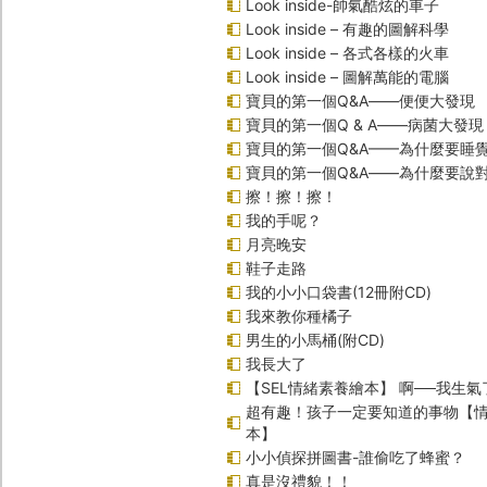
Look inside-帥氣酷炫的車子
Look inside – 有趣的圖解科學
Look inside – 各式各樣的火車
Look inside – 圖解萬能的電腦
寶貝的第一個Q&A――便便大發現
寶貝的第一個Q & A――病菌大發現
寶貝的第一個Q&A——為什麼要睡
寶貝的第一個Q&A――為什麼要說
擦！擦！擦！
我的手呢？
月亮晚安
鞋子走路
我的小小口袋書(12冊附CD)
我來教你種橘子
男生的小馬桶(附CD)
我長大了
【SEL情緒素養繪本】 啊──我生氣
超有趣！孩子一定要知道的事物【
本】
小小偵探拼圖書-誰偷吃了蜂蜜？
真是沒禮貌！！