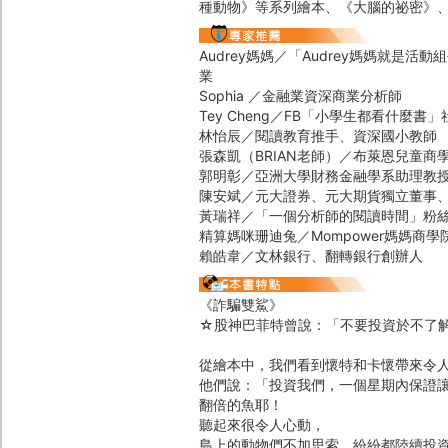
種動物》等系列繪本、《大腦的祕密》
Audrey媽媽／「Audrey媽媽就是
業
Sophia ／金融業資深商業分析師
Tey Cheng／FB「小學生都看什麼書
林怡辰／閱讀教育推手、資深國小教師
張森凱（BRIAN老師）／布萊恩兒童商
郭明彰／亞洲大學財務金融學系助理教
陳安斌／元大證券、元大期貨獨立董事
黃瑞祥／「一個分析師的閱讀時間」粉
精算媽咪珊迪兔／Mompower媽媽商學
賴皓韋／文林銀行、翻轉銀行創辦人
《詐騙雙鯊》
☆股神巴菲特曾說：「不要投資於不了
從繪本中，我們看到懷特和卡懷帶來令
他們說：「投資我們，一個星期內保證
翻倍的魚耶！
聽起來很令人心動，
島上的動物們不加思索，紛紛都陸續投