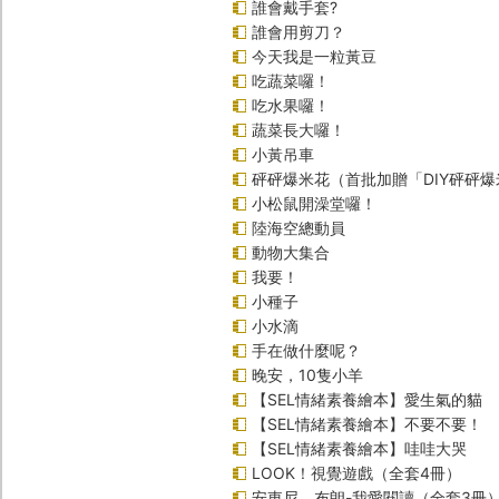
誰會戴手套?
誰會用剪刀？
今天我是一粒黃豆
吃蔬菜囉！
吃水果囉！
蔬菜長大囉！
小黃吊車
砰砰爆米花（首批加贈「DIY砰砰
小松鼠開澡堂囉！
陸海空總動員
動物大集合
我要！
小種子
小水滴
手在做什麼呢？
晚安，10隻小羊
【SEL情緒素養繪本】愛生氣的貓
【SEL情緒素養繪本】不要不要！
【SEL情緒素養繪本】哇哇大哭
LOOK！視覺遊戲（全套4冊）
安東尼．布朗-我愛閱讀（全套3冊