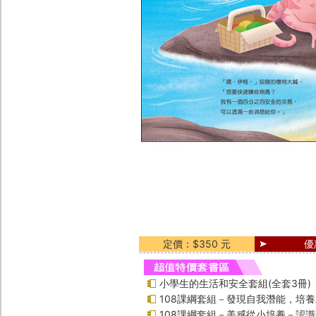
定價：$350 元
優
小學生的生活和安全套組(全套3冊)
108課綱套組－發現自我潛能，培
108課綱套組－美感從小培養－認