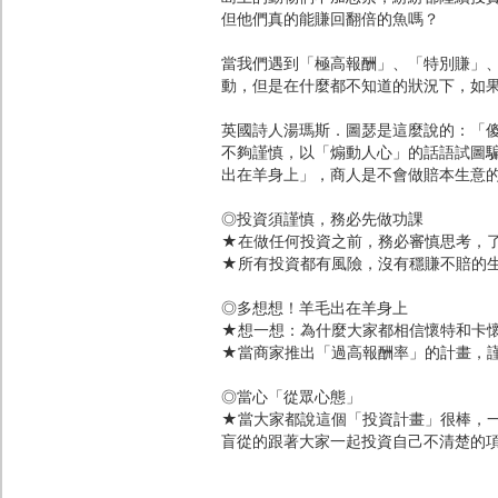
但他們真的能賺回翻倍的魚嗎？
當我們遇到「極高報酬」、「特別賺」
動，但是在什麼都不知道的狀況下，如
英國詩人湯瑪斯．圖瑟是這麼說的：「
不夠謹慎，以「煽動人心」的話語試圖
出在羊身上」，商人是不會做賠本生意
◎投資須謹慎，務必先做功課
★在做任何投資之前，務必審慎思考，
★所有投資都有風險，沒有穩賺不賠的
◎多想想！羊毛出在羊身上
★想一想：為什麼大家都相信懷特和卡
★當商家推出「過高報酬率」的計畫，
◎當心「從眾心態」
★當大家都說這個「投資計畫」很棒，
盲從的跟著大家一起投資自己不清楚的