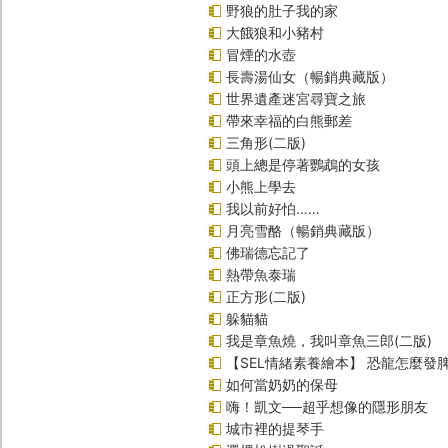
野狼的肚子我的家
大餓狼和小豬村
冒煙的水壺
長壽湯仙女（暢銷典藏版）
世界遺產迷宮尋寶之旅
帶來幸福的白熊郵差
三角形(二版)
頭上總是停著鸚鵡的女孩
小熊上學去
我以前好怕……
月亮雪酪（暢銷典藏版）
佛瑞德忘記了
熱帶魚泰瑞
正方形(二版)
躲貓貓
我是章魚燒，我叫章魚三郎(二版)
【SEL情緒素養繪本】 恐龍怎麼發脾
如何當奶奶的保母
嗨！凱文──超乎想像的隱形朋友
城市裡的提琴手