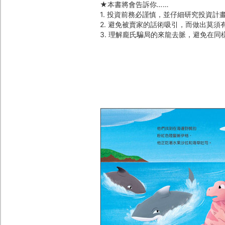
★本書將會告訴你……
1. 投資前務必謹慎，並仔細研究投資計
2. 避免被賣家的話術吸引，而做出莫須
3. 理解龐氏騙局的來龍去脈，避免在同