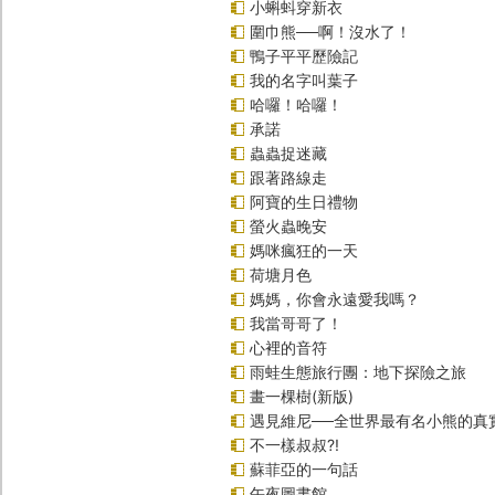
小蝌蚪穿新衣
圍巾熊──啊！沒水了！
鴨子平平歷險記
我的名字叫葉子
哈囉！哈囉！
承諾
蟲蟲捉迷藏
跟著路線走
阿寶的生日禮物
螢火蟲晚安
媽咪瘋狂的一天
荷塘月色
媽媽，你會永遠愛我嗎？
我當哥哥了！
心裡的音符
雨蛙生態旅行團：地下探險之旅
畫一棵樹(新版)
遇見維尼──全世界最有名小熊的真
不一樣叔叔?!
蘇菲亞的一句話
午夜圖書館