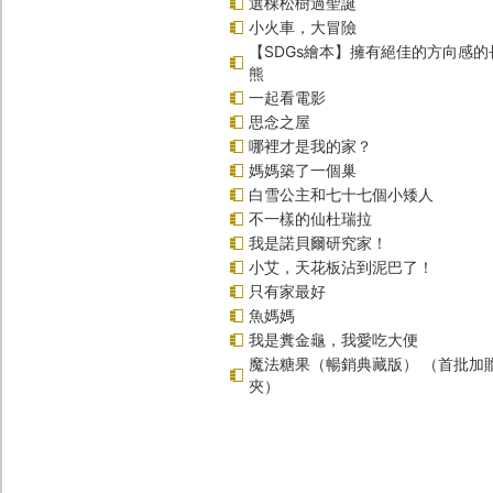
選棵松樹過聖誕
小火車，大冒險
【SDGs繪本】擁有絕佳的方向感
熊
一起看電影
思念之屋
哪裡才是我的家？
媽媽築了一個巢
白雪公主和七十七個小矮人
不一樣的仙杜瑞拉
我是諾貝爾研究家！
小艾，天花板沾到泥巴了！
只有家最好
魚媽媽
我是糞金龜，我愛吃大便
魔法糖果（暢銷典藏版） （首批加
夾）