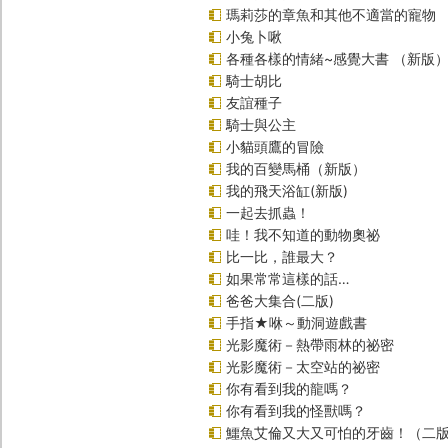
瑪莉莎的章魚和其他不適當的寵物
小兔卜啾
各種各樣的情緒~感覺大書 （新版
騎士胡比
友誼種子
騎士與公主
小貓頭鷹的冒險
我的百變馬桶（新版）
我的飛天浴缸(新版)
一起去抓蟲！
哇！我不知道的動物奧祕
比一比，誰最大？
如果常常這樣的話…
爸爸大集合(二版)
手指★咻～動洞遊戲書
光影魔術－熱帶雨林的祕密
光影魔術－太空站的祕密
你有看到我的龍嗎？
你有看到我的怪獸嗎？
鱷魚艾倫又大又可怕的牙齒！（二