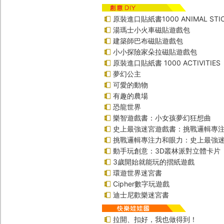
原裝進口貼紙書1000 ANIMAL STIC
湯瑪士小火車磁貼遊戲包
建築師巴布磁貼遊戲包
小小探險家朵拉磁貼遊戲包
原裝進口貼紙書 1000 ACTIVITIES
夢幻公主
可愛的動物
有趣的農場
恐龍世界
樂智遊戲書：小女孩夢幻狂想曲
史上最強迷宮遊戲書：挑戰邏輯專
挑戰邏輯專注力和眼力：史上最強迷
動手玩創意：3D叢林派對立體卡片
3歲開始就能玩的摺紙遊戲
環遊世界迷宮書
Cipher數字玩遊戲
迪士尼歡樂迷宮書
拉開、扣好，我也做得到！