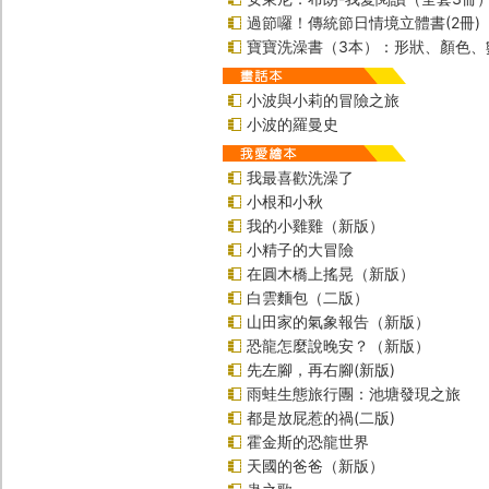
過節囉！傳統節日情境立體書(2冊)
寶寶洗澡書（3本）：形狀、顏色、
小波與小莉的冒險之旅
小波的羅曼史
我最喜歡洗澡了
小根和小秋
我的小雞雞（新版）
小精子的大冒險
在圓木橋上搖晃（新版）
白雲麵包（二版）
山田家的氣象報告（新版）
恐龍怎麼說晚安？（新版）
先左腳，再右腳(新版)
雨蛙生態旅行團：池塘發現之旅
都是放屁惹的禍(二版)
霍金斯的恐龍世界
天國的爸爸（新版）