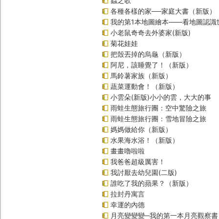
蟲之歌
各種各樣的家──家庭大書（新版）
我的第1本地圖繪本――看地圖認識
小老鼠奇奇去外婆家(新版)
菊花娃娃
把殼丟掉的烏龜（新版）
阿尼，該睡覺了！（新版）
馬鈴薯家族（新版）
蔬菜運動會！（新版）
小雲朵(新版)小小的雲，大大的事
雨蛙生態旅行團：空中驚險之旅
雨蛙生態旅行團：雪地冒險之旅
媽媽做給你（新版）
水果海水浴！（新版）
畫畫嚕啦啦
我爸爸超級厲害！
我討厭去幼兒園(二版)
誰吃了我的蘋果？（新版）
拉封丹寓言
幸運的內德
月亮變變變─我的第一本月亮觀察書