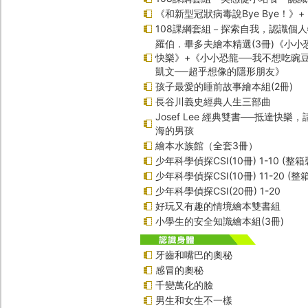
《和新型冠狀病毒說Bye Bye！》
108課綱套組－探索自我，認識個
羅伯．畢多夫繪本精選(3冊)《小小
快樂》+《小小恐龍──我不想吃豌
凱文──超乎想像的隱形朋友》
孩子最愛的睡前故事繪本組(2冊)
長谷川義史經典人生三部曲
Josef Lee 經典雙書──抵達快樂
海的男孩
繪本水族館（全套3冊）
少年科學偵探CSI(10冊) 1-10 (整箱
少年科學偵探CSI(10冊) 11-20 (整
少年科學偵探CSI(20冊) 1-20
好玩又有趣的情境繪本雙書組
小學生的安全知識繪本組(3冊)
牙齒和嘴巴的奧秘
感冒的奧秘
千變萬化的臉
男生和女生不一樣