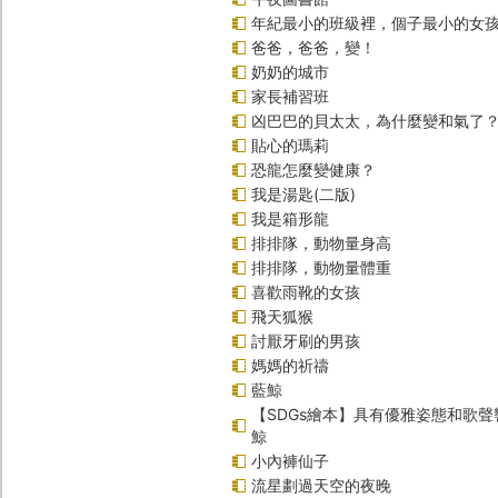
年紀最小的班級裡，個子最小的女孩
爸爸，爸爸，變！
奶奶的城市
家長補習班
凶巴巴的貝太太，為什麼變和氣了
貼心的瑪莉
恐龍怎麼變健康？
我是湯匙(二版)
我是箱形龍
排排隊，動物量身高
排排隊，動物量體重
喜歡雨靴的女孩
飛天狐猴
討厭牙刷的男孩
媽媽的祈禱
藍鯨
【SDGs繪本】具有優雅姿態和歌
鯨
小內褲仙子
流星劃過天空的夜晚