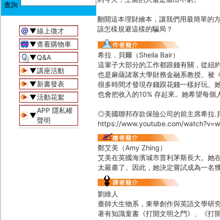
翻開這本理財繪本，讓我們用最簡單的
該怎樣規避這樣的騙局？
▼
線上徵才
▼
查看購物車
希拉．貝爾（Sheila Bair）
▼
Q&A
這輩子大部分的工作都跟錢有關，從紐
▼
講座活動
也是麻薩諸塞大學財務金融系教授。被
▼
新書發表
很多時間才發現存錢跟花錢一樣好玩。
也會把收入的10% 存起來。她希望每個
▼
活動花絮
APP 隱私權
◎美國聯邦存款保險公司的前主席希拉․
▼
聲明
https://www.youtube.com/watch?v
鄭艾美（Amy Zhing）
艾美在英國海濱城市普利茅斯長大。她
太嚴肅了。因此，她決定嘗試成為一名
劉維人
臺師大生物系，東華創作與英語文學研
著有知識童書《打開文明之門》、《打開現