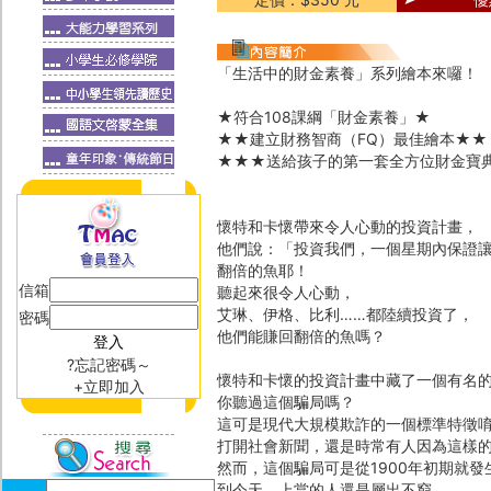
「生活中的財金素養」系列繪本來囉！
★符合108課綱「財金素養」★
★★建立財務智商（FQ）最佳繪本★★
★★★送給孩子的第一套全方位財金寶
懷特和卡懷帶來令人心動的投資計畫，
他們說：「投資我們，一個星期內保證
翻倍的魚耶！
信箱
聽起來很令人心動，
艾琳、伊格、比利……都陸續投資了，
密碼
他們能賺回翻倍的魚嗎？
?忘記密碼～
懷特和卡懷的投資計畫中藏了一個有名的
+立即加入
你聽過這個騙局嗎？
這可是現代大規模欺詐的一個標準特徵
打開社會新聞，還是時常有人因為這樣
然而，這個騙局可是從1900年初期就發
到今天，上當的人還是層出不窮。