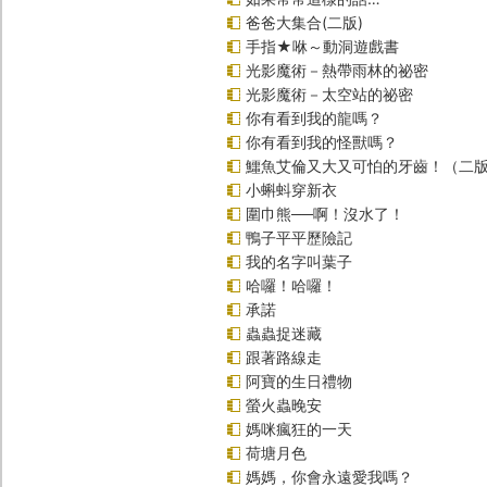
爸爸大集合(二版)
手指★咻～動洞遊戲書
光影魔術－熱帶雨林的祕密
光影魔術－太空站的祕密
你有看到我的龍嗎？
你有看到我的怪獸嗎？
鱷魚艾倫又大又可怕的牙齒！（二
小蝌蚪穿新衣
圍巾熊──啊！沒水了！
鴨子平平歷險記
我的名字叫葉子
哈囉！哈囉！
承諾
蟲蟲捉迷藏
跟著路線走
阿寶的生日禮物
螢火蟲晚安
媽咪瘋狂的一天
荷塘月色
媽媽，你會永遠愛我嗎？