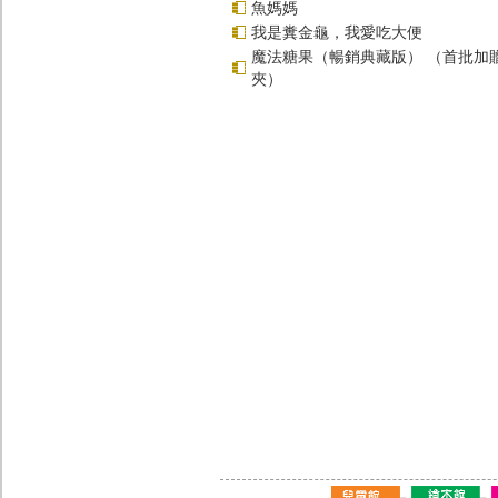
魚媽媽
我是糞金龜，我愛吃大便
魔法糖果（暢銷典藏版） （首批加
夾）