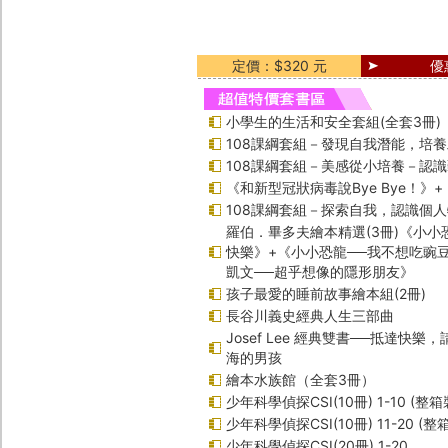
定價：$320 元
優
小學生的生活和安全套組(全套3冊)
108課綱套組－發現自我潛能，培
108課綱套組－美感從小培養－認
《和新型冠狀病毒說Bye Bye！》
108課綱套組－探索自我，認識個
羅伯．畢多夫繪本精選(3冊)《小小
快樂》+《小小恐龍──我不想吃豌
凱文──超乎想像的隱形朋友》
孩子最愛的睡前故事繪本組(2冊)
長谷川義史經典人生三部曲
Josef Lee 經典雙書──抵達快樂
海的男孩
繪本水族館（全套3冊）
少年科學偵探CSI(10冊) 1-10 (整箱
少年科學偵探CSI(10冊) 11-20 (整
少年科學偵探CSI(20冊) 1-20