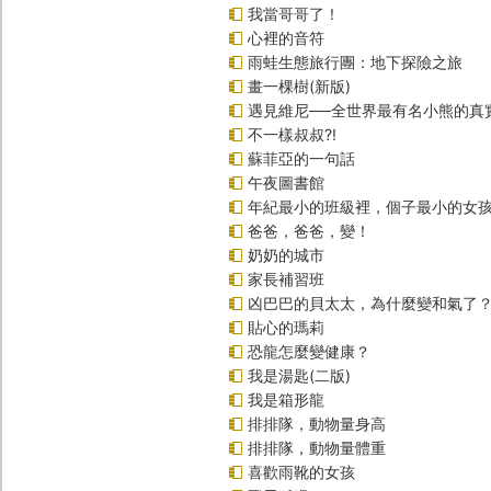
我當哥哥了！
心裡的音符
雨蛙生態旅行團：地下探險之旅
畫一棵樹(新版)
遇見維尼──全世界最有名小熊的真
不一樣叔叔?!
蘇菲亞的一句話
午夜圖書館
年紀最小的班級裡，個子最小的女孩
爸爸，爸爸，變！
奶奶的城市
家長補習班
凶巴巴的貝太太，為什麼變和氣了
貼心的瑪莉
恐龍怎麼變健康？
我是湯匙(二版)
我是箱形龍
排排隊，動物量身高
排排隊，動物量體重
喜歡雨靴的女孩