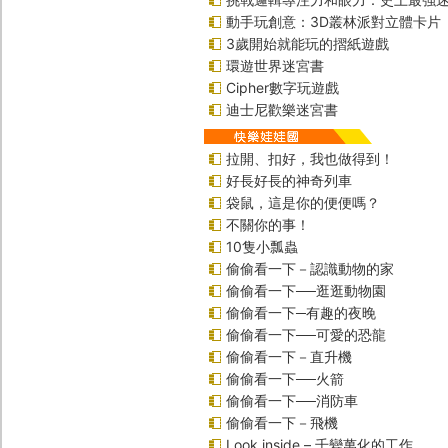
動手玩創意：3D叢林派對立體卡片
3歲開始就能玩的摺紙遊戲
環遊世界迷宮書
Cipher數字玩遊戲
迪士尼歡樂迷宮書
拉開、扣好，我也做得到！
好長好長的神奇列車
袋鼠，這是你的便便嗎？
不關你的事！
10隻小瓢蟲
偷偷看一下－認識動物的家
偷偷看一下──逛逛動物園
偷偷看一下─有趣的夜晚
偷偷看一下──可愛的恐龍
偷偷看一下－直升機
偷偷看一下──火箭
偷偷看一下──消防車
偷偷看一下－飛機
Look inside – 千變萬化的工作