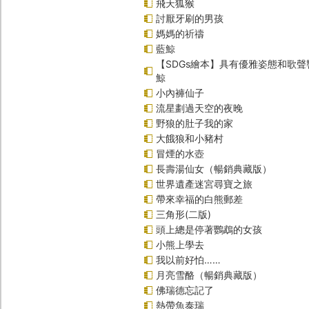
飛天狐猴
討厭牙刷的男孩
媽媽的祈禱
藍鯨
【SDGs繪本】具有優雅姿態和歌
鯨
小內褲仙子
流星劃過天空的夜晚
野狼的肚子我的家
大餓狼和小豬村
冒煙的水壺
長壽湯仙女（暢銷典藏版）
世界遺產迷宮尋寶之旅
帶來幸福的白熊郵差
三角形(二版)
頭上總是停著鸚鵡的女孩
小熊上學去
我以前好怕……
月亮雪酪（暢銷典藏版）
佛瑞德忘記了
熱帶魚泰瑞