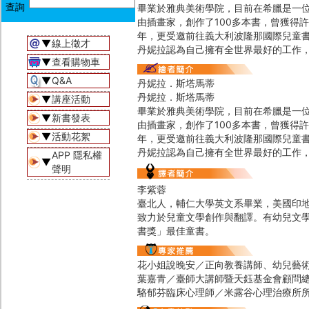
畢業於雅典美術學院，目前在希臘是一位
由插畫家，創作了100多本書，曾獲得許
年，更受邀前往義大利波隆那國際兒童
▼
線上徵才
丹妮拉認為自己擁有全世界最好的工作
▼
查看購物車
▼
Q&A
丹妮拉．斯塔馬蒂
丹妮拉．斯塔馬蒂
▼
講座活動
畢業於雅典美術學院，目前在希臘是一位
▼
新書發表
由插畫家，創作了100多本書，曾獲得許
▼
活動花絮
年，更受邀前往義大利波隆那國際兒童
丹妮拉認為自己擁有全世界最好的工作
APP 隱私權
▼
聲明
李紫蓉
臺北人，輔仁大學英文系畢業，美國印
致力於兒童文學創作與翻譯。有幼兒文
書獎」最佳童書。
花小姐說晚安／正向教養講師、幼兒藝
葉嘉青／臺師大講師暨天鈺基金會顧問
駱郁芬臨床心理師／米露谷心理治療所