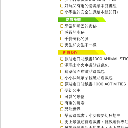
好玩又有趣的情境繪本雙書組
小學生的安全知識繪本組(3冊)
牙齒和嘴巴的奧秘
感冒的奧秘
千變萬化的臉
男生和女生不一樣
原裝進口貼紙書1000 ANIMAL STIC
湯瑪士小火車磁貼遊戲包
建築師巴布磁貼遊戲包
小小探險家朵拉磁貼遊戲包
原裝進口貼紙書 1000 ACTIVITIES
夢幻公主
可愛的動物
有趣的農場
恐龍世界
樂智遊戲書：小女孩夢幻狂想曲
史上最強迷宮遊戲書：挑戰邏輯專
挑戰邏輯專注力和眼力：史上最強迷