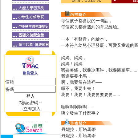
每個孩子都會說的一句話，
每個家長都會遇到的育兒經驗。
一本「有聲音」的繪本，
一本符合幼兒心理發展，可愛又童趣的
媽媽、媽媽，
媽媽！媽媽──
我要薯條，我要冰淇淋，我要腳踏車……
我還要養小馬！
信箱
啊，我要留在這裡──
喔不，我要出去！
密碼
我要！我要！我要要要要要……
?忘記密碼～
哇啊啊啊啊啊──
+立即加入
咦？發生了什麼事？
丹妮拉．斯塔馬蒂
丹妮拉．斯塔馬蒂