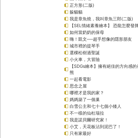
正方形(二版)
躲貓貓
我是章魚燒，我叫章魚三郎(二版)
【SEL情緒素養繪本】 恐龍怎麼發脾
如何當奶奶的保母
嗨！凱文──超乎想像的隱形朋友
城市裡的提琴手
選棵松樹過聖誕
小火車，大冒險
【SDGs繪本】擁有絕佳的方向感
熊
一起看電影
思念之屋
哪裡才是我的家？
媽媽築了一個巢
白雪公主和七十七個小矮人
不一樣的仙杜瑞拉
我是諾貝爾研究家！
小艾，天花板沾到泥巴了！
只有家最好