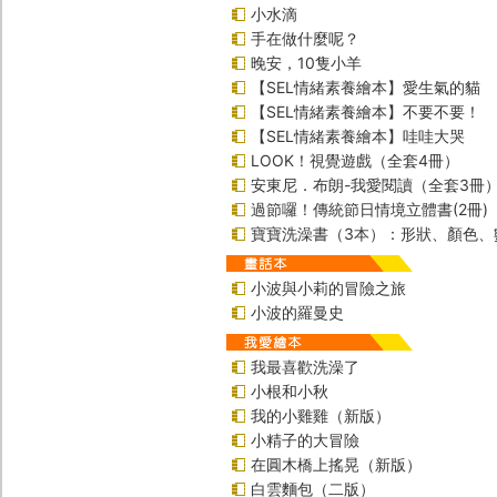
小水滴
手在做什麼呢？
晚安，10隻小羊
【SEL情緒素養繪本】愛生氣的貓
【SEL情緒素養繪本】不要不要！
【SEL情緒素養繪本】哇哇大哭
LOOK！視覺遊戲（全套4冊）
安東尼．布朗-我愛閱讀（全套3冊
過節囉！傳統節日情境立體書(2冊)
寶寶洗澡書（3本）：形狀、顏色、
小波與小莉的冒險之旅
小波的羅曼史
我最喜歡洗澡了
小根和小秋
我的小雞雞（新版）
小精子的大冒險
在圓木橋上搖晃（新版）
白雲麵包（二版）