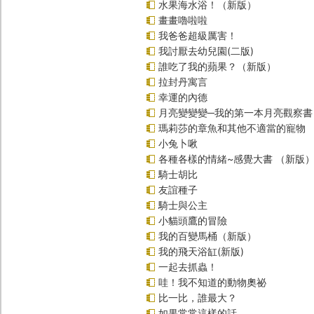
水果海水浴！（新版）
畫畫嚕啦啦
我爸爸超級厲害！
我討厭去幼兒園(二版)
誰吃了我的蘋果？（新版）
拉封丹寓言
幸運的內德
月亮變變變─我的第一本月亮觀察書
瑪莉莎的章魚和其他不適當的寵物
小兔卜啾
各種各樣的情緒~感覺大書 （新版
騎士胡比
友誼種子
騎士與公主
小貓頭鷹的冒險
我的百變馬桶（新版）
我的飛天浴缸(新版)
一起去抓蟲！
哇！我不知道的動物奧祕
比一比，誰最大？
如果常常這樣的話…