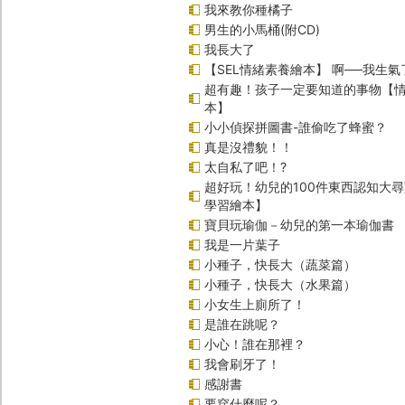
我來教你種橘子
男生的小馬桶(附CD)
我長大了
【SEL情緒素養繪本】 啊──我生氣
超有趣！孩子一定要知道的事物【
本】
小小偵探拼圖書-誰偷吃了蜂蜜？
真是沒禮貌！！
太自私了吧！?
超好玩！幼兒的100件東西認知大
學習繪本】
寶貝玩瑜伽－幼兒的第一本瑜伽書
我是一片葉子
小種子，快長大（蔬菜篇）
小種子，快長大（水果篇）
小女生上廁所了！
是誰在跳呢？
小心！誰在那裡？
我會刷牙了！
感謝書
要穿什麼呢？