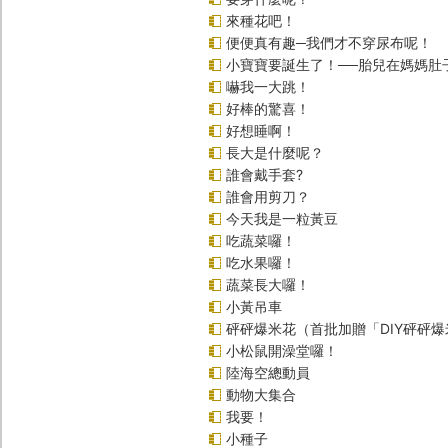
來種花吧！
便便真有趣─我們才不穿尿布呢！
小寶寶要誕生了！──胎兒在媽媽肚
嚇我一大跳！
好棒的驚喜！
好想睡啊！
長大是什麼呢？
誰會戴手套?
誰會用剪刀？
今天我是一粒黃豆
吃蔬菜囉！
吃水果囉！
蔬菜長大囉！
小黃吊車
砰砰爆米花（首批加贈「DIY砰砰
小松鼠開澡堂囉！
陸海空總動員
動物大集合
我要！
小種子