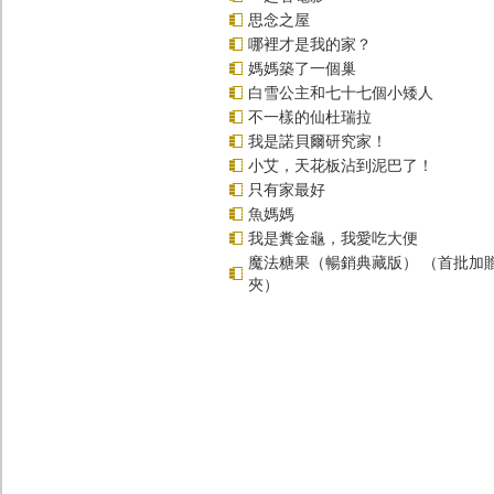
思念之屋
哪裡才是我的家？
媽媽築了一個巢
白雪公主和七十七個小矮人
不一樣的仙杜瑞拉
我是諾貝爾研究家！
小艾，天花板沾到泥巴了！
只有家最好
魚媽媽
我是糞金龜，我愛吃大便
魔法糖果（暢銷典藏版） （首批加
夾）