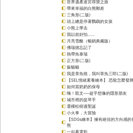
世界遺產迷宮尋寶之旅
帶來幸福的白熊郵差
三角形(二版)
頭上總是停著鸚鵡的女孩
小熊上學去
我以前好怕……
月亮雪酪（暢銷典藏版）
佛瑞德忘記了
熱帶魚泰瑞
正方形(二版)
躲貓貓
我是章魚燒，我叫章魚三郎(二版)
【SEL情緒素養繪本】 恐龍怎麼發脾
如何當奶奶的保母
嗨！凱文──超乎想像的隱形朋友
城市裡的提琴手
選棵松樹過聖誕
小火車，大冒險
【SDGs繪本】擁有絕佳的方向感
熊
一起看電影