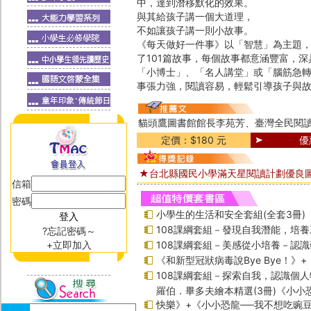
中，達到潛移默化的效果。
與其給孩子講一個大道理，
不如讓孩子講一則小故事。
《每天做好一件事》以「智慧」為主題
了101篇故事，每個故事都意涵豐富，
「小博士」、「名人講堂」或「腦筋急
事張力強，閱讀容易，輕鬆引導孩子與
貓頭鷹圖書館館長李苑芳、臺灣全民閱讀
定價：$180 元
優
★台北縣國民小學滿天星閱讀計劃優良
信箱
密碼
小學生的生活和安全套組(全套3冊)
108課綱套組－發現自我潛能，培
?忘記密碼～
+立即加入
108課綱套組－美感從小培養－認
《和新型冠狀病毒說Bye Bye！》
108課綱套組－探索自我，認識個人
羅伯．畢多夫繪本精選(3冊)《小小
快樂》+《小小恐龍──我不想吃豌