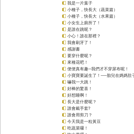
我是一片葉子
小種子，快長大（蔬菜篇）
小種子，快長大（水果篇）
小女生上廁所了！
是誰在跳呢？
小心！誰在那裡？
我會刷牙了！
感謝書
要穿什麼呢？
來種花吧！
便便真有趣─我們才不穿尿布呢！
小寶寶要誕生了！──胎兒在媽媽肚
嚇我一大跳！
好棒的驚喜！
好想睡啊！
長大是什麼呢？
誰會戴手套?
誰會用剪刀？
今天我是一粒黃豆
吃蔬菜囉！