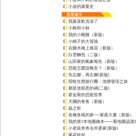
小波的羅曼史
我最喜歡洗澡了
小根和小秋
我的小雞雞（新版）
小精子的大冒險
在圓木橋上搖晃（新版）
白雲麵包（二版）
山田家的氣象報告（新版）
恐龍怎麼說晚安？（新版）
先左腳，再右腳(新版)
雨蛙生態旅行團：池塘發現之旅
都是放屁惹的禍(二版)
霍金斯的恐龍世界
天國的爸爸（新版）
蟲之歌
各種各樣的家──家庭大書（新版）
我的第1本地圖繪本――看地圖認識
小老鼠奇奇去外婆家(新版)
菊花娃娃