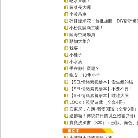
吃水果囉！
蔬菜長大囉！
小黃吊車
砰砰爆米花（首批加贈「DIY砰砰
小松鼠開澡堂囉！
陸海空總動員
動物大集合
我要！
小種子
小水滴
手在做什麼呢？
晚安，10隻小羊
【SEL情緒素養繪本】愛生氣的貓
【SEL情緒素養繪本】不要不要！
【SEL情緒素養繪本】哇哇大哭
LOOK！視覺遊戲（全套4冊）
安東尼．布朗-我愛閱讀（全套3冊
過節囉！傳統節日情境立體書(2冊)
寶寶洗澡書（3本）：形狀、顏色、
小波與小莉的冒險之旅