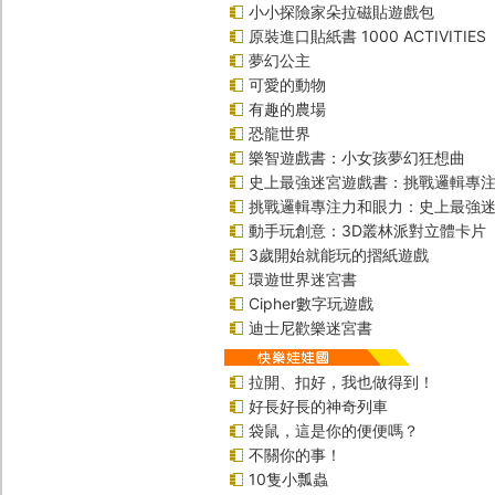
小小探險家朵拉磁貼遊戲包
原裝進口貼紙書 1000 ACTIVITIES
夢幻公主
可愛的動物
有趣的農場
恐龍世界
樂智遊戲書：小女孩夢幻狂想曲
史上最強迷宮遊戲書：挑戰邏輯專
挑戰邏輯專注力和眼力：史上最強迷
動手玩創意：3D叢林派對立體卡片
3歲開始就能玩的摺紙遊戲
環遊世界迷宮書
Cipher數字玩遊戲
迪士尼歡樂迷宮書
拉開、扣好，我也做得到！
好長好長的神奇列車
袋鼠，這是你的便便嗎？
不關你的事！
10隻小瓢蟲