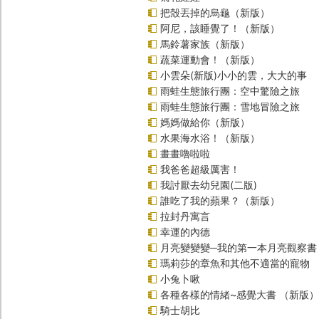
把殼丟掉的烏龜（新版）
阿尼，該睡覺了！（新版）
馬鈴薯家族（新版）
蔬菜運動會！（新版）
小雲朵(新版)小小的雲，大大的事
雨蛙生態旅行團：空中驚險之旅
雨蛙生態旅行團：雪地冒險之旅
媽媽做給你（新版）
水果海水浴！（新版）
畫畫嚕啦啦
我爸爸超級厲害！
我討厭去幼兒園(二版)
誰吃了我的蘋果？（新版）
拉封丹寓言
幸運的內德
月亮變變變─我的第一本月亮觀察書
瑪莉莎的章魚和其他不適當的寵物
小兔卜啾
各種各樣的情緒~感覺大書 （新版）
騎士胡比