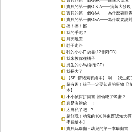
寶貝的第一個Q & A――病菌大發現
寶貝的第一個Q&A——為什麼要睡
寶貝的第一個Q&A――為什麼要說
擦！擦！擦！
我的手呢？
月亮晚安
鞋子走路
我的小小口袋書(12冊附CD)
我來教你種橘子
男生的小馬桶(附CD)
我長大了
【SEL情緒素養繪本】 啊──我生氣
超有趣！孩子一定要知道的事物【
本】
小小偵探拼圖書-誰偷吃了蜂蜜？
真是沒禮貌！！
太自私了吧！?
超好玩！幼兒的100件東西認知大
學習繪本】
寶貝玩瑜伽－幼兒的第一本瑜伽書