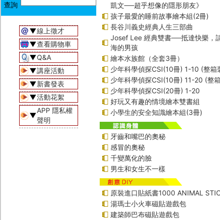
凱文──超乎想像的隱形朋友》
孩子最愛的睡前故事繪本組(2冊)
長谷川義史經典人生三部曲
▼
線上徵才
Josef Lee 經典雙書──抵達快樂
▼
查看購物車
海的男孩
▼
Q&A
繪本水族館（全套3冊）
少年科學偵探CSI(10冊) 1-10 (整箱
▼
講座活動
少年科學偵探CSI(10冊) 11-20 (整
▼
新書發表
少年科學偵探CSI(20冊) 1-20
▼
活動花絮
好玩又有趣的情境繪本雙書組
APP 隱私權
小學生的安全知識繪本組(3冊)
▼
聲明
牙齒和嘴巴的奧秘
感冒的奧秘
千變萬化的臉
男生和女生不一樣
原裝進口貼紙書1000 ANIMAL STIC
湯瑪士小火車磁貼遊戲包
建築師巴布磁貼遊戲包