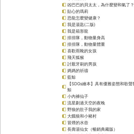
凶巴巴的貝太太，為什麼變和氣了
貼心的瑪莉
恐龍怎麼變健康？
我是湯匙(二版)
我是箱形龍
排排隊，動物量身高
排排隊，動物量體重
喜歡雨靴的女孩
飛天狐猴
討厭牙刷的男孩
媽媽的祈禱
藍鯨
【SDGs繪本】具有優雅姿態和歌
鯨
小內褲仙子
流星劃過天空的夜晚
野狼的肚子我的家
大餓狼和小豬村
冒煙的水壺
長壽湯仙女（暢銷典藏版）