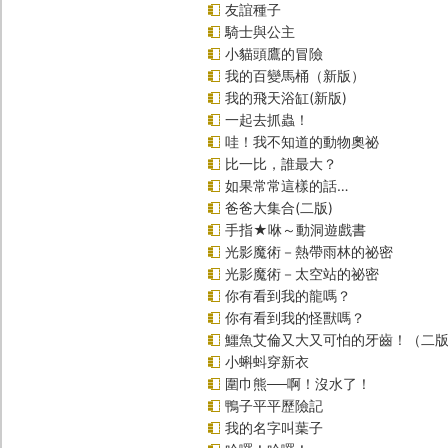
友誼種子
騎士與公主
小貓頭鷹的冒險
我的百變馬桶（新版）
我的飛天浴缸(新版)
一起去抓蟲！
哇！我不知道的動物奧祕
比一比，誰最大？
如果常常這樣的話…
爸爸大集合(二版)
手指★咻～動洞遊戲書
光影魔術－熱帶雨林的祕密
光影魔術－太空站的祕密
你有看到我的龍嗎？
你有看到我的怪獸嗎？
鱷魚艾倫又大又可怕的牙齒！（二
小蝌蚪穿新衣
圍巾熊──啊！沒水了！
鴨子平平歷險記
我的名字叫葉子