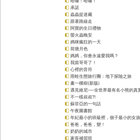
哈囉！哈囉！
承諾
蟲蟲捉迷藏
跟著路線走
阿寶的生日禮物
螢火蟲晚安
媽咪瘋狂的一天
荷塘月色
媽媽，你會永遠愛我嗎？
我當哥哥了！
心裡的音符
雨蛙生態旅行團：地下探險之旅
畫一棵樹(新版)
遇見維尼──全世界最有名小熊的真
不一樣叔叔?!
蘇菲亞的一句話
午夜圖書館
年紀最小的班級裡，個子最小的女孩(
爸爸，爸爸，變！
奶奶的城市
家長補習班