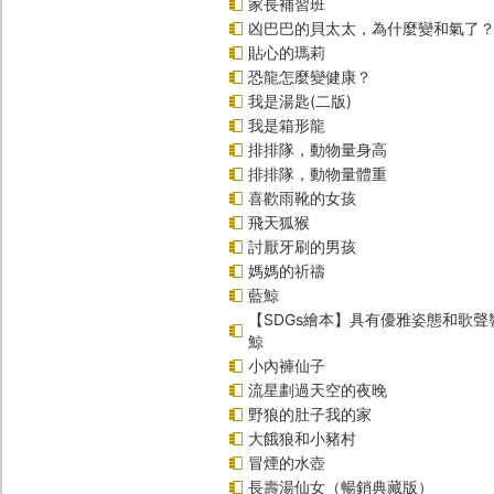
家長補習班
凶巴巴的貝太太，為什麼變和氣了
貼心的瑪莉
恐龍怎麼變健康？
我是湯匙(二版)
我是箱形龍
排排隊，動物量身高
排排隊，動物量體重
喜歡雨靴的女孩
飛天狐猴
討厭牙刷的男孩
媽媽的祈禱
藍鯨
【SDGs繪本】具有優雅姿態和歌
鯨
小內褲仙子
流星劃過天空的夜晚
野狼的肚子我的家
大餓狼和小豬村
冒煙的水壺
長壽湯仙女（暢銷典藏版）