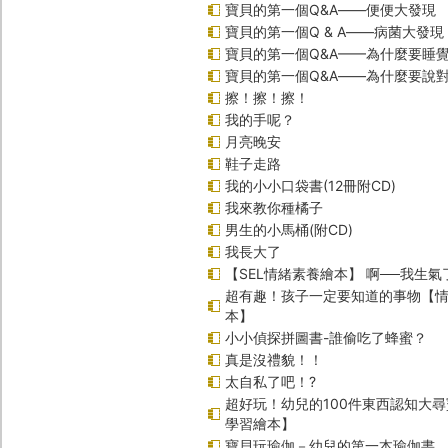
寶貝的第一個Q&A――便便大發現
寶貝的第一個Q & A――病菌大發現
寶貝的第一個Q&A——為什麼要睡
寶貝的第一個Q&A――為什麼要說
擦！擦！擦！
我的手呢？
月亮晚安
鞋子走路
我的小小口袋書(12冊附CD)
我來教你種橘子
男生的小馬桶(附CD)
我長大了
【SEL情緒素養繪本】 啊──我生氣
超有趣！孩子一定要知道的事物【
本】
小小偵探拼圖書-誰偷吃了蜂蜜？
真是沒禮貌！！
太自私了吧！?
超好玩！幼兒的100件東西認知大
學習繪本】
寶貝玩瑜伽－幼兒的第一本瑜伽書