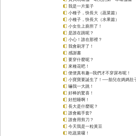
我是一片葉子
小種子，快長大（蔬菜篇）
小種子，快長大（水果篇）
小女生上廁所了！
是誰在跳呢？
小心！誰在那裡？
我會刷牙了！
感謝書
要穿什麼呢？
來種花吧！
便便真有趣─我們才不穿尿布呢！
小寶寶要誕生了！──胎兒在媽媽肚
嚇我一大跳！
好棒的驚喜！
好想睡啊！
長大是什麼呢？
誰會戴手套?
誰會用剪刀？
今天我是一粒黃豆
吃蔬菜囉！