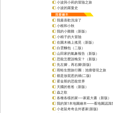
小波與小莉的冒險之旅
小波的羅曼史
我最喜歡洗澡了
小根和小秋
我的小雞雞（新版）
小精子的大冒險
在圓木橋上搖晃（新版）
白雲麵包（二版）
山田家的氣象報告（新版）
恐龍怎麼說晚安？（新版）
先左腳，再右腳(新版)
雨蛙生態旅行團：池塘發現之旅
都是放屁惹的禍(二版)
霍金斯的恐龍世界
天國的爸爸（新版）
蟲之歌
各種各樣的家──家庭大書（新版）
我的第1本地圖繪本――看地圖認識
小老鼠奇奇去外婆家(新版)