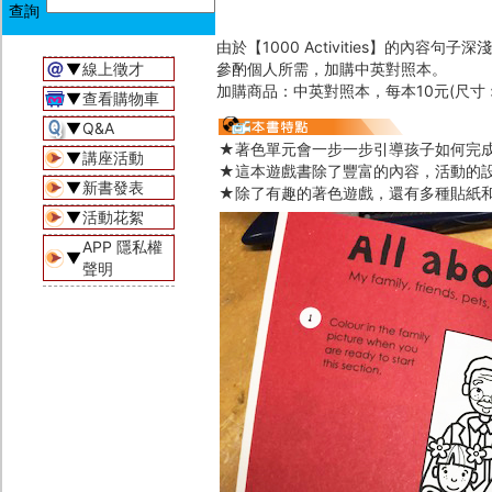
由於【1000 Activities】的
▼
線上徵才
參酌個人所需，加購中英對照本。
加購商品：中英對照本，每本10元(尺寸︰12
▼
查看購物車
▼
Q&A
★著色單元會一步一步引導孩子如何完
▼
講座活動
★這本遊戲書除了豐富的內容，活動的
▼
新書發表
★除了有趣的著色遊戲，還有多種貼紙
▼
活動花絮
APP 隱私權
▼
聲明