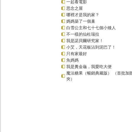
一起看電影
思念之屋
哪裡才是我的家？
媽媽築了一個巢
白雪公主和七十七個小矮人
不一樣的仙杜瑞拉
我是諾貝爾研究家！
小艾，天花板沾到泥巴了！
只有家最好
魚媽媽
我是糞金龜，我愛吃大便
魔法糖果（暢銷典藏版） （首批加
夾）