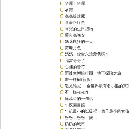
哈囉！哈囉！
承諾
蟲蟲捉迷藏
跟著路線走
阿寶的生日禮物
螢火蟲晚安
媽咪瘋狂的一天
荷塘月色
媽媽，你會永遠愛我嗎？
我當哥哥了！
心裡的音符
雨蛙生態旅行團：地下探險之旅
畫一棵樹(新版)
遇見維尼──全世界最有名小熊的真
不一樣叔叔?!
蘇菲亞的一句話
午夜圖書館
年紀最小的班級裡，個子最小的女孩(
爸爸，爸爸，變！
奶奶的城市