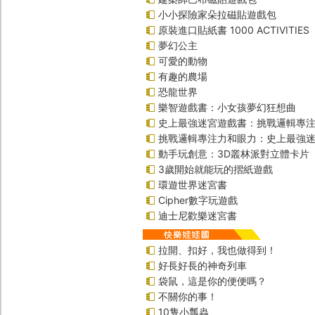
小小探險家朵拉磁貼遊戲包
原裝進口貼紙書 1000 ACTIVITIES
夢幻公主
可愛的動物
有趣的農場
恐龍世界
樂智遊戲書：小女孩夢幻狂想曲
史上最強迷宮遊戲書：挑戰邏輯專
挑戰邏輯專注力和眼力：史上最強迷
動手玩創意：3D叢林派對立體卡片
3歲開始就能玩的摺紙遊戲
環遊世界迷宮書
Cipher數字玩遊戲
迪士尼歡樂迷宮書
拉開、扣好，我也做得到！
好長好長的神奇列車
袋鼠，這是你的便便嗎？
不關你的事！
10隻小瓢蟲