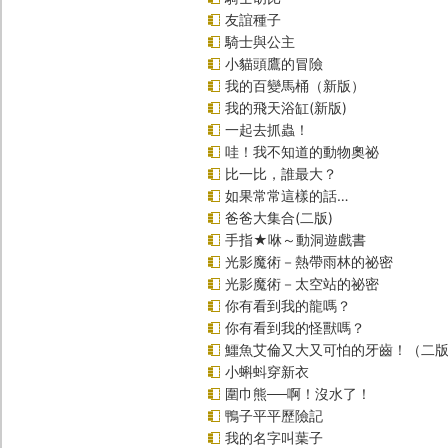
友誼種子
騎士與公主
小貓頭鷹的冒險
我的百變馬桶（新版）
我的飛天浴缸(新版)
一起去抓蟲！
哇！我不知道的動物奧祕
比一比，誰最大？
如果常常這樣的話…
爸爸大集合(二版)
手指★咻～動洞遊戲書
光影魔術－熱帶雨林的祕密
光影魔術－太空站的祕密
你有看到我的龍嗎？
你有看到我的怪獸嗎？
鱷魚艾倫又大又可怕的牙齒！（二
小蝌蚪穿新衣
圍巾熊──啊！沒水了！
鴨子平平歷險記
我的名字叫葉子