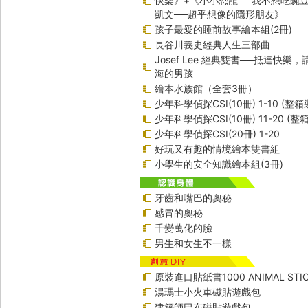
快樂》+《小小恐龍──我不想吃豌
凱文──超乎想像的隱形朋友》
孩子最愛的睡前故事繪本組(2冊)
長谷川義史經典人生三部曲
Josef Lee 經典雙書──抵達快樂
海的男孩
繪本水族館（全套3冊）
少年科學偵探CSI(10冊) 1-10 (整箱
少年科學偵探CSI(10冊) 11-20 (整
少年科學偵探CSI(20冊) 1-20
好玩又有趣的情境繪本雙書組
小學生的安全知識繪本組(3冊)
牙齒和嘴巴的奧秘
感冒的奧秘
千變萬化的臉
男生和女生不一樣
原裝進口貼紙書1000 ANIMAL STIC
湯瑪士小火車磁貼遊戲包
建築師巴布磁貼遊戲包