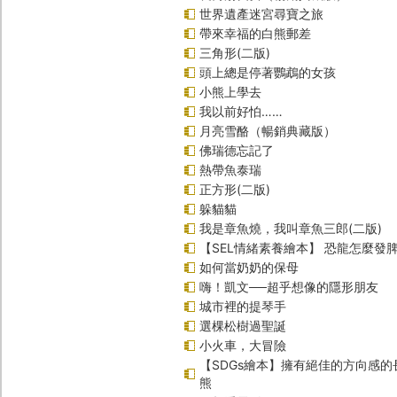
世界遺產迷宮尋寶之旅
帶來幸福的白熊郵差
三角形(二版)
頭上總是停著鸚鵡的女孩
小熊上學去
我以前好怕……
月亮雪酪（暢銷典藏版）
佛瑞德忘記了
熱帶魚泰瑞
正方形(二版)
躲貓貓
我是章魚燒，我叫章魚三郎(二版)
【SEL情緒素養繪本】 恐龍怎麼發脾
如何當奶奶的保母
嗨！凱文──超乎想像的隱形朋友
城市裡的提琴手
選棵松樹過聖誕
小火車，大冒險
【SDGs繪本】擁有絕佳的方向感
熊