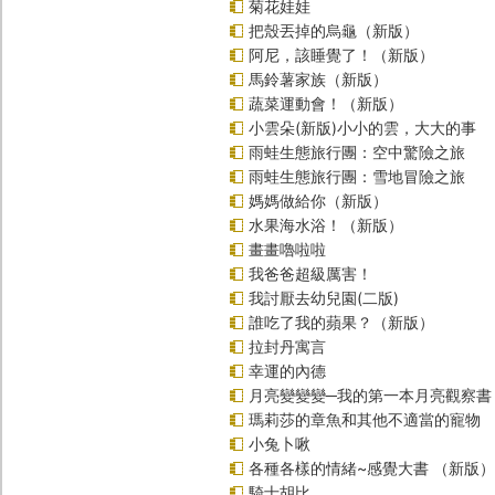
菊花娃娃
把殼丟掉的烏龜（新版）
阿尼，該睡覺了！（新版）
馬鈴薯家族（新版）
蔬菜運動會！（新版）
小雲朵(新版)小小的雲，大大的事
雨蛙生態旅行團：空中驚險之旅
雨蛙生態旅行團：雪地冒險之旅
媽媽做給你（新版）
水果海水浴！（新版）
畫畫嚕啦啦
我爸爸超級厲害！
我討厭去幼兒園(二版)
誰吃了我的蘋果？（新版）
拉封丹寓言
幸運的內德
月亮變變變─我的第一本月亮觀察書
瑪莉莎的章魚和其他不適當的寵物
小兔卜啾
各種各樣的情緒~感覺大書 （新版）
騎士胡比