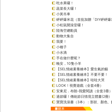
吃水果囉！
蔬菜長大囉！
小黃吊車
砰砰爆米花（首批加贈「DIY砰砰
小松鼠開澡堂囉！
陸海空總動員
動物大集合
我要！
小種子
小水滴
手在做什麼呢？
晚安，10隻小羊
【SEL情緒素養繪本】愛生氣的貓
【SEL情緒素養繪本】不要不要！
【SEL情緒素養繪本】哇哇大哭
LOOK！視覺遊戲（全套4冊）
安東尼．布朗-我愛閱讀（全套3冊
過節囉！傳統節日情境立體書(2冊)
寶寶洗澡書（3本）：形狀、顏色、