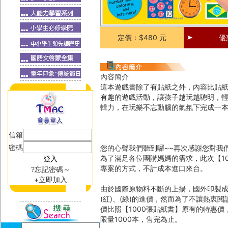
定價：$480 元
優
內容簡介
這本遊戲書除了有貼紙之外，內容比貼紙
有趣的遊戲活動，讓孩子越玩越聰明，輕
輯力，在玩樂不忘動腦的氣氛下完成一本
信箱
密碼
您的心聲我們聽到囉~~再次感謝您對我
為了滿足各位團購媽媽的需求，此次【1000
專案的方式，不計成本進口來台。
?忘記密碼～
+立即加入
由於國際原物料不斷的上揚，國外印製成
(紅)、(綠)的進價，然而為了不讓熱
價比照【1000張貼紙書】原有的特惠
限量1000本，售完為止。