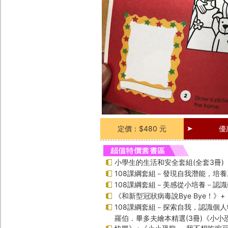
定價：$480 元
優
小學生的生活和安全套組(全套3冊)
108課綱套組－發現自我潛能，培
108課綱套組－美感從小培養－認
《和新型冠狀病毒說Bye Bye！》
108課綱套組－探索自我，認識個人
羅伯．畢多夫繪本精選(3冊)《小小