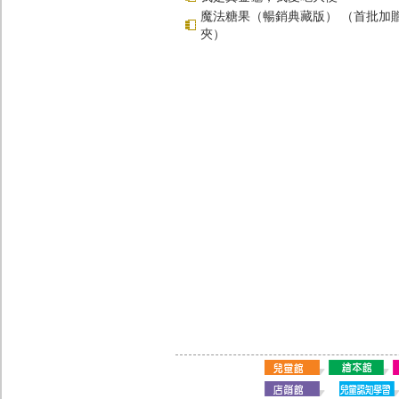
魔法糖果（暢銷典藏版） （首批加
夾）