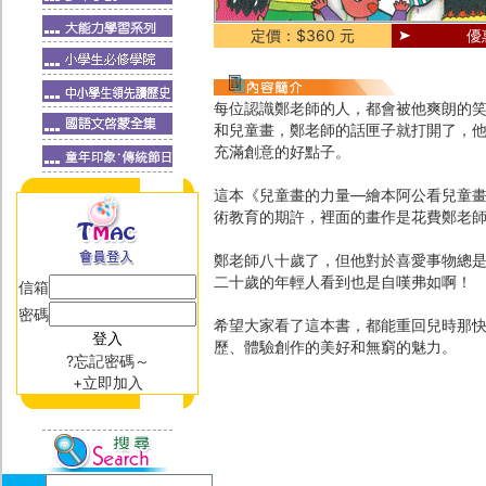
定價：$360 元
優
每位認識鄭老師的人，都會被他爽朗的
和兒童畫，鄭老師的話匣子就打開了，
充滿創意的好點子。
這本《兒童畫的力量―繪本阿公看兒童
術教育的期許，裡面的畫作是花費鄭老
鄭老師八十歲了，但他對於喜愛事物總
二十歲的年輕人看到也是自嘆弗如啊！
信箱
密碼
希望大家看了這本書，都能重回兒時那
歷、體驗創作的美好和無窮的魅力。
?忘記密碼～
+立即加入