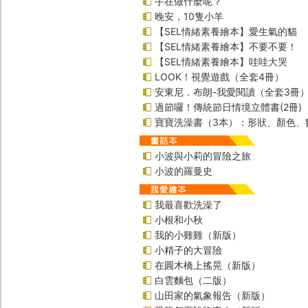
手在做什麼呢？
晚安，10隻小羊
【SEL情緒素養繪本】愛生氣的貓
【SEL情緒素養繪本】不要不要！
【SEL情緒素養繪本】哇哇大哭
LOOK！視覺遊戲（全套4冊）
安東尼．布朗-我愛閱讀（全套3冊
過節囉！傳統節日情境立體書(2冊)
寶寶洗澡書（3本）：形狀、顏色、
小波與小莉的冒險之旅
小波的羅曼史
我最喜歡洗澡了
小根和小秋
我的小雞雞（新版）
小精子的大冒險
在圓木橋上搖晃（新版）
白雲麵包（二版）
山田家的氣象報告（新版）