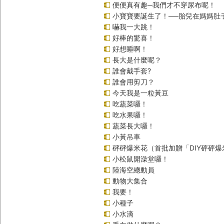
便便真有趣─我們才不穿尿布呢！
小寶寶要誕生了！──胎兒在媽媽肚
嚇我一大跳！
好棒的驚喜！
好想睡啊！
長大是什麼呢？
誰會戴手套?
誰會用剪刀？
今天我是一粒黃豆
吃蔬菜囉！
吃水果囉！
蔬菜長大囉！
小黃吊車
砰砰爆米花（首批加贈「DIY砰砰
小松鼠開澡堂囉！
陸海空總動員
動物大集合
我要！
小種子
小水滴