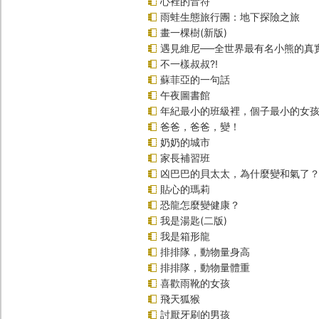
心裡的音符
雨蛙生態旅行團：地下探險之旅
畫一棵樹(新版)
遇見維尼──全世界最有名小熊的真
不一樣叔叔?!
蘇菲亞的一句話
午夜圖書館
年紀最小的班級裡，個子最小的女孩(
爸爸，爸爸，變！
奶奶的城市
家長補習班
凶巴巴的貝太太，為什麼變和氣了
貼心的瑪莉
恐龍怎麼變健康？
我是湯匙(二版)
我是箱形龍
排排隊，動物量身高
排排隊，動物量體重
喜歡雨靴的女孩
飛天狐猴
討厭牙刷的男孩