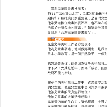
（資深兒童圖畫書推廣者）
1932年出生於台北市，台北師範藝術
編輯和引薦推廣的多重角色，是台灣兒
他常受邀擔任繪畫比賽評審，也不時在
活躍於台灣各地的演講，引領讀者欣賞
界封為「台灣兒童圖畫書教父」。
兒童文學美術工作者◎曹俊彥
他為兒童畫著迷，他叫做鄭明進，是我
日本小學教育，是一個狂熱份子，一個
我無法告訴你，他是因為從事美術教育
休下來！尤其是近年，因為「成公」的
欲罷不能的衝動。
在多年的美術教育工作中，透過教學活
的兒童畫。他在兒童畫中發現許多有趣
他被兒童畫的天真無邪迷住！
他被兒童畫的大膽活潑感動！
兒童畫內蘊的生命力，讓他雀躍，手舞
兒童畫內容的多樣性，讓他興奮，口沫