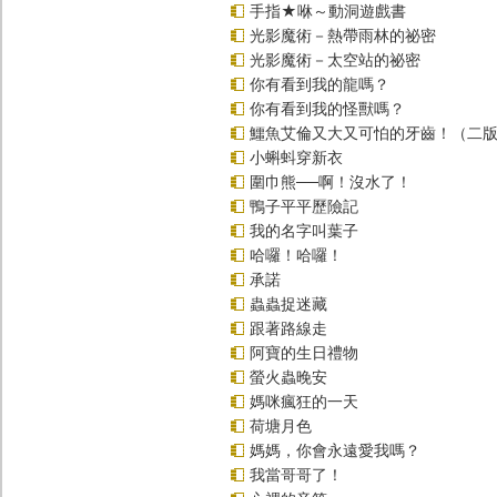
手指★咻～動洞遊戲書
光影魔術－熱帶雨林的祕密
光影魔術－太空站的祕密
你有看到我的龍嗎？
你有看到我的怪獸嗎？
鱷魚艾倫又大又可怕的牙齒！（二
小蝌蚪穿新衣
圍巾熊──啊！沒水了！
鴨子平平歷險記
我的名字叫葉子
哈囉！哈囉！
承諾
蟲蟲捉迷藏
跟著路線走
阿寶的生日禮物
螢火蟲晚安
媽咪瘋狂的一天
荷塘月色
媽媽，你會永遠愛我嗎？
我當哥哥了！