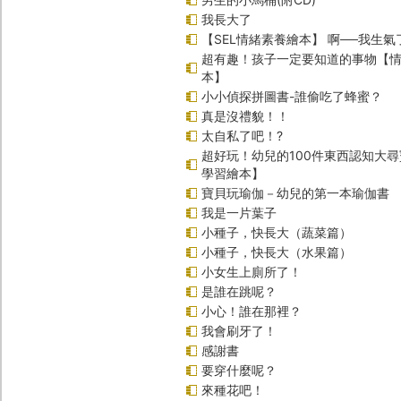
我長大了
【SEL情緒素養繪本】 啊──我生氣
超有趣！孩子一定要知道的事物【
本】
小小偵探拼圖書-誰偷吃了蜂蜜？
真是沒禮貌！！
太自私了吧！?
超好玩！幼兒的100件東西認知大
學習繪本】
寶貝玩瑜伽－幼兒的第一本瑜伽書
我是一片葉子
小種子，快長大（蔬菜篇）
小種子，快長大（水果篇）
小女生上廁所了！
是誰在跳呢？
小心！誰在那裡？
我會刷牙了！
感謝書
要穿什麼呢？
來種花吧！