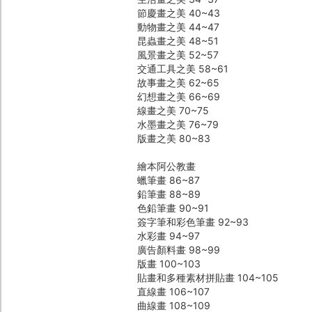
節慶畫之美 40~43
動物畫之美 44~47
昆蟲畫之美 48~51
風景畫之美 52~57
交通工具之美 58~61
故事畫之美 62~65
幻想畫之美 66~69
線畫之美 70~75
水墨畫之美 76~79
版畫之美 80~83
繪本阿公教畫
蠟筆畫 86~87
鉛筆畫 88~89
色鉛筆畫 90~91
簽字筆和彩色筆畫 92~93
水彩畫 94~97
廣告顏料畫 98~99
版畫 100~103
貼畫和多種素材拼貼畫 104~105
直線畫 106~107
曲線畫 108~109