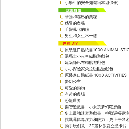
小學生的安全知識繪本組(3冊)
牙齒和嘴巴的奧秘
感冒的奧秘
千變萬化的臉
男生和女生不一樣
原裝進口貼紙書1000 ANIMAL STIC
湯瑪士小火車磁貼遊戲包
建築師巴布磁貼遊戲包
小小探險家朵拉磁貼遊戲包
原裝進口貼紙書 1000 ACTIVITIES
夢幻公主
可愛的動物
有趣的農場
恐龍世界
樂智遊戲書：小女孩夢幻狂想曲
史上最強迷宮遊戲書：挑戰邏輯專
挑戰邏輯專注力和眼力：史上最強迷
動手玩創意：3D叢林派對立體卡片