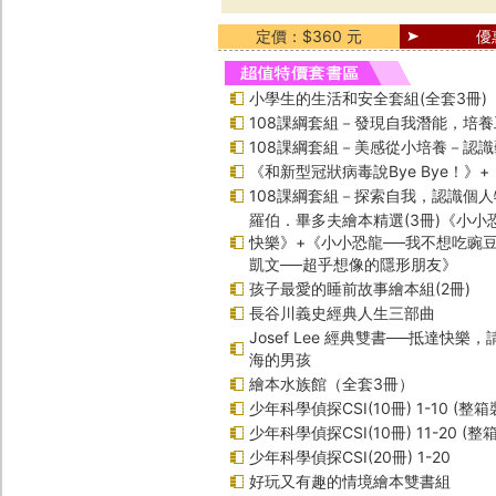
定價：$360 元
優
小學生的生活和安全套組(全套3冊)
108課綱套組－發現自我潛能，培
108課綱套組－美感從小培養－認
《和新型冠狀病毒說Bye Bye！》
108課綱套組－探索自我，認識個人
羅伯．畢多夫繪本精選(3冊)《小小
快樂》+《小小恐龍──我不想吃豌
凱文──超乎想像的隱形朋友》
孩子最愛的睡前故事繪本組(2冊)
長谷川義史經典人生三部曲
Josef Lee 經典雙書──抵達快樂
海的男孩
繪本水族館（全套3冊）
少年科學偵探CSI(10冊) 1-10 (整箱
少年科學偵探CSI(10冊) 11-20 (整
少年科學偵探CSI(20冊) 1-20
好玩又有趣的情境繪本雙書組