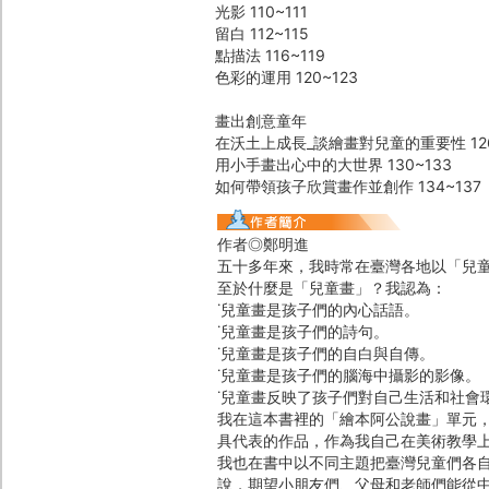
光影 110~111
留白 112~115
點描法 116~119
色彩的運用 120~123
畫出創意童年
在沃土上成長_談繪畫對兒童的重要性 126
用小手畫出心中的大世界 130~133
如何帶領孩子欣賞畫作並創作 134~137
作者◎鄭明進
五十多年來，我時常在臺灣各地以「兒
至於什麼是「兒童畫」？我認為：
˙兒童畫是孩子們的內心話語。
˙兒童畫是孩子們的詩句。
˙兒童畫是孩子們的自白與自傳。
˙兒童畫是孩子們的腦海中攝影的影像。
˙兒童畫反映了孩子們對自己生活和社會
我在這本書裡的「繪本阿公說畫」單元
具代表的作品，作為我自己在美術教學
我也在書中以不同主題把臺灣兒童們各
說，期望小朋友們、父母和老師們能從