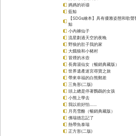
媽媽的祈禱
藍鯨
【SDGs繪本】具有優雅姿態和歌
鯨
小內褲仙子
流星劃過天空的夜晚
野狼的肚子我的家
大餓狼和小豬村
冒煙的水壺
長壽湯仙女（暢銷典藏版）
世界遺產迷宮尋寶之旅
帶來幸福的白熊郵差
三角形(二版)
頭上總是停著鸚鵡的女孩
小熊上學去
我以前好怕……
月亮雪酪（暢銷典藏版）
佛瑞德忘記了
熱帶魚泰瑞
正方形(二版)