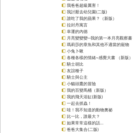
我爸爸超級厲害！
我討厭去幼兒園(二版)
誰吃了我的蘋果？（新版）
拉封丹寓言
幸運的內德
月亮變變變─我的第一本月亮觀察書
瑪莉莎的章魚和其他不適當的寵物
小兔卜啾
各種各樣的情緒~感覺大書 （新版）
騎士胡比
友誼種子
騎士與公主
小貓頭鷹的冒險
我的百變馬桶（新版）
我的飛天浴缸(新版)
一起去抓蟲！
哇！我不知道的動物奧祕
比一比，誰最大？
如果常常這樣的話…
爸爸大集合(二版)