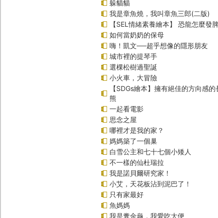
躲貓貓
我是章魚燒，我叫章魚三郎(二版)
【SEL情緒素養繪本】 恐龍怎麼發脾
如何當奶奶的保母
嗨！凱文──超乎想像的隱形朋友
城市裡的提琴手
選棵松樹過聖誕
小火車，大冒險
【SDGs繪本】擁有絕佳的方向感
熊
一起看電影
思念之屋
哪裡才是我的家？
媽媽築了一個巢
白雪公主和七十七個小矮人
不一樣的仙杜瑞拉
我是諾貝爾研究家！
小艾，天花板沾到泥巴了！
只有家最好
魚媽媽
我是糞金龜，我愛吃大便