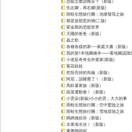
恐龍怎麼說晚安？（新版）
先左腳，再右腳(新版)
雨蛙生態旅行團：池塘發現之旅
都是放屁惹的禍(二版)
霍金斯的恐龍世界
天國的爸爸（新版）
蟲之歌
各種各樣的家──家庭大書（新版）
我的第1本地圖繪本――看地圖認識
小老鼠奇奇去外婆家(新版)
菊花娃娃
把殼丟掉的烏龜（新版）
阿尼，該睡覺了！（新版）
馬鈴薯家族（新版）
蔬菜運動會！（新版）
小雲朵(新版)小小的雲，大大的事
雨蛙生態旅行團：空中驚險之旅
雨蛙生態旅行團：雪地冒險之旅
媽媽做給你（新版）
水果海水浴！（新版）
畫畫嚕啦啦