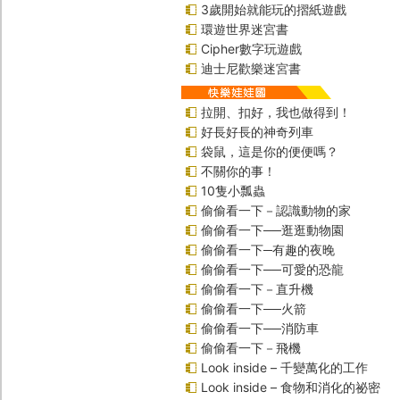
3歲開始就能玩的摺紙遊戲
環遊世界迷宮書
Cipher數字玩遊戲
迪士尼歡樂迷宮書
拉開、扣好，我也做得到！
好長好長的神奇列車
袋鼠，這是你的便便嗎？
不關你的事！
10隻小瓢蟲
偷偷看一下－認識動物的家
偷偷看一下──逛逛動物園
偷偷看一下─有趣的夜晚
偷偷看一下──可愛的恐龍
偷偷看一下－直升機
偷偷看一下──火箭
偷偷看一下──消防車
偷偷看一下－飛機
Look inside – 千變萬化的工作
Look inside – 食物和消化的祕密