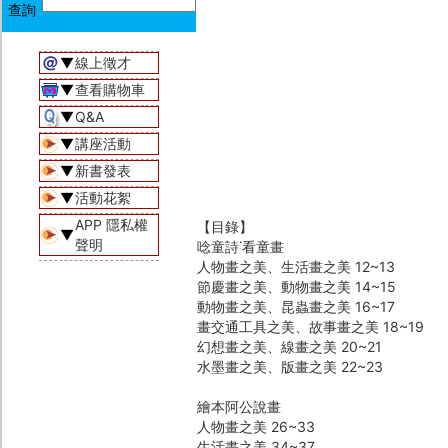
▼
線上徵才
▼
查看購物車
▼
Q&A
▼
講座活動
▼
新書發表
▼
活動花絮
APP 隱私權
【目錄】
▼
聲明
唸童詩˙看童畫
人物畫之美、生活畫之美 12~13
節慶畫之美、動物畫之美 14~15
動物畫之美、昆蟲畫之美 16~17
畫交通工具之美、故事畫之美 18~19
幻想畫之美、線畫之美 20~21
水墨畫之美、版畫之美 22~23
繪本阿公說畫
人物畫之美 26~33
生活畫之美 34~37