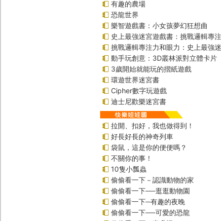
有趣的農場
恐龍世界
樂智遊戲書：小女孩夢幻狂想曲
史上最強迷宮遊戲書：挑戰邏輯專
挑戰邏輯專注力和眼力：史上最強迷
動手玩創意：3D叢林派對立體卡片
3歲開始就能玩的摺紙遊戲
環遊世界迷宮書
Cipher數字玩遊戲
迪士尼歡樂迷宮書
拉開、扣好，我也做得到！
好長好長的神奇列車
袋鼠，這是你的便便嗎？
不關你的事！
10隻小瓢蟲
偷偷看一下－認識動物的家
偷偷看一下──逛逛動物園
偷偷看一下─有趣的夜晚
偷偷看一下──可愛的恐龍