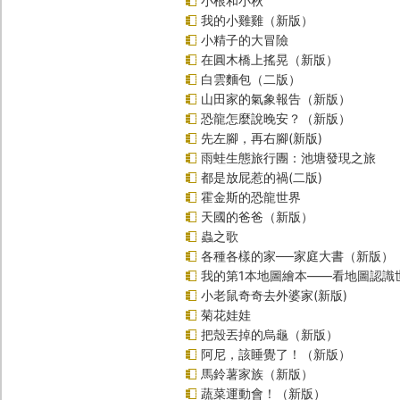
小根和小秋
我的小雞雞（新版）
小精子的大冒險
在圓木橋上搖晃（新版）
白雲麵包（二版）
山田家的氣象報告（新版）
恐龍怎麼說晚安？（新版）
先左腳，再右腳(新版)
雨蛙生態旅行團：池塘發現之旅
都是放屁惹的禍(二版)
霍金斯的恐龍世界
天國的爸爸（新版）
蟲之歌
各種各樣的家──家庭大書（新版）
我的第1本地圖繪本――看地圖認識
小老鼠奇奇去外婆家(新版)
菊花娃娃
把殼丟掉的烏龜（新版）
阿尼，該睡覺了！（新版）
馬鈴薯家族（新版）
蔬菜運動會！（新版）