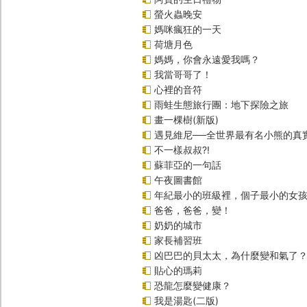
螢火蟲晚安
媽咪瘋狂的一天
荷塘月色
媽媽，你會永遠愛我嗎？
我當哥哥了！
心裡的音符
雨蛙生態旅行團：地下探險之旅
畫一棵樹(新版)
遇見維尼──全世界最有名小熊的真
不一樣叔叔?!
蘇菲亞的一句話
午夜圖書館
年紀最小的班級裡，個子最小的女孩(
爸爸，爸爸，變！
奶奶的城市
家長補習班
凶巴巴的貝太太，為什麼變和氣了
貼心的瑪莉
恐龍怎麼變健康？
我是湯匙(二版)