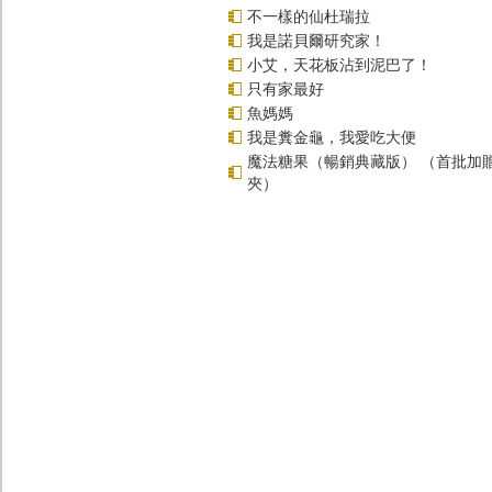
不一樣的仙杜瑞拉
我是諾貝爾研究家！
小艾，天花板沾到泥巴了！
只有家最好
魚媽媽
我是糞金龜，我愛吃大便
魔法糖果（暢銷典藏版） （首批加
夾）