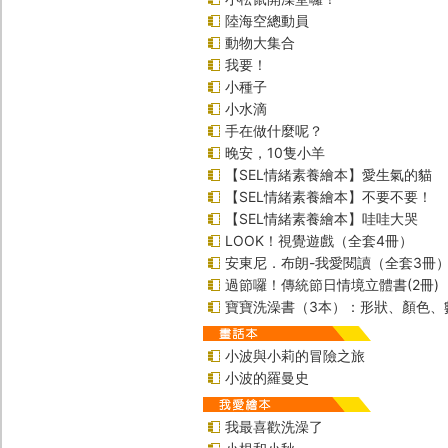
陸海空總動員
動物大集合
我要！
小種子
小水滴
手在做什麼呢？
晚安，10隻小羊
【SEL情緒素養繪本】愛生氣的貓
【SEL情緒素養繪本】不要不要！
【SEL情緒素養繪本】哇哇大哭
LOOK！視覺遊戲（全套4冊）
安東尼．布朗-我愛閱讀（全套3冊
過節囉！傳統節日情境立體書(2冊)
寶寶洗澡書（3本）：形狀、顏色、
小波與小莉的冒險之旅
小波的羅曼史
我最喜歡洗澡了