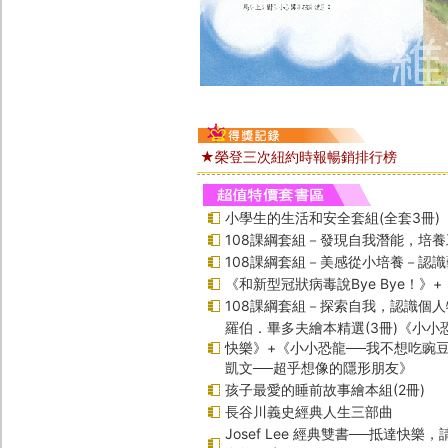
★榮登三次紐約時報暢銷排行榜
小學生的生活和安全套組(全套3冊)
108課綱套組－發現自我潛能，培
108課綱套組－美感從小培養－認
《和新型冠狀病毒說Bye Bye！》
108課綱套組－探索自我，認識個人
羅伯．畢多夫繪本精選(3冊)《小小
快樂》+《小小恐龍──我不想吃豌
凱文──超乎想像的隱形朋友》
孩子最愛的睡前故事繪本組(2冊)
長谷川義史經典人生三部曲
Josef Lee 經典雙書──抵達快樂