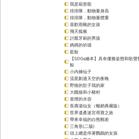
我是箱形龍
排排隊，動物量身高
排排隊，動物量體重
喜歡雨靴的女孩
飛天狐猴
討厭牙刷的男孩
媽媽的祈禱
藍鯨
【SDGs繪本】具有優雅姿態和歌
鯨
小內褲仙子
流星劃過天空的夜晚
野狼的肚子我的家
大餓狼和小豬村
冒煙的水壺
長壽湯仙女（暢銷典藏版）
世界遺產迷宮尋寶之旅
帶來幸福的白熊郵差
三角形(二版)
頭上總是停著鸚鵡的女孩