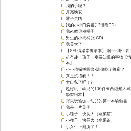
我的手呢？
月亮晚安
鞋子走路
我的小小口袋書(12冊附CD)
我來教你種橘子
男生的小馬桶(附CD)
我長大了
【SEL情緒素養繪本】 啊──我生氣
超有趣！孩子一定要知道的事物【
本】
小小偵探拼圖書-誰偷吃了蜂蜜？
真是沒禮貌！！
太自私了吧！?
超好玩！幼兒的100件東西認知大
學習繪本】
寶貝玩瑜伽－幼兒的第一本瑜伽書
我是一片葉子
小種子，快長大（蔬菜篇）
小種子，快長大（水果篇）
小女生上廁所了！