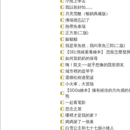
小熊上學去
我以前好怕……
月亮雪酪（暢銷典藏版）
佛瑞德忘記了
熱帶魚泰瑞
正方形(二版)
躲貓貓
我是章魚燒，我叫章魚三郎(二版)
【SEL情緒素養繪本】 恐龍怎麼發脾
如何當奶奶的保母
嗨！凱文──超乎想像的隱形朋友
城市裡的提琴手
選棵松樹過聖誕
小火車，大冒險
【SDGs繪本】擁有絕佳的方向感
熊
一起看電影
思念之屋
哪裡才是我的家？
媽媽築了一個巢
白雪公主和七十七個小矮人