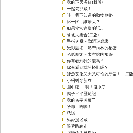
我的飛天浴缸(新版)
一起去抓蟲！
哇！我不知道的動物奧祕
比一比，誰最大？
如果常常這樣的話…
爸爸大集合(二版)
手指★咻～動洞遊戲書
光影魔術－熱帶雨林的祕密
光影魔術－太空站的祕密
你有看到我的龍嗎？
你有看到我的怪獸嗎？
鱷魚艾倫又大又可怕的牙齒！（二
小蝌蚪穿新衣
圍巾熊──啊！沒水了！
鴨子平平歷險記
我的名字叫葉子
哈囉！哈囉！
承諾
蟲蟲捉迷藏
跟著路線走
阿寶的生日禮物