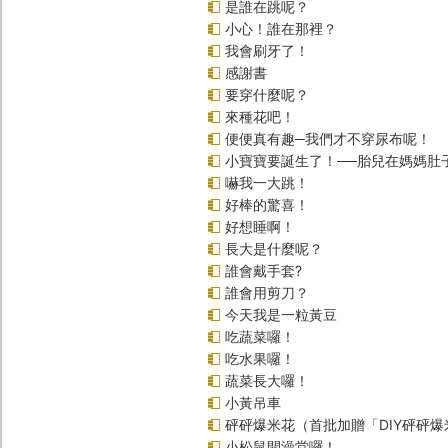
是誰在跳呢？
小心！誰在那裡？
我會刷牙了！
感謝書
要穿什麼呢？
來種花吧！
便便真有趣─我們才不穿尿布呢！
小寶寶要誕生了！──胎兒在媽媽肚
嚇我一大跳！
好棒的驚喜！
好想睡啊！
長大是什麼呢？
誰會戴手套?
誰會用剪刀？
今天我是一粒黃豆
吃蔬菜囉！
吃水果囉！
蔬菜長大囉！
小黃吊車
砰砰爆米花（首批加贈「DIY砰砰
小松鼠開澡堂囉！