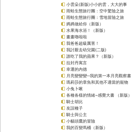
小雲朵(新版)小小的雲，大大的事
雨蛙生態旅行團：空中驚險之旅
雨蛙生態旅行團：雪地冒險之旅
媽媽做給你（新版）
水果海水浴！（新版）
畫畫嚕啦啦
我爸爸超級厲害！
我討厭去幼兒園(二版)
誰吃了我的蘋果？（新版）
拉封丹寓言
幸運的內德
月亮變變變─我的第一本月亮觀察書
瑪莉莎的章魚和其他不適當的寵物
小兔卜啾
各種各樣的情緒~感覺大書 （新版）
騎士胡比
友誼種子
騎士與公主
小貓頭鷹的冒險
我的百變馬桶（新版）