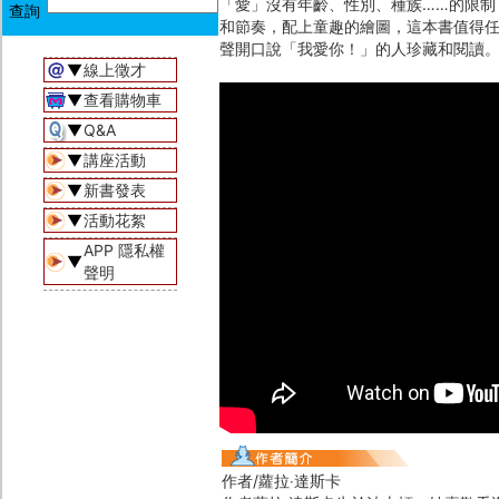
「愛」沒有年齡、性別、種族……的限制
和節奏，配上童趣的繪圖，這本書值得任
聲開口說「我愛你！」的人珍藏和閱讀
▼
線上徵才
▼
查看購物車
▼
Q&A
▼
講座活動
▼
新書發表
▼
活動花絮
APP 隱私權
▼
聲明
作者/蘿拉‧達斯卡