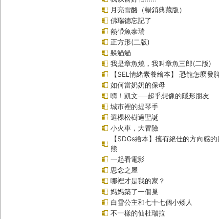
月亮雪酪（暢銷典藏版）
佛瑞德忘記了
熱帶魚泰瑞
正方形(二版)
躲貓貓
我是章魚燒，我叫章魚三郎(二版)
【SEL情緒素養繪本】 恐龍怎麼發脾
如何當奶奶的保母
嗨！凱文──超乎想像的隱形朋友
城市裡的提琴手
選棵松樹過聖誕
小火車，大冒險
【SDGs繪本】擁有絕佳的方向感
熊
一起看電影
思念之屋
哪裡才是我的家？
媽媽築了一個巢
白雪公主和七十七個小矮人
不一樣的仙杜瑞拉