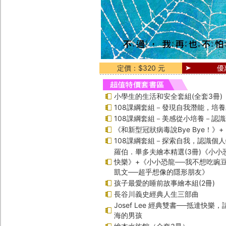
定價：$320 元
優
小學生的生活和安全套組(全套3冊)
108課綱套組－發現自我潛能，培
108課綱套組－美感從小培養－認
《和新型冠狀病毒說Bye Bye！》
108課綱套組－探索自我，認識個
羅伯．畢多夫繪本精選(3冊)《小小
快樂》+《小小恐龍──我不想吃豌
凱文──超乎想像的隱形朋友》
孩子最愛的睡前故事繪本組(2冊)
長谷川義史經典人生三部曲
Josef Lee 經典雙書──抵達快樂
海的男孩