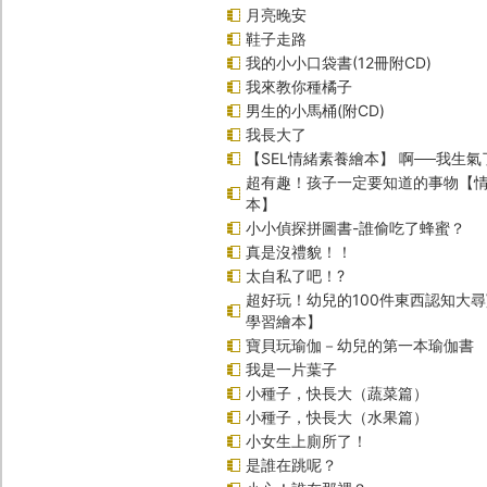
月亮晚安
鞋子走路
我的小小口袋書(12冊附CD)
我來教你種橘子
男生的小馬桶(附CD)
我長大了
【SEL情緒素養繪本】 啊──我生氣
超有趣！孩子一定要知道的事物【
本】
小小偵探拼圖書-誰偷吃了蜂蜜？
真是沒禮貌！！
太自私了吧！?
超好玩！幼兒的100件東西認知大
學習繪本】
寶貝玩瑜伽－幼兒的第一本瑜伽書
我是一片葉子
小種子，快長大（蔬菜篇）
小種子，快長大（水果篇）
小女生上廁所了！
是誰在跳呢？