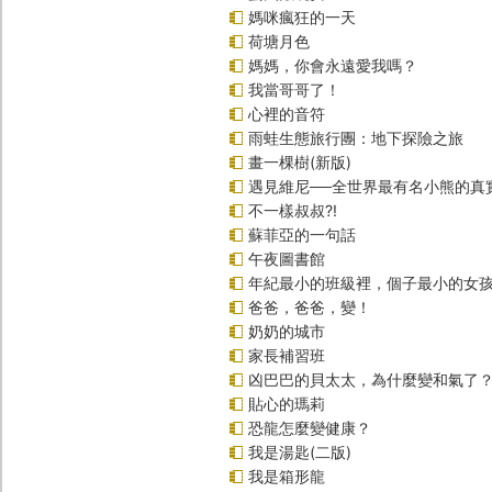
媽咪瘋狂的一天
荷塘月色
媽媽，你會永遠愛我嗎？
我當哥哥了！
心裡的音符
雨蛙生態旅行團：地下探險之旅
畫一棵樹(新版)
遇見維尼──全世界最有名小熊的真
不一樣叔叔?!
蘇菲亞的一句話
午夜圖書館
年紀最小的班級裡，個子最小的女孩
爸爸，爸爸，變！
奶奶的城市
家長補習班
凶巴巴的貝太太，為什麼變和氣了
貼心的瑪莉
恐龍怎麼變健康？
我是湯匙(二版)
我是箱形龍