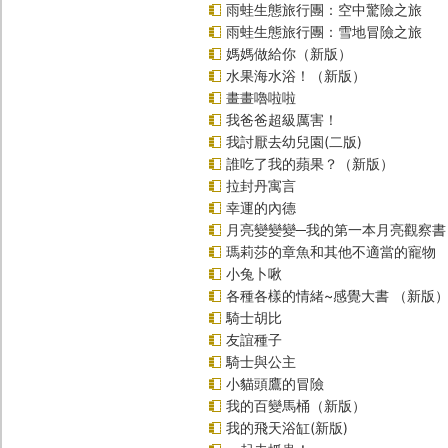
雨蛙生態旅行團：空中驚險之旅
雨蛙生態旅行團：雪地冒險之旅
媽媽做給你（新版）
水果海水浴！（新版）
畫畫嚕啦啦
我爸爸超級厲害！
我討厭去幼兒園(二版)
誰吃了我的蘋果？（新版）
拉封丹寓言
幸運的內德
月亮變變變─我的第一本月亮觀察書
瑪莉莎的章魚和其他不適當的寵物
小兔卜啾
各種各樣的情緒~感覺大書 （新版
騎士胡比
友誼種子
騎士與公主
小貓頭鷹的冒險
我的百變馬桶（新版）
我的飛天浴缸(新版)