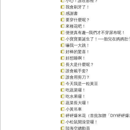
小心！誰在那裡？
我會刷牙了！
感謝書
要穿什麼呢？
來種花吧！
便便真有趣─我們才不穿尿布呢！
小寶寶要誕生了！──胎兒在媽媽肚
嚇我一大跳！
好棒的驚喜！
好想睡啊！
長大是什麼呢？
誰會戴手套?
誰會用剪刀？
今天我是一粒黃豆
吃蔬菜囉！
吃水果囉！
蔬菜長大囉！
小黃吊車
砰砰爆米花（首批加贈「DIY砰砰
小松鼠開澡堂囉！
陸海空總動員