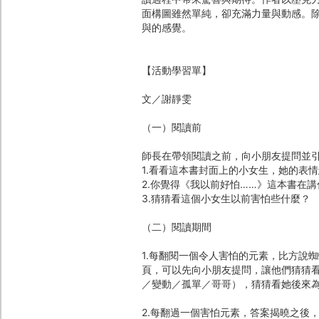
面構圖雖然單純，卻充滿力量與動感。
與的感覺。
【活動學習單】
文／謝靜雯
（一）閱讀前
師長在帶領閱讀之前，向小朋友提問並
1.看看這本書封面上的小女生，她的表
2.你覺得《我以前好怕……》這本書在講
3.猜猜看這個小女生以前害怕些什麼？
（二）閱讀期間
1.每翻閱一個令人害怕的元素，比方說
頁，可以先向小朋友提問，讓他們猜猜
／變動／孤單／哥哥），猜猜看她後來
2.每翻過一個害怕元素，答案揭曉之後