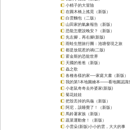
小精子的大冒險
在圓木橋上搖晃（新版）
白雲麵包（二版）
山田家的氣象報告（新版）
恐龍怎麼說晚安？（新版）
先左腳，再右腳(新版)
雨蛙生態旅行團：池塘發現之旅
都是放屁惹的禍(二版)
霍金斯的恐龍世界
天國的爸爸（新版）
蟲之歌
各種各樣的家──家庭大書（新版）
我的第1本地圖繪本――看地圖認識
小老鼠奇奇去外婆家(新版)
菊花娃娃
把殼丟掉的烏龜（新版）
阿尼，該睡覺了！（新版）
馬鈴薯家族（新版）
蔬菜運動會！（新版）
小雲朵(新版)小小的雲，大大的事