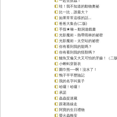
一起去抓蟲！
哇！我不知道的動物奧祕
比一比，誰最大？
如果常常這樣的話…
爸爸大集合(二版)
手指★咻～動洞遊戲書
光影魔術－熱帶雨林的祕密
光影魔術－太空站的祕密
你有看到我的龍嗎？
你有看到我的怪獸嗎？
鱷魚艾倫又大又可怕的牙齒！（二
小蝌蚪穿新衣
圍巾熊──啊！沒水了！
鴨子平平歷險記
我的名字叫葉子
哈囉！哈囉！
承諾
蟲蟲捉迷藏
跟著路線走
阿寶的生日禮物
螢火蟲晚安