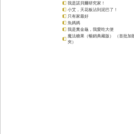
我是諾貝爾研究家！
小艾，天花板沾到泥巴了！
只有家最好
魚媽媽
我是糞金龜，我愛吃大便
魔法糖果（暢銷典藏版） （首批加
夾）