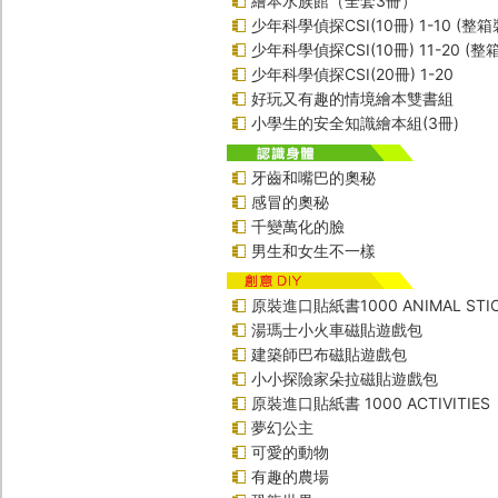
繪本水族館（全套3冊）
少年科學偵探CSI(10冊) 1-10 (整箱
少年科學偵探CSI(10冊) 11-20 (整
少年科學偵探CSI(20冊) 1-20
好玩又有趣的情境繪本雙書組
小學生的安全知識繪本組(3冊)
牙齒和嘴巴的奧秘
感冒的奧秘
千變萬化的臉
男生和女生不一樣
原裝進口貼紙書1000 ANIMAL STIC
湯瑪士小火車磁貼遊戲包
建築師巴布磁貼遊戲包
小小探險家朵拉磁貼遊戲包
原裝進口貼紙書 1000 ACTIVITIES
夢幻公主
可愛的動物
有趣的農場