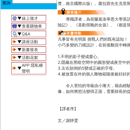
獎，維京國際出版）。蘿拉跟先生克里
▼
線上徵才
專職譯者，為荷蘭葛洛寧恩大學英語語
險記》、《喜歡雨靴的女孩》、《都是
▼
查看購物車
▼
Q&A
凡事皆有光明面 挑戰人們的既有認知！
▼
講座活動
小巧多變的刀模設計，在前後翻頁中轉
▼
新書發表
1.不明的影子變成愛心。
▼
活動花絮
2.隱藏在黑暗空間中的圓形變成夜空中
APP 隱私權
▼
3.左右顛倒的S變成正確的字母。
聲明
4.被放置在外的個人雜物箱隨後被好好
令人害怕的等級由小漸大，藉由經驗學
像，如何將想法變得正面，需要師長的
【譯者序】
文／謝靜雯