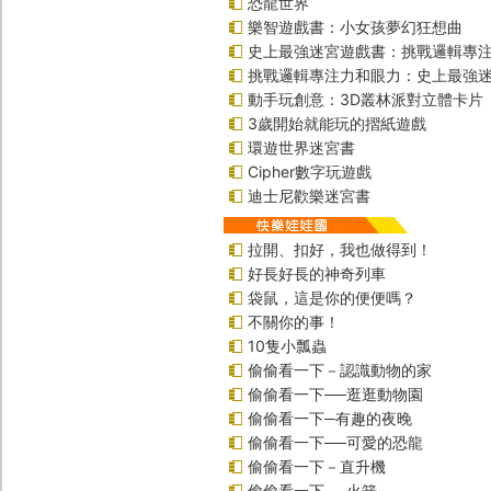
恐龍世界
樂智遊戲書：小女孩夢幻狂想曲
史上最強迷宮遊戲書：挑戰邏輯專
挑戰邏輯專注力和眼力：史上最強迷
動手玩創意：3D叢林派對立體卡片
3歲開始就能玩的摺紙遊戲
環遊世界迷宮書
Cipher數字玩遊戲
迪士尼歡樂迷宮書
拉開、扣好，我也做得到！
好長好長的神奇列車
袋鼠，這是你的便便嗎？
不關你的事！
10隻小瓢蟲
偷偷看一下－認識動物的家
偷偷看一下──逛逛動物園
偷偷看一下─有趣的夜晚
偷偷看一下──可愛的恐龍
偷偷看一下－直升機
偷偷看一下──火箭