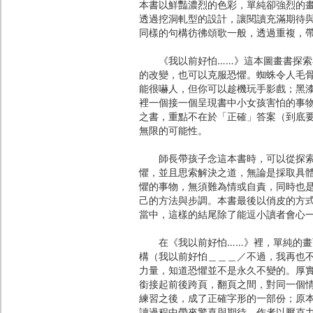
本書以鮮豔濃烈的色彩，單純卻強烈的
透過挖洞軋型的設計，讓閱讀充滿期待
同樣的句構彷彿頌歌一般，透過重複，
《我以前好怕……》這本圖畫書探索小
的改變，也可以克服恐懼。蜘蛛令人毛
能很嚇人，但你可以趁機玩手影戲；黑
裡一個接一個呈現書中小女孩害怕的事
之書，重點不在於「正確」答案（到底
無限的可能性。
師長帶孩子念這本書時，可以從探索書
懼，並且思索解決之道，無論是採取具
懼的事物，無須難為情或自責，同時也
己的方法與步調。本書最後以俏皮的方
當中，這樣的結尾除了能逗小讀者會心
在《我以前好怕……》裡，單純的畫面
構（我以前好怕＿＿＿／不過，我再也
力量，知道恐懼並不是永久不變的。厚
銜接起前後跨頁，翻頁之間，對同一個
練習之後，成了正確字形的一部份；原
讀過程中帶來驚喜與期待。作者以壓克