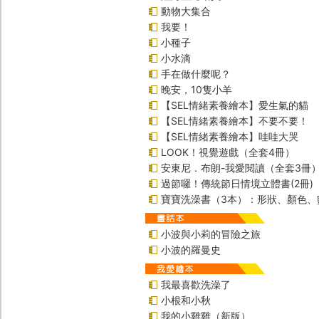
動物大集合
我要！
小種子
小水滴
手在做什麼呢？
晚安，10隻小羊
【SEL情緒素養繪本】愛生氣的貓
【SEL情緒素養繪本】不要不要！
【SEL情緒素養繪本】哇哇大哭
LOOK！視覺遊戲（全套4冊）
安東尼．布朗-我愛閱讀（全套3冊
過節囉！傳統節日情境立體書(2冊)
寶寶洗澡書（3本）：形狀、顏色、
小波與小莉的冒險之旅
小波的羅曼史
我最喜歡洗澡了
小根和小秋
我的小雞雞（新版）