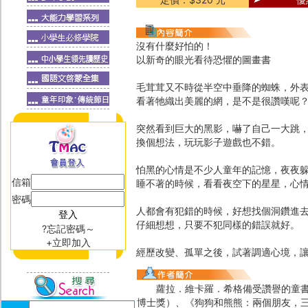
沒有什麼好怕的！
以新奇的眼光看待恐懼的圖畫書
毛茸茸又不時從半空中垂降的蜘蛛，外
看著牠織出美麗的網，是不是很讚嘆呢
突然看到巨大的黑影，嚇了自己一大跳
換個想法，玩玩影子遊戲也不錯。
怕黑的心情是不少人童年的記憶，夜夜
信箱
睡不著的時候，看看夜空下的星星，心
密碼
人都會有犯錯的時候，好想找個洞鑽進
仔細想想，只要不犯同樣的錯誤就好。
?忘記密碼～
+立即加入
經歷改變、孤單之後，試著調適心境，
蘿拉．維卡羅．希格備受讚譽的童書有《Fi
博士獎）、《狗狗和熊熊：兩個朋友，三