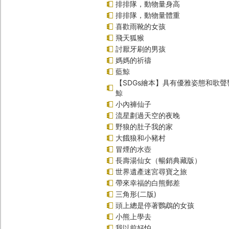
排排隊，動物量身高
排排隊，動物量體重
喜歡雨靴的女孩
飛天狐猴
討厭牙刷的男孩
媽媽的祈禱
藍鯨
【SDGs繪本】具有優雅姿態和歌
鯨
小內褲仙子
流星劃過天空的夜晚
野狼的肚子我的家
大餓狼和小豬村
冒煙的水壺
長壽湯仙女（暢銷典藏版）
世界遺產迷宮尋寶之旅
帶來幸福的白熊郵差
三角形(二版)
頭上總是停著鸚鵡的女孩
小熊上學去
我以前好怕……