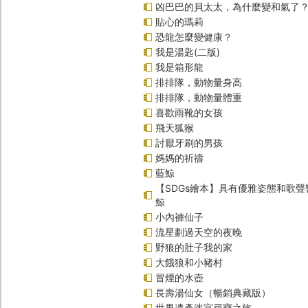
凶巴巴的貝太太，為什麼變和氣了
貼心的瑪莉
恐龍怎麼變健康？
我是湯匙(二版)
我是箱形龍
排排隊，動物量身高
排排隊，動物量體重
喜歡雨靴的女孩
飛天狐猴
討厭牙刷的男孩
媽媽的祈禱
藍鯨
【SDGs繪本】具有優雅姿態和歌
鯨
小內褲仙子
流星劃過天空的夜晚
野狼的肚子我的家
大餓狼和小豬村
冒煙的水壺
長壽湯仙女（暢銷典藏版）
世界遺產迷宮尋寶之旅