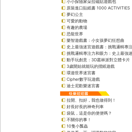
小小探險家朵拉磁貼遊戲包
原裝進口貼紙書 1000 ACTIVITIES
夢幻公主
可愛的動物
有趣的農場
恐龍世界
樂智遊戲書：小女孩夢幻狂想曲
史上最強迷宮遊戲書：挑戰邏輯專
挑戰邏輯專注力和眼力：史上最強迷
動手玩創意：3D叢林派對立體卡片
3歲開始就能玩的摺紙遊戲
環遊世界迷宮書
Cipher數字玩遊戲
迪士尼歡樂迷宮書
拉開、扣好，我也做得到！
好長好長的神奇列車
袋鼠，這是你的便便嗎？
不關你的事！
10隻小瓢蟲