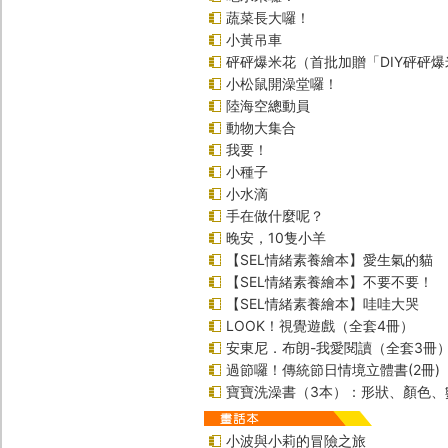
蔬菜長大囉！
小黃吊車
砰砰爆米花（首批加贈「DIY砰砰
小松鼠開澡堂囉！
陸海空總動員
動物大集合
我要！
小種子
小水滴
手在做什麼呢？
晚安，10隻小羊
【SEL情緒素養繪本】愛生氣的貓
【SEL情緒素養繪本】不要不要！
【SEL情緒素養繪本】哇哇大哭
LOOK！視覺遊戲（全套4冊）
安東尼．布朗-我愛閱讀（全套3冊
過節囉！傳統節日情境立體書(2冊)
寶寶洗澡書（3本）：形狀、顏色、
小波與小莉的冒險之旅