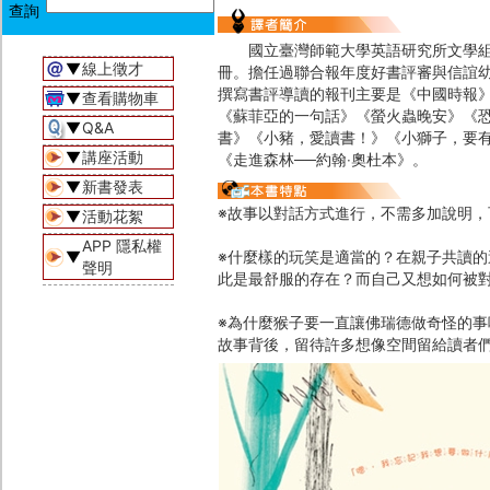
國立臺灣師範大學英語研究所文學組博
▼
線上徵才
冊。擔任過聯合報年度好書評審與信誼
撰寫書評導讀的報刊主要是《中國時報
▼
查看購物車
《蘇菲亞的一句話》《螢火蟲晚安》《恐
▼
Q&A
書》《小豬，愛讀書！》《小獅子，要
▼
講座活動
《走進森林──約翰‧奧杜本》。
▼
新書發表
※故事以對話方式進行，不需多加說明
▼
活動花絮
APP 隱私權
▼
※什麼樣的玩笑是適當的？在親子共讀
聲明
此是最舒服的存在？而自己又想如何被
※為什麼猴子要一直讓佛瑞德做奇怪的
故事背後，留待許多想像空間留給讀者