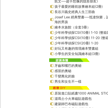
凱文──超乎想像的隱形朋友》
孩子最愛的睡前故事繪本組(2冊)
長谷川義史經典人生三部曲
Josef Lee 經典雙書──抵達快樂
海的男孩
繪本水族館（全套3冊）
少年科學偵探CSI(10冊) 1-10 (整箱
少年科學偵探CSI(10冊) 11-20 (整
少年科學偵探CSI(20冊) 1-20
好玩又有趣的情境繪本雙書組
小學生的安全知識繪本組(3冊)
牙齒和嘴巴的奧秘
感冒的奧秘
千變萬化的臉
男生和女生不一樣
原裝進口貼紙書1000 ANIMAL STIC
湯瑪士小火車磁貼遊戲包
建築師巴布磁貼遊戲包