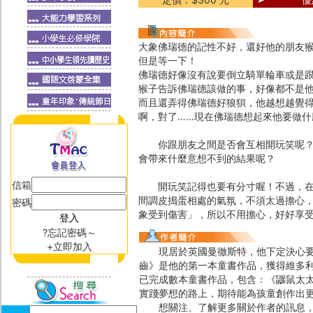
大象佛瑞德的記性不好，還好他的朋友猴
但是等一下！
佛瑞德好像沒有說要倒立騎單輪車或是
猴子告訴佛瑞德該做的事，好像都不是
而且還弄得佛瑞德好狼狽，他越想越覺得
啊，對了……現在佛瑞德想起來他要做什
你跟朋友之間是否會互相開玩笑呢？大
會帶來什麼意想不到的結果呢？
信箱
開玩笑記得也要有分寸喔！不過，在看
間調皮搗蛋相處的氣氛，不須太過擔心
密碼
象受到傷害」，所以不用擔心，好好享
?忘記密碼～
+立即加入
現居於英國曼徹斯特，他下定決心要成
齒》是他的第一本童書作品，獲得維多利亞和亞伯
已完成數本童書作品，包含：《鼴鼠太
實踐夢想的路上，期待能為孩童創作出
想關注、了解更多關於作者的訊息，可前往下列