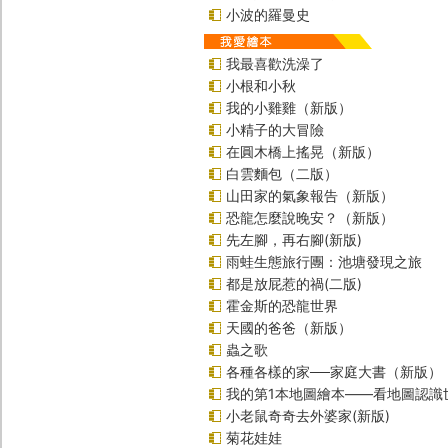
小波的羅曼史
我最喜歡洗澡了
小根和小秋
我的小雞雞（新版）
小精子的大冒險
在圓木橋上搖晃（新版）
白雲麵包（二版）
山田家的氣象報告（新版）
恐龍怎麼說晚安？（新版）
先左腳，再右腳(新版)
雨蛙生態旅行團：池塘發現之旅
都是放屁惹的禍(二版)
霍金斯的恐龍世界
天國的爸爸（新版）
蟲之歌
各種各樣的家──家庭大書（新版）
我的第1本地圖繪本――看地圖認識
小老鼠奇奇去外婆家(新版)
菊花娃娃