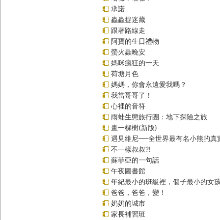
承諾
蟲蟲捉迷藏
跟著路線走
阿寶的生日禮物
螢火蟲晚安
媽咪瘋狂的一天
荷塘月色
媽媽，你會永遠愛我嗎？
我當哥哥了！
心裡的音符
雨蛙生態旅行團：地下探險之旅
畫一棵樹(新版)
遇見維尼──全世界最有名小熊的真
不一樣叔叔?!
蘇菲亞的一句話
午夜圖書館
年紀最小的班級裡，個子最小的女孩
爸爸，爸爸，變！
奶奶的城市
家長補習班