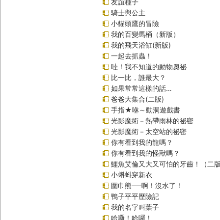
友誼種子
騎士與公主
小貓頭鷹的冒險
我的百變馬桶（新版）
我的飛天浴缸(新版)
一起去抓蟲！
哇！我不知道的動物奧祕
比一比，誰最大？
如果常常這樣的話…
爸爸大集合(二版)
手指★咻～動洞遊戲書
光影魔術－熱帶雨林的祕密
光影魔術－太空站的祕密
你有看到我的龍嗎？
你有看到我的怪獸嗎？
鱷魚艾倫又大又可怕的牙齒！（二
小蝌蚪穿新衣
圍巾熊──啊！沒水了！
鴨子平平歷險記
我的名字叫葉子
哈囉！哈囉！