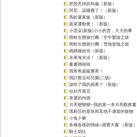
把殼丟掉的烏龜（新版）
阿尼，該睡覺了！（新版）
馬鈴薯家族（新版）
蔬菜運動會！（新版）
小雲朵(新版)小小的雲，大大的事
雨蛙生態旅行團：空中驚險之旅
雨蛙生態旅行團：雪地冒險之旅
媽媽做給你（新版）
水果海水浴！（新版）
畫畫嚕啦啦
我爸爸超級厲害！
我討厭去幼兒園(二版)
誰吃了我的蘋果？（新版）
拉封丹寓言
幸運的內德
月亮變變變─我的第一本月亮觀察書
瑪莉莎的章魚和其他不適當的寵物
小兔卜啾
各種各樣的情緒~感覺大書 （新版
騎士胡比