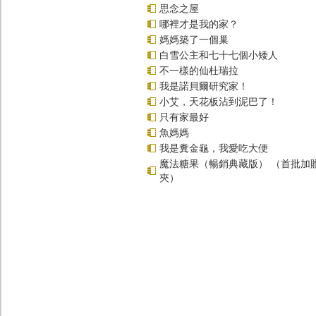
思念之屋
哪裡才是我的家？
媽媽築了一個巢
白雪公主和七十七個小矮人
不一樣的仙杜瑞拉
我是諾貝爾研究家！
小艾，天花板沾到泥巴了！
只有家最好
魚媽媽
我是糞金龜，我愛吃大便
魔法糖果（暢銷典藏版） （首批加
夾）