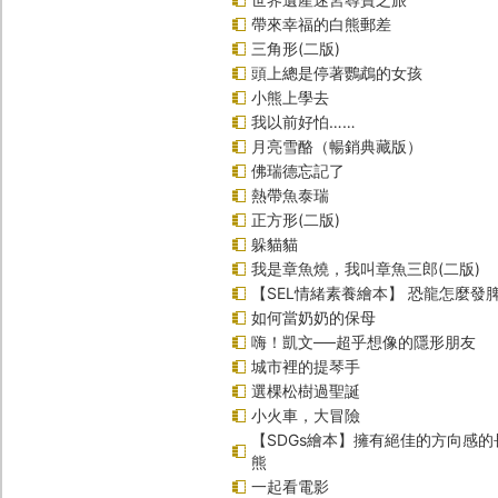
帶來幸福的白熊郵差
三角形(二版)
頭上總是停著鸚鵡的女孩
小熊上學去
我以前好怕……
月亮雪酪（暢銷典藏版）
佛瑞德忘記了
熱帶魚泰瑞
正方形(二版)
躲貓貓
我是章魚燒，我叫章魚三郎(二版)
【SEL情緒素養繪本】 恐龍怎麼發脾
如何當奶奶的保母
嗨！凱文──超乎想像的隱形朋友
城市裡的提琴手
選棵松樹過聖誕
小火車，大冒險
【SDGs繪本】擁有絕佳的方向感
熊
一起看電影