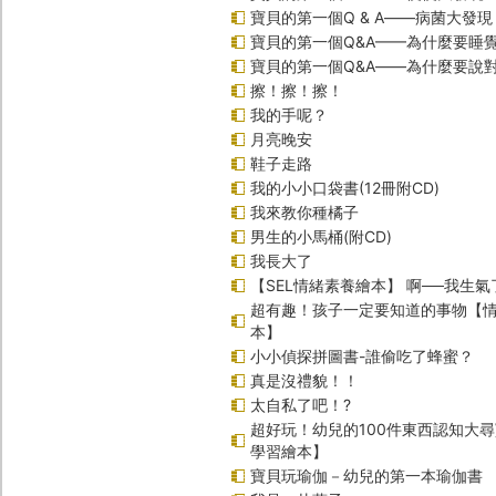
寶貝的第一個Q & A――病菌大發現
寶貝的第一個Q&A——為什麼要睡
寶貝的第一個Q&A――為什麼要說
擦！擦！擦！
我的手呢？
月亮晚安
鞋子走路
我的小小口袋書(12冊附CD)
我來教你種橘子
男生的小馬桶(附CD)
我長大了
【SEL情緒素養繪本】 啊──我生氣
超有趣！孩子一定要知道的事物【
本】
小小偵探拼圖書-誰偷吃了蜂蜜？
真是沒禮貌！！
太自私了吧！?
超好玩！幼兒的100件東西認知大
學習繪本】
寶貝玩瑜伽－幼兒的第一本瑜伽書