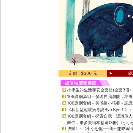
定價：$300 元
優
小學生的生活和安全套組(全套3冊)
108課綱套組－發現自我潛能，培
108課綱套組－美感從小培養－認
《和新型冠狀病毒說Bye Bye！》
108課綱套組－探索自我，認識個
羅伯．畢多夫繪本精選(3冊)《小小
快樂》+《小小恐龍──我不想吃豌