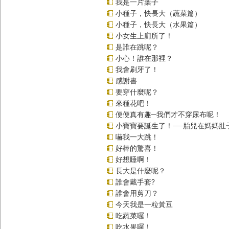
我是一片葉子
小種子，快長大（蔬菜篇）
小種子，快長大（水果篇）
小女生上廁所了！
是誰在跳呢？
小心！誰在那裡？
我會刷牙了！
感謝書
要穿什麼呢？
來種花吧！
便便真有趣─我們才不穿尿布呢！
小寶寶要誕生了！──胎兒在媽媽肚
嚇我一大跳！
好棒的驚喜！
好想睡啊！
長大是什麼呢？
誰會戴手套?
誰會用剪刀？
今天我是一粒黃豆
吃蔬菜囉！
吃水果囉！