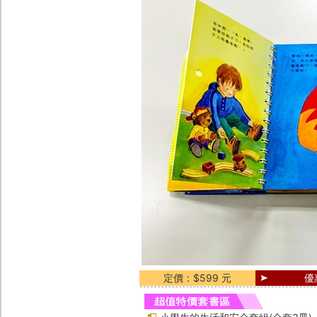
定價：$599 元
優