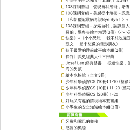
小學生的生活和安全套組(全套3冊)
108課綱套組－發現自我潛能，培
108課綱套組－美感從小培養－認
《和新型冠狀病毒說Bye Bye！》
108課綱套組－探索自我，認識個
羅伯．畢多夫繪本精選(3冊)《小小
快樂》+《小小恐龍──我不想吃豌
凱文──超乎想像的隱形朋友》
孩子最愛的睡前故事繪本組(2冊)
長谷川義史經典人生三部曲
Josef Lee 經典雙書──抵達快樂
海的男孩
繪本水族館（全套3冊）
少年科學偵探CSI(10冊) 1-10 (整箱
少年科學偵探CSI(10冊) 11-20 (整
少年科學偵探CSI(20冊) 1-20
好玩又有趣的情境繪本雙書組
小學生的安全知識繪本組(3冊)
牙齒和嘴巴的奧秘
感冒的奧秘