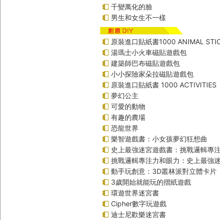
千變萬化的臉
男生和女生不一樣
原裝進口貼紙書1000 ANIMAL STIC
湯瑪士小火車磁貼遊戲包
建築師巴布磁貼遊戲包
小小探險家朵拉磁貼遊戲包
原裝進口貼紙書 1000 ACTIVITIES
夢幻公主
可愛的動物
有趣的農場
恐龍世界
樂智遊戲書：小女孩夢幻狂想曲
史上最強迷宮遊戲書：挑戰邏輯專
挑戰邏輯專注力和眼力：史上最強迷
動手玩創意：3D叢林派對立體卡片
3歲開始就能玩的摺紙遊戲
環遊世界迷宮書
Cipher數字玩遊戲
迪士尼歡樂迷宮書