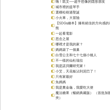
嗨！凱文──超乎想像的隱形朋友
城市裡的提琴手
選棵松樹過聖誕
小火車，大冒險
【SDGs繪本】擁有絕佳的方向感
熊
一起看電影
思念之屋
哪裡才是我的家？
媽媽築了一個巢
白雪公主和七十七個小矮人
不一樣的仙杜瑞拉
我是諾貝爾研究家！
小艾，天花板沾到泥巴了！
只有家最好
魚媽媽
我是糞金龜，我愛吃大便
魔法糖果（暢銷典藏版） （首批加
夾）