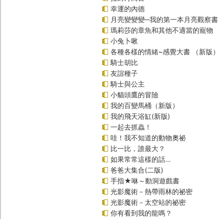
幸運的內德
月亮變變變─我的第一本月亮觀察書
瑪莉莎的章魚和其他不適當的寵物
小兔卜啾
各種各樣的情緒~感覺大書 （新版
騎士胡比
友誼種子
騎士與公主
小貓頭鷹的冒險
我的百變馬桶（新版）
我的飛天浴缸(新版)
一起去抓蟲！
哇！我不知道的動物奧祕
比一比，誰最大？
如果常常這樣的話…
爸爸大集合(二版)
手指★咻～動洞遊戲書
光影魔術－熱帶雨林的祕密
光影魔術－太空站的祕密
你有看到我的龍嗎？