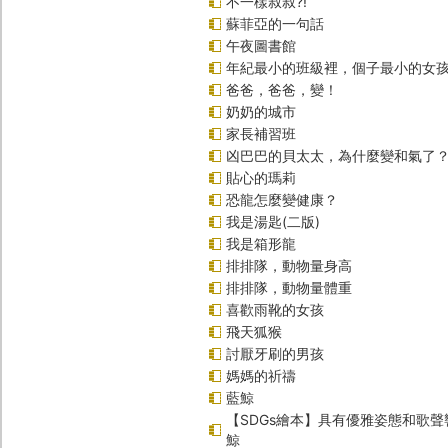
不一樣叔叔?!
蘇菲亞的一句話
午夜圖書館
年紀最小的班級裡，個子最小的女孩
爸爸，爸爸，變！
奶奶的城市
家長補習班
凶巴巴的貝太太，為什麼變和氣了
貼心的瑪莉
恐龍怎麼變健康？
我是湯匙(二版)
我是箱形龍
排排隊，動物量身高
排排隊，動物量體重
喜歡雨靴的女孩
飛天狐猴
討厭牙刷的男孩
媽媽的祈禱
藍鯨
【SDGs繪本】具有優雅姿態和歌
鯨