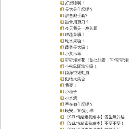
好想睡啊！
長大是什麼呢？
誰會戴手套?
誰會用剪刀？
今天我是一粒黃豆
吃蔬菜囉！
吃水果囉！
蔬菜長大囉！
小黃吊車
砰砰爆米花（首批加贈「DIY砰砰
小松鼠開澡堂囉！
陸海空總動員
動物大集合
我要！
小種子
小水滴
手在做什麼呢？
晚安，10隻小羊
【SEL情緒素養繪本】愛生氣的貓
【SEL情緒素養繪本】不要不要！