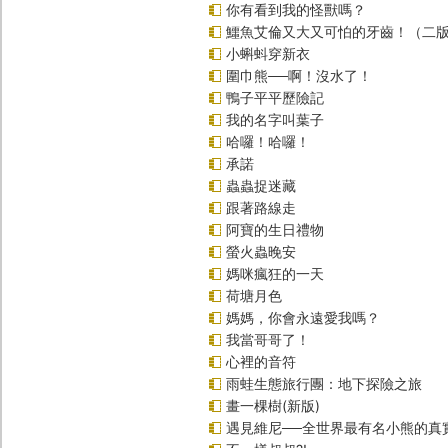
你有看到我的怪獸嗎？
鱷魚艾倫又大又可怕的牙齒！（二
小蝌蚪穿新衣
圍巾熊──啊！沒水了！
鴨子平平歷險記
我的名字叫葉子
哈囉！哈囉！
承諾
蟲蟲捉迷藏
跟著路線走
阿寶的生日禮物
螢火蟲晚安
媽咪瘋狂的一天
荷塘月色
媽媽，你會永遠愛我嗎？
我當哥哥了！
心裡的音符
雨蛙生態旅行團：地下探險之旅
畫一棵樹(新版)
遇見維尼──全世界最有名小熊的真