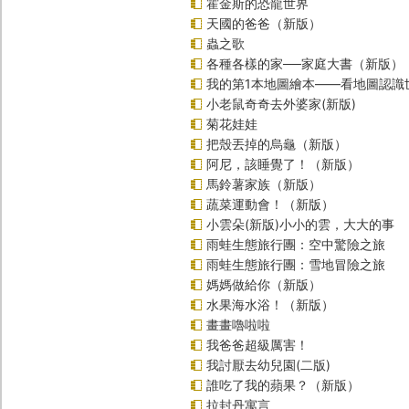
霍金斯的恐龍世界
天國的爸爸（新版）
蟲之歌
各種各樣的家──家庭大書（新版）
我的第1本地圖繪本――看地圖認識
小老鼠奇奇去外婆家(新版)
菊花娃娃
把殼丟掉的烏龜（新版）
阿尼，該睡覺了！（新版）
馬鈴薯家族（新版）
蔬菜運動會！（新版）
小雲朵(新版)小小的雲，大大的事
雨蛙生態旅行團：空中驚險之旅
雨蛙生態旅行團：雪地冒險之旅
媽媽做給你（新版）
水果海水浴！（新版）
畫畫嚕啦啦
我爸爸超級厲害！
我討厭去幼兒園(二版)
誰吃了我的蘋果？（新版）
拉封丹寓言