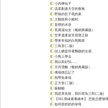
小內褲仙子
流星劃過天空的夜晚
野狼的肚子我的家
大餓狼和小豬村
冒煙的水壺
長壽湯仙女（暢銷典藏版）
世界遺產迷宮尋寶之旅
帶來幸福的白熊郵差
三角形(二版)
頭上總是停著鸚鵡的女孩
小熊上學去
我以前好怕……
月亮雪酪（暢銷典藏版）
佛瑞德忘記了
熱帶魚泰瑞
正方形(二版)
躲貓貓
我是章魚燒，我叫章魚三郎(二版)
【SEL情緒素養繪本】 恐龍怎麼發脾
如何當奶奶的保母