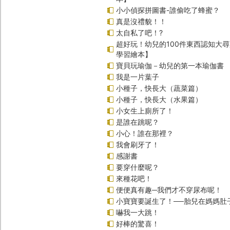
小小偵探拼圖書-誰偷吃了蜂蜜？
真是沒禮貌！！
太自私了吧！?
超好玩！幼兒的100件東西認知大
學習繪本】
寶貝玩瑜伽－幼兒的第一本瑜伽書
我是一片葉子
小種子，快長大（蔬菜篇）
小種子，快長大（水果篇）
小女生上廁所了！
是誰在跳呢？
小心！誰在那裡？
我會刷牙了！
感謝書
要穿什麼呢？
來種花吧！
便便真有趣─我們才不穿尿布呢！
小寶寶要誕生了！──胎兒在媽媽肚
嚇我一大跳！
好棒的驚喜！