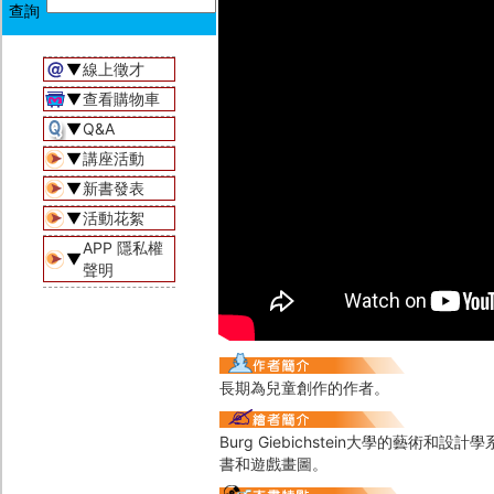
▼
線上徵才
▼
查看購物車
▼
Q&A
▼
講座活動
▼
新書發表
▼
活動花絮
APP 隱私權
▼
聲明
長期為兒童創作的作者。
Burg Giebichstein大學的
書和遊戲畫圖。