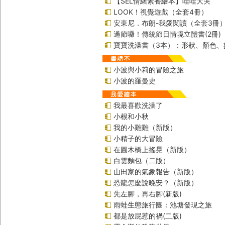
【SEL情緒素養繪本】哇哇大哭
LOOK！視覺遊戲（全套4冊）
安東尼．布朗-我愛閱讀（全套3冊
過節囉！傳統節日情境立體書(2冊)
寶寶洗澡書（3本）：形狀、顏色、
小波與小莉的冒險之旅
小波的羅曼史
我最喜歡洗澡了
小根和小秋
我的小雞雞（新版）
小精子的大冒險
在圓木橋上搖晃（新版）
白雲麵包（二版）
山田家的氣象報告（新版）
恐龍怎麼說晚安？（新版）
先左腳，再右腳(新版)
雨蛙生態旅行團：池塘發現之旅
都是放屁惹的禍(二版)