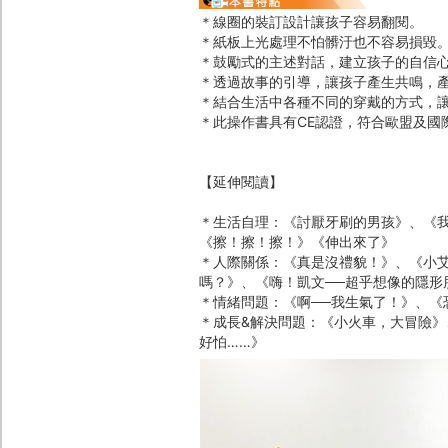
＊線圈的裝訂設計讓孩子容易翻閱。
＊紙板上光處理不怕髒汙也不容易損毀
＊鼓勵式的主述對話，建立孩子的自信
＊透過故事的引導，讓孩子產生共鳴，
＊結合生活中各種不同的穿戴的方式，
＊此操作書具有CE認證，符合歐盟及國際標
【延伸閱讀】
＊生活自理：《討厭牙刷的男孩》、《
《擦！擦！擦！》《伸出來了》
＊人際關係：《真是沒禮貌！》、《小艾
嗎？》、《嗨！凱文──超乎想像的隱形
＊情緒問題：《啊──我生氣了！》、
＊成長&解決問題：《小火車，大冒險
好怕……》