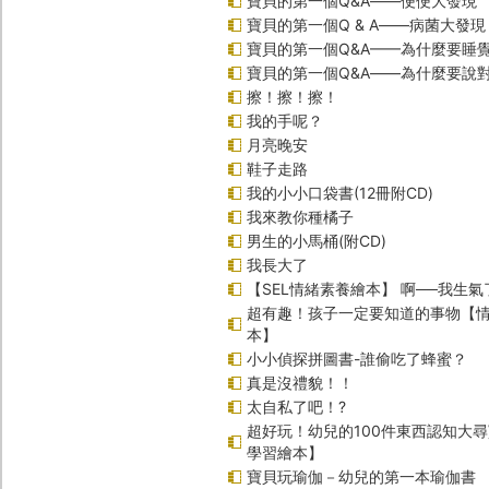
寶貝的第一個Q&A――便便大發現
寶貝的第一個Q & A――病菌大發現
寶貝的第一個Q&A——為什麼要睡
寶貝的第一個Q&A――為什麼要說
擦！擦！擦！
我的手呢？
月亮晚安
鞋子走路
我的小小口袋書(12冊附CD)
我來教你種橘子
男生的小馬桶(附CD)
我長大了
【SEL情緒素養繪本】 啊──我生氣
超有趣！孩子一定要知道的事物【
本】
小小偵探拼圖書-誰偷吃了蜂蜜？
真是沒禮貌！！
太自私了吧！?
超好玩！幼兒的100件東西認知大
學習繪本】
寶貝玩瑜伽－幼兒的第一本瑜伽書