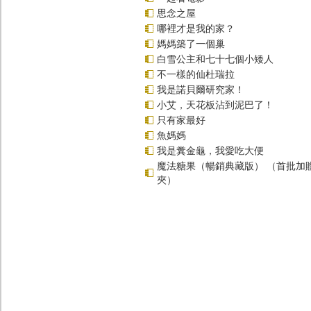
思念之屋
哪裡才是我的家？
媽媽築了一個巢
白雪公主和七十七個小矮人
不一樣的仙杜瑞拉
我是諾貝爾研究家！
小艾，天花板沾到泥巴了！
只有家最好
魚媽媽
我是糞金龜，我愛吃大便
魔法糖果（暢銷典藏版） （首批加
夾）