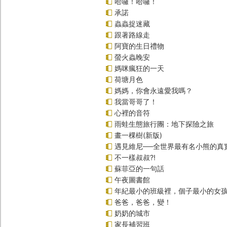
哈囉！哈囉！
承諾
蟲蟲捉迷藏
跟著路線走
阿寶的生日禮物
螢火蟲晚安
媽咪瘋狂的一天
荷塘月色
媽媽，你會永遠愛我嗎？
我當哥哥了！
心裡的音符
雨蛙生態旅行團：地下探險之旅
畫一棵樹(新版)
遇見維尼──全世界最有名小熊的真
不一樣叔叔?!
蘇菲亞的一句話
午夜圖書館
年紀最小的班級裡，個子最小的女孩
爸爸，爸爸，變！
奶奶的城市
家長補習班