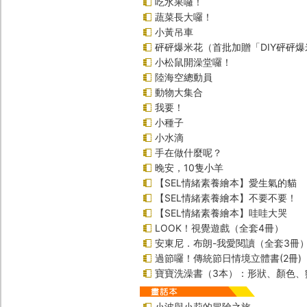
吃水果囉！
蔬菜長大囉！
小黃吊車
砰砰爆米花（首批加贈「DIY砰砰
小松鼠開澡堂囉！
陸海空總動員
動物大集合
我要！
小種子
小水滴
手在做什麼呢？
晚安，10隻小羊
【SEL情緒素養繪本】愛生氣的貓
【SEL情緒素養繪本】不要不要！
【SEL情緒素養繪本】哇哇大哭
LOOK！視覺遊戲（全套4冊）
安東尼．布朗-我愛閱讀（全套3冊
過節囉！傳統節日情境立體書(2冊)
寶寶洗澡書（3本）：形狀、顏色、
小波與小莉的冒險之旅