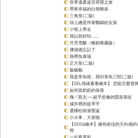
世界遺產迷宮尋寶之旅
帶來幸福的白熊郵差
三角形(二版)
頭上總是停著鸚鵡的女孩
小熊上學去
我以前好怕……
月亮雪酪（暢銷典藏版）
佛瑞德忘記了
熱帶魚泰瑞
正方形(二版)
躲貓貓
我是章魚燒，我叫章魚三郎(二版)
【SEL情緒素養繪本】 恐龍怎麼發脾
如何當奶奶的保母
嗨！凱文──超乎想像的隱形朋友
城市裡的提琴手
選棵松樹過聖誕
小火車，大冒險
【SDGs繪本】擁有絕佳的方向感
熊
一起看電影