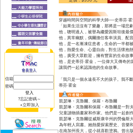
穿越時間與空間的科學大師──史蒂芬‧霍
「如果生活沒有了樂趣，那將是一場悲
他，聰明過人，被譽為繼愛因斯坦後最
他，異常幽默，偶爾擔任客串演員、配
他，是一名漸凍症患者，生命的一半都
他，熱愛生命、心靈自由，對生活懷抱
他，廣受大眾歡迎，擁有豐富的生命故
他，是史蒂芬‧霍金，一位偉大又傳奇的
讓我們一起來認識他的生命故事。
信箱
「我只是一個永遠長不大的孩子。我不斷
蒂芬‧霍金
密碼
?忘記密碼～
凱瑟琳・克魯爾、保羅・布魯爾
+立即加入
凱瑟琳・克魯爾和保羅・布魯爾是一對
兒童讀物插畫家和作家。他們是一起創
凱瑟琳・克魯爾從威斯康辛州的勞倫斯
為年輕人寫書。她熱愛探索歷史、音樂和
在南加州長大，從小就喜歡塗鴉。曾出