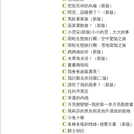
把殼丟掉的烏龜（新版）
阿尼，該睡覺了！（新版）
馬鈴薯家族（新版）
蔬菜運動會！（新版）
小雲朵(新版)小小的雲，大大的事
雨蛙生態旅行團：空中驚險之旅
雨蛙生態旅行團：雪地冒險之旅
媽媽做給你（新版）
水果海水浴！（新版）
畫畫嚕啦啦
我爸爸超級厲害！
我討厭去幼兒園(二版)
誰吃了我的蘋果？（新版）
拉封丹寓言
幸運的內德
月亮變變變─我的第一本月亮觀察書
瑪莉莎的章魚和其他不適當的寵物
小兔卜啾
各種各樣的情緒~感覺大書 （新版
騎士胡比