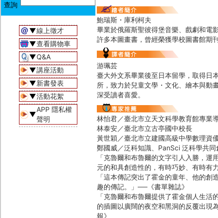
鮑瑞斯・庫利柯夫
畢業於俄羅斯聖彼得堡音樂、戲劇和電影
▼
線上徵才
許多本圖畫書，曾經榮獲學校圖書館期
▼
查看購物車
▼
Q&A
游珮芸
▼
講座活動
臺大外文系畢業後至日本留學，取得日
▼
新書發表
所，致力於兒童文學・文化、繪本與動
深受讀者喜愛。
▼
活動花絮
APP 隱私權
▼
林怡君／臺北市立天文科學教育館專業
聲明
林泰安／臺北市立古亭國中校長
黃世穎／臺北市立建國高級中學數理資
鄭國威／泛科知識、PanSci 泛科學共
「克魯爾和布魯爾的文字引人入勝，運
元的和具創造性的，有時巧妙、有時有力
「這本傳記突出了霍金的童年、他的創
趣的傳記。」──《書單雜誌》
「克魯爾和布魯爾提供了霍金個人生活
的插圖以廣闊的夜空和黑洞的反覆出現為特
報》