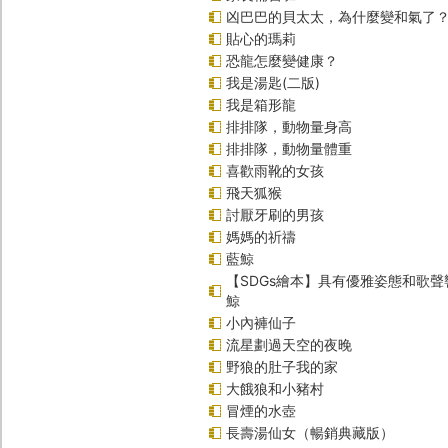
凶巴巴的貝太太，為什麼變和氣了
貼心的瑪莉
恐龍怎麼變健康？
我是湯匙(二版)
我是箱形龍
排排隊，動物量身高
排排隊，動物量體重
喜歡雨靴的女孩
飛天狐猴
討厭牙刷的男孩
媽媽的祈禱
藍鯨
【SDGs繪本】具有優雅姿態和歌
鯨
小內褲仙子
流星劃過天空的夜晚
野狼的肚子我的家
大餓狼和小豬村
冒煙的水壺
長壽湯仙女（暢銷典藏版）