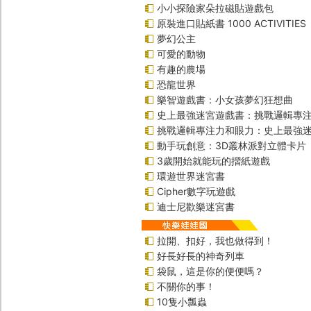
小小探險家朵拉磁貼遊戲包
原裝進口貼紙書 1000 ACTIVITIES
夢幻公主
可愛的動物
有趣的農場
恐龍世界
樂智遊戲書：小女孩夢幻狂想曲
史上最強迷宮遊戲書：挑戰邏輯專
挑戰邏輯專注力和眼力：史上最強迷
動手玩創意：3D叢林派對立體卡片
3歲開始就能玩的摺紙遊戲
環遊世界迷宮書
Cipher數字玩遊戲
迪士尼歡樂迷宮書
拉開、扣好，我也做得到！
好長好長的神奇列車
袋鼠，這是你的便便嗎？
不關你的事！
10隻小瓢蟲