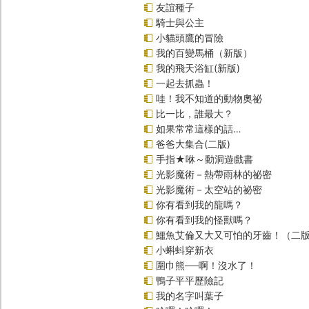
友誼種子
騎士與公主
小貓頭鷹的冒險
我的百變馬桶（新版）
我的飛天浴缸(新版)
一起去抓蟲！
哇！我不知道的動物奧祕
比一比，誰最大？
如果常常這樣的話…
爸爸大集合(二版)
手指★咻～動洞遊戲書
光影魔術－熱帶雨林的祕密
光影魔術－太空站的祕密
你有看到我的龍嗎？
你有看到我的怪獸嗎？
鱷魚艾倫又大又可怕的牙齒！（二
小蝌蚪穿新衣
圍巾熊──啊！沒水了！
鴨子平平歷險記
我的名字叫葉子