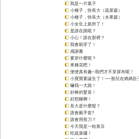
我是一片葉子
小種子，快長大（蔬菜篇）
小種子，快長大（水果篇）
小女生上廁所了！
是誰在跳呢？
小心！誰在那裡？
我會刷牙了！
感謝書
要穿什麼呢？
來種花吧！
便便真有趣─我們才不穿尿布呢！
小寶寶要誕生了！──胎兒在媽媽肚
嚇我一大跳！
好棒的驚喜！
好想睡啊！
長大是什麼呢？
誰會戴手套?
誰會用剪刀？
今天我是一粒黃豆
吃蔬菜囉！