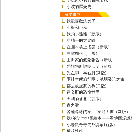
小波的羅曼史
我最喜歡洗澡了
小根和小秋
我的小雞雞（新版）
小精子的大冒險
在圓木橋上搖晃（新版）
白雲麵包（二版）
山田家的氣象報告（新版）
恐龍怎麼說晚安？（新版）
先左腳，再右腳(新版)
雨蛙生態旅行團：池塘發現之旅
都是放屁惹的禍(二版)
霍金斯的恐龍世界
天國的爸爸（新版）
蟲之歌
各種各樣的家──家庭大書（新版）
我的第1本地圖繪本――看地圖認識
小老鼠奇奇去外婆家(新版)
菊花娃娃