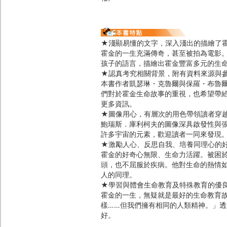
★淺顯易懂的文字，深入淺出的描繪了
霍金的一生充滿傳奇，甚至被拍為電影
孩子的語言，描繪出霍金豐富多元的生
★認真考究相關背景，附有資料來源與
本書作者凱瑟琳・克魯爾與保羅・布魯
們對於霍金生命故事的重視，也希望帶
更多資訊。
★圖像用心，有層次的用色帶領讀者穿
鮑瑞斯．庫利柯夫的圖像深具啟發性與
許多宇宙的元素，歡迎讀者一同來發現
★激勵人心、反思自我、培養同理心的
霍金的好奇心無限、生命力活躍。被困
頭，也不屈服於疾病。他對生命的熱情
人的同理。
★學習與體會生命教育及特殊教育的優
霍金的一生，無疑就是最好的生命教育
樣……但我們擁有相同的人類精神。」
好。