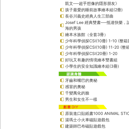
凱文──超乎想像的隱形朋友》
孩子最愛的睡前故事繪本組(2冊)
長谷川義史經典人生三部曲
Josef Lee 經典雙書──抵達快樂
海的男孩
繪本水族館（全套3冊）
少年科學偵探CSI(10冊) 1-10 (整箱
少年科學偵探CSI(10冊) 11-20 (整
少年科學偵探CSI(20冊) 1-20
好玩又有趣的情境繪本雙書組
小學生的安全知識繪本組(3冊)
牙齒和嘴巴的奧秘
感冒的奧秘
千變萬化的臉
男生和女生不一樣
原裝進口貼紙書1000 ANIMAL STIC
湯瑪士小火車磁貼遊戲包
建築師巴布磁貼遊戲包