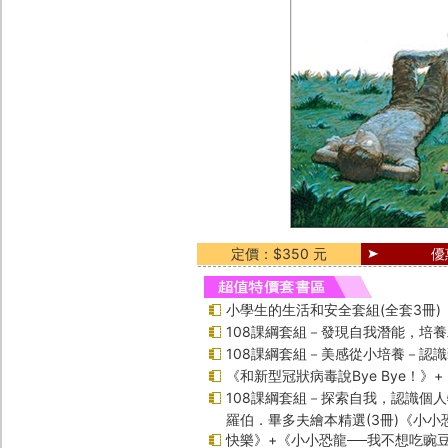
定價：$350 元
優
小學生的生活和安全套組(全套3冊)
108課綱套組－發現自我潛能，培
108課綱套組－美感從小培養－認
《和新型冠狀病毒說Bye Bye！》
108課綱套組－探索自我，認識個
羅伯．畢多夫繪本精選(3冊)《小小
快樂》+《小小恐龍──我不想吃豌