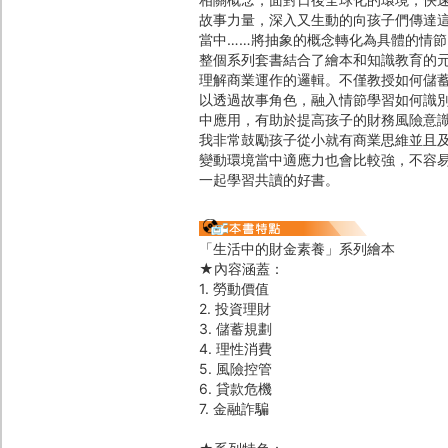
故事力量，深入又生動的向孩子們傳達
當中……將抽象的概念轉化為具體的情
整個系列套書結合了繪本和知識教育的
理解商業運作的邏輯。不僅教授如何儲
以透過故事角色，融入情節學習如何識
中應用，有助於提高孩子的財務風險意
我非常鼓勵孩子從小就有商業思維並且
變動環境當中適應力也會比較強，不容
一起學習共讀的好書。
「生活中的財金素養」系列繪本
★內容涵蓋：
1. 勞動價值
2. 投資理財
3. 儲蓄規劃
4. 理性消費
5. 風險控管
6. 貸款危機
7. 金融詐騙