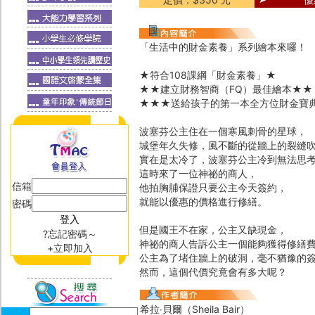
「生活中的財金素養」系列繪本來囉！
★符合108課綱「財金素養」★
★★建立財務智商（FQ）最佳繪本★★
★★★送給孩子的第一本全方位財金寶
波塞芬公主住在一個寒風刺骨的星球，
城堡年久失修，風不斷的從牆上的裂縫
實在是太冷了，波塞芬公主冷到無法思
這時來了一位神祕的商人，
信箱
他拍胸脯保證只要公主今天簽約，
就能以優惠的價格進行修繕。
密碼
但是國王不在家，公主又缺現金，
?忘記密碼～
神祕的商人告訴公主一個能夠獲得修繕
+立即加入
公主為了堵住牆上的破洞，毫不猶豫的
然而，這個代價究竟會有多大呢？
希拉‧貝爾（Sheila Bair）