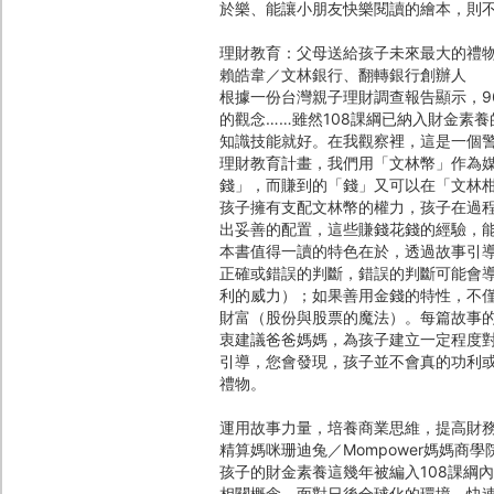
於樂、能讓小朋友快樂閱讀的繪本，則
理財教育：父母送給孩子未來最大的禮
賴皓韋／文林銀行、翻轉銀行創辦人
根據一份台灣親子理財調查報告顯示，9
的觀念……雖然108課綱已納入財金素
知識技能就好。在我觀察裡，這是一個警
理財教育計畫，我們用「文林幣」作為
錢」，而賺到的「錢」又可以在「文林
孩子擁有支配文林幣的權力，孩子在過
出妥善的配置，這些賺錢花錢的經驗，
本書值得一讀的特色在於，透過故事引
正確或錯誤的判斷，錯誤的判斷可能會
利的威力）；如果善用金錢的特性，不
財富（股份與股票的魔法）。每篇故事
衷建議爸爸媽媽，為孩子建立一定程度
引導，您會發現，孩子並不會真的功利
禮物。
運用故事力量，培養商業思維，提高財
精算媽咪珊迪兔／Mompower媽媽商
孩子的財金素養這幾年被編入108課綱
相關概念，面對日後全球化的環境，快