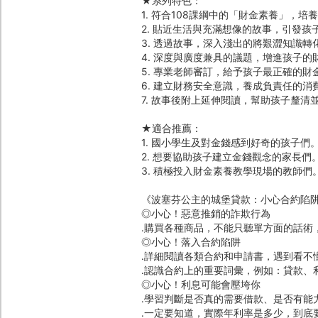
★系列特色：
1. 符合108課綱中的「財金素養」，培
2. 貼近生活與充滿想像的故事，引發孩
3. 透過故事，深入淺出的將艱澀知識
4. 深度與廣度兼具的議題，增進孩子的
5. 專業老師審訂，給予孩子最正確的財
6. 建立財務安全意識，養成負責任的消
7. 故事後附上延伸閱讀，幫助孩子釐清
★適合推薦：
1. 國小學生及對金錢感到好奇的孩子們
2. 想要協助孩子建立金錢觀念的家長們
3. 積極投入財金素養教學現場的教師們
《波塞芬公主的城堡貸款：小心合約陷
◎小心！惡意推銷的詐欺行為
․購買各種商品，不能只聽單方面的話術
◎小心！落入合約陷阱
․詳細閱讀各類合約和申請書，遇到看不
․認識合約上的重要詞彙，例如：貸款、
◎小心！利息可能會壓垮你
․學習判斷是否真的需要借款、是否有能
․一定要知道，實際年利率是多少，到底