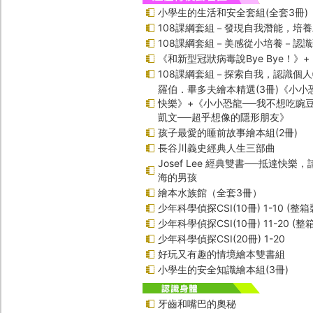
小學生的生活和安全套組(全套3冊)
108課綱套組－發現自我潛能，培
108課綱套組－美感從小培養－認
《和新型冠狀病毒說Bye Bye！》
108課綱套組－探索自我，認識個
羅伯．畢多夫繪本精選(3冊)《小小
快樂》+《小小恐龍──我不想吃豌
凱文──超乎想像的隱形朋友》
孩子最愛的睡前故事繪本組(2冊)
長谷川義史經典人生三部曲
Josef Lee 經典雙書──抵達快樂
海的男孩
繪本水族館（全套3冊）
少年科學偵探CSI(10冊) 1-10 (整箱
少年科學偵探CSI(10冊) 11-20 (整
少年科學偵探CSI(20冊) 1-20
好玩又有趣的情境繪本雙書組
小學生的安全知識繪本組(3冊)
牙齒和嘴巴的奧秘