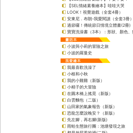
【SEL情緒素養繪本】哇哇大哭
LOOK！視覺遊戲（全套4冊）
安東尼．布朗-我愛閱讀（全套3冊
過節囉！傳統節日情境立體書(2冊)
寶寶洗澡書（3本）：形狀、顏色、
小波與小莉的冒險之旅
小波的羅曼史
我最喜歡洗澡了
小根和小秋
我的小雞雞（新版）
小精子的大冒險
在圓木橋上搖晃（新版）
白雲麵包（二版）
山田家的氣象報告（新版）
恐龍怎麼說晚安？（新版）
先左腳，再右腳(新版)
雨蛙生態旅行團：池塘發現之旅
都是放屁惹的禍(二版)