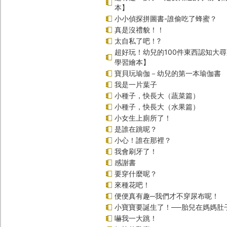
本】
小小偵探拼圖書-誰偷吃了蜂蜜？
真是沒禮貌！！
太自私了吧！?
超好玩！幼兒的100件東西認知大
學習繪本】
寶貝玩瑜伽－幼兒的第一本瑜伽書
我是一片葉子
小種子，快長大（蔬菜篇）
小種子，快長大（水果篇）
小女生上廁所了！
是誰在跳呢？
小心！誰在那裡？
我會刷牙了！
感謝書
要穿什麼呢？
來種花吧！
便便真有趣─我們才不穿尿布呢！
小寶寶要誕生了！──胎兒在媽媽肚
嚇我一大跳！