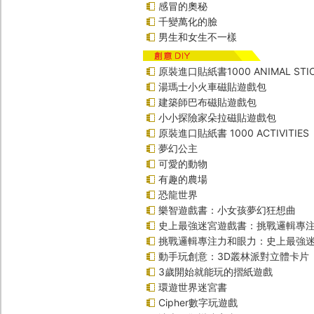
感冒的奧秘
千變萬化的臉
男生和女生不一樣
原裝進口貼紙書1000 ANIMAL STIC
湯瑪士小火車磁貼遊戲包
建築師巴布磁貼遊戲包
小小探險家朵拉磁貼遊戲包
原裝進口貼紙書 1000 ACTIVITIES
夢幻公主
可愛的動物
有趣的農場
恐龍世界
樂智遊戲書：小女孩夢幻狂想曲
史上最強迷宮遊戲書：挑戰邏輯專
挑戰邏輯專注力和眼力：史上最強迷
動手玩創意：3D叢林派對立體卡片
3歲開始就能玩的摺紙遊戲
環遊世界迷宮書
Cipher數字玩遊戲