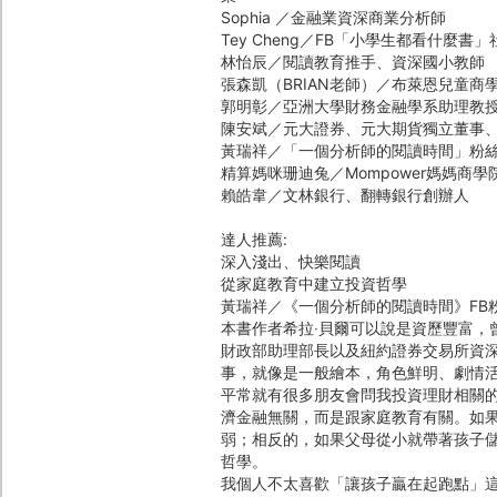
Sophia ／金融業資深商業分析師
Tey Cheng／FB「小學生都看什麼書
林怡辰／閱讀教育推手、資深國小教師
張森凱（BRIAN老師）／布萊恩兒童商
郭明彰／亞洲大學財務金融學系助理教
陳安斌／元大證券、元大期貨獨立董事
黃瑞祥／「一個分析師的閱讀時間」粉
精算媽咪珊迪兔／Mompower媽媽商學
賴皓韋／文林銀行、翻轉銀行創辦人
達人推薦:
深入淺出、快樂閱讀
從家庭教育中建立投資哲學
黃瑞祥／《一個分析師的閱讀時間》FB
本書作者希拉‧貝爾可以說是資歷豐富，
財政部助理部長以及紐約證券交易所資
事，就像是一般繪本，角色鮮明、劇情
平常就有很多朋友會問我投資理財相關
濟金融無關，而是跟家庭教育有關。如
弱；相反的，如果父母從小就帶著孩子
哲學。
我個人不太喜歡「讓孩子贏在起跑點」