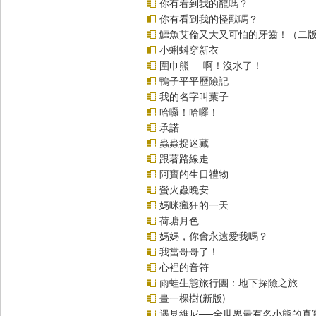
你有看到我的龍嗎？
你有看到我的怪獸嗎？
鱷魚艾倫又大又可怕的牙齒！（二
小蝌蚪穿新衣
圍巾熊──啊！沒水了！
鴨子平平歷險記
我的名字叫葉子
哈囉！哈囉！
承諾
蟲蟲捉迷藏
跟著路線走
阿寶的生日禮物
螢火蟲晚安
媽咪瘋狂的一天
荷塘月色
媽媽，你會永遠愛我嗎？
我當哥哥了！
心裡的音符
雨蛙生態旅行團：地下探險之旅
畫一棵樹(新版)
遇見維尼──全世界最有名小熊的真