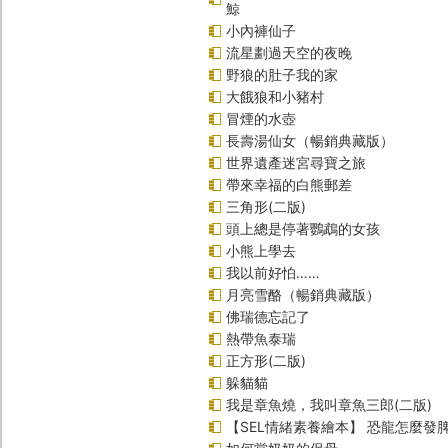
鯨
小內褲仙子
流星劃過天空的夜晚
野狼的肚子我的家
大餓狼和小豬村
冒煙的水壺
長壽湯仙女（暢銷典藏版）
世界遺產迷宮尋寶之旅
帶來幸福的白熊郵差
三角形(二版)
頭上總是停著鸚鵡的女孩
小熊上學去
我以前好怕……
月亮雪酪（暢銷典藏版）
佛瑞德忘記了
熱帶魚泰瑞
正方形(二版)
躲貓貓
我是章魚燒，我叫章魚三郎(二版)
【SEL情緒素養繪本】 恐龍怎麼發脾