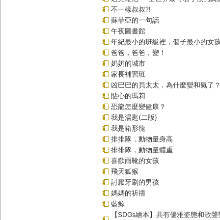
不一樣叔叔?!
蘇菲亞的一句話
午夜圖書館
年紀最小的班級裡，個子最小的女孩
爸爸，爸爸，變！
奶奶的城市
家長補習班
凶巴巴的貝太太，為什麼變和氣了
貼心的瑪莉
恐龍怎麼變健康？
我是湯匙(二版)
我是箱形龍
排排隊，動物量身高
排排隊，動物量體重
喜歡雨靴的女孩
飛天狐猴
討厭牙刷的男孩
媽媽的祈禱
藍鯨
【SDGs繪本】具有優雅姿態和歌