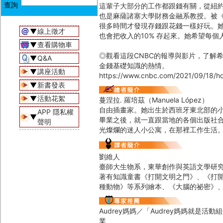
這輩子大部分的工作都跟錢有關，從紐
也是麻薩諸塞大學財務金融系教授。被
很多時間才發現存錢跟花錢一樣好玩。
▼
線上徵才
也會把收入的10% 存起來。她希望每個
▼
查看購物車
◎觀看這段CNBC的報導與影片，了解
▼
Q&A
金錢基礎知識的熱情。
▼
講座活動
https://www.cnbc.com/2021/09/18/how-
▼
新書發表
▼
活動花絮
蔓涅拉․ 羅培茲（Manuela López）
自由插畫家。她出生於西班牙東北部的
APP 隱私權
▼
畢業之後，就一直跟當地的各個出版社
聲明
光燦爛的迷人小公寓，在那裡工作生活
劉維人
臺師大生物系，東華創作與英語文學研
著有知識童書《打開文明之門》、《打開現
種動物》等系列繪本、《大腦的祕密》
Audrey媽媽／「Audrey媽媽就是
業