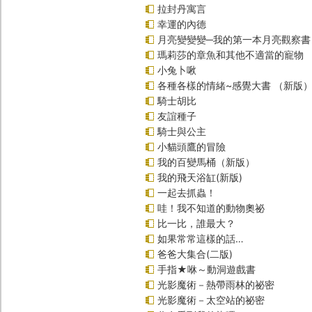
拉封丹寓言
幸運的內德
月亮變變變─我的第一本月亮觀察書
瑪莉莎的章魚和其他不適當的寵物
小兔卜啾
各種各樣的情緒~感覺大書 （新版
騎士胡比
友誼種子
騎士與公主
小貓頭鷹的冒險
我的百變馬桶（新版）
我的飛天浴缸(新版)
一起去抓蟲！
哇！我不知道的動物奧祕
比一比，誰最大？
如果常常這樣的話…
爸爸大集合(二版)
手指★咻～動洞遊戲書
光影魔術－熱帶雨林的祕密
光影魔術－太空站的祕密