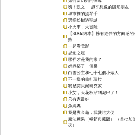
如何當奶奶的保母
嗨！凱文──超乎想像的隱形朋友
城市裡的提琴手
選棵松樹過聖誕
小火車，大冒險
【SDGs繪本】擁有絕佳的方向感
熊
一起看電影
思念之屋
哪裡才是我的家？
媽媽築了一個巢
白雪公主和七十七個小矮人
不一樣的仙杜瑞拉
我是諾貝爾研究家！
小艾，天花板沾到泥巴了！
只有家最好
魚媽媽
我是糞金龜，我愛吃大便
魔法糖果（暢銷典藏版） （首批加
夾）