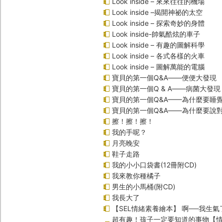
Look inside – 來來往往的機場
Look inside –揭開神祕的太空
Look inside – 探索奇妙的身體
Look inside-帥氣酷炫的車子
Look inside – 有趣的圖解科學
Look inside – 各式各樣的火車
Look inside – 圖解萬能的電腦
寶貝的第一個Q&A――便便大發現
寶貝的第一個Q & A――病菌大發現
寶貝的第一個Q&A——為什麼要睡
寶貝的第一個Q&A――為什麼要說
擦！擦！擦！
我的手呢？
月亮晚安
鞋子走路
我的小小口袋書(12冊附CD)
我來教你種橘子
男生的小馬桶(附CD)
我長大了
【SEL情緒素養繪本】 啊──我生氣
超有趣！孩子一定要知道的事物【