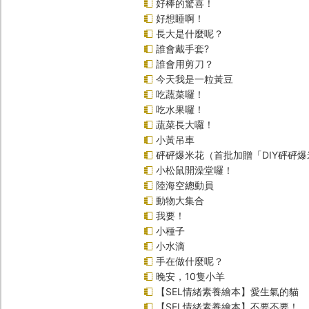
好棒的驚喜！
好想睡啊！
長大是什麼呢？
誰會戴手套?
誰會用剪刀？
今天我是一粒黃豆
吃蔬菜囉！
吃水果囉！
蔬菜長大囉！
小黃吊車
砰砰爆米花（首批加贈「DIY砰砰
小松鼠開澡堂囉！
陸海空總動員
動物大集合
我要！
小種子
小水滴
手在做什麼呢？
晚安，10隻小羊
【SEL情緒素養繪本】愛生氣的貓
【SEL情緒素養繪本】不要不要！