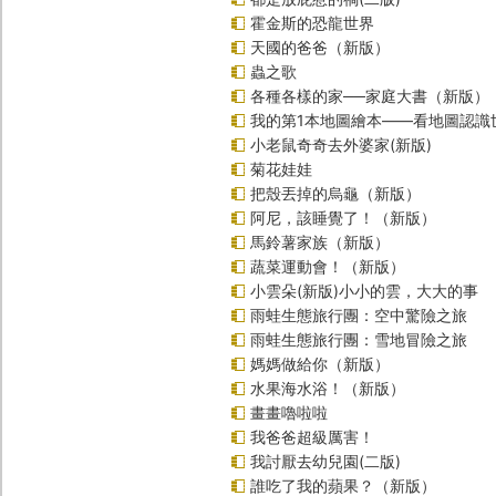
霍金斯的恐龍世界
天國的爸爸（新版）
蟲之歌
各種各樣的家──家庭大書（新版）
我的第1本地圖繪本――看地圖認識
小老鼠奇奇去外婆家(新版)
菊花娃娃
把殼丟掉的烏龜（新版）
阿尼，該睡覺了！（新版）
馬鈴薯家族（新版）
蔬菜運動會！（新版）
小雲朵(新版)小小的雲，大大的事
雨蛙生態旅行團：空中驚險之旅
雨蛙生態旅行團：雪地冒險之旅
媽媽做給你（新版）
水果海水浴！（新版）
畫畫嚕啦啦
我爸爸超級厲害！
我討厭去幼兒園(二版)
誰吃了我的蘋果？（新版）