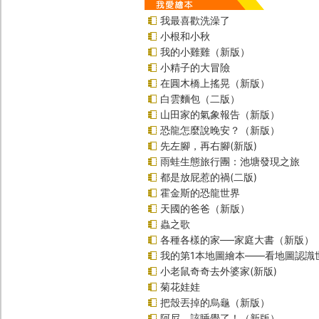
我最喜歡洗澡了
小根和小秋
我的小雞雞（新版）
小精子的大冒險
在圓木橋上搖晃（新版）
白雲麵包（二版）
山田家的氣象報告（新版）
恐龍怎麼說晚安？（新版）
先左腳，再右腳(新版)
雨蛙生態旅行團：池塘發現之旅
都是放屁惹的禍(二版)
霍金斯的恐龍世界
天國的爸爸（新版）
蟲之歌
各種各樣的家──家庭大書（新版）
我的第1本地圖繪本――看地圖認識
小老鼠奇奇去外婆家(新版)
菊花娃娃
把殼丟掉的烏龜（新版）
阿尼，該睡覺了！（新版）