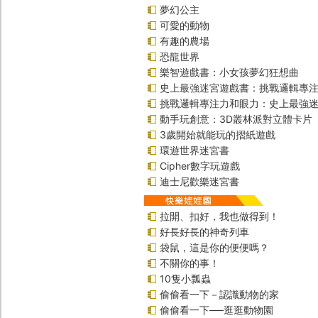
夢幻公主
可愛的動物
有趣的農場
恐龍世界
樂智遊戲書：小女孩夢幻狂想曲
史上最強迷宮遊戲書：挑戰邏輯專
挑戰邏輯專注力和眼力：史上最強迷
動手玩創意：3D叢林派對立體卡片
3歲開始就能玩的摺紙遊戲
環遊世界迷宮書
Cipher數字玩遊戲
迪士尼歡樂迷宮書
拉開、扣好，我也做得到！
好長好長的神奇列車
袋鼠，這是你的便便嗎？
不關你的事！
10隻小瓢蟲
偷偷看一下－認識動物的家
偷偷看一下──逛逛動物園