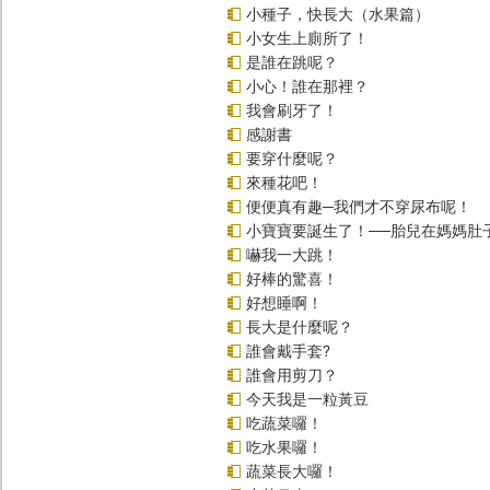
小種子，快長大（水果篇）
小女生上廁所了！
是誰在跳呢？
小心！誰在那裡？
我會刷牙了！
感謝書
要穿什麼呢？
來種花吧！
便便真有趣─我們才不穿尿布呢！
小寶寶要誕生了！──胎兒在媽媽肚
嚇我一大跳！
好棒的驚喜！
好想睡啊！
長大是什麼呢？
誰會戴手套?
誰會用剪刀？
今天我是一粒黃豆
吃蔬菜囉！
吃水果囉！
蔬菜長大囉！