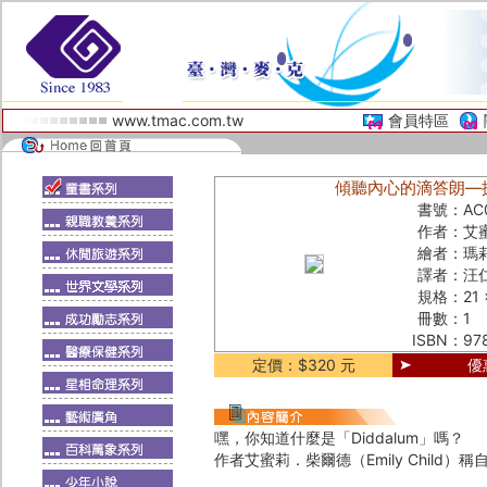
www.tmac.com.tw
會員特區
傾聽內心的滴答朗—探索自我
書號：
AC
作者：
艾蜜
繪者：
瑪莉
譯者：
汪
規格：
21
冊數：
1
ISBN：
97
定價：$320 元
優
嘿，你知道什麼是「Diddalum」嗎？
作者艾蜜莉．柴爾德（Emily Child