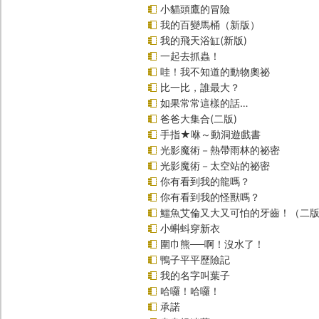
小貓頭鷹的冒險
我的百變馬桶（新版）
我的飛天浴缸(新版)
一起去抓蟲！
哇！我不知道的動物奧祕
比一比，誰最大？
如果常常這樣的話…
爸爸大集合(二版)
手指★咻～動洞遊戲書
光影魔術－熱帶雨林的祕密
光影魔術－太空站的祕密
你有看到我的龍嗎？
你有看到我的怪獸嗎？
鱷魚艾倫又大又可怕的牙齒！（二
小蝌蚪穿新衣
圍巾熊──啊！沒水了！
鴨子平平歷險記
我的名字叫葉子
哈囉！哈囉！
承諾