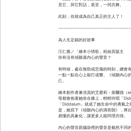
見它、與它對話，甚至，一同共舞。
此刻，你就成為自己真正的主人了！
-----------------------------------------
為人生定錨的好故事
汪仁雅／「繪本小情歌」粉絲頁版主
你有沒有傾聽過內心的聲音？
有時候，處在無助或悲傷的時刻，總會
一點一點在心上敲打成響。《傾聽內心
己。
繪本創作者兼演員的艾蜜莉・柴爾德（em
母都會抱著她坐在膝上，輕輕吟唱「Did
「Diddalum」就成了她生命中的勇
是，她寫下《傾聽內心的滴答朗》，將
易懂的具象化，讓更多人能同理共情。
內心的聲音跟腦袋裡的聲音是截然不同