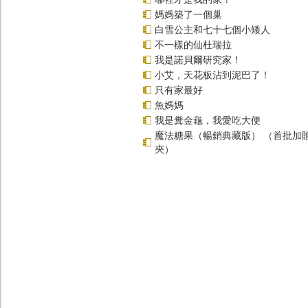
媽媽築了一個巢
白雪公主和七十七個小矮人
不一樣的仙杜瑞拉
我是諾貝爾研究家！
小艾，天花板沾到泥巴了！
只有家最好
魚媽媽
我是糞金龜，我愛吃大便
魔法糖果（暢銷典藏版） （首批加
夾）