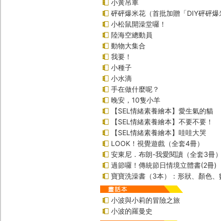
小黃吊車
砰砰爆米花（首批加贈「DIY砰砰
小松鼠開澡堂囉！
陸海空總動員
動物大集合
我要！
小種子
小水滴
手在做什麼呢？
晚安，10隻小羊
【SEL情緒素養繪本】愛生氣的貓
【SEL情緒素養繪本】不要不要！
【SEL情緒素養繪本】哇哇大哭
LOOK！視覺遊戲（全套4冊）
安東尼．布朗-我愛閱讀（全套3冊
過節囉！傳統節日情境立體書(2冊)
寶寶洗澡書（3本）：形狀、顏色、
小波與小莉的冒險之旅
小波的羅曼史