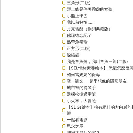
三角形(二版)
頭上總是停著鸚鵡的女孩
小熊上學去
我以前好怕……
月亮雪酪（暢銷典藏版）
佛瑞德忘記了
熱帶魚泰瑞
正方形(二版)
躲貓貓
我是章魚燒，我叫章魚三郎(二版)
【SEL情緒素養繪本】 恐龍怎麼發脾
如何當奶奶的保母
嗨！凱文──超乎想像的隱形朋友
城市裡的提琴手
選棵松樹過聖誕
小火車，大冒險
【SDGs繪本】擁有絕佳的方向感
熊
一起看電影
思念之屋
哪裡才是我的家？