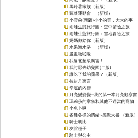
馬鈴薯家族（新版）
蔬菜運動會！（新版）
小雲朵(新版)小小的雲，大大的事
雨蛙生態旅行團：空中驚險之旅
雨蛙生態旅行團：雪地冒險之旅
媽媽做給你（新版）
水果海水浴！（新版）
畫畫嚕啦啦
我爸爸超級厲害！
我討厭去幼兒園(二版)
誰吃了我的蘋果？（新版）
拉封丹寓言
幸運的內德
月亮變變變─我的第一本月亮觀察書
瑪莉莎的章魚和其他不適當的寵物
小兔卜啾
各種各樣的情緒~感覺大書 （新版）
騎士胡比
友誼種子
騎士與公主