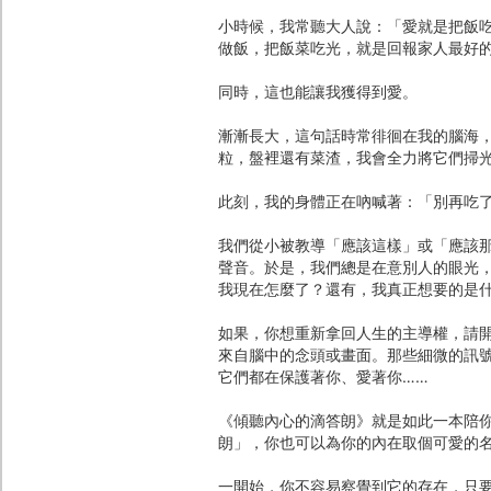
小時候，我常聽大人說：「愛就是把飯
做飯，把飯菜吃光，就是回報家人最好
同時，這也能讓我獲得到愛。
漸漸長大，這句話時常徘徊在我的腦海
粒，盤裡還有菜渣，我會全力將它們掃
此刻，我的身體正在吶喊著：「別再吃
我們從小被教導「應該這樣」或「應該
聲音。於是，我們總是在意別人的眼光
我現在怎麼了？還有，我真正想要的是
如果，你想重新拿回人生的主導權，請
來自腦中的念頭或畫面。那些細微的訊
它們都在保護著你、愛著你……
《傾聽內心的滴答朗》就是如此一本陪
朗」，你也可以為你的內在取個可愛的
一開始，你不容易察覺到它的存在，只