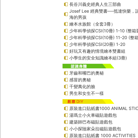
長谷川義史經典人生三部曲
Josef Lee 經典雙書──抵達快樂
海的男孩
繪本水族館（全套3冊）
少年科學偵探CSI(10冊) 1-10 (整箱
少年科學偵探CSI(10冊) 11-20 (整
少年科學偵探CSI(20冊) 1-20
好玩又有趣的情境繪本雙書組
小學生的安全知識繪本組(3冊)
牙齒和嘴巴的奧秘
感冒的奧秘
千變萬化的臉
男生和女生不一樣
原裝進口貼紙書1000 ANIMAL STIC
湯瑪士小火車磁貼遊戲包
建築師巴布磁貼遊戲包
小小探險家朵拉磁貼遊戲包
原裝進口貼紙書 1000 ACTIVITIES