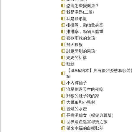
恐龍怎麼變健康？
我是湯匙(二版)
我是箱形龍
排排隊，動物量身高
排排隊，動物量體重
喜歡雨靴的女孩
飛天狐猴
討厭牙刷的男孩
媽媽的祈禱
藍鯨
【SDGs繪本】具有優雅姿態和歌
鯨
小內褲仙子
流星劃過天空的夜晚
野狼的肚子我的家
大餓狼和小豬村
冒煙的水壺
長壽湯仙女（暢銷典藏版）
世界遺產迷宮尋寶之旅
帶來幸福的白熊郵差