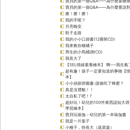
寶貝的第一個Q&A——為什麼要睡
寶貝的第一個Q&A――為什麼要說
擦！擦！擦！
我的手呢？
月亮晚安
鞋子走路
我的小小口袋書(12冊附CD)
我來教你種橘子
男生的小馬桶(附CD)
我長大了
【SEL情緒素養繪本】 啊──我生氣
超有趣！孩子一定要知道的事物【
本】
小小偵探拼圖書-誰偷吃了蜂蜜？
真是沒禮貌！！
太自私了吧！?
超好玩！幼兒的100件東西認知大
學習繪本】
寶貝玩瑜伽－幼兒的第一本瑜伽書
我是一片葉子
小種子，快長大（蔬菜篇）