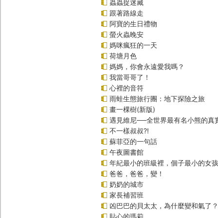
蟲蟲捉迷藏
跟著路線走
阿寶的生日禮物
螢火蟲晚安
媽咪瘋狂的一天
荷塘月色
媽媽，你會永遠愛我嗎？
我當哥哥了！
心裡的音符
雨蛙生態旅行團：地下探險之旅
畫一棵樹(新版)
遇見維尼──全世界最有名小熊的真
不一樣叔叔?!
蘇菲亞的一句話
午夜圖書館
年紀最小的班級裡，個子最小的女孩(
爸爸，爸爸，變！
奶奶的城市
家長補習班
凶巴巴的貝太太，為什麼變和氣了
貼心的瑪莉