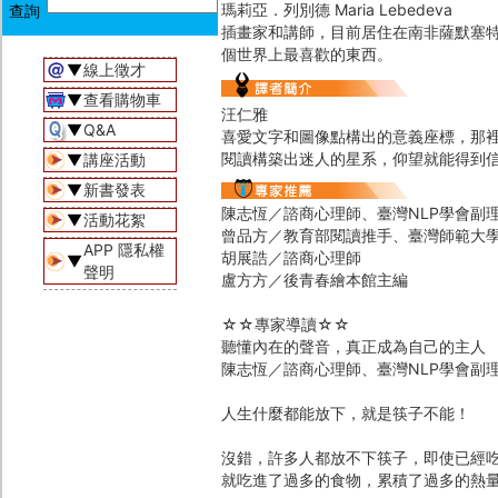
瑪莉亞．列別德 Maria Lebedeva
插畫家和講師，目前居住在南非薩默塞
個世界上最喜歡的東西。
▼
線上徵才
▼
查看購物車
汪仁雅
▼
Q&A
喜愛文字和圖像點構出的意義座標，那
閱讀構築出迷人的星系，仰望就能得到
▼
講座活動
▼
新書發表
陳志恆／諮商心理師、臺灣NLP學會副
▼
活動花絮
曾品方／教育部閱讀推手、臺灣師範大
APP 隱私權
胡展誥／諮商心理師
▼
聲明
盧方方／後青春繪本館主編
☆☆專家導讀☆☆
聽懂內在的聲音，真正成為自己的主人
陳志恆／諮商心理師、臺灣NLP學會副
人生什麼都能放下，就是筷子不能！
沒錯，許多人都放不下筷子，即使已經
就吃進了過多的食物，累積了過多的熱