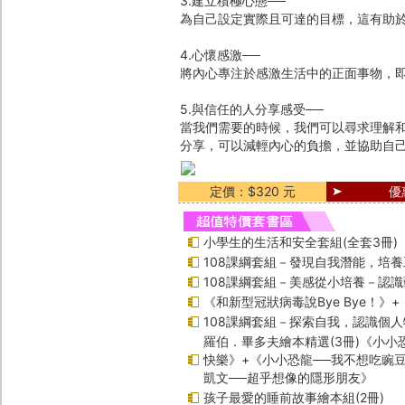
3.建立積極心態──
為自己設定實際且可達的目標，這有助
4.心懷感激──
將內心專注於感激生活中的正面事物，
5.與信任的人分享感受──
當我們需要的時候，我們可以尋求理解
分享，可以減輕內心的負擔，並協助自
定價：$320 元
優
小學生的生活和安全套組(全套3冊)
108課綱套組－發現自我潛能，培
108課綱套組－美感從小培養－認
《和新型冠狀病毒說Bye Bye！》
108課綱套組－探索自我，認識個人
羅伯．畢多夫繪本精選(3冊)《小小
快樂》+《小小恐龍──我不想吃豌
凱文──超乎想像的隱形朋友》
孩子最愛的睡前故事繪本組(2冊)