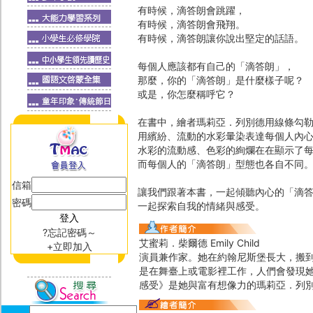
有時候，滴答朗會跳躍，
有時候，滴答朗會飛翔。
有時候，滴答朗讓你說出堅定的話語。
每個人應該都有自己的「滴答朗」，
那麼，你的「滴答朗」是什麼樣子呢？
或是，你怎麼稱呼它？
在書中，繪者瑪莉亞．列別德用線條勾
用繽紛、流動的水彩暈染表達每個人內
水彩的流動感、色彩的絢爛在在顯示了
而每個人的「滴答朗」型態也各自不同
信箱
讓我們跟著本書，一起傾聽內心的「滴
密碼
一起探索自我的情緒與感受。
?忘記密碼～
艾蜜莉．柴爾德 Emily Child
+立即加入
演員兼作家。她在約翰尼斯堡長大，搬
是在舞臺上或電影裡工作，人們會發現
感受》是她與富有想像力的瑪莉亞．列