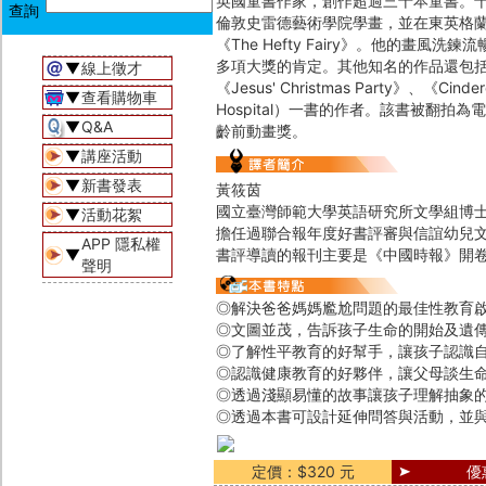
英國童書作家，創作超過三十本童書。
倫敦史雷德藝術學院學畫，並在東英格蘭
《The Hefty Fairy》。他的
多項大獎的肯定。其他知名的作品還包括了《Th
▼
線上徵才
《Jesus' Christmas Party》、《
▼
查看購物車
Hospital）一書的作者。該書被翻拍
▼
Q&A
齡前動畫獎。
▼
講座活動
▼
新書發表
黃筱茵
國立臺灣師範大學英語研究所文學組博士
▼
活動花絮
擔任過聯合報年度好書評審與信誼幼兒
APP 隱私權
▼
書評導讀的報刊主要是《中國時報》開
聲明
◎解決爸爸媽媽尷尬問題的最佳性教育
◎文圖並茂，告訴孩子生命的開始及遺
◎了解性平教育的好幫手，讓孩子認識
◎認識健康教育的好夥伴，讓父母談生
◎透過淺顯易懂的故事讓孩子理解抽象
◎透過本書可設計延伸問答與活動，並
定價：$320 元
優