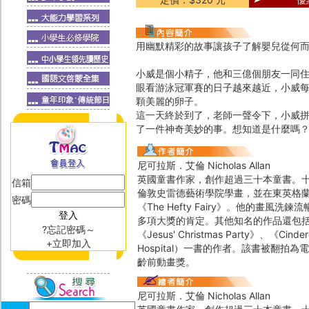
用幽默精彩的故事讓孩子了解嬰兒從何
小威是個小精子，他和三億個朋友一同
眼看游泳冠軍賽的日子越來越近，小威每
顆美麗的卵子。
這一天終於到了，老師一聲令下，小威
了一件神奇美妙的事。想知道是什麼嗎
尼可拉斯．艾倫 Nicholas Allan
英國童書作家，創作超過三十本童書。
信箱
倫敦史雷德藝術學院學畫，並在東英格蘭
密碼
《The Hefty Fairy》。他的
多項大獎的肯定。其他知名的作品還包括了《Th
?忘記密碼～
《Jesus' Christmas Party》、《
+立即加入
Hospital）一書的作者。該書被翻拍
齡前動畫獎。
尼可拉斯．艾倫 Nicholas Allan