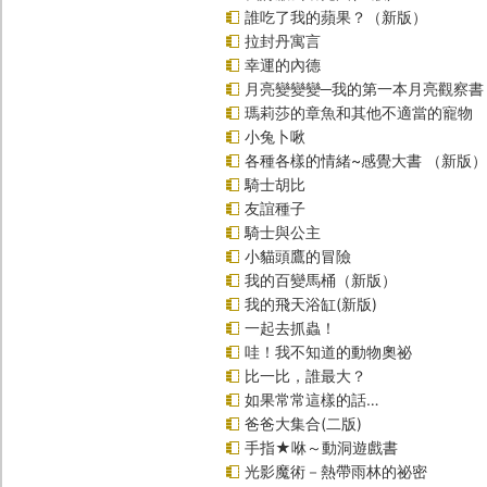
誰吃了我的蘋果？（新版）
拉封丹寓言
幸運的內德
月亮變變變─我的第一本月亮觀察書
瑪莉莎的章魚和其他不適當的寵物
小兔卜啾
各種各樣的情緒~感覺大書 （新版）
騎士胡比
友誼種子
騎士與公主
小貓頭鷹的冒險
我的百變馬桶（新版）
我的飛天浴缸(新版)
一起去抓蟲！
哇！我不知道的動物奧祕
比一比，誰最大？
如果常常這樣的話…
爸爸大集合(二版)
手指★咻～動洞遊戲書
光影魔術－熱帶雨林的祕密