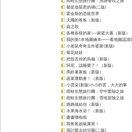
雨蛙生態旅行團：池塘發現之旅
都是放屁惹的禍(二版)
霍金斯的恐龍世界
天國的爸爸（新版）
蟲之歌
各種各樣的家──家庭大書（新版）
我的第1本地圖繪本――看地圖認識
小老鼠奇奇去外婆家(新版)
菊花娃娃
把殼丟掉的烏龜（新版）
阿尼，該睡覺了！（新版）
馬鈴薯家族（新版）
蔬菜運動會！（新版）
小雲朵(新版)小小的雲，大大的事
雨蛙生態旅行團：空中驚險之旅
雨蛙生態旅行團：雪地冒險之旅
媽媽做給你（新版）
水果海水浴！（新版）
畫畫嚕啦啦
我爸爸超級厲害！
我討厭去幼兒園(二版)