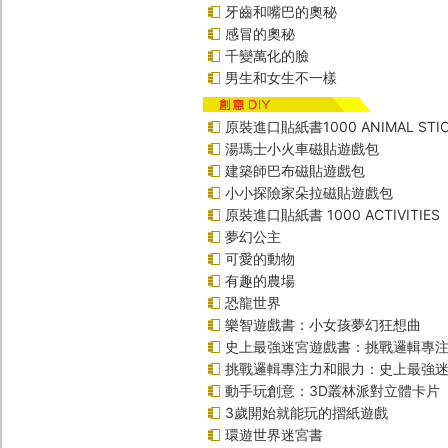
牙齒和嘴巴的奧秘
感冒的奧秘
千變萬化的臉
男生和女生不一樣
原裝進口貼紙書1000 ANIMAL STIC
湯瑪士小火車磁貼遊戲包
建築師巴布磁貼遊戲包
小小探險家朵拉磁貼遊戲包
原裝進口貼紙書 1000 ACTIVITIES
夢幻公主
可愛的動物
有趣的農場
恐龍世界
樂智遊戲書：小女孩夢幻狂想曲
史上最強迷宮遊戲書：挑戰邏輯專
挑戰邏輯專注力和眼力：史上最強迷
動手玩創意：3D叢林派對立體卡片
3歲開始就能玩的摺紙遊戲
環遊世界迷宮書