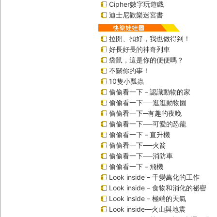
Cipher數字玩遊戲
迪士尼歡樂迷宮書
拉開、扣好，我也做得到！
好長好長的神奇列車
袋鼠，這是你的便便嗎？
不關你的事！
10隻小瓢蟲
偷偷看一下－認識動物的家
偷偷看一下──逛逛動物園
偷偷看一下─有趣的夜晚
偷偷看一下──可愛的恐龍
偷偷看一下－直升機
偷偷看一下──火箭
偷偷看一下──消防車
偷偷看一下－飛機
Look inside – 千變萬化的工作
Look inside – 食物和消化的祕密
Look inside – 極端的天氣
Look inside—火山與地震