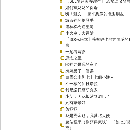
【SEL情緒素養繪本】 恐龍怎麼發脾
如何當奶奶的保母
嗨！凱文──超乎想像的隱形朋友
城市裡的提琴手
選棵松樹過聖誕
小火車，大冒險
【SDGs繪本】擁有絕佳的方向感
熊
一起看電影
思念之屋
哪裡才是我的家？
媽媽築了一個巢
白雪公主和七十七個小矮人
不一樣的仙杜瑞拉
我是諾貝爾研究家！
小艾，天花板沾到泥巴了！
只有家最好
魚媽媽
我是糞金龜，我愛吃大便
魔法糖果（暢銷典藏版） （首批加
夾）