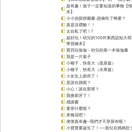
超有趣！孩子一定要知道的事物【
本】
小小偵探拼圖書-誰偷吃了蜂蜜？
真是沒禮貌！！
太自私了吧！?
超好玩！幼兒的100件東西認知大
學習繪本】
寶貝玩瑜伽－幼兒的第一本瑜伽書
我是一片葉子
小種子，快長大（蔬菜篇）
小種子，快長大（水果篇）
小女生上廁所了！
是誰在跳呢？
小心！誰在那裡？
我會刷牙了！
感謝書
要穿什麼呢？
來種花吧！
便便真有趣─我們才不穿尿布呢！
小寶寶要誕生了！──胎兒在媽媽肚