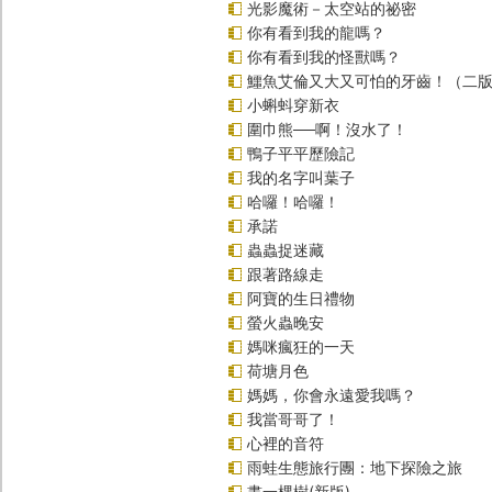
光影魔術－太空站的祕密
你有看到我的龍嗎？
你有看到我的怪獸嗎？
鱷魚艾倫又大又可怕的牙齒！（二
小蝌蚪穿新衣
圍巾熊──啊！沒水了！
鴨子平平歷險記
我的名字叫葉子
哈囉！哈囉！
承諾
蟲蟲捉迷藏
跟著路線走
阿寶的生日禮物
螢火蟲晚安
媽咪瘋狂的一天
荷塘月色
媽媽，你會永遠愛我嗎？
我當哥哥了！
心裡的音符
雨蛙生態旅行團：地下探險之旅
畫一棵樹(新版)