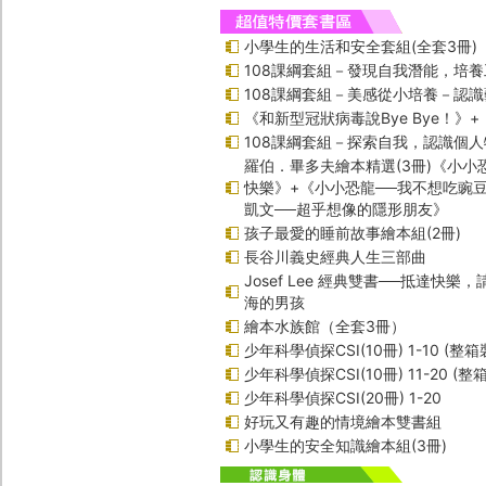
小學生的生活和安全套組(全套3冊)
108課綱套組－發現自我潛能，培
108課綱套組－美感從小培養－認
《和新型冠狀病毒說Bye Bye！》
108課綱套組－探索自我，認識個人
羅伯．畢多夫繪本精選(3冊)《小小
快樂》+《小小恐龍──我不想吃豌
凱文──超乎想像的隱形朋友》
孩子最愛的睡前故事繪本組(2冊)
長谷川義史經典人生三部曲
Josef Lee 經典雙書──抵達快樂
海的男孩
繪本水族館（全套3冊）
少年科學偵探CSI(10冊) 1-10 (整箱
少年科學偵探CSI(10冊) 11-20 (整
少年科學偵探CSI(20冊) 1-20
好玩又有趣的情境繪本雙書組
小學生的安全知識繪本組(3冊)