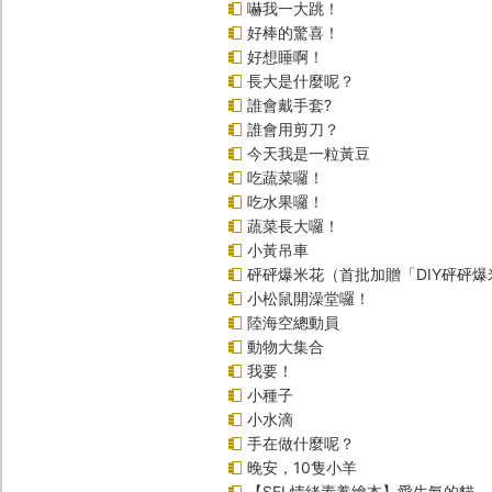
嚇我一大跳！
好棒的驚喜！
好想睡啊！
長大是什麼呢？
誰會戴手套?
誰會用剪刀？
今天我是一粒黃豆
吃蔬菜囉！
吃水果囉！
蔬菜長大囉！
小黃吊車
砰砰爆米花（首批加贈「DIY砰砰
小松鼠開澡堂囉！
陸海空總動員
動物大集合
我要！
小種子
小水滴
手在做什麼呢？
晚安，10隻小羊
【SEL情緒素養繪本】愛生氣的貓