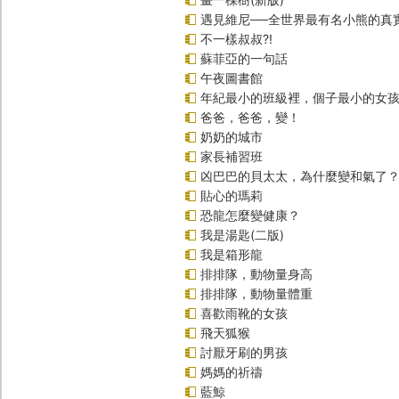
遇見維尼──全世界最有名小熊的真
不一樣叔叔?!
蘇菲亞的一句話
午夜圖書館
年紀最小的班級裡，個子最小的女孩(
爸爸，爸爸，變！
奶奶的城市
家長補習班
凶巴巴的貝太太，為什麼變和氣了
貼心的瑪莉
恐龍怎麼變健康？
我是湯匙(二版)
我是箱形龍
排排隊，動物量身高
排排隊，動物量體重
喜歡雨靴的女孩
飛天狐猴
討厭牙刷的男孩
媽媽的祈禱
藍鯨