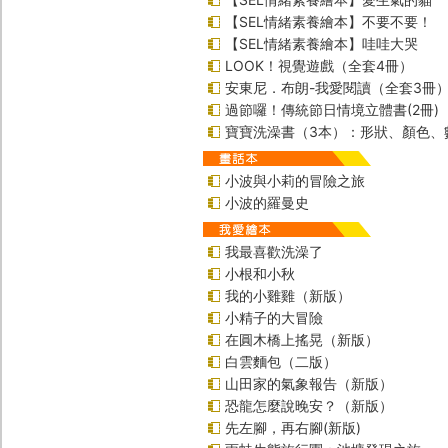
【SEL情緒素養繪本】不要不要！
【SEL情緒素養繪本】哇哇大哭
LOOK！視覺遊戲（全套4冊）
安東尼．布朗-我愛閱讀（全套3冊
過節囉！傳統節日情境立體書(2冊)
寶寶洗澡書（3本）：形狀、顏色、
小波與小莉的冒險之旅
小波的羅曼史
我最喜歡洗澡了
小根和小秋
我的小雞雞（新版）
小精子的大冒險
在圓木橋上搖晃（新版）
白雲麵包（二版）
山田家的氣象報告（新版）
恐龍怎麼說晚安？（新版）
先左腳，再右腳(新版)