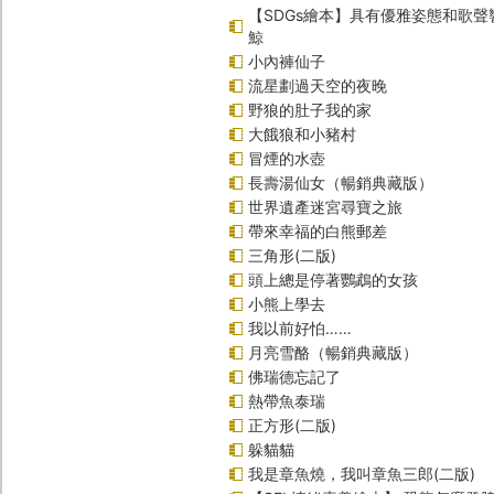
【SDGs繪本】具有優雅姿態和歌
鯨
小內褲仙子
流星劃過天空的夜晚
野狼的肚子我的家
大餓狼和小豬村
冒煙的水壺
長壽湯仙女（暢銷典藏版）
世界遺產迷宮尋寶之旅
帶來幸福的白熊郵差
三角形(二版)
頭上總是停著鸚鵡的女孩
小熊上學去
我以前好怕……
月亮雪酪（暢銷典藏版）
佛瑞德忘記了
熱帶魚泰瑞
正方形(二版)
躲貓貓
我是章魚燒，我叫章魚三郎(二版)