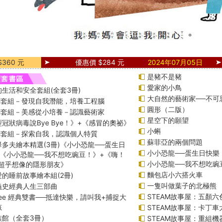
360 元
優惠價 $284 元
2024年07月05日
是豬不是豬
愛家的小鳥
生活和安全套組(全套3冊)
大自然的藝術家──不可
課綱套組－發現自我潛能，培養工程腦
圓形（二版）
課綱套組－美感從小培養－認識藝術家
星空下的願望
冠狀病毒說Bye Bye！》+《感冒的奧祕》
小蝌
課綱套組－探索自我，認識個人特質
蘇菲亞的兩個問題
多夫繪本精選(3冊)《小小恐龍──蛋生日
小小恐龍──蛋生日快樂
+《小小恐龍──我不想吃豌豆！》+《嗨！
小小恐龍──我不想吃豌
─超乎想像的隱形朋友》
麵包店小六搭火車
的睡前故事繪本組(2冊)
一隻叫做葉子的北極熊
義史經典人生三部曲
STEAM故事屋：五顏六
f Lee 經典雙書──抵達快樂，請叫我+捕捉大
孩
STEAM故事屋：卡丁
族館（全套3冊）
STEAM故事屋：重組