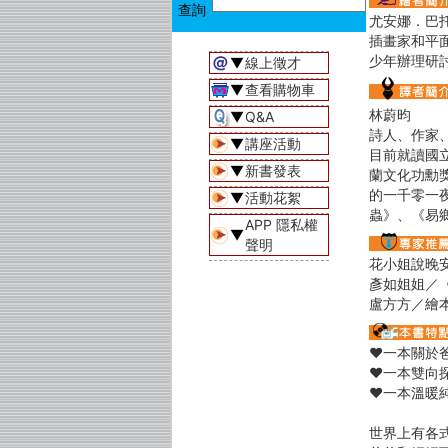
尤安娜．巴托西克
插畫家和平
少年辦理研
▼
線上徵才
▼
查看購物車
林蔚昀
▼
Q&A
詩人、作家
▼
講座活動
目前就讀國
▼
新書發表
蘭文化功勳
的一千零一
▼
活動花絮
蟲》、《易
APP 隱私權
▼
聲明
花小姐說晚
彥如姐姐／
盧方方／繪
♥一本關於
♥一本雙向
♥一本溫暖
世界上有各