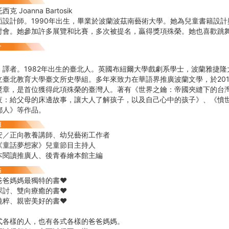
 Joanna Bartosik
面設計師。1990年出生，畢業於波蘭波茲南藝術大學。她為兒童書籍設
討會。她參加許多展覽和比賽，多次被提名，贏得獎項殊榮。她也喜歡跳
、譯者。1982年出生的臺北人。英國布紐爾大學戲劇系學士，波蘭雅捷
立臺北教育大學臺文所史學組。多年來致力在華語界推廣波蘭文學，於20
獎章，是首位獲得此項殊榮的臺灣人。著有《世界之鑰：帝國夾縫下的台
夜：給父母的床邊故事，讓大人了解孩子，以及自己心中的孩子》、《憤
鄉人》等作品。
安／正向教養講師、幼兒藝術工作者
《童話夢想家》兒童節目主持人
本閱讀推廣人、後青春繪本館主編
爸爸媽媽最獨特的書♥
探討、雙向療癒的書♥
純粹、親密美好的書♥
式各樣的人，也有各式各樣的爸爸媽媽。