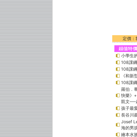
定價：$
小學生的
108
108
《和新型
108
羅伯．畢
快樂》
凱文─
孩子最愛
長谷川
Jose
海的男
繪本水