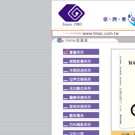
www.tmac.com.tw
定價：$