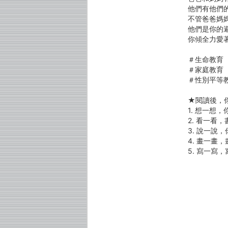
他們有他們
不管爸爸媽
他們是你的
你傾全力愛
＃生命教育
＃家庭教育
＃性別平等
★閱讀後，
1. 想一想
2. 看一看
3. 說一
4. 畫一畫
5. 寫一寫