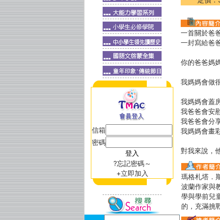
一首關於爸
一封寫給爸
你的爸爸媽
我媽媽會做
我媽媽會蓋
我爸爸會安
我爸爸會分
信箱
我媽媽會畫
密碼
對我來說，
?忘記密碼～
+立即加入
瑪格札塔．斯文卓
波蘭作家與
學與學前兒
的，充滿挑