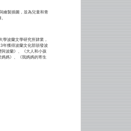
計與繪製插圖，並為兒童和青
舞。
隆大學波蘭文學研究所肄業，
13年獲得波蘭文化部頒發波
灣與波蘭》、《大人和小孩
世媽媽》、《我媽媽的寄生