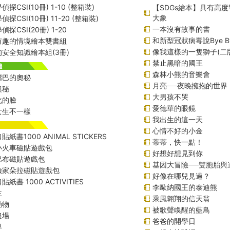
探CSI(10冊) 1-10 (整箱裝)
【SDGs繪本】具有高
大象
探CSI(10冊) 11-20 (整箱裝)
一本沒有故事的書
探CSI(20冊) 1-20
和新型冠狀病毒說Bye B
有趣的情境繪本雙書組
像我這樣的一隻獅子(二
安全知識繪本組(3冊)
禁止黑暗的國王
森林小熊的音樂會
嘴巴的奧秘
月亮──夜晚擁抱的世界
奧秘
大男孩不哭
化的臉
愛德華的眼鏡
女生不一樣
我出生的這一天
心情不好的小金
紙書1000 ANIMAL STICKERS
蒂蒂，快一點！
小火車磁貼遊戲包
好想好想見到你
巴布磁貼遊戲包
基因大冒險──雙胞胎與
險家朵拉磁貼遊戲包
好像在哪兒見過？
紙書 1000 ACTIVITIES
李歐納國王的泰迪熊
主
乘風翱翔的信天翁
動物
被歌聲喚醒的藍鳥
農場
爸爸的開學日
界