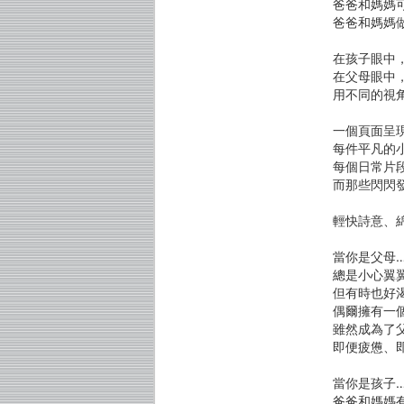
爸爸和媽媽
爸爸和媽媽
在孩子眼中
在父母眼中
用不同的視
一個頁面呈
每件平凡的
每個日常片
而那些閃閃
輕快詩意、
當你是父母
總是小心翼
但有時也好
偶爾擁有一
雖然成為了
即便疲憊、
當你是孩子
爸爸和媽媽