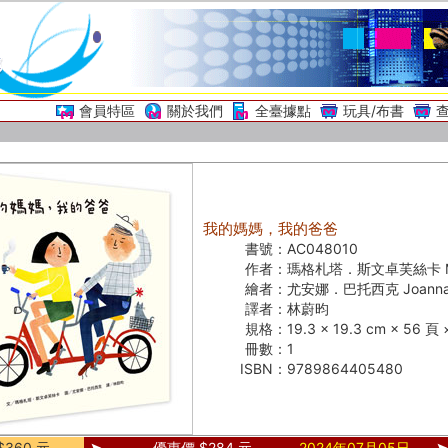
會員特區
關於我們
全臺據點
玩具/布書
我的媽媽，我的爸爸
書號：
AC048010
作者：
瑪格札塔．斯文卓芙絲卡 Małg
繪者：
尤安娜．巴托西克 Joanna B
譯者：
林蔚昀
規格：
19.3 × 19.3 cm × 56 
冊數：
1
ISBN：
9789864405480
360 元
優惠價 $284 元
2024年07月05日