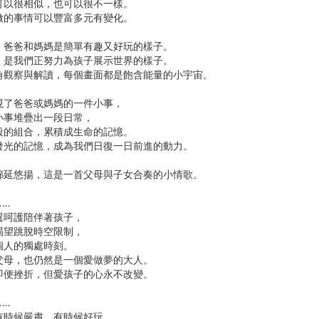
可以很相似，也可以很不一樣。
做的事情可以豐富多元有變化。
，爸爸和媽媽是簡單有趣又好玩的樣子。
，是我們正努力為孩子展示世界的樣子。
角觀察與解讀，每個畫面都是飽含能量的小宇宙。
現了爸爸或媽媽的一件小事，
小事堆疊出一段日常，
段的組合，累積成生命的記憶。
發光的記憶，成為我們日復一日前進的動力。
綿延悠揚，這是一首父母與子女合奏的小情歌。
……
翼呵護陪伴著孩子，
渴望跳脫時空限制，
個人的獨處時刻。
父母，也仍然是一個愛做夢的大人。
即便挫折，但愛孩子的心永不改變。
……
有時候嚴肅，有時候好玩。