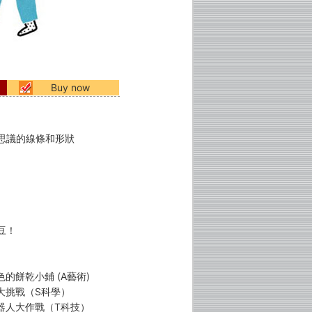
Buy now
思議的線條和形狀
豆！
色的餅乾小鋪 (A藝術)
車大挑戰（S科學）
機器人大作戰（T科技）