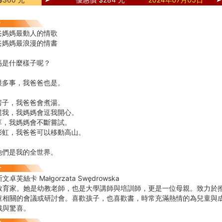
爸媽媽最動人的情歌
爸媽媽最浪漫的情書
媽是什麼樣子呢？
很多事，我爸爸也是。
房子，我爸爸會煮湯。
慰我，我媽媽會逗我開心。
享，我媽媽會不斷嘗試。
彩虹，我爸爸可以移動高山。
他們是我的全世界。
芙絲卡 Małgorzata Swędrowska
教育家。她是幼教老師，也是大學講師與培訓師，更是一位母親。致力於
童相關的會議或研討會。喜歡孩子，也喜歡書，時常充滿熱情的為兒童與
戰與驚喜。