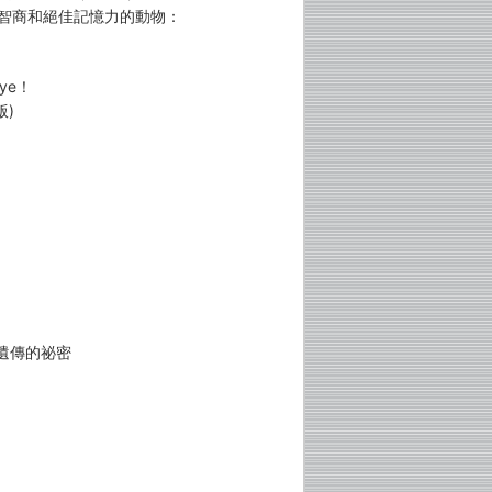
度智商和絕佳記憶力的動物：
ye！
版)
遺傳的祕密