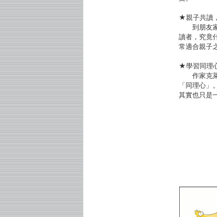
★親子共讀
到朋友家作
讀者，究竟
常適合親子
★學習同理
作家克萊兒
「同理心」
其實也只是