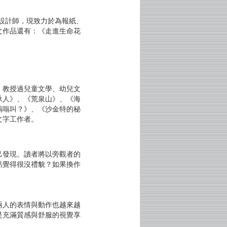
面設計師，現致力於為報紙、
文作品還有：《走進生命花
教授過兒童文學、幼兒文
承人》、《荒泉山》、《海
嗡嗡叫？》、《沙金特的秘
文字工作者。
發現。讀者將以旁觀者的
點覺得很沒禮貌？如果換作
人的表情與動作也越來越
是充滿質感與舒服的視覺享