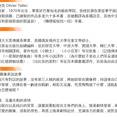
livier Tallec
畫家，1970年出生，畢業於巴黎知名的藝術學院。曾經於廣告業從事平
繪製插圖。已繪製的作品多達六十多本書，並被翻譯為多國語言。其他中
塔和那個那個的聖誕節》、《嘰哩呱啦找一找》等書。
輔大大眾傳播系畢業、美國俄亥俄州立大學兒童文學碩士。
金出版社副總編輯，並於靜宜大學、中原大學、實踐大學、輔仁大學，
展等相關課程。著作包括《小騎士》、《小小豆芽》等兒歌集；《記憶傳
、《一星期的變奏曲》等青少年小說譯作；《為什麼蚊子老在人們耳朵邊
《紅翅膀貓頭鷹》、《法比安的派對》等近百本圖畫書譯作。目前為自由
用圖像來說故事
有對話的故事，沒有第三人稱的敘述，將細節留在圖像裡，待讀者自己
事發展，彷彿在看一齣迷你戲劇，精彩又逗趣。究竟鴨鴨做了什麼，讓點
會怎麼做呢？
圖、逗趣生動的表情
白以及純白的背景，讓畫面重點留在主角們的身上。隨著劇情發展，兩
可愛的圖像、清新的用色，再搭上隨著劇情起伏、充滿張力的畫面，絕對