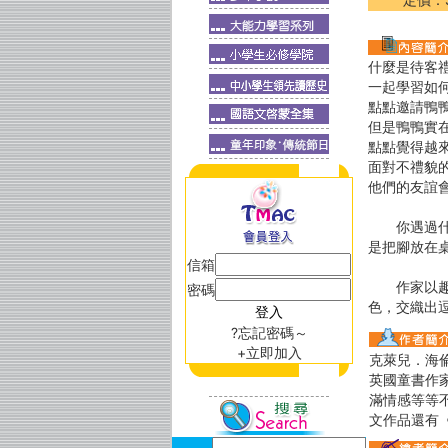
什麼是待客
一起學習如
點點邀請鴨
但是鴨鴨實
點點覺得越
面對不禮貌
他們的友誼
你遇過什麼
是把腳放在
信箱
作家以趣味
密碼
色，交織出
?忘記密碼～
+立即加入
克萊兒．海倫．威
英國童書作
滿情感等等
文作品還有