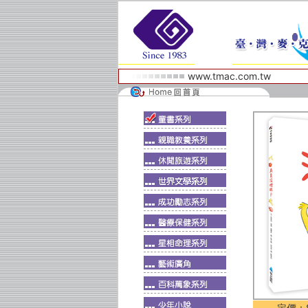
www.tmac.com.tw
定價：$