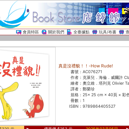
會員特區
關於我們
全臺據點
玩具/布書
真是沒禮貌！！-How Rude!
書號：
AC076271
作者：
克萊兒．海倫．威爾許 Clare 
繪者：
奧立維．塔列克 Olivier Tal
譯者：
鄭榮珍
規格：
25× 25 cm × 40頁 × 彩
冊數：
1
ISBN：
9789864405527
320 元
優惠價 $253 元
2025年03月05日