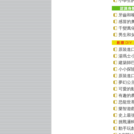
小學生的
牙齒和
感冒的
千變萬
男生和
原裝進口貼
湯瑪士
建築師
小小探
原裝進口貼
夢幻公
可愛的
有趣的
恐龍世
樂智遊
史上最
挑戰邏
動手玩