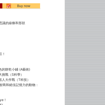
Buy now
思議的線條和形狀
豆！
色的餅乾小鋪 (A藝術)
車大挑戰（S科學）
機器人大作戰（T科技）
度智商和絕佳記憶力的動物：
ye！
版)