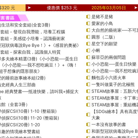
320 元
優惠價 $253 元
2025年03月05日
是豬不是豬
愛家的小鳥
生活和安全套組(全套3冊)
大自然的藝術家──不可
課綱套組－發現自我潛能，培養工程腦
圓形（二版）
課綱套組－美感從小培養－認識藝術家
星空下的願望
冠狀病毒說Bye Bye！》+《感冒的奧祕》
小蝌
課綱套組－探索自我，認識個人特質
蘇菲亞的兩個問題
多夫繪本精選(3冊)《小小恐龍──蛋生日
小小恐龍──蛋生日快樂
+《小小恐龍──我不想吃豌豆！》+《嗨！
小小恐龍──我不想吃豌
─超乎想像的隱形朋友》
麵包店小六搭火車
的睡前故事繪本組(2冊)
一隻叫做葉子的北極熊
義史經典人生三部曲
STEAM故事屋：五顏六
f Lee 經典雙書──抵達快樂，請叫我+捕捉大
孩
STEAM故事屋：卡丁
族館（全套3冊）
STEAM故事屋：重組
探CSI(10冊) 1-10 (整箱裝)
【SDGs繪本】具有高
大象
探CSI(10冊) 11-20 (整箱裝)
一本沒有故事的書
探CSI(20冊) 1-20
和新型冠狀病毒說Bye B
有趣的情境繪本雙書組
像我這樣的一隻獅子(二