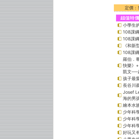
定價：$
小學生的
108
108
《和新型
108
羅伯．畢
快樂》
凱文─
孩子最愛
長谷川
Jose
海的男
繪本水
少年科學偵
少年科學偵
少年科學偵
好玩又