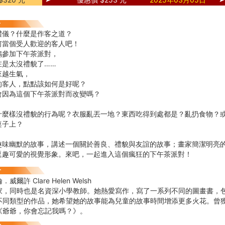
禮儀？什麼是作客之道？
何當個受人歡迎的客人吧！
鴨參加下午茶派對，
在是太沒禮貌了……
來越生氣，
的客人，點點該如何是好呢？
會因為這個下午茶派對而改變嗎？
樣沒禮貌的行為呢？衣服亂丟一地？東西吃得到處都是？亂扔食物？或
桌子上？
幽默的故事，講述一個關於善良、禮貌與友誼的故事；畫家簡潔明亮的
逗趣可愛的視覺形象。來吧，一起進入這個瘋狂的下午茶派對！
爾許 Clare Helen Welsh
家，同時也是名資深小學教師。她熱愛寫作，寫了一系列不同的圖畫書，
不同類型的作品，她希望她的故事能為兒童的故事時間增添更多火花。曾
《爺爺，你會忘記我嗎？》。