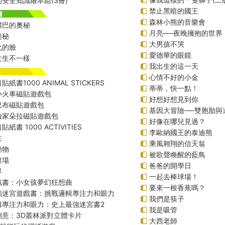
安全知識繪本組(3冊)
禁止黑暗的國王
森林小熊的音樂會
嘴巴的奧秘
月亮──夜晚擁抱的世界
奧秘
大男孩不哭
化的臉
愛德華的眼鏡
女生不一樣
我出生的這一天
心情不好的小金
紙書1000 ANIMAL STICKERS
蒂蒂，快一點！
小火車磁貼遊戲包
好想好想見到你
巴布磁貼遊戲包
基因大冒險──雙胞胎與
險家朵拉磁貼遊戲包
好像在哪兒見過？
紙書 1000 ACTIVITIES
李歐納國王的泰迪熊
主
乘風翱翔的信天翁
動物
被歌聲喚醒的藍鳥
農場
爸爸的開學日
界
一起去棒球場！
戲書：小女孩夢幻狂想曲
要來一根香蕉嗎？
強迷宮遊戲書：挑戰邏輯專注力和眼力
我們是筷子
輯專注力和眼力：史上最強迷宮書2
我是吸管
創意：3D叢林派對立體卡片
大西老師