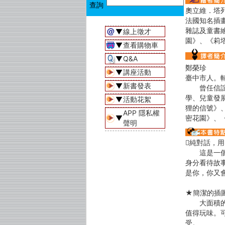
奧立維．塔列克 O
法國知名插
雜誌及童書
▼
線上徵才
園》、《莉
▼
查看購物車
▼
Q&A
鄭榮珍
▼
講座活動
臺中市人。
▼
新書發表
曾任信誼基
學、兒童發
▼
活動花絮
狸的信號》
APP 隱私權
▼
密花園》、
聲明
純對話，
這是一個只
身分看待故
是你，你又
★簡潔的插
大面積的留
值得玩味。
受。