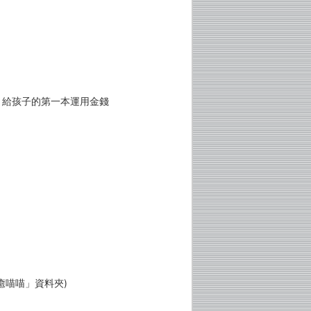
？給孩子的第一本運用金錢
！
癒喵喵」資料夾)