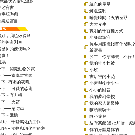
始就能玩的摺紙遊戲
綠色的星星
界迷宮書
鱷魚達利
r數字玩遊戲
睡覺時間出沒的怪獸
歡樂迷宮書
大大先生
聰明的千百種方式
扣好，我也做得到！
小杯學游泳
長的神奇列車
你要用壓歲錢買什麼呢
這是你的便便嗎？
啟蒙書
的事！
公主，你穿洋裝，不行
瓢蟲
我的神奇棉被
一下－認識動物的家
小班
一下──逛逛動物園
書店裡的小花
一下─有趣的夜晚
小蓮與柳樹少年
一下──可愛的恐龍
小小的回音
一下－直升機
我的夢幻學校
一下──火箭
我的家人超級棒
一下──消防車
貓頭鷹騎士
一下－飛機
醜小芽兒
inside – 千變萬化的工作
貓咪茶館(首批加贈「療
inside – 食物和消化的祕密
你的身體是你的
nside – 極端的天氣