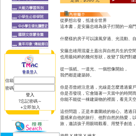
從夢想出發，抵達全世界
這本書，是安藤忠雄為孩子打開的一扇
什麼樣的房子可以讓風穿過、光流動、
安藤忠雄用混凝土蓋出與自然共生的空
也用最純粹的幾何形狀，改變了我們對
從一張紙、一道光、一個想像開始，
我們都是建築師。
信箱
你是否曾經注意過，光線是怎麼透過窗
密碼
你是否發現，它會隨著一天當中的時間
你能不能從一棟建築物的裡面，看見天
?忘記密碼～
+立即加入
這些問題，正是本書圍繞的核心。透過
靈感來自他的旅行、他對自然的熱愛，
旅，邀請孩子用眼睛觀看、用雙手創造
遊戲 X 建築 X 繪本