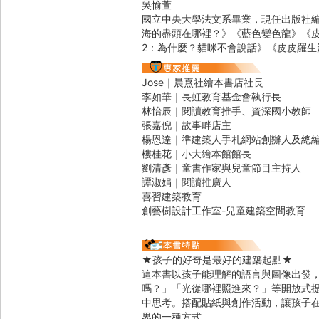
吳愉萱
國立中央大學法文系畢業，現任出版社
海的盡頭在哪裡？》《藍色變色龍》《
2：為什麼？貓咪不會說話》《皮皮羅生
Jose｜晨熹社繪本書店社長
李如華｜長虹教育基金會執行長
林怡辰｜閱讀教育推手、資深國小教師
張嘉倪｜故事畔店主
楊恩達｜準建築人手札網站創辦人及總
樓桂花｜小大繪本館館長
劉清彥｜童書作家與兒童節目主持人
譚淑娟｜閱讀推廣人
喜習建築教育
創藝樹設計工作室-兒童建築空間教育
★孩子的好奇是最好的建築起點★
這本書以孩子能理解的語言與圖像出發
嗎？」「光從哪裡照進來？」等開放式
中思考。搭配貼紙與創作活動，讓孩子
界的一種方式。