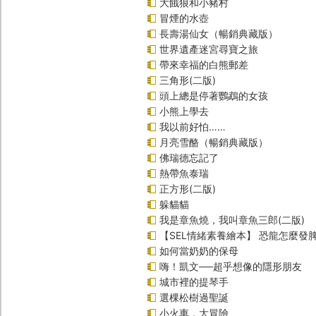
大餓狼和小豬村
冒煙的水壺
長壽湯仙女（暢銷典藏版）
世界遺產迷宮尋寶之旅
帶來幸福的白熊郵差
三角形(二版)
頭上總是停著鸚鵡的女孩
小熊上學去
我以前好怕……
月亮雪酪（暢銷典藏版）
佛瑞德忘記了
熱帶魚泰瑞
正方形(二版)
躲貓貓
我是章魚燒，我叫章魚三郎(二版)
【SEL情緒素養繪本】 恐龍怎麼發脾
如何當奶奶的保母
嗨！凱文──超乎想像的隱形朋友
城市裡的提琴手
選棵松樹過聖誕
小火車，大冒險