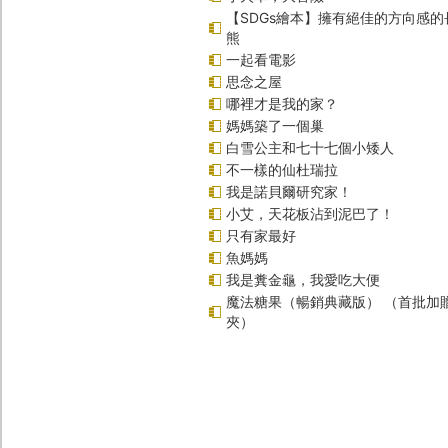
【SDGs繪本】擁有絕佳的方向感
熊
一起看電影
思念之屋
哪裡才是我的家？
媽媽築了一個巢
白雪公主和七十七個小矮人
不一樣的仙杜瑞拉
我是諾貝爾研究家！
小艾，天花板沾到泥巴了！
只有家最好
魚媽媽
我是糞金龜，我愛吃大便
魔法糖果（暢銷典藏版） （首批加
夾）