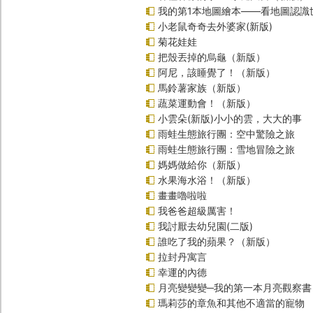
我的第1本地圖繪本――看地圖認識
小老鼠奇奇去外婆家(新版)
菊花娃娃
把殼丟掉的烏龜（新版）
阿尼，該睡覺了！（新版）
馬鈴薯家族（新版）
蔬菜運動會！（新版）
小雲朵(新版)小小的雲，大大的事
雨蛙生態旅行團：空中驚險之旅
雨蛙生態旅行團：雪地冒險之旅
媽媽做給你（新版）
水果海水浴！（新版）
畫畫嚕啦啦
我爸爸超級厲害！
我討厭去幼兒園(二版)
誰吃了我的蘋果？（新版）
拉封丹寓言
幸運的內德
月亮變變變─我的第一本月亮觀察書
瑪莉莎的章魚和其他不適當的寵物