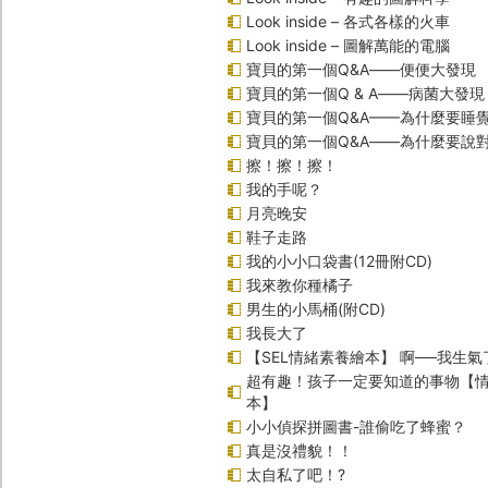
Look inside – 各式各樣的火車
Look inside – 圖解萬能的電腦
寶貝的第一個Q&A――便便大發現
寶貝的第一個Q & A――病菌大發現
寶貝的第一個Q&A——為什麼要睡
寶貝的第一個Q&A――為什麼要說
擦！擦！擦！
我的手呢？
月亮晚安
鞋子走路
我的小小口袋書(12冊附CD)
我來教你種橘子
男生的小馬桶(附CD)
我長大了
【SEL情緒素養繪本】 啊──我生氣
超有趣！孩子一定要知道的事物【
本】
小小偵探拼圖書-誰偷吃了蜂蜜？
真是沒禮貌！！
太自私了吧！?