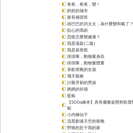
爸爸，爸爸，變！
奶奶的城市
家長補習班
凶巴巴的貝太太，為什麼變和氣了
貼心的瑪莉
恐龍怎麼變健康？
我是湯匙(二版)
我是箱形龍
排排隊，動物量身高
排排隊，動物量體重
喜歡雨靴的女孩
飛天狐猴
討厭牙刷的男孩
媽媽的祈禱
藍鯨
【SDGs繪本】具有優雅姿態和歌
鯨
小內褲仙子
流星劃過天空的夜晚
野狼的肚子我的家