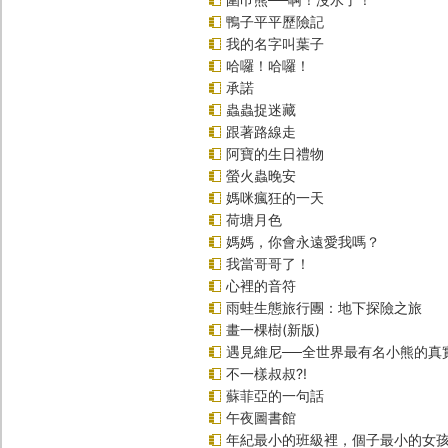
鴨子平平歷險記
我的名字叫葉子
哈囉！哈囉！
承諾
蟲蟲捉迷藏
跟著路線走
阿寶的生日禮物
螢火蟲晚安
媽咪瘋狂的一天
荷塘月色
媽媽，你會永遠愛我嗎？
我當哥哥了！
心裡的音符
雨蛙生態旅行團：地下探險之旅
畫一棵樹(新版)
遇見維尼──全世界最有名小熊的真
不一樣叔叔?!
蘇菲亞的一句話
午夜圖書館
年紀最小的班級裡，個子最小的女孩