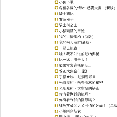
小兔卜啾
各種各樣的情緒~感覺大書 （新版
騎士胡比
友誼種子
騎士與公主
小貓頭鷹的冒險
我的百變馬桶（新版）
我的飛天浴缸(新版)
一起去抓蟲！
哇！我不知道的動物奧祕
比一比，誰最大？
如果常常這樣的話…
爸爸大集合(二版)
手指★咻～動洞遊戲書
光影魔術－熱帶雨林的祕密
光影魔術－太空站的祕密
你有看到我的龍嗎？
你有看到我的怪獸嗎？
鱷魚艾倫又大又可怕的牙齒！（二
小蝌蚪穿新衣
圍巾熊──啊！沒水了！