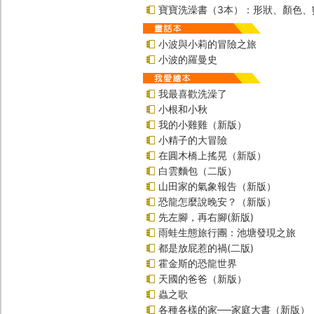
寶寶洗澡書（3本）：形狀、顏色、
小波與小莉的冒險之旅
小波的羅曼史
我最喜歡洗澡了
小根和小秋
我的小雞雞（新版）
小精子的大冒險
在圓木橋上搖晃（新版）
白雲麵包（二版）
山田家的氣象報告（新版）
恐龍怎麼說晚安？（新版）
先左腳，再右腳(新版)
雨蛙生態旅行團：池塘發現之旅
都是放屁惹的禍(二版)
霍金斯的恐龍世界
天國的爸爸（新版）
蟲之歌
各種各樣的家──家庭大書（新版）