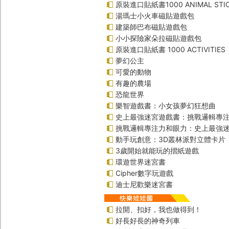
原裝進口貼紙書1000 ANIMAL STIC
湯瑪士小火車磁貼遊戲包
建築師巴布磁貼遊戲包
小小探險家朵拉磁貼遊戲包
原裝進口貼紙書 1000 ACTIVITIES
夢幻公主
可愛的動物
有趣的農場
恐龍世界
樂智遊戲書：小女孩夢幻狂想曲
史上最強迷宮遊戲書：挑戰邏輯專
挑戰邏輯專注力和眼力：史上最強迷
動手玩創意：3D叢林派對立體卡片
3歲開始就能玩的摺紙遊戲
環遊世界迷宮書
Cipher數字玩遊戲
迪士尼歡樂迷宮書
拉開、扣好，我也做得到！
好長好長的神奇列車