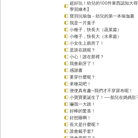
超好玩！幼兒的100件東西認知大
學習繪本】
寶貝玩瑜伽－幼兒的第一本瑜伽書
我是一片葉子
小種子，快長大（蔬菜篇）
小種子，快長大（水果篇）
小女生上廁所了！
是誰在跳呢？
小心！誰在那裡？
我會刷牙了！
感謝書
要穿什麼呢？
來種花吧！
便便真有趣─我們才不穿尿布呢！
小寶寶要誕生了！──胎兒在媽媽肚
嚇我一大跳！
好棒的驚喜！
好想睡啊！
長大是什麼呢？
誰會戴手套?
誰會用剪刀？