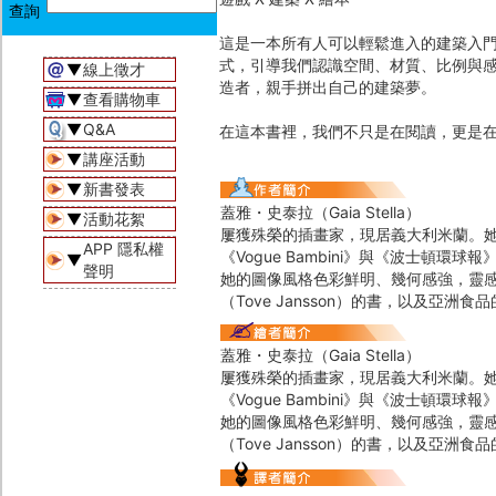
這是一本所有人可以輕鬆進入的建築入
式，引導我們認識空間、材質、比例與感
▼
線上徵才
造者，親手拼出自己的建築夢。
▼
查看購物車
▼
Q&A
在這本書裡，我們不只是在閱讀，更是
▼
講座活動
▼
新書發表
蓋雅・史泰拉（Gaia Stella）
▼
活動花絮
屢獲殊榮的插畫家，現居義大利米蘭。
APP 隱私權
《Vogue Bambini》與《波士頓環
▼
聲明
她的圖像風格色彩鮮明、幾何感強，靈感
（Tove Jansson）的書，以及亞洲
蓋雅・史泰拉（Gaia Stella）
屢獲殊榮的插畫家，現居義大利米蘭。
《Vogue Bambini》與《波士頓環
她的圖像風格色彩鮮明、幾何感強，靈感
（Tove Jansson）的書，以及亞洲