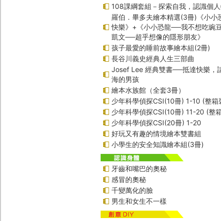
108課綱套組－探索自我，認識個
羅伯．畢多夫繪本精選(3冊)《小小
快樂》+《小小恐龍──我不想吃豌
凱文──超乎想像的隱形朋友》
孩子最愛的睡前故事繪本組(2冊)
長谷川義史經典人生三部曲
Josef Lee 經典雙書──抵達快樂
海的男孩
繪本水族館（全套3冊）
少年科學偵探CSI(10冊) 1-10 (整箱
少年科學偵探CSI(10冊) 11-20 (整
少年科學偵探CSI(20冊) 1-20
好玩又有趣的情境繪本雙書組
小學生的安全知識繪本組(3冊)
牙齒和嘴巴的奧秘
感冒的奧秘
千變萬化的臉
男生和女生不一樣