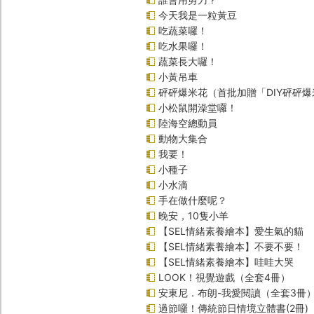
今天我是一粒黃豆
吃蔬菜囉！
吃水果囉！
蔬菜長大囉！
小黃吊車
砰砰爆米花（首批加贈「DIY砰砰
小松鼠開澡堂囉！
陸海空總動員
動物大集合
我要！
小種子
小水滴
手在做什麼呢？
晚安，10隻小羊
【SEL情緒素養繪本】愛生氣的貓
【SEL情緒素養繪本】不要不要！
【SEL情緒素養繪本】哇哇大哭
LOOK！視覺遊戲（全套4冊）
安東尼．布朗-我愛閱讀（全套3冊
過節囉！傳統節日情境立體書(2冊)