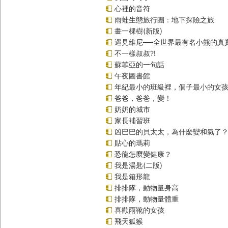
心裡的音符
雨蛙生態旅行團：地下探險之旅
畫一棵樹(新版)
遇見維尼──全世界最有名小熊的真
不一樣叔叔?!
蘇菲亞的一句話
午夜圖書館
年紀最小的班級裡，個子最小的女孩(
爸爸，爸爸，變！
奶奶的城市
家長補習班
凶巴巴的貝太太，為什麼變和氣了
貼心的瑪莉
恐龍怎麼變健康？
我是湯匙(二版)
我是箱形龍
排排隊，動物量身高
排排隊，動物量體重
喜歡雨靴的女孩
飛天狐猴