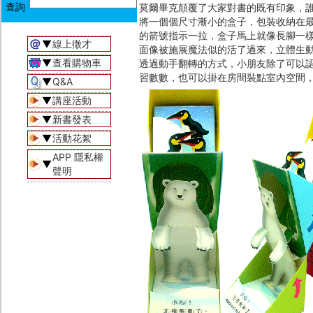
莫爾畢克顛覆了大家對書的既有印象，
將一個個尺寸漸小的盒子，包裝收納在
的箭號指示一拉，盒子馬上就像長腳一
▼
線上徵才
面像被施展魔法似的活了過來，立體生
▼
查看購物車
透過動手翻轉的方式，小朋友除了可以
習數數，也可以掛在房間裝點室內空間
▼
Q&A
▼
講座活動
▼
新書發表
▼
活動花絮
APP 隱私權
▼
聲明