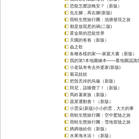
恐龍怎麼說晚安？（新版）
先左腳，再右腳(新版)
雨蛙生態旅行團：池塘發現之旅
都是放屁惹的禍(二版)
霍金斯的恐龍世界
天國的爸爸（新版）
蟲之歌
各種各樣的家──家庭大書（新版）
我的第1本地圖繪本――看地圖認識
小老鼠奇奇去外婆家(新版)
菊花娃娃
把殼丟掉的烏龜（新版）
阿尼，該睡覺了！（新版）
馬鈴薯家族（新版）
蔬菜運動會！（新版）
小雲朵(新版)小小的雲，大大的事
雨蛙生態旅行團：空中驚險之旅
雨蛙生態旅行團：雪地冒險之旅
媽媽做給你（新版）
水果海水浴！（新版）