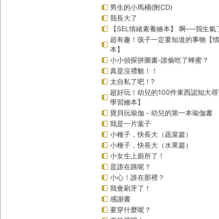
男生的小馬桶(附CD)
我長大了
【SEL情緒素養繪本】 啊──我生氣
超有趣！孩子一定要知道的事物【
本】
小小偵探拼圖書-誰偷吃了蜂蜜？
真是沒禮貌！！
太自私了吧！?
超好玩！幼兒的100件東西認知大
學習繪本】
寶貝玩瑜伽－幼兒的第一本瑜伽書
我是一片葉子
小種子，快長大（蔬菜篇）
小種子，快長大（水果篇）
小女生上廁所了！
是誰在跳呢？
小心！誰在那裡？
我會刷牙了！
感謝書
要穿什麼呢？