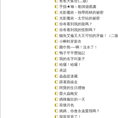
爸爸大集合(二版)
手指★咻～動洞遊戲書
光影魔術－熱帶雨林的祕密
光影魔術－太空站的祕密
你有看到我的龍嗎？
你有看到我的怪獸嗎？
鱷魚艾倫又大又可怕的牙齒！（二
小蝌蚪穿新衣
圍巾熊──啊！沒水了！
鴨子平平歷險記
我的名字叫葉子
哈囉！哈囉！
承諾
蟲蟲捉迷藏
跟著路線走
阿寶的生日禮物
螢火蟲晚安
媽咪瘋狂的一天
荷塘月色
媽媽，你會永遠愛我嗎？
我當哥哥了！