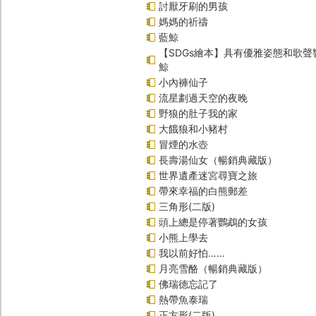
討厭牙刷的男孩
媽媽的祈禱
藍鯨
【SDGs繪本】具有優雅姿態和歌
鯨
小內褲仙子
流星劃過天空的夜晚
野狼的肚子我的家
大餓狼和小豬村
冒煙的水壺
長壽湯仙女（暢銷典藏版）
世界遺產迷宮尋寶之旅
帶來幸福的白熊郵差
三角形(二版)
頭上總是停著鸚鵡的女孩
小熊上學去
我以前好怕……
月亮雪酪（暢銷典藏版）
佛瑞德忘記了
熱帶魚泰瑞
正方形(二版)