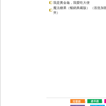
我是糞金龜，我愛吃大便
魔法糖果（暢銷典藏版） （首批加
夾）