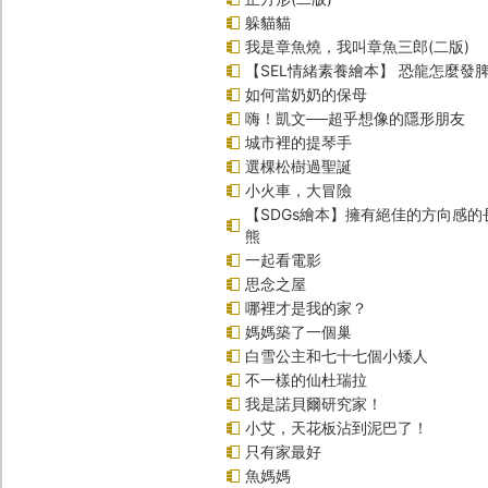
躲貓貓
我是章魚燒，我叫章魚三郎(二版)
【SEL情緒素養繪本】 恐龍怎麼發脾
如何當奶奶的保母
嗨！凱文──超乎想像的隱形朋友
城市裡的提琴手
選棵松樹過聖誕
小火車，大冒險
【SDGs繪本】擁有絕佳的方向感
熊
一起看電影
思念之屋
哪裡才是我的家？
媽媽築了一個巢
白雪公主和七十七個小矮人
不一樣的仙杜瑞拉
我是諾貝爾研究家！
小艾，天花板沾到泥巴了！
只有家最好
魚媽媽