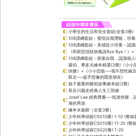
小學生的生活和安全套組(全套3冊)
108課綱套組－發現自我潛能，培
108課綱套組－美感從小培養－認
《和新型冠狀病毒說Bye Bye！》
108課綱套組－探索自我，認識個人
羅伯．畢多夫繪本精選(3冊)《小小
快樂》+《小小恐龍──我不想吃豌
凱文──超乎想像的隱形朋友》
孩子最愛的睡前故事繪本組(2冊)
長谷川義史經典人生三部曲
Josef Lee 經典雙書──抵達快樂
海的男孩
繪本水族館（全套3冊）
少年科學偵探CSI(10冊) 1-10 (整箱
少年科學偵探CSI(10冊) 11-20 (整
少年科學偵探CSI(20冊) 1-20