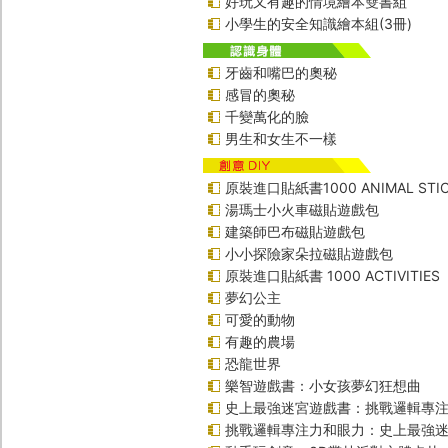
好玩又有趣的情境繪本雙書組
小學生的安全知識繪本組(3冊)
牙齒和嘴巴的奧秘
感冒的奧秘
千變萬化的臉
男生和女生不一樣
原裝進口貼紙書1000 ANIMAL STIC
湯瑪士小火車磁貼遊戲包
建築師巴布磁貼遊戲包
小小探險家朵拉磁貼遊戲包
原裝進口貼紙書 1000 ACTIVITIES
夢幻公主
可愛的動物
有趣的農場
恐龍世界
樂智遊戲書：小女孩夢幻狂想曲
史上最強迷宮遊戲書：挑戰邏輯專
挑戰邏輯專注力和眼力：史上最強迷