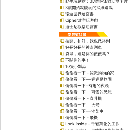
動手玩創意：3D叢林派對立體卡片
3歲開始就能玩的摺紙遊戲
環遊世界迷宮書
Cipher數字玩遊戲
迪士尼歡樂迷宮書
拉開、扣好，我也做得到！
好長好長的神奇列車
袋鼠，這是你的便便嗎？
不關你的事！
10隻小瓢蟲
偷偷看一下－認識動物的家
偷偷看一下──逛逛動物園
偷偷看一下─有趣的夜晚
偷偷看一下──可愛的恐龍
偷偷看一下－直升機
偷偷看一下──火箭
偷偷看一下──消防車
偷偷看一下－飛機
Look inside – 千變萬化的工作