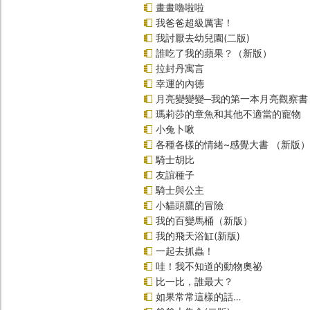
畫畫嚕啦啦
我爸爸超級厲害！
我討厭去幼兒園(二版)
誰吃了我的蘋果？（新版）
拉封丹寓言
幸運的內德
月亮變變變─我的第一本月亮觀察書
瑪莉莎的章魚和其他不適當的寵物
小兔卜啾
各種各樣的情緒~感覺大書 （新版）
騎士胡比
友誼種子
騎士與公主
小貓頭鷹的冒險
我的百變馬桶（新版）
我的飛天浴缸(新版)
一起去抓蟲！
哇！我不知道的動物奧祕
比一比，誰最大？
如果常常這樣的話…