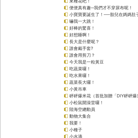
來種花吧！
便便真有趣─我們才不穿尿布呢！
小寶寶要誕生了！──胎兒在媽媽肚
嚇我一大跳！
好棒的驚喜！
好想睡啊！
長大是什麼呢？
誰會戴手套?
誰會用剪刀？
今天我是一粒黃豆
吃蔬菜囉！
吃水果囉！
蔬菜長大囉！
小黃吊車
砰砰爆米花（首批加贈「DIY砰砰
小松鼠開澡堂囉！
陸海空總動員
動物大集合
我要！
小種子
小水滴