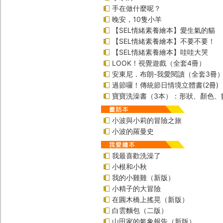
手在做什麼呢？
晚安，10隻小羊
【SEL情緒素養繪本】愛生氣的貓
【SEL情緒素養繪本】不要不要！
【SEL情緒素養繪本】哇哇大哭
LOOK！視覺遊戲（全套4冊）
安東尼．布朗-我愛閱讀（全套3冊
過節囉！傳統節日情境立體書(2冊)
寶寶洗澡書（3本）：形狀、顏色、
小波與小莉的冒險之旅
小波的羅曼史
我最喜歡洗澡了
小根和小秋
我的小雞雞（新版）
小精子的大冒險
在圓木橋上搖晃（新版）
白雲麵包（二版）
山田家的氣象報告（新版）