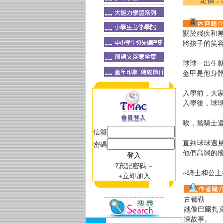
關於殘疾和
將孩子的笑
球球一出生
盔甲是他身
入學前，大
入學後，球
唉，當騎士
信箱
直到球球遇
密碼
他們高興的
?忘記密碼～
~騎士和公主
+立即加入
古都勒
她像巴爾扎
悚故事。