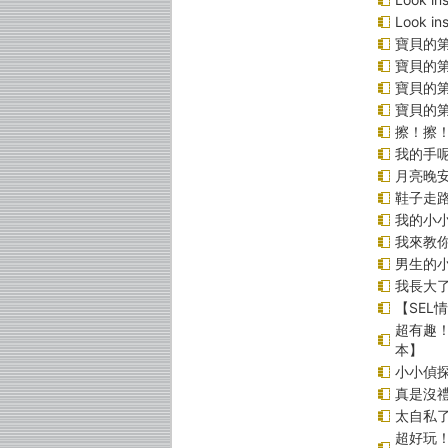
Look 
寶貝的第
寶貝的第
寶貝的
寶貝的
擦！擦
我的手
月亮晚
鞋子走
我的小小
我來教
男生的小
我長大
【SEL
超有趣
本】
小小偵
真是沒
太自私了
超好玩