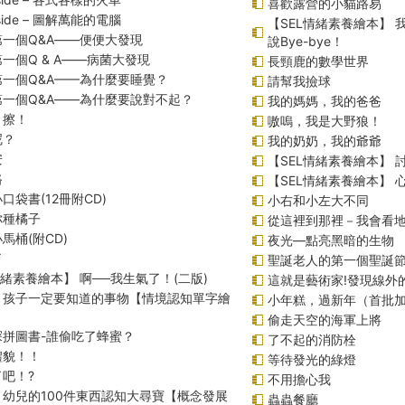
喜歡露營的小貓路易
inside – 圖解萬能的電腦
【SEL情緒素養繪本】
一個Q&A――便便大發現
說Bye-bye！
一個Q & A――病菌大發現
長頸鹿的數學世界
第一個Q&A——為什麼要睡覺？
請幫我撿球
第一個Q&A――為什麼要說對不起？
我的媽媽，我的爸爸
！擦！
嗷嗚，我是大野狼！
呢？
我的奶奶，我的爺爺
安
【SEL情緒素養繪本】 
路
【SEL情緒素養繪本】
口袋書(12冊附CD)
小右和小左大不同
你種橘子
從這裡到那裡－我會看
馬桶(附CD)
夜光—點亮黑暗的生物
了
聖誕老人的第一個聖誕
情緒素養繪本】 啊──我生氣了！(二版)
這就是藝術家!發現線外
！孩子一定要知道的事物【情境認知單字繪
小年糕，過新年（首批
偷走天空的海軍上將
探拼圖書-誰偷吃了蜂蜜？
了不起的消防栓
禮貌！！
等待發光的綠燈
吧！?
不用擔心我
！幼兒的100件東西認知大尋寶【概念發展
蟲蟲餐廳