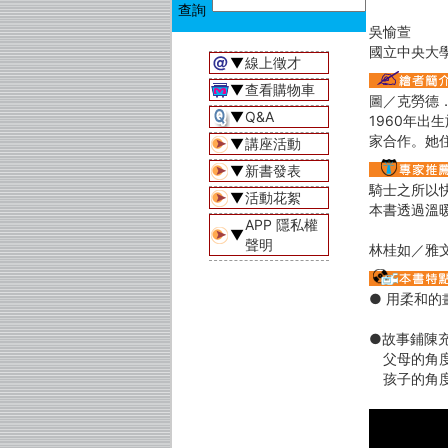
吳愉萱
國立中央大
▼
線上徵才
▼
查看購物車
圖／克勞德
▼
Q&A
1960年
家合作。她
▼
講座活動
▼
新書發表
騎士之所以
▼
活動花絮
本書透過溫
APP 隱私權
▼
聲明
林桂如／雅
● 用柔和
●故事鋪陳
父母的角度
孩子的角度