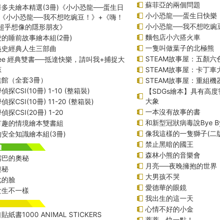
蘇菲亞的兩個問題
多夫繪本精選(3冊)《小小恐龍──蛋生日
小小恐龍──蛋生日快樂
《小小恐龍──我不想吃豌豆！》+《嗨！
小小恐龍──我不想吃豌
─超乎想像的隱形朋友》
麵包店小六搭火車
的睡前故事繪本組(2冊)
一隻叫做葉子的北極熊
義史經典人生三部曲
STEAM故事屋：五顏六色
f Lee 經典雙書──抵達快樂，請叫我+捕捉大
孩
STEAM故事屋：卡丁車
族館（全套3冊）
STEAM故事屋：重組
探CSI(10冊) 1-10 (整箱裝)
【SDGs繪本】具有高
大象
探CSI(10冊) 11-20 (整箱裝)
一本沒有故事的書
探CSI(20冊) 1-20
和新型冠狀病毒說Bye B
有趣的情境繪本雙書組
像我這樣的一隻獅子(二版
安全知識繪本組(3冊)
禁止黑暗的國王
森林小熊的音樂會
嘴巴的奧秘
月亮──夜晚擁抱的世界
奧秘
大男孩不哭
化的臉
愛德華的眼鏡
女生不一樣
我出生的這一天
心情不好的小金
紙書1000 ANIMAL STICKERS
蒂蒂，快一點！