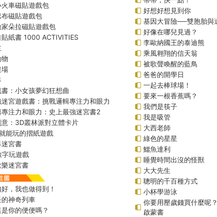
小火車磁貼遊戲包
好想好想見到你
巴布磁貼遊戲包
基因大冒險──雙胞胎與
險家朵拉磁貼遊戲包
好像在哪兒見過？
紙書 1000 ACTIVITIES
李歐納國王的泰迪熊
主
乘風翱翔的信天翁
動物
被歌聲喚醒的藍鳥
農場
爸爸的開學日
界
一起去棒球場！
戲書：小女孩夢幻狂想曲
要來一根香蕉嗎？
強迷宮遊戲書：挑戰邏輯專注力和眼力
我們是筷子
輯專注力和眼力：史上最強迷宮書2
我是吸管
創意：3D叢林派對立體卡片
大西老師
始就能玩的摺紙遊戲
綠色的星星
界迷宮書
鱷魚達利
r數字玩遊戲
睡覺時間出沒的怪獸
歡樂迷宮書
大大先生
聰明的千百種方式
扣好，我也做得到！
小杯學游泳
長的神奇列車
你要用壓歲錢買什麼呢
這是你的便便嗎？
啟蒙書