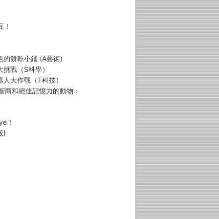
豆！
的餅乾小鋪 (A藝術)
大挑戰（S科學）
機器人大作戰（T科技）
度智商和絕佳記憶力的動物：
ye！
)