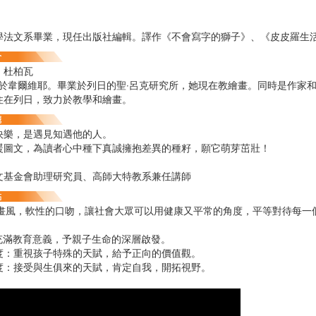
學法文系畢業，現任出版社編輯。譯作《不會寫字的獅子》、《皮皮羅生
．杜柏瓦
出生於韋爾維耶。畢業於列日的聖‧呂克研究所，她現在教繪畫。同時是作家
住在列日，致力於教學和繪畫。
快樂，是遇見知遇他的人。
暖圖文，為讀者心中種下真誠擁抱差異的種籽，願它萌芽茁壯！
文基金會助理研究員、高師大特教系兼任講師
的畫風，軟性的口吻，讓社會大眾可以用健康又平常的角度，平等對待每一
充滿教育意義，予親子生命的深層啟發。
：重視孩子特殊的天賦，給予正向的價值觀。
：接受與生俱來的天賦，肯定自我，開拓視野。