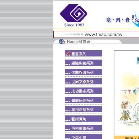
www.tmac.com.tw
定價：$