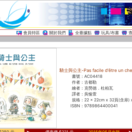
會員特區
關於我們
全臺據點
玩具/布書
騎士與公主-Pas facile d'être un che
書號：
AC04418
作者：
古都勒
繪者：
克勞德．杜柏瓦
譯者：
吳愉萱
規格：
22 × 22cm x 32頁(含扉)
ISBN：
9789864400041
280 元
優惠價 $221 元
2015年05月出版