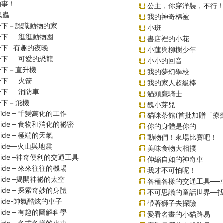
的事！
公主，你穿洋裝，不行
瓢蟲
我的神奇棉被
一下－認識動物的家
小班
一下──逛逛動物園
書店裡的小花
一下─有趣的夜晚
小蓮與柳樹少年
一下──可愛的恐龍
小小的回音
一下－直升機
我的夢幻學校
下──火箭
我的家人超級棒
下──消防車
貓頭鷹騎士
一下－飛機
醜小芽兒
inside – 千變萬化的工作
貓咪茶館(首批加贈「療
inside – 食物和消化的祕密
你的身體是你的
nside – 極端的天氣
動物們！來場比賽吧！
inside—火山與地震
美味食物大相撲
inside –神奇便利的交通工具
伸縮自如的神奇車
inside – 來來往往的機場
我才不可怕呢！
inside –揭開神祕的太空
各種各樣的交通工具──
inside – 探索奇妙的身體
不可思議的童話世界—
inside-帥氣酷炫的車子
帶著獅子去探險
inside – 有趣的圖解科學
愛看名畫的小貓路易
inside – 各式各樣的火車