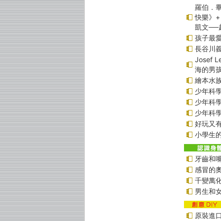
羅伯．畢
快樂》+
凱文─
孩子最愛
長谷川
Jose
海的男
繪本水
少年科學偵
少年科學偵
少年科學偵
好玩又
小學生的
牙齒和
感冒的
千變萬
男生和
原裝進口貼