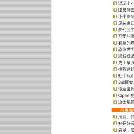
湯瑪士
建築師
小小探
原裝進口貼
夢幻公
可愛的
有趣的
恐龍世
樂智遊
史上最
挑戰邏
動手玩
3歲開
環遊世
Ciphe
迪士尼
拉開、
好長好
袋鼠，