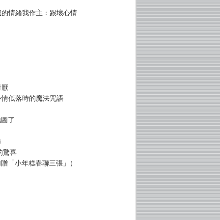
 我的情緒我作主：跟壞心情
討厭
 心情低落時的魔法咒語
地圖了
節
的驚喜
加贈「小年糕春聯三張」）