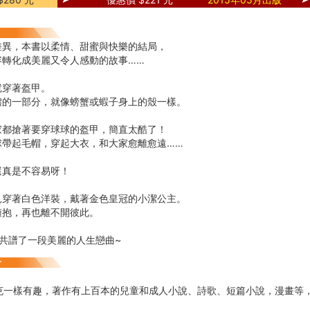
差異，本書以柔情、甜蜜與快樂的結局，
容轉化成美麗又令人感動的故事……
就穿著盔甲。
體的一部分，就像螃蟹或蝦子身上的殼一樣。
家都搶著要穿球球的盔甲，簡直太酷了！
球帶起毛帽，穿起大衣，和大家愈離愈遠……
還真是不容易呀！
見穿著白色洋裝，戴著金色皇冠的小潔公主。
擁抱，再也離不開彼此。
共譜了一段美麗的人生戀曲~
克一樣有趣，著作有上百本的兒童和成人小說、詩歌、短篇小說，漫畫等