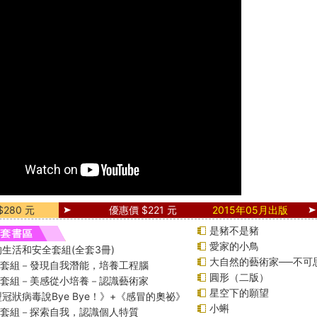
280 元
優惠價 $221 元
2015年05月出版
是豬不是豬
愛家的小鳥
生活和安全套組(全套3冊)
大自然的藝術家──不可
綱套組－發現自我潛能，培養工程腦
圓形（二版）
綱套組－美感從小培養－認識藝術家
星空下的願望
冠狀病毒說Bye Bye！》+《感冒的奧祕》
小蝌
綱套組－探索自我，認識個人特質