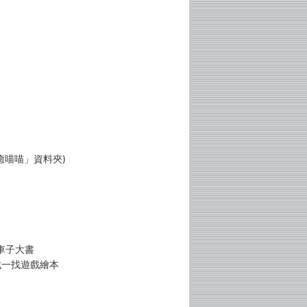
！
癒喵喵」資料夾)
車子大書
找一找遊戲繪本