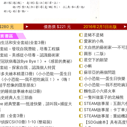
280 元
優惠價 $221 元
2016年2月1日出版
是豬不是豬
愛家的小鳥
生活和安全套組(全套3冊)
大自然的藝術家──不可
綱套組－發現自我潛能，培養工程腦
圓形（二版）
綱套組－美感從小培養－認識藝術家
星空下的願望
冠狀病毒說Bye Bye！》+《感冒的奧祕》
小蝌
綱套組－探索自我，認識個人特質
蘇菲亞的兩個問題
多夫繪本精選(3冊)《小小恐龍──蛋生日
小小恐龍──蛋生日快樂
《小小恐龍──我不想吃豌豆！》+《嗨！
小小恐龍──我不想吃豌
─超乎想像的隱形朋友》
麵包店小六搭火車
的睡前故事繪本組(2冊)
一隻叫做葉子的北極熊
義史經典人生三部曲
STEAM故事屋：五顏六色
f Lee 經典雙書──抵達快樂，請叫我+捕捉大
孩
STEAM故事屋：卡丁車
族館（全套3冊）
STEAM故事屋：重組
探CSI(10冊) 1-10 (整箱裝)
【SDGs繪本】具有高