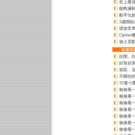
史上最
挑戰邏
動手玩
3歲開
環遊世
Ciphe
迪士尼
拉開、
好長好
袋鼠，
不關你
10隻小
偷偷看
偷偷看
偷偷看
偷偷看
偷偷看
偷偷看一
偷偷看一