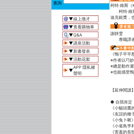
柯特‧維斯（Ku
柯特‧維斯
迪克銀獎，
▼
線上徵才
▼
查看購物車
謝靜雯
▼
Q&A
專職譯者，
▼
講座活動
▼
新書發表
《鴨子平平
▼
活動花絮
※作者以巧
※總是動作
APP 隱私權
▼
※也能感受
聲明
【延伸閱讀
● 自我肯定
《小貓頭鷹的冒
《友誼的種子》9
《小兔卜啾》97
《小雀鳥亨利》9
《害羞的長頸鹿