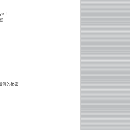
ye！
)
遺傳的祕密