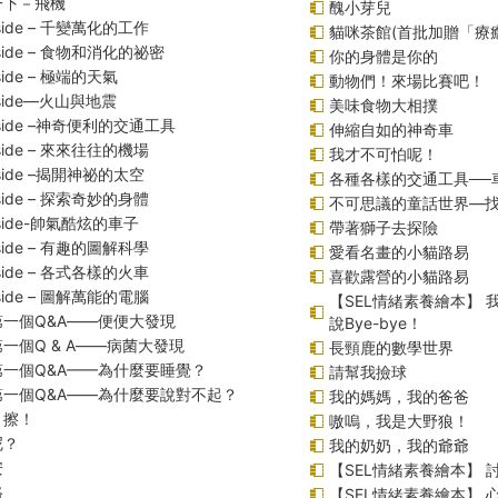
一下－飛機
醜小芽兒
inside – 千變萬化的工作
貓咪茶館(首批加贈「療
inside – 食物和消化的祕密
你的身體是你的
nside – 極端的天氣
動物們！來場比賽吧！
inside—火山與地震
美味食物大相撲
inside –神奇便利的交通工具
伸縮自如的神奇車
inside – 來來往往的機場
我才不可怕呢！
inside –揭開神祕的太空
各種各樣的交通工具──
inside – 探索奇妙的身體
不可思議的童話世界—
inside-帥氣酷炫的車子
帶著獅子去探險
inside – 有趣的圖解科學
愛看名畫的小貓路易
inside – 各式各樣的火車
喜歡露營的小貓路易
inside – 圖解萬能的電腦
【SEL情緒素養繪本】
一個Q&A――便便大發現
說Bye-bye！
一個Q & A――病菌大發現
長頸鹿的數學世界
第一個Q&A——為什麼要睡覺？
請幫我撿球
第一個Q&A――為什麼要說對不起？
我的媽媽，我的爸爸
！擦！
嗷嗚，我是大野狼！
呢？
我的奶奶，我的爺爺
安
【SEL情緒素養繪本】 
路
【SEL情緒素養繪本】