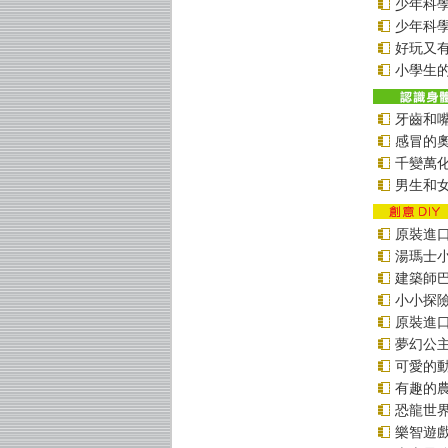
少年科學偵
少年科學偵
好玩又
小學生的
牙齒和
感冒的
千變萬
男生和
原裝進口貼
湯瑪士
建築師
小小探
原裝進口貼
夢幻公
可愛的
有趣的
恐龍世
樂智遊