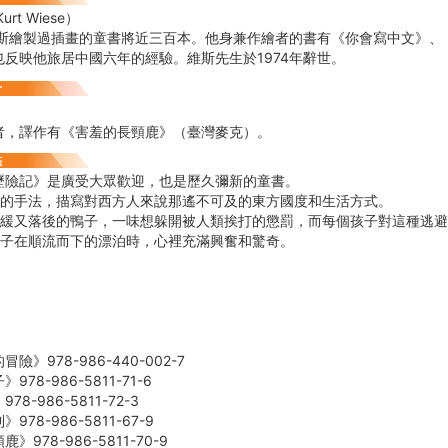
rt Wiese）
繪製過插畫的童書將近三百本。他身兼作繪者的書有《你會寫中文》、
也反映他旅居中國六年的經驗。維斯先生於1974年辭世。
譯作有《害羞的長頸鹿》（臺灣麥克）。
歷險記》是廣受大眾歡迎，也是歷久彌新的童書。
妙的手法，描寫對西方人來說那遙不可及的東方國度和生活方式。
遲緩又落後的鴨子，一味想躲開被人類挨打的懲罰，而每個孩子對這種逃
鴨子在順流而下的漂泊時，心裡充滿興奮和驚奇。
】
險》978-986-440-002-7
78-986-5811-71-6
8-986-5811-72-3
78-986-5811-67-9
》978-986-5811-70-9