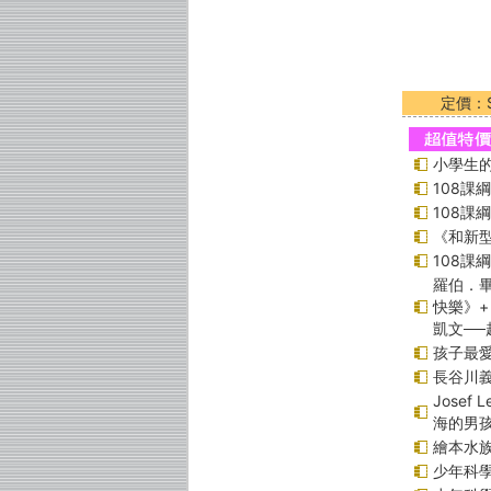
定價：$
小學生的
108課
108課
《和新型
108課
羅伯．畢
快樂》+
凱文─
孩子最愛
長谷川
Jose
海的男
繪本水
少年科學偵