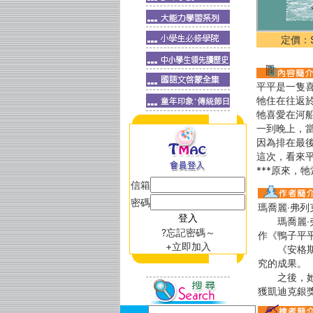
定價：$
平平是一隻
牠住在往返
牠喜愛在河
一到晚上，
因為排在最
這次，看來
***原來，
信箱
密碼
瑪喬麗‧弗列克（
瑪喬麗‧弗列
?忘記密碼～
作《鴨子平
+立即加入
《安格斯和
究的成果。
之後，她又繼
獲凱迪克銀獎