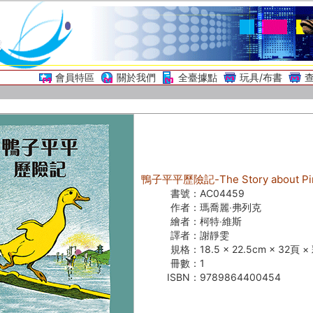
會員特區
關於我們
全臺據點
玩具/布書
鴨子平平歷險記-The Story about Pi
書號：
AC04459
作者：
瑪喬麗‧弗列克
繪者：
柯特‧維斯
譯者：
謝靜雯
規格：
18.5 × 22.5cm × 32頁 
冊數：
1
ISBN：
9789864400454