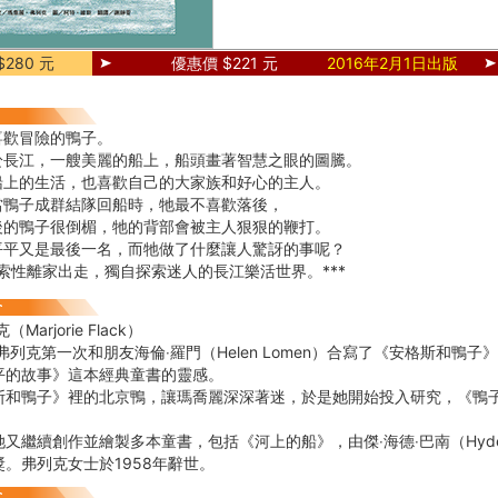
280 元
優惠價 $221 元
2016年2月1日出版
喜歡冒險的鴨子。
於長江，一艘美麗的船上，船頭畫著智慧之眼的圖騰。
船上的生活，也喜歡自己的大家族和好心的主人。
當鴨子成群結隊回船時，牠最不喜歡落後，
後的鴨子很倒楣，牠的背部會被主人狠狠的鞭打。
平平又是最後一名，而牠做了什麼讓人驚訝的事呢？
牠索性離家出走，獨自探索迷人的長江樂活世界。***
Marjorie Flack）
克第一次和朋友海倫‧羅門（Helen Lomen）合寫了《安格斯和鴨
平的故事》這本經典童書的靈感。
鴨子》裡的北京鴨，讓瑪喬麗深深著迷，於是她開始投入研究，《鴨子
續創作並繪製多本童書，包括《河上的船》，由傑‧海德‧巴南（Hyde 
。弗列克女士於1958年辭世。