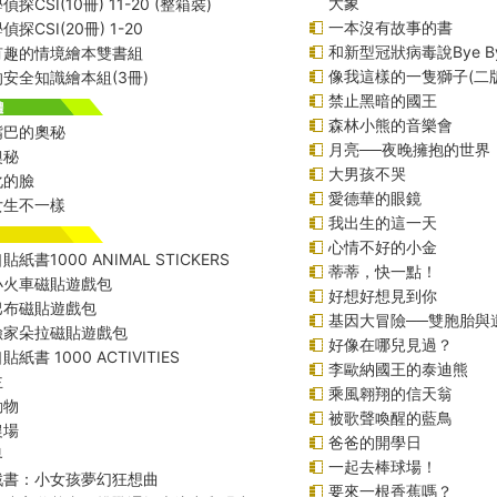
大象
探CSI(10冊) 11-20 (整箱裝)
一本沒有故事的書
探CSI(20冊) 1-20
和新型冠狀病毒說Bye B
有趣的情境繪本雙書組
像我這樣的一隻獅子(二版
安全知識繪本組(3冊)
禁止黑暗的國王
森林小熊的音樂會
嘴巴的奧秘
月亮──夜晚擁抱的世界
奧秘
大男孩不哭
化的臉
愛德華的眼鏡
女生不一樣
我出生的這一天
心情不好的小金
紙書1000 ANIMAL STICKERS
蒂蒂，快一點！
小火車磁貼遊戲包
好想好想見到你
巴布磁貼遊戲包
基因大冒險──雙胞胎與
險家朵拉磁貼遊戲包
好像在哪兒見過？
紙書 1000 ACTIVITIES
李歐納國王的泰迪熊
主
乘風翱翔的信天翁
動物
被歌聲喚醒的藍鳥
農場
爸爸的開學日
界
一起去棒球場！
戲書：小女孩夢幻狂想曲
要來一根香蕉嗎？