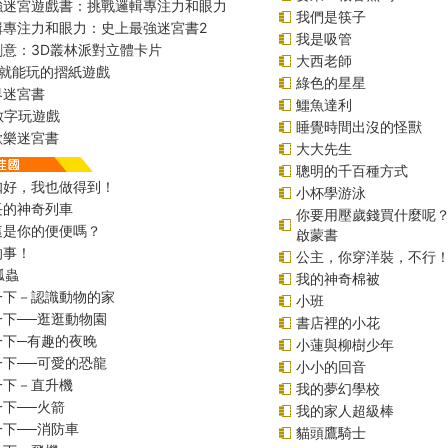
強迷宮遊戲書：挑戰邏輯專注力和眼力
我們是筷子
輯專注力和眼力：史上最強迷宮書2
我是吸管
創意：3D叢林派對立體卡片
大西老師
始就能玩的摺紙遊戲
綠色的星星
界迷宮書
鱷魚達利
r數字玩遊戲
睡覺時間出沒的怪獸
歡樂迷宮書
大大先生
聰明的千百種方式
扣好，我也做得到！
小杯學游泳
長的神奇列車
你要用壓歲錢買什麼呢
這是你的便便嗎？
啟蒙書
的事！
公主，你穿洋裝，不行
瓢蟲
我的神奇棉被
一下－認識動物的家
小班
一下──逛逛動物園
書店裡的小花
一下─有趣的夜晚
小蓮與柳樹少年
一下──可愛的恐龍
小小的回音
一下－直升機
我的夢幻學校
下──火箭
我的家人超級棒
下──消防車
貓頭鷹騎士