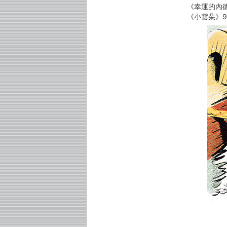
《幸運的內德》9
《小雲朵》978