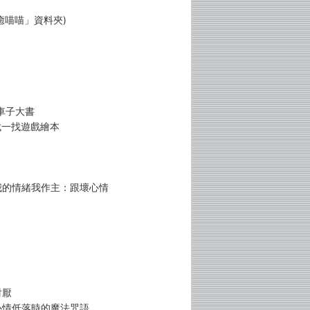
癒喵喵」資料夾)
車子大書
找一找遊戲繪本
 我的情緒我作主：跟壞心情
討厭
 心情低落時的魔法咒語