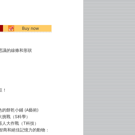
Buy now
思議的線條和形狀
豆！
的餅乾小鋪 (A藝術)
大挑戰（S科學）
機器人大作戰（T科技）
度智商和絕佳記憶力的動物：