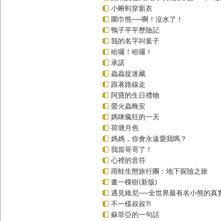
小蝌蚪穿新衣
圍巾熊──啊！沒水了！
鴨子平平歷險記
我的名字叫葉子
哈囉！哈囉！
承諾
蟲蟲捉迷藏
跟著路線走
阿寶的生日禮物
螢火蟲晚安
媽咪瘋狂的一天
荷塘月色
媽媽，你會永遠愛我嗎？
我當哥哥了！
心裡的音符
雨蛙生態旅行團：地下探險之旅
畫一棵樹(新版)
遇見維尼──全世界最有名小熊的真
不一樣叔叔?!
蘇菲亞的一句話