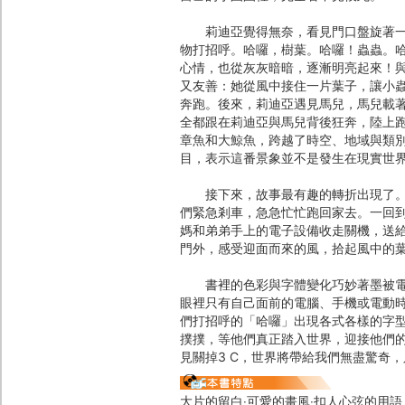
莉迪亞覺得無奈，看見門口盤旋著一片
物打招呼。哈囉，樹葉。哈囉！蟲蟲。
心情，也從灰灰暗暗，逐漸明亮起來！
又友善：她從風中接住一片葉子，讓小
奔跑。後來，莉迪亞遇見馬兒，馬兒載
全都跟在莉迪亞與馬兒背後狂奔，陸上
章魚和大鯨魚，跨越了時空、地域與類
目，表示這番景象並不是發生在現實世
接下來，故事最有趣的轉折出現了。徜
們緊急剎車，急急忙忙跑回家去。一回
媽和弟弟手上的電子設備收走關機，送
門外，感受迎面而來的風，拾起風中的
書裡的色彩與字體變化巧妙著墨被電子
眼裡只有自己面前的電腦、手機或電動
們打招呼的「哈囉」出現各式各樣的字
撲撲，等他們真正踏入世界，迎接他們
見關掉3 C，世界將帶給我們無盡驚奇
大片的留白‧可愛的畫風‧扣人心弦的用語