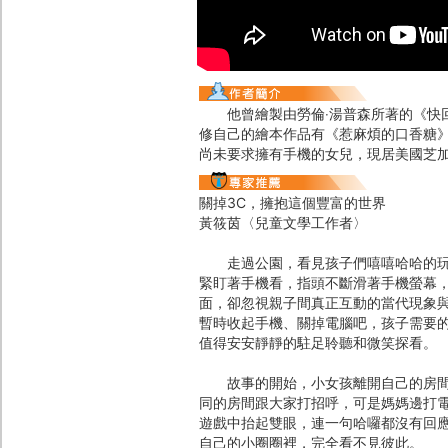
他曾繪製由勞倫‧湯普森所著的《快回
修自己的繪本作品有《惹麻煩的口香糖》(Tr
尚未要求擁有手機的女兒，現居美國芝
關掉3C，擁抱這個豐富的世界
黃筱茵〈兒童文學工作者〉
走過公園，看見孩子們嘻嘻哈哈的玩鬧
緊盯著手機看，指頭不斷滑著手機螢幕
面，卻忽視親子間真正互動的當代現象
暫時收起手機、關掉電腦吧，孩子需要的
值得安安靜靜的駐足聆聽和微笑探看。
故事的開始，小女孩離開自己的房間與
同的房間跟大家打招呼，可是媽媽邊打
遊戲中抬起雙眼，連一句哈囉都沒有回
自己的小圈圈裡，完全看不見彼此。