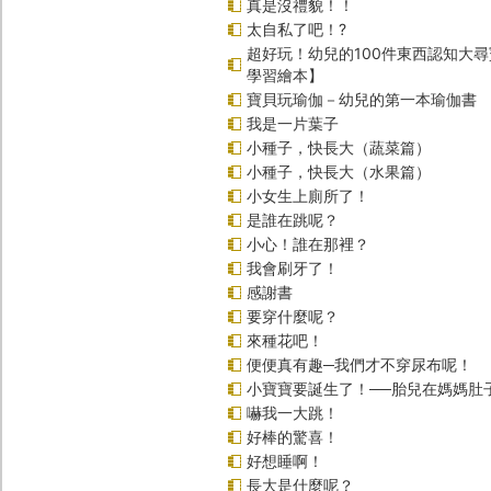
真是沒禮貌！！
太自私了吧！?
超好玩！幼兒的100件東西認知大
學習繪本】
寶貝玩瑜伽－幼兒的第一本瑜伽書
我是一片葉子
小種子，快長大（蔬菜篇）
小種子，快長大（水果篇）
小女生上廁所了！
是誰在跳呢？
小心！誰在那裡？
我會刷牙了！
感謝書
要穿什麼呢？
來種花吧！
便便真有趣─我們才不穿尿布呢！
小寶寶要誕生了！──胎兒在媽媽肚
嚇我一大跳！
好棒的驚喜！
好想睡啊！
長大是什麼呢？