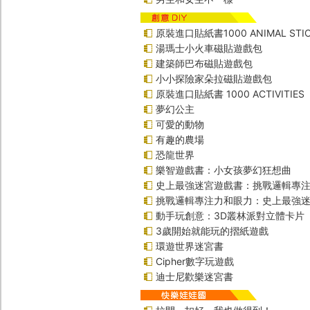
原裝進口貼紙書1000 ANIMAL STIC
湯瑪士小火車磁貼遊戲包
建築師巴布磁貼遊戲包
小小探險家朵拉磁貼遊戲包
原裝進口貼紙書 1000 ACTIVITIES
夢幻公主
可愛的動物
有趣的農場
恐龍世界
樂智遊戲書：小女孩夢幻狂想曲
史上最強迷宮遊戲書：挑戰邏輯專
挑戰邏輯專注力和眼力：史上最強迷
動手玩創意：3D叢林派對立體卡片
3歲開始就能玩的摺紙遊戲
環遊世界迷宮書
Cipher數字玩遊戲
迪士尼歡樂迷宮書