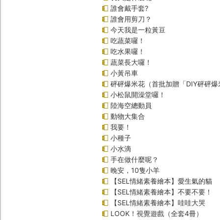
誰會戴手套?
誰會用剪刀？
今天我是一粒黃豆
吃蔬菜囉！
吃水果囉！
蔬菜長大囉！
小黃吊車
砰砰爆米花（首批加贈「DIY砰砰
小松鼠開澡堂囉！
陸海空總動員
動物大集合
我要！
小種子
小水滴
手在做什麼呢？
晚安，10隻小羊
【SEL情緒素養繪本】愛生氣的貓
【SEL情緒素養繪本】不要不要！
【SEL情緒素養繪本】哇哇大哭
LOOK！視覺遊戲（全套4冊）