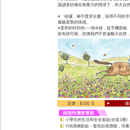
讓讀者彷彿在無重力的情境下，和大自
※「哈囉」兩字貫穿全書，採用不同的
藏最真摯的情感。
※柔和的特別色──湖水綠，從手機面板
皆有跡可循，彷彿我們不曾遠離大自然
定價：$320 元
優
小學生的生活和安全套組(全套3冊)
108課綱套組－發現自我潛能，培