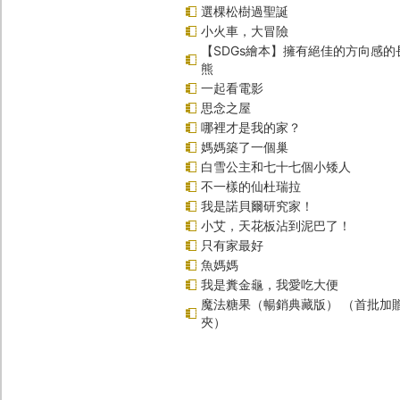
選棵松樹過聖誕
小火車，大冒險
【SDGs繪本】擁有絕佳的方向感
熊
一起看電影
思念之屋
哪裡才是我的家？
媽媽築了一個巢
白雪公主和七十七個小矮人
不一樣的仙杜瑞拉
我是諾貝爾研究家！
小艾，天花板沾到泥巴了！
只有家最好
魚媽媽
我是糞金龜，我愛吃大便
魔法糖果（暢銷典藏版） （首批加
夾）