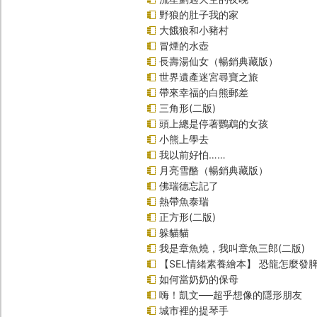
野狼的肚子我的家
大餓狼和小豬村
冒煙的水壺
長壽湯仙女（暢銷典藏版）
世界遺產迷宮尋寶之旅
帶來幸福的白熊郵差
三角形(二版)
頭上總是停著鸚鵡的女孩
小熊上學去
我以前好怕……
月亮雪酪（暢銷典藏版）
佛瑞德忘記了
熱帶魚泰瑞
正方形(二版)
躲貓貓
我是章魚燒，我叫章魚三郎(二版)
【SEL情緒素養繪本】 恐龍怎麼發脾
如何當奶奶的保母
嗨！凱文──超乎想像的隱形朋友
城市裡的提琴手