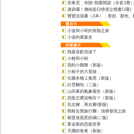
安東尼．布朗-我愛閱讀（全套3冊
過節囉！傳統節日情境立體書(2冊)
寶寶洗澡書（3本）：形狀、顏色、
小波與小莉的冒險之旅
小波的羅曼史
我最喜歡洗澡了
小根和小秋
我的小雞雞（新版）
小精子的大冒險
在圓木橋上搖晃（新版）
白雲麵包（二版）
山田家的氣象報告（新版）
恐龍怎麼說晚安？（新版）
先左腳，再右腳(新版)
雨蛙生態旅行團：池塘發現之旅
都是放屁惹的禍(二版)
霍金斯的恐龍世界
天國的爸爸（新版）