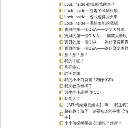
Look inside-帥氣酷炫的車子
Look inside – 有趣的圖解科學
Look inside – 各式各樣的火車
Look inside – 圖解萬能的電腦
寶貝的第一個Q&A――便便大發現
寶貝的第一個Q & A――病菌大發現
寶貝的第一個Q&A——為什麼要睡
寶貝的第一個Q&A――為什麼要說
擦！擦！擦！
我的手呢？
月亮晚安
鞋子走路
我的小小口袋書(12冊附CD)
我來教你種橘子
男生的小馬桶(附CD)
我長大了
【SEL情緒素養繪本】 啊──我生氣
超有趣！孩子一定要知道的事物【
本】
小小偵探拼圖書-誰偷吃了蜂蜜？