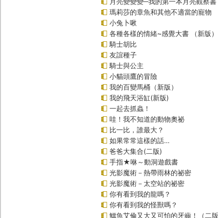
月亮變變變─我的第一本月亮觀察書
瑪莉莎的章魚和其他不適當的寵物
小兔卜啾
各種各樣的情緒~感覺大書 （新版）
騎士胡比
友誼種子
騎士與公主
小貓頭鷹的冒險
我的百變馬桶（新版）
我的飛天浴缸(新版)
一起去抓蟲！
哇！我不知道的動物奧祕
比一比，誰最大？
如果常常這樣的話…
爸爸大集合(二版)
手指★咻～動洞遊戲書
光影魔術－熱帶雨林的祕密
光影魔術－太空站的祕密
你有看到我的龍嗎？
你有看到我的怪獸嗎？
鱷魚艾倫又大又可怕的牙齒！（二