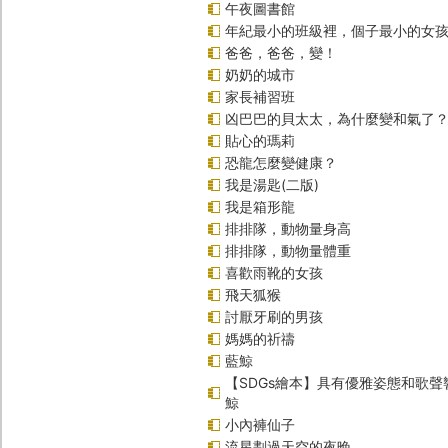
午夜圖書館
年紀最小的班級裡，個子最小的女孩(
爸爸，爸爸，變！
奶奶的城市
家長補習班
凶巴巴的貝太太，為什麼變和氣了
貼心的瑪莉
恐龍怎麼變健康？
我是湯匙(二版)
我是箱形龍
排排隊，動物量身高
排排隊，動物量體重
喜歡雨靴的女孩
飛天狐猴
討厭牙刷的男孩
媽媽的祈禱
藍鯨
【SDGs繪本】具有優雅姿態和歌
鯨
小內褲仙子
流星劃過天空的夜晚