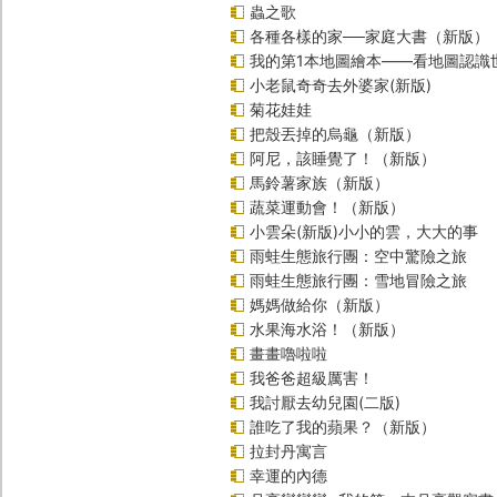
蟲之歌
各種各樣的家──家庭大書（新版）
我的第1本地圖繪本――看地圖認識
小老鼠奇奇去外婆家(新版)
菊花娃娃
把殼丟掉的烏龜（新版）
阿尼，該睡覺了！（新版）
馬鈴薯家族（新版）
蔬菜運動會！（新版）
小雲朵(新版)小小的雲，大大的事
雨蛙生態旅行團：空中驚險之旅
雨蛙生態旅行團：雪地冒險之旅
媽媽做給你（新版）
水果海水浴！（新版）
畫畫嚕啦啦
我爸爸超級厲害！
我討厭去幼兒園(二版)
誰吃了我的蘋果？（新版）
拉封丹寓言
幸運的內德