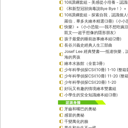
108課綱套組－美感從小培養－認
《和新型冠狀病毒說Bye Bye！》
108課綱套組－探索自我，認識個人
羅伯．畢多夫繪本精選(3冊)《小小
快樂》+《小小恐龍──我不想吃豌
凱文──超乎想像的隱形朋友》
孩子最愛的睡前故事繪本組(2冊)
長谷川義史經典人生三部曲
Josef Lee 經典雙書──抵達快樂
海的男孩
繪本水族館（全套3冊）
少年科學偵探CSI(10冊) 1-10 (整箱
少年科學偵探CSI(10冊) 11-20 (整
少年科學偵探CSI(20冊) 1-20
好玩又有趣的情境繪本雙書組
小學生的安全知識繪本組(3冊)
牙齒和嘴巴的奧秘
感冒的奧秘
千變萬化的臉
男生和女生不一樣