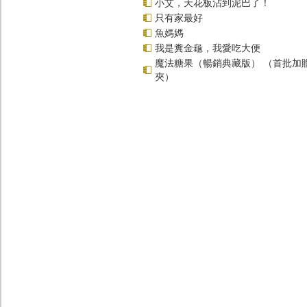
小艾，天花板沾到泥巴了！
只有家最好
魚媽媽
我是糞金龜，我愛吃大便
魔法糖果（暢銷典藏版） （首批加
夾）