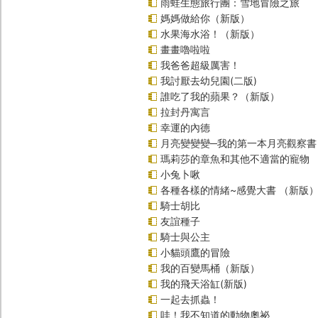
雨蛙生態旅行團：雪地冒險之旅
媽媽做給你（新版）
水果海水浴！（新版）
畫畫嚕啦啦
我爸爸超級厲害！
我討厭去幼兒園(二版)
誰吃了我的蘋果？（新版）
拉封丹寓言
幸運的內德
月亮變變變─我的第一本月亮觀察書
瑪莉莎的章魚和其他不適當的寵物
小兔卜啾
各種各樣的情緒~感覺大書 （新版
騎士胡比
友誼種子
騎士與公主
小貓頭鷹的冒險
我的百變馬桶（新版）
我的飛天浴缸(新版)
一起去抓蟲！
哇！我不知道的動物奧祕