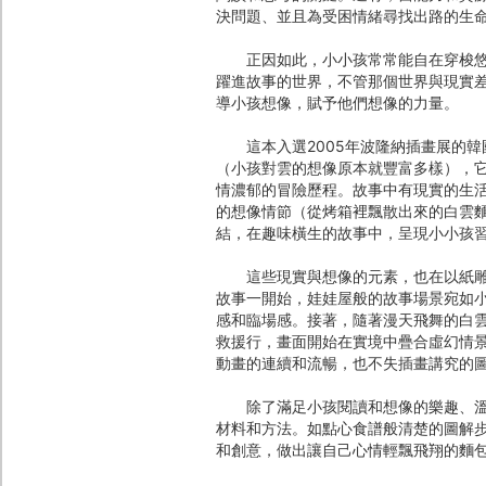
決問題、並且為受困情緒尋找出路的生
正因如此，小小孩常常能自在穿梭悠遊
躍進故事的世界，不管那個世界與現實
導小孩想像，賦予他們想像的力量。
這本入選2005年波隆納插畫展的韓
（小孩對雲的想像原本就豐富多樣），
情濃郁的冒險歷程。故事中有現實的生
的想像情節（從烤箱裡飄散出來的白雲
結，在趣味橫生的故事中，呈現小小孩
這些現實與想像的元素，也在以紙雕動
故事一開始，娃娃屋般的故事場景宛如
感和臨場感。接著，隨著漫天飛舞的白
救援行，畫面開始在實境中疊合虛幻情
動畫的連續和流暢，也不失插畫講究的
除了滿足小孩閱讀和想像的樂趣、溫柔
材料和方法。如點心食譜般清楚的圖解
和創意，做出讓自己心情輕飄飛翔的麵