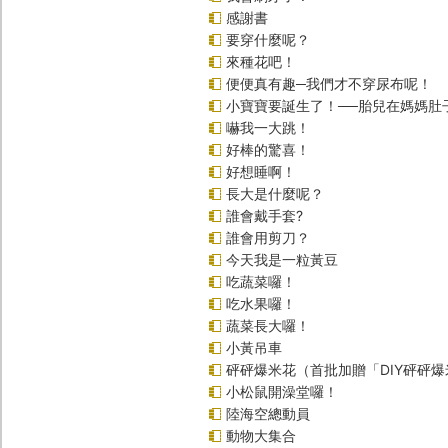
感謝書
要穿什麼呢？
來種花吧！
便便真有趣─我們才不穿尿布呢！
小寶寶要誕生了！──胎兒在媽媽肚
嚇我一大跳！
好棒的驚喜！
好想睡啊！
長大是什麼呢？
誰會戴手套?
誰會用剪刀？
今天我是一粒黃豆
吃蔬菜囉！
吃水果囉！
蔬菜長大囉！
小黃吊車
砰砰爆米花（首批加贈「DIY砰砰
小松鼠開澡堂囉！
陸海空總動員
動物大集合