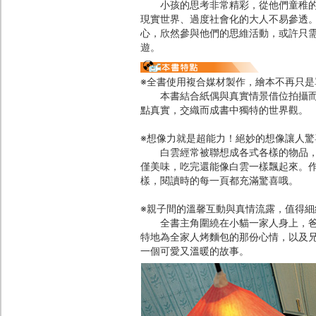
小孩的思考非常精彩，從他們童稚的眼
現實世界、過度社會化的大人不易參透
心，欣然參與他們的思維活動，或許只
遊。
※全書使用複合媒材製作，繪本不再只是
本書結合紙偶與真實情景借位拍攝而製
點真實，交織而成書中獨特的世界觀。
※想像力就是超能力！絕妙的想像讓人驚
白雲經常被聯想成各式各樣的物品，但
僅美味，吃完還能像白雲一樣飄起來。
樣，閱讀時的每一頁都充滿驚喜哦。
※親子間的溫馨互動與真情流露，值得細
全書主角圍繞在小貓一家人身上，爸爸
特地為全家人烤麵包的那份心情，以及
一個可愛又溫暖的故事。