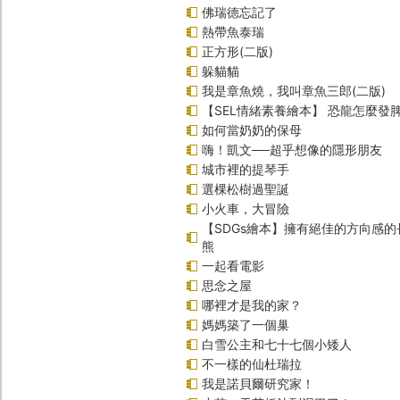
佛瑞德忘記了
熱帶魚泰瑞
正方形(二版)
躲貓貓
我是章魚燒，我叫章魚三郎(二版)
【SEL情緒素養繪本】 恐龍怎麼發脾
如何當奶奶的保母
嗨！凱文──超乎想像的隱形朋友
城市裡的提琴手
選棵松樹過聖誕
小火車，大冒險
【SDGs繪本】擁有絕佳的方向感
熊
一起看電影
思念之屋
哪裡才是我的家？
媽媽築了一個巢
白雪公主和七十七個小矮人
不一樣的仙杜瑞拉
我是諾貝爾研究家！