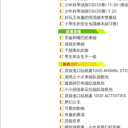
少年科學偵探CSI(10冊) 11-20 (整
少年科學偵探CSI(20冊) 1-20
好玩又有趣的情境繪本雙書組
小學生的安全知識繪本組(3冊)
牙齒和嘴巴的奧秘
感冒的奧秘
千變萬化的臉
男生和女生不一樣
原裝進口貼紙書1000 ANIMAL STIC
湯瑪士小火車磁貼遊戲包
建築師巴布磁貼遊戲包
小小探險家朵拉磁貼遊戲包
原裝進口貼紙書 1000 ACTIVITIES
夢幻公主
可愛的動物
有趣的農場
恐龍世界
樂智遊戲書：小女孩夢幻狂想曲