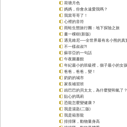
荷塘月色
媽媽，你會永遠愛我嗎？
我當哥哥了！
心裡的音符
雨蛙生態旅行團：地下探險之旅
畫一棵樹(新版)
遇見維尼──全世界最有名小熊的真
不一樣叔叔?!
蘇菲亞的一句話
午夜圖書館
年紀最小的班級裡，個子最小的女孩
爸爸，爸爸，變！
奶奶的城市
家長補習班
凶巴巴的貝太太，為什麼變和氣了
貼心的瑪莉
恐龍怎麼變健康？
我是湯匙(二版)
我是箱形龍
排排隊，動物量身高