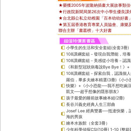
★榮獲2005年波隆納插畫大展故事類佳
★行政院新聞局第26次中小學生優良課
★台北縣公私立幼稚園「百本幼幼好書
★第五屆香港教育專業人員協會、康樂
聯合主辦「書叢榜」十大好書
小學生的生活和安全套組(全套3冊)
108課綱套組－發現自我潛能，培
108課綱套組－美感從小培養－認
《和新型冠狀病毒說Bye Bye！》
108課綱套組－探索自我，認識個
羅伯．畢多夫繪本精選(3冊)《小小
快樂》+《小小恐龍──我不想吃豌
凱文──超乎想像的隱形朋友》
孩子最愛的睡前故事繪本組(2冊)
長谷川義史經典人生三部曲
Josef Lee 經典雙書──抵達快樂
海的男孩
繪本水族館（全套3冊）
少年科學偵探CSI(10冊) 1-10 (整箱