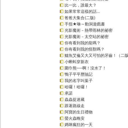
比一比，誰最大？
如果常常這樣的話…
爸爸大集合(二版)
手指★咻～動洞遊戲書
光影魔術－熱帶雨林的祕密
光影魔術－太空站的祕密
你有看到我的龍嗎？
你有看到我的怪獸嗎？
鱷魚艾倫又大又可怕的牙齒！（二
小蝌蚪穿新衣
圍巾熊──啊！沒水了！
鴨子平平歷險記
我的名字叫葉子
哈囉！哈囉！
承諾
蟲蟲捉迷藏
跟著路線走
阿寶的生日禮物
螢火蟲晚安
媽咪瘋狂的一天