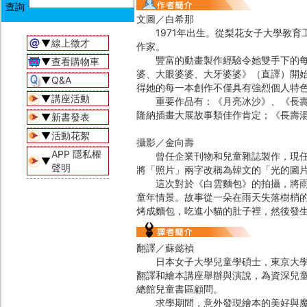
文圖／白希那
1971年出生。從梨花女子大學教育
▼
線上徵才
作家。
豐富的動畫製作經驗令她雙手下的每個
▼
查看購物車
婆、大眼婆婆、大牙婆婆》（直譯）開
▼
Q&A
得她的每一本創作不僅具有強烈個人特
▼
講座活動
重要作品有：《月亮冰沙》、《長壽湯
隆納插畫大展故事類佳作肯定；《長壽
▼
新書發表
▼
活動花絮
攝影／金向壽
APP 隱私權
曾任企業刊物和兒童雜誌製作，現任職
▼
聲明
將「照片」兩字改稱為韓文的「光的圖
這次對於《白雲麵包》的拍攝，將雨天
童年情景。故事從一朵在雨天失落樹梢
烤成麵包，吃進小貓的肚子裡，然後發
翻譯／蘇懿禎
日本女子大學兒童學碩士，東京大學圖
翻譯和繪本講座舉辦與演說，為資深兒
總館兒童書區顧問。
求學期間，意外發現繪本的美好與魔力