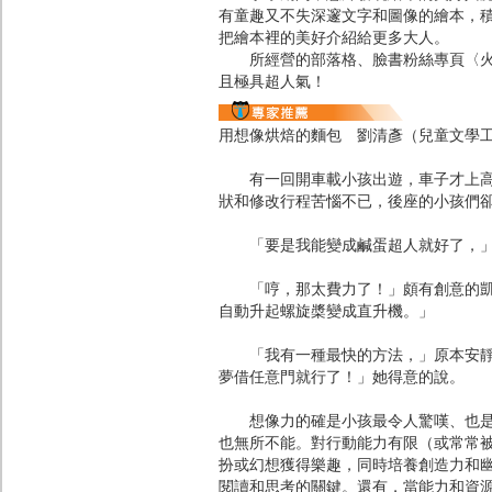
有童趣又不失深邃文字和圖像的繪本，
把繪本裡的美好介紹給更多大人。
所經營的部落格、臉書粉絲專頁〈火星童
且極具超人氣！
用想像烘焙的麵包 劉清彥（兒童文學
有一回開車載小孩出遊，車子才上高速
狀和修改行程苦惱不已，後座的小孩們
「要是我能變成鹹蛋超人就好了，」愛
「哼，那太費力了！」頗有創意的凱凱
自動升起螺旋槳變成直升機。」
「我有一種最快的方法，」原本安靜的
夢借任意門就行了！」她得意的說。
想像力的確是小孩最令人驚嘆、也是大
也無所不能。對行動能力有限（或常常
扮或幻想獲得樂趣，同時培養創造力和
閱讀和思考的關鍵。還有，當能力和資