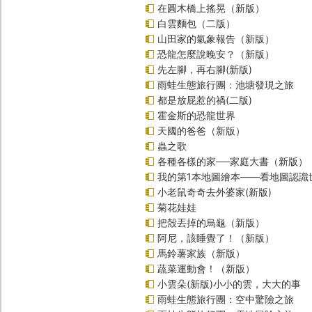
在圓木橋上搖晃（新版）
白雲麵包（二版）
山田家的氣象報告（新版）
恐龍怎麼說晚安？（新版）
先左腳，再右腳(新版)
雨蛙生態旅行團：池塘發現之旅
都是放屁惹的禍(二版)
霍金斯的恐龍世界
天國的爸爸（新版）
蟲之歌
各種各樣的家──家庭大書（新版）
我的第1本地圖繪本――看地圖認識
小老鼠奇奇去外婆家(新版)
菊花娃娃
把殼丟掉的烏龜（新版）
阿尼，該睡覺了！（新版）
馬鈴薯家族（新版）
蔬菜運動會！（新版）
小雲朵(新版)小小的雲，大大的事
雨蛙生態旅行團：空中驚險之旅