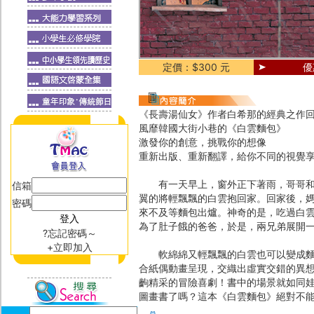
定價：$300 元
優
《長壽湯仙女》作者白希那的經典之作
風靡韓國大街小巷的《白雲麵包》
激發你的創意，挑戰你的想像
重新出版、重新翻譯，給你不同的視覺
有一天早上，窗外正下著雨，哥哥和弟
信箱
翼的將輕飄飄的白雲抱回家。回家後，
密碼
來不及等麵包出爐。神奇的是，吃過白
為了肚子餓的爸爸，於是，兩兄弟展開一
?忘記密碼～
+立即加入
軟綿綿又輕飄飄的白雲也可以變成麵包
合紙偶動畫呈現，交織出虛實交錯的異
齣精采的冒險喜劇！書中的場景就如同
圖畫書了嗎？這本《白雲麵包》絕對不