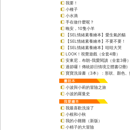
我要！
小種子
小水滴
手在做什麼呢？
晚安，10隻小羊
【SEL情緒素養繪本】愛生氣的貓
【SEL情緒素養繪本】不要不要！
【SEL情緒素養繪本】哇哇大哭
LOOK！視覺遊戲（全套4冊）
安東尼．布朗-我愛閱讀（全套3冊
過節囉！傳統節日情境立體書(2冊)
寶寶洗澡書（3本）：形狀、顏色、
小波與小莉的冒險之旅
小波的羅曼史
我最喜歡洗澡了
小根和小秋
我的小雞雞（新版）
小精子的大冒險