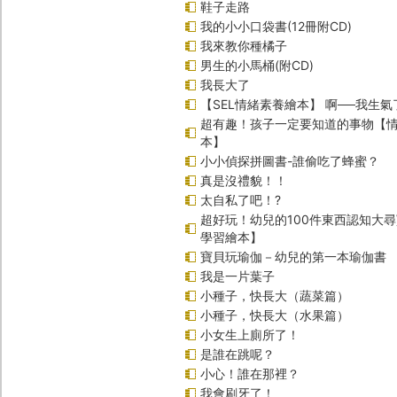
鞋子走路
我的小小口袋書(12冊附CD)
我來教你種橘子
男生的小馬桶(附CD)
我長大了
【SEL情緒素養繪本】 啊──我生氣
超有趣！孩子一定要知道的事物【
本】
小小偵探拼圖書-誰偷吃了蜂蜜？
真是沒禮貌！！
太自私了吧！?
超好玩！幼兒的100件東西認知大
學習繪本】
寶貝玩瑜伽－幼兒的第一本瑜伽書
我是一片葉子
小種子，快長大（蔬菜篇）
小種子，快長大（水果篇）
小女生上廁所了！
是誰在跳呢？
小心！誰在那裡？
我會刷牙了！