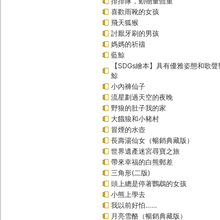
排排隊，動物量體重
喜歡雨靴的女孩
飛天狐猴
討厭牙刷的男孩
媽媽的祈禱
藍鯨
【SDGs繪本】具有優雅姿態和歌
鯨
小內褲仙子
流星劃過天空的夜晚
野狼的肚子我的家
大餓狼和小豬村
冒煙的水壺
長壽湯仙女（暢銷典藏版）
世界遺產迷宮尋寶之旅
帶來幸福的白熊郵差
三角形(二版)
頭上總是停著鸚鵡的女孩
小熊上學去
我以前好怕……
月亮雪酪（暢銷典藏版）