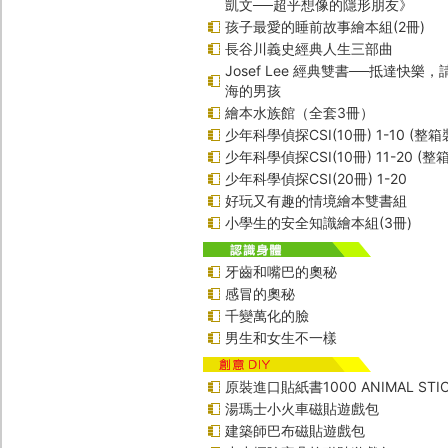
凱文──超乎想像的隱形朋友》
孩子最愛的睡前故事繪本組(2冊)
長谷川義史經典人生三部曲
Josef Lee 經典雙書──抵達快樂
海的男孩
繪本水族館（全套3冊）
少年科學偵探CSI(10冊) 1-10 (整箱
少年科學偵探CSI(10冊) 11-20 (整
少年科學偵探CSI(20冊) 1-20
好玩又有趣的情境繪本雙書組
小學生的安全知識繪本組(3冊)
牙齒和嘴巴的奧秘
感冒的奧秘
千變萬化的臉
男生和女生不一樣
原裝進口貼紙書1000 ANIMAL STIC
湯瑪士小火車磁貼遊戲包
建築師巴布磁貼遊戲包