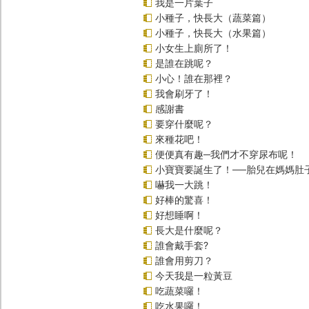
我是一片葉子
小種子，快長大（蔬菜篇）
小種子，快長大（水果篇）
小女生上廁所了！
是誰在跳呢？
小心！誰在那裡？
我會刷牙了！
感謝書
要穿什麼呢？
來種花吧！
便便真有趣─我們才不穿尿布呢！
小寶寶要誕生了！──胎兒在媽媽肚
嚇我一大跳！
好棒的驚喜！
好想睡啊！
長大是什麼呢？
誰會戴手套?
誰會用剪刀？
今天我是一粒黃豆
吃蔬菜囉！
吃水果囉！