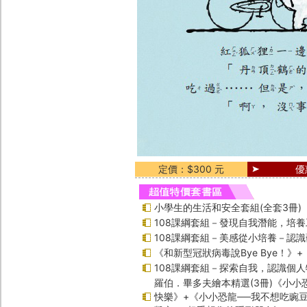
定價：$300 元
優
小學生的生活和安全套組(全套3冊)
108課綱套組－發現自我潛能，培
108課綱套組－美感從小培養－認
《和新型冠狀病毒說Bye Bye！》
108課綱套組－探索自我，認識個人
羅伯．畢多夫繪本精選(3冊)《小小
快樂》+《小小恐龍──我不想吃豌