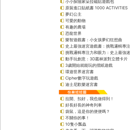
小小探險家朵拉磁貼遊戲包
原裝進口貼紙書 1000 ACTIVITIES
夢幻公主
可愛的動物
有趣的農場
恐龍世界
樂智遊戲書：小女孩夢幻狂想曲
史上最強迷宮遊戲書：挑戰邏輯專
挑戰邏輯專注力和眼力：史上最強迷
動手玩創意：3D叢林派對立體卡片
3歲開始就能玩的摺紙遊戲
環遊世界迷宮書
Cipher數字玩遊戲
迪士尼歡樂迷宮書
拉開、扣好，我也做得到！
好長好長的神奇列車
袋鼠，這是你的便便嗎？
不關你的事！
10隻小瓢蟲