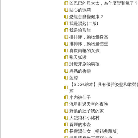
凶巴巴的貝太太，為什麼變和氣了
貼心的瑪莉
恐龍怎麼變健康？
我是湯匙(二版)
我是箱形龍
排排隊，動物量身高
排排隊，動物量體重
喜歡雨靴的女孩
飛天狐猴
討厭牙刷的男孩
媽媽的祈禱
藍鯨
【SDGs繪本】具有優雅姿態和歌
鯨
小內褲仙子
流星劃過天空的夜晚
野狼的肚子我的家
大餓狼和小豬村
冒煙的水壺
長壽湯仙女（暢銷典藏版）
世界遺產迷宮尋寶之旅