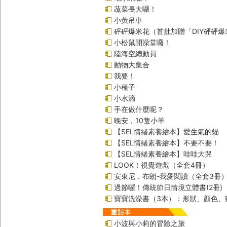
蔬菜長大囉！
小黃吊車
砰砰爆米花（首批加贈「DIY砰砰
小松鼠開澡堂囉！
陸海空總動員
動物大集合
我要！
小種子
小水滴
手在做什麼呢？
晚安，10隻小羊
【SEL情緒素養繪本】愛生氣的貓
【SEL情緒素養繪本】不要不要！
【SEL情緒素養繪本】哇哇大哭
LOOK！視覺遊戲（全套4冊）
安東尼．布朗-我愛閱讀（全套3冊
過節囉！傳統節日情境立體書(2冊)
寶寶洗澡書（3本）：形狀、顏色、
小波與小莉的冒險之旅