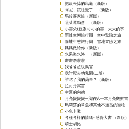
把殼丟掉的烏龜（新版）
阿尼，該睡覺了！（新版）
馬鈴薯家族（新版）
蔬菜運動會！（新版）
小雲朵(新版)小小的雲，大大的事
雨蛙生態旅行團：空中驚險之旅
雨蛙生態旅行團：雪地冒險之旅
媽媽做給你（新版）
水果海水浴！（新版）
畫畫嚕啦啦
我爸爸超級厲害！
我討厭去幼兒園(二版)
誰吃了我的蘋果？（新版）
拉封丹寓言
幸運的內德
月亮變變變─我的第一本月亮觀察書
瑪莉莎的章魚和其他不適當的寵物
小兔卜啾
各種各樣的情緒~感覺大書 （新版）
騎士胡比