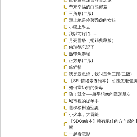
帶來幸福的白熊郵差
三角形(二版)
頭上總是停著鸚鵡的女孩
小熊上學去
我以前好怕……
月亮雪酪（暢銷典藏版）
佛瑞德忘記了
熱帶魚泰瑞
正方形(二版)
躲貓貓
我是章魚燒，我叫章魚三郎(二版)
【SEL情緒素養繪本】 恐龍怎麼發脾
如何當奶奶的保母
嗨！凱文──超乎想像的隱形朋友
城市裡的提琴手
選棵松樹過聖誕
小火車，大冒險
【SDGs繪本】擁有絕佳的方向感
熊
一起看電影