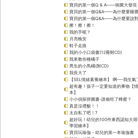
寶貝的第一個Q & A――病菌大發現
寶貝的第一個Q&A——為什麼要睡
寶貝的第一個Q&A――為什麼要說
擦！擦！擦！
我的手呢？
月亮晚安
鞋子走路
我的小小口袋書(12冊附CD)
我來教你種橘子
男生的小馬桶(附CD)
我長大了
【SEL情緒素養繪本】 啊──我生氣
超有趣！孩子一定要知道的事物【
本】
小小偵探拼圖書-誰偷吃了蜂蜜？
真是沒禮貌！！
太自私了吧！?
超好玩！幼兒的100件東西認知大
學習繪本】
寶貝玩瑜伽－幼兒的第一本瑜伽書