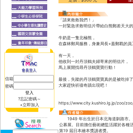
「請來救救我們！」
一封緊急求救明信片帶給白熊郵差天大
牛奶是一隻北極熊，
在森林郵局服務，身兼局長+蓋郵戳的員
有一天，
他收到一封丹頂鶴夫婦寄來的明信片，
馬上展開找尋丹頂鶴寶寶行動！
信箱
最後，失蹤的丹頂鶴寶寶真的是被吃掉
大家趕快祈禱奇蹟出現吧！
密碼
?忘記密碼～
https://www.city.kushiro.lg.jp/zoo/z
+立即加入
1949 年出生於日本北海道釧路市。
公募展。目前擔任藝術總監活躍於各種
第19 屆日本繪本獎讀者獎。