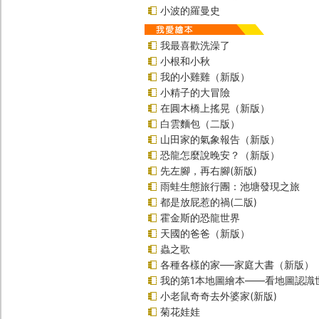
小波的羅曼史
我最喜歡洗澡了
小根和小秋
我的小雞雞（新版）
小精子的大冒險
在圓木橋上搖晃（新版）
白雲麵包（二版）
山田家的氣象報告（新版）
恐龍怎麼說晚安？（新版）
先左腳，再右腳(新版)
雨蛙生態旅行團：池塘發現之旅
都是放屁惹的禍(二版)
霍金斯的恐龍世界
天國的爸爸（新版）
蟲之歌
各種各樣的家──家庭大書（新版）
我的第1本地圖繪本――看地圖認識
小老鼠奇奇去外婆家(新版)
菊花娃娃