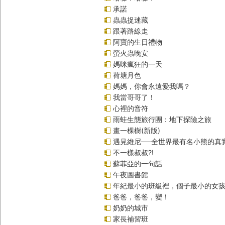
承諾
蟲蟲捉迷藏
跟著路線走
阿寶的生日禮物
螢火蟲晚安
媽咪瘋狂的一天
荷塘月色
媽媽，你會永遠愛我嗎？
我當哥哥了！
心裡的音符
雨蛙生態旅行團：地下探險之旅
畫一棵樹(新版)
遇見維尼──全世界最有名小熊的真
不一樣叔叔?!
蘇菲亞的一句話
午夜圖書館
年紀最小的班級裡，個子最小的女孩(
爸爸，爸爸，變！
奶奶的城市
家長補習班