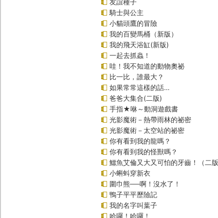
友誼種子
騎士與公主
小貓頭鷹的冒險
我的百變馬桶（新版）
我的飛天浴缸(新版)
一起去抓蟲！
哇！我不知道的動物奧祕
比一比，誰最大？
如果常常這樣的話…
爸爸大集合(二版)
手指★咻～動洞遊戲書
光影魔術－熱帶雨林的祕密
光影魔術－太空站的祕密
你有看到我的龍嗎？
你有看到我的怪獸嗎？
鱷魚艾倫又大又可怕的牙齒！（二
小蝌蚪穿新衣
圍巾熊──啊！沒水了！
鴨子平平歷險記
我的名字叫葉子
哈囉！哈囉！