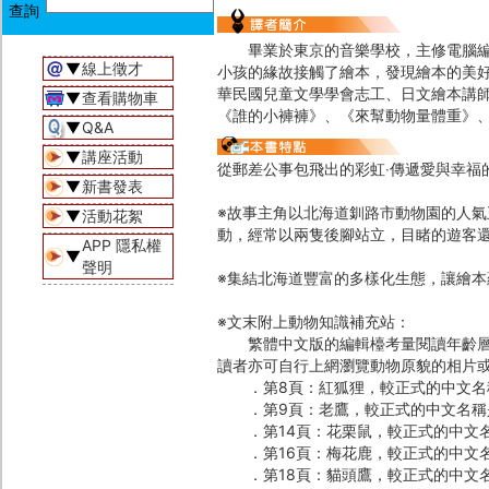
畢業於東京的音樂學校，主修電腦編曲
▼
線上徵才
小孩的緣故接觸了繪本，發現繪本的美
華民國兒童文學學會志工、日文繪本講
▼
查看購物車
《誰的小褲褲》、《來幫動物量體重》
▼
Q&A
▼
講座活動
從郵差公事包飛出的彩虹‧傳遞愛與幸福
▼
新書發表
※故事主角以北海道釧路市動物園的人
▼
活動花絮
動，經常以兩隻後腳站立，目睹的遊客
APP 隱私權
▼
聲明
※集結北海道豐富的多樣化生態，讓繪本
※文末附上動物知識補充站：
繁體中文版的編輯檯考量閱讀年齡層較
讀者亦可自行上網瀏覽動物原貌的相片
．第8頁：紅狐狸，較正式的中文名
．第9頁：老鷹，較正式的中文名稱
．第14頁：花栗鼠，較正式的中文名
．第16頁：梅花鹿，較正式的中文名
．第18頁：貓頭鷹，較正式的中文名