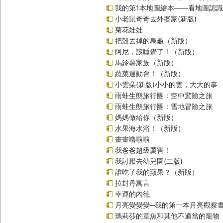
我的第1本地圖繪本――看地圖認
小老鼠奇奇去外婆家(新版)
菊花娃娃
把殼丟掉的烏龜（新版）
阿尼，該睡覺了！（新版）
馬鈴薯家族（新版）
蔬菜運動會！（新版）
小雲朵(新版)小小的雲，大大的事
雨蛙生態旅行團：空中驚險之旅
雨蛙生態旅行團：雪地冒險之旅
媽媽做給你（新版）
水果海水浴！（新版）
畫畫嚕啦啦
我爸爸超級厲害！
我討厭去幼兒園(二版)
誰吃了我的蘋果？（新版）
拉封丹寓言
幸運的內德
月亮變變變─我的第一本月亮觀察
瑪莉莎的章魚和其他不適當的寵物