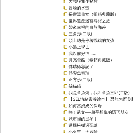
大餓狼和小豬村
冒煙的水壺
長壽湯仙女（暢銷典藏版）
世界遺產迷宮尋寶之旅
帶來幸福的白熊郵差
三角形(二版)
頭上總是停著鸚鵡的女孩
小熊上學去
我以前好怕……
月亮雪酪（暢銷典藏版）
佛瑞德忘記了
熱帶魚泰瑞
正方形(二版)
躲貓貓
我是章魚燒，我叫章魚三郎(二版)
【SEL情緒素養繪本】 恐龍怎麼發
如何當奶奶的保母
嗨！凱文──超乎想像的隱形朋友
城市裡的提琴手
選棵松樹過聖誕
小火車，大冒險