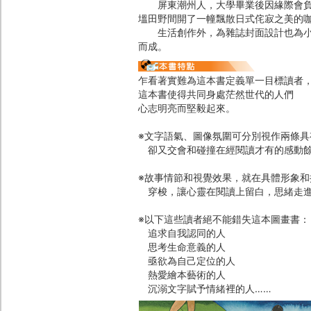
屏東潮州人，大學畢業後因緣際會負笈
塭田野間開了一幢飄散日式侘寂之美的
生活創作外，為雜誌封面設計也為小鎮
而成。
乍看著實難為這本書定義單一目標讀者
這本書使得共同身處茫然世代的人們
心志明亮而堅毅起來。
※文字語氣、圖像氛圍可分別視作兩條具
卻又交會和碰撞在經閱讀才有的感動
※故事情節和視覺效果，就在具體形象和
穿梭，讓心靈在閱讀上留白，思緒走進
※以下這些讀者絕不能錯失這本圖畫書：
追求自我認同的人
思考生命意義的人
亟欲為自己定位的人
熱愛繪本藝術的人
沉溺文字賦予情緒裡的人……