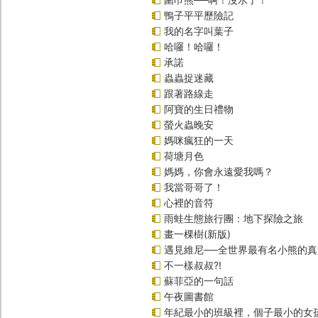
鴨子平平歷險記
我的名字叫葉子
哈囉！哈囉！
承諾
蟲蟲捉迷藏
跟著路線走
阿寶的生日禮物
螢火蟲晚安
媽咪瘋狂的一天
荷塘月色
媽媽，你會永遠愛我嗎？
我當哥哥了！
心裡的音符
雨蛙生態旅行團：地下探險之旅
畫一棵樹(新版)
遇見維尼──全世界最有名小熊的
不一樣叔叔?!
蘇菲亞的一句話
午夜圖書館
年紀最小的班級裡，個子最小的女孩