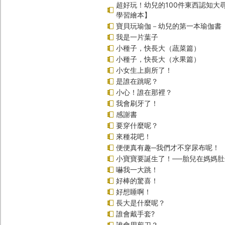
超好玩！幼兒的100件東西認知大
學習繪本】
寶貝玩瑜伽－幼兒的第一本瑜伽書
我是一片葉子
小種子，快長大（蔬菜篇）
小種子，快長大（水果篇）
小女生上廁所了！
是誰在跳呢？
小心！誰在那裡？
我會刷牙了！
感謝書
要穿什麼呢？
來種花吧！
便便真有趣─我們才不穿尿布呢！
小寶寶要誕生了！──胎兒在媽媽
嚇我一大跳！
好棒的驚喜！
好想睡啊！
長大是什麼呢？
誰會戴手套?
誰會用剪刀？