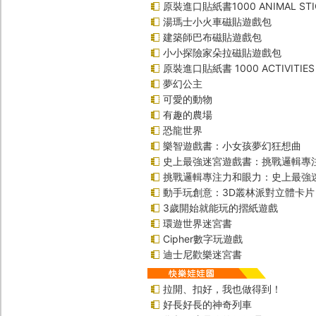
原裝進口貼紙書1000 ANIMAL STI
湯瑪士小火車磁貼遊戲包
建築師巴布磁貼遊戲包
小小探險家朵拉磁貼遊戲包
原裝進口貼紙書 1000 ACTIVITIES
夢幻公主
可愛的動物
有趣的農場
恐龍世界
樂智遊戲書：小女孩夢幻狂想曲
史上最強迷宮遊戲書：挑戰邏輯專
挑戰邏輯專注力和眼力：史上最強
動手玩創意：3D叢林派對立體卡片
3歲開始就能玩的摺紙遊戲
環遊世界迷宮書
Cipher數字玩遊戲
迪士尼歡樂迷宮書
拉開、扣好，我也做得到！
好長好長的神奇列車