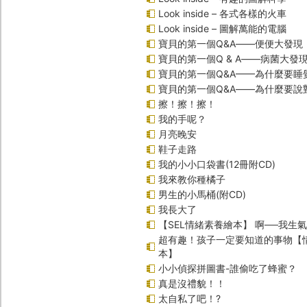
Look inside – 各式各樣的火車
Look inside – 圖解萬能的電腦
寶貝的第一個Q&A――便便大發現
寶貝的第一個Q & A――病菌大發
寶貝的第一個Q&A——為什麼要睡
寶貝的第一個Q&A――為什麼要說
擦！擦！擦！
我的手呢？
月亮晚安
鞋子走路
我的小小口袋書(12冊附CD)
我來教你種橘子
男生的小馬桶(附CD)
我長大了
【SEL情緒素養繪本】 啊──我生氣
超有趣！孩子一定要知道的事物【
本】
小小偵探拼圖書-誰偷吃了蜂蜜？
真是沒禮貌！！
太自私了吧！?