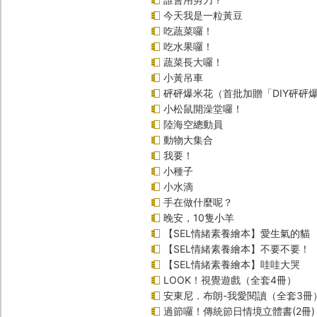
今天我是一粒黃豆
吃蔬菜囉！
吃水果囉！
蔬菜長大囉！
小黃吊車
砰砰爆米花（首批加贈「DIY砰砰
小松鼠開澡堂囉！
陸海空總動員
動物大集合
我要！
小種子
小水滴
手在做什麼呢？
晚安，10隻小羊
【SEL情緒素養繪本】愛生氣的貓
【SEL情緒素養繪本】不要不要！
【SEL情緒素養繪本】哇哇大哭
LOOK！視覺遊戲（全套4冊）
安東尼．布朗-我愛閱讀（全套3冊
過節囉！傳統節日情境立體書(2冊)