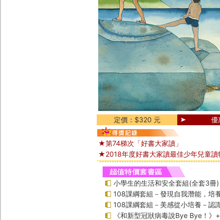
定價：$320 元
優
★第74梯次「好書大家讀」
★2018年度好書大家讀最佳少年兒童讀
小學生的生活和安全套組(全套3冊)
108課綱套組－發現自我潛能，培
108課綱套組－美感從小培養－認
《和新型冠狀病毒說Bye Bye！