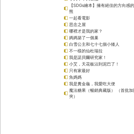
【SDGs繪本】擁有絕佳的方向感
熊
一起看電影
思念之屋
哪裡才是我的家？
媽媽築了一個巢
白雪公主和七十七個小矮人
不一樣的仙杜瑞拉
我是諾貝爾研究家！
小艾，天花板沾到泥巴了！
只有家最好
魚媽媽
我是糞金龜，我愛吃大便
魔法糖果（暢銷典藏版） （首批加
夾）