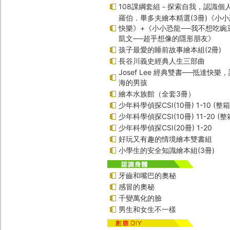
108課綱套組－探索自我，認識個
羅伯．畢多夫繪本精選(3冊)《小小
快樂》+《小小恐龍──我不想吃豌
凱文──超乎想像的隱形朋友》
孩子最愛的睡前故事繪本組(2冊)
長谷川義史經典人生三部曲
Josef Lee 經典雙書──抵達快
海的男孩
繪本水族館（全套3冊）
少年科學偵探CSI(10冊) 1-10 (整
少年科學偵探CSI(10冊) 11-20 (整
少年科學偵探CSI(20冊) 1-20
好玩又有趣的情境繪本雙書組
小學生的安全知識繪本組(3冊)
牙齒和嘴巴的奧秘
感冒的奧秘
千變萬化的臉
男生和女生不一樣