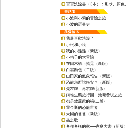
寶寶洗澡書（3本）：形狀、顏色
小波與小莉的冒險之旅
小波的羅曼史
我最喜歡洗澡了
小根和小秋
我的小雞雞（新版）
小精子的大冒險
在圓木橋上搖晃（新版）
白雲麵包（二版）
山田家的氣象報告（新版）
恐龍怎麼說晚安？（新版）
先左腳，再右腳(新版)
雨蛙生態旅行團：池塘發現之旅
都是放屁惹的禍(二版)
霍金斯的恐龍世界
天國的爸爸（新版）
蟲之歌
各種各樣的家──家庭大書（新版）