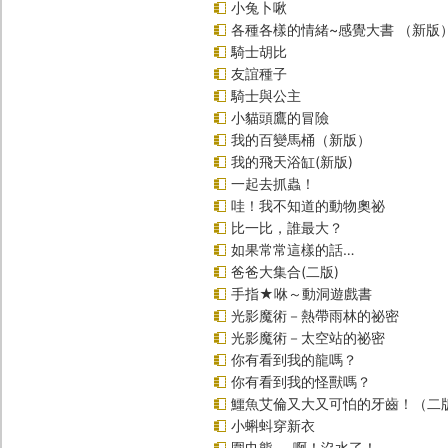
小兔卜啾
各種各樣的情緒~感覺大書 （新版
騎士胡比
友誼種子
騎士與公主
小貓頭鷹的冒險
我的百變馬桶（新版）
我的飛天浴缸(新版)
一起去抓蟲！
哇！我不知道的動物奧祕
比一比，誰最大？
如果常常這樣的話…
爸爸大集合(二版)
手指★咻～動洞遊戲書
光影魔術－熱帶雨林的祕密
光影魔術－太空站的祕密
你有看到我的龍嗎？
你有看到我的怪獸嗎？
鱷魚艾倫又大又可怕的牙齒！（二
小蝌蚪穿新衣
圍巾熊──啊！沒水了！