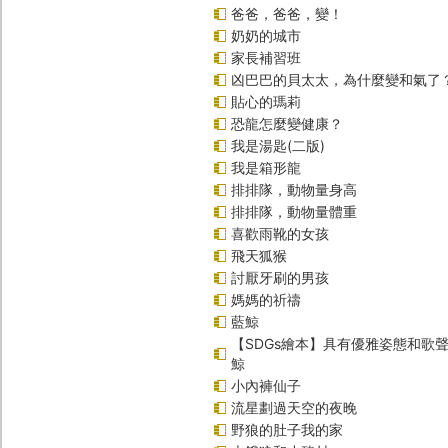
爸爸，爸爸，變！
奶奶的城市
家長補習班
凶巴巴的貝太太，為什麼變和氣了
貼心的瑪莉
恐龍怎麼變健康？
我是湯匙(二版)
我是箱形龍
排排隊，動物量身高
排排隊，動物量體重
喜歡雨靴的女孩
飛天狐猴
討厭牙刷的男孩
媽媽的祈禱
藍鯨
【SDGs繪本】具有優雅姿態和歌
鯨
小內褲仙子
流星劃過天空的夜晚
野狼的肚子我的家