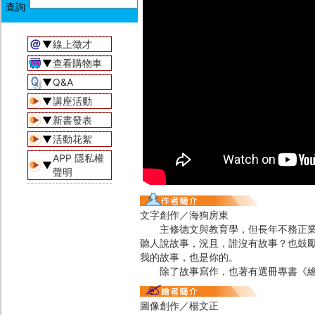
▼
線上徵才
▼
查看購物車
▼
Q&A
▼
講座活動
▼
新書發表
▼
活動花絮
APP 隱私權
▼
聲明
文字創作／海狗房東
主修德文與教育學，但長年不務正業。
聽人說故事，況且，誰沒有故事？也鼓
我的故事，也是你的。
除了故事寫作，也著有選冊專書《繪本
圖像創作／楊文正