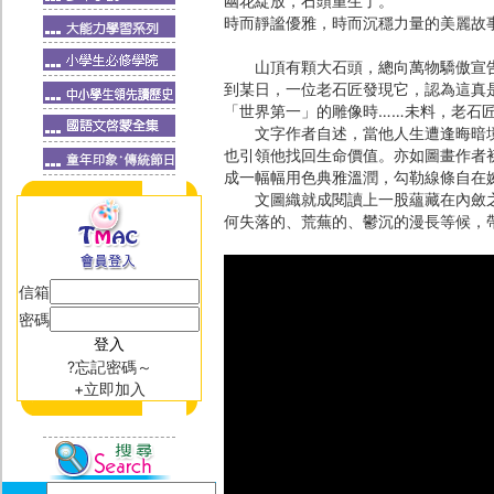
幽花綻放，石頭重生了。
時而靜謐優雅，時而沉穩力量的美麗故
山頂有顆大石頭，總向萬物驕傲宣告
到某日，一位老石匠發現它，認為這真
「世界第一」的雕像時……未料，老石
文字作者自述，當他人生遭逢晦暗境
也引領他找回生命價值。亦如圖畫作者
成一幅幅用色典雅溫潤，勾勒線條自在
文圖織就成閱讀上一股蘊藏在內斂之
何失落的、荒蕪的、鬱沉的漫長等候，
信箱
密碼
?忘記密碼～
+立即加入