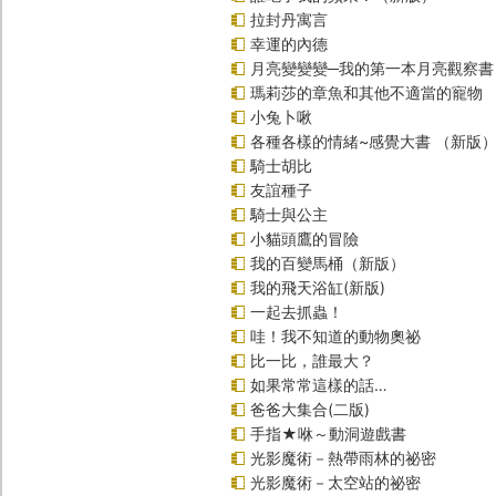
拉封丹寓言
幸運的內德
月亮變變變─我的第一本月亮觀察書
瑪莉莎的章魚和其他不適當的寵物
小兔卜啾
各種各樣的情緒~感覺大書 （新版
騎士胡比
友誼種子
騎士與公主
小貓頭鷹的冒險
我的百變馬桶（新版）
我的飛天浴缸(新版)
一起去抓蟲！
哇！我不知道的動物奧祕
比一比，誰最大？
如果常常這樣的話…
爸爸大集合(二版)
手指★咻～動洞遊戲書
光影魔術－熱帶雨林的祕密
光影魔術－太空站的祕密