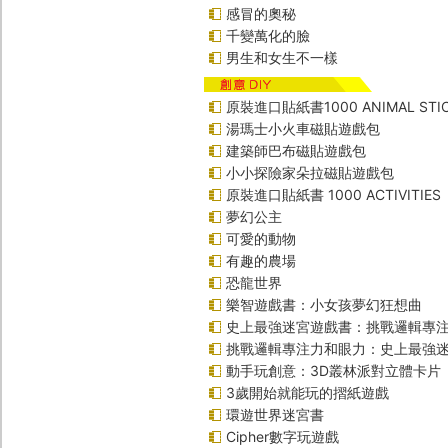
感冒的奧秘
千變萬化的臉
男生和女生不一樣
原裝進口貼紙書1000 ANIMAL STIC
湯瑪士小火車磁貼遊戲包
建築師巴布磁貼遊戲包
小小探險家朵拉磁貼遊戲包
原裝進口貼紙書 1000 ACTIVITIES
夢幻公主
可愛的動物
有趣的農場
恐龍世界
樂智遊戲書：小女孩夢幻狂想曲
史上最強迷宮遊戲書：挑戰邏輯專
挑戰邏輯專注力和眼力：史上最強迷
動手玩創意：3D叢林派對立體卡片
3歲開始就能玩的摺紙遊戲
環遊世界迷宮書
Cipher數字玩遊戲