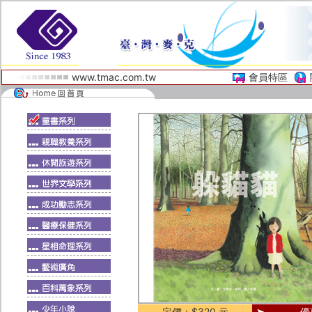
www.tmac.com.tw
會員特區
定價：$320 元
優