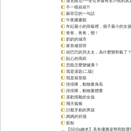
遇見維尼──全世界最有名小熊的真
不一樣叔叔?!
蘇菲亞的一句話
午夜圖書館
年紀最小的班級裡，個子最小的女孩
爸爸，爸爸，變！
奶奶的城市
家長補習班
凶巴巴的貝太太，為什麼變和氣了
貼心的瑪莉
恐龍怎麼變健康？
我是湯匙(二版)
我是箱形龍
排排隊，動物量身高
排排隊，動物量體重
喜歡雨靴的女孩
飛天狐猴
討厭牙刷的男孩
媽媽的祈禱
藍鯨
【SDGs繪本】具有優雅姿態和歌