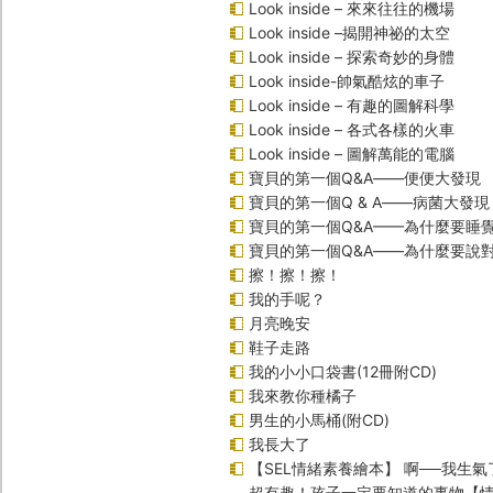
Look inside – 來來往往的機場
Look inside –揭開神祕的太空
Look inside – 探索奇妙的身體
Look inside-帥氣酷炫的車子
Look inside – 有趣的圖解科學
Look inside – 各式各樣的火車
Look inside – 圖解萬能的電腦
寶貝的第一個Q&A――便便大發現
寶貝的第一個Q & A――病菌大發現
寶貝的第一個Q&A——為什麼要睡
寶貝的第一個Q&A――為什麼要說
擦！擦！擦！
我的手呢？
月亮晚安
鞋子走路
我的小小口袋書(12冊附CD)
我來教你種橘子
男生的小馬桶(附CD)
我長大了
【SEL情緒素養繪本】 啊──我生氣
超有趣！孩子一定要知道的事物【