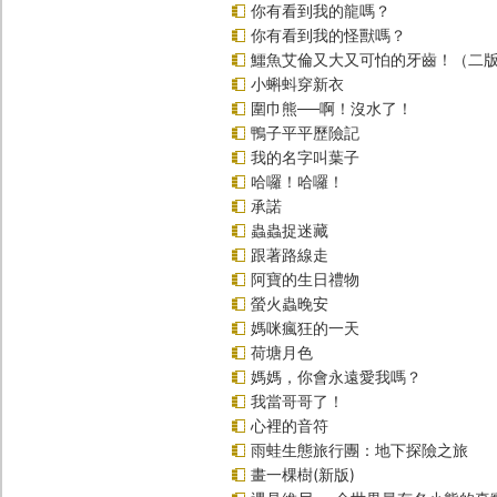
你有看到我的龍嗎？
你有看到我的怪獸嗎？
鱷魚艾倫又大又可怕的牙齒！（二
小蝌蚪穿新衣
圍巾熊──啊！沒水了！
鴨子平平歷險記
我的名字叫葉子
哈囉！哈囉！
承諾
蟲蟲捉迷藏
跟著路線走
阿寶的生日禮物
螢火蟲晚安
媽咪瘋狂的一天
荷塘月色
媽媽，你會永遠愛我嗎？
我當哥哥了！
心裡的音符
雨蛙生態旅行團：地下探險之旅
畫一棵樹(新版)