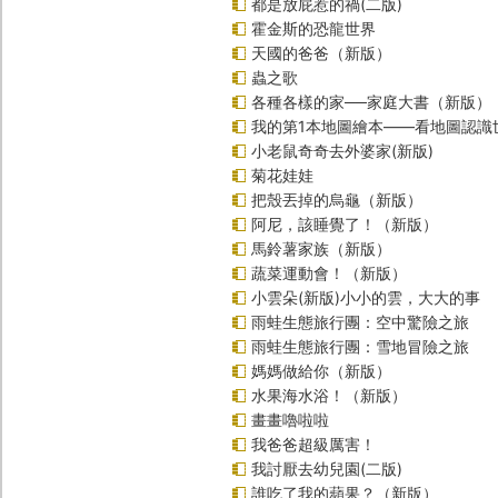
都是放屁惹的禍(二版)
霍金斯的恐龍世界
天國的爸爸（新版）
蟲之歌
各種各樣的家──家庭大書（新版）
我的第1本地圖繪本――看地圖認識
小老鼠奇奇去外婆家(新版)
菊花娃娃
把殼丟掉的烏龜（新版）
阿尼，該睡覺了！（新版）
馬鈴薯家族（新版）
蔬菜運動會！（新版）
小雲朵(新版)小小的雲，大大的事
雨蛙生態旅行團：空中驚險之旅
雨蛙生態旅行團：雪地冒險之旅
媽媽做給你（新版）
水果海水浴！（新版）
畫畫嚕啦啦
我爸爸超級厲害！
我討厭去幼兒園(二版)
誰吃了我的蘋果？（新版）