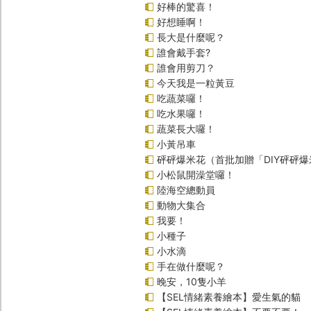
好棒的驚喜！
好想睡啊！
長大是什麼呢？
誰會戴手套?
誰會用剪刀？
今天我是一粒黃豆
吃蔬菜囉！
吃水果囉！
蔬菜長大囉！
小黃吊車
砰砰爆米花（首批加贈「DIY砰砰
小松鼠開澡堂囉！
陸海空總動員
動物大集合
我要！
小種子
小水滴
手在做什麼呢？
晚安，10隻小羊
【SEL情緒素養繪本】愛生氣的貓