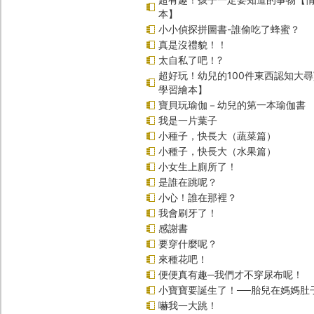
本】
小小偵探拼圖書-誰偷吃了蜂蜜？
真是沒禮貌！！
太自私了吧！?
超好玩！幼兒的100件東西認知大
學習繪本】
寶貝玩瑜伽－幼兒的第一本瑜伽書
我是一片葉子
小種子，快長大（蔬菜篇）
小種子，快長大（水果篇）
小女生上廁所了！
是誰在跳呢？
小心！誰在那裡？
我會刷牙了！
感謝書
要穿什麼呢？
來種花吧！
便便真有趣─我們才不穿尿布呢！
小寶寶要誕生了！──胎兒在媽媽肚
嚇我一大跳！