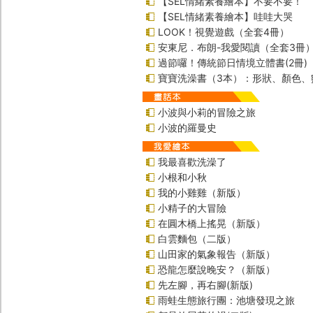
【SEL情緒素養繪本】不要不要！
【SEL情緒素養繪本】哇哇大哭
LOOK！視覺遊戲（全套4冊）
安東尼．布朗-我愛閱讀（全套3冊
過節囉！傳統節日情境立體書(2冊)
寶寶洗澡書（3本）：形狀、顏色、
小波與小莉的冒險之旅
小波的羅曼史
我最喜歡洗澡了
小根和小秋
我的小雞雞（新版）
小精子的大冒險
在圓木橋上搖晃（新版）
白雲麵包（二版）
山田家的氣象報告（新版）
恐龍怎麼說晚安？（新版）
先左腳，再右腳(新版)
雨蛙生態旅行團：池塘發現之旅