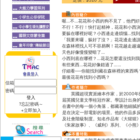
喔…不…花花和小西的狗不見了，他們好
不行！不行！快打起精神，花花和小西
要躲在哪裡好呢？小西邊走邊煩惱…找
「我要來囉，躲好了沒？」花花邊走邊
在森林裡找人可不容易啊！花花越走越
天色好像慢慢變暗了…
小西到底在哪裡？…花花怎麼還沒找到
有些東西…花花好像錯過了……
仔細看──你能找到藏在森林裡的東西嗎
最後花花有找到小西嗎？
信箱
密碼
英國超現實派繪本作家，於2000年榮
屆英國兒童文學桂冠作家。學設計出身
?忘記密碼～
在書中的每一個小角落，都藏著他細膩
+立即加入
是在決定一部電影的場景。他的作品多
及社會階級制度。知名作品有《大猩猩》
《朱家故事》、《威利》系列、《小熊