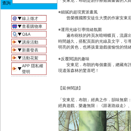
「安東尼．布朗是創作療癒圖畫書的大師
※細膩的超現實派畫風
曾榮獲國際安徒生大獎的作家安東尼．
▼
線上徵才
▼
查看購物車
※運用光線引導情緒氛圍
▼
Q&A
遍布樹枝的跨頁灰暗蝴蝶頁，流露出夜
時間越久，搭配頁面的光線及文字，引
▼
講座活動
明亮的黃色，也將孩童遊戲後愉悅的情
▼
新書發表
▼
活動花絮
※反覆閱讀的趣味
安東尼．布朗的每個畫面，總藏有許多
APP 隱私權
▼
現遺落森林的驚喜吧！
聲明
【延伸閱讀】
「安東尼．布朗」經典之作．韻味無窮
經典遊戲．樂趣無限：《跟著路線走》