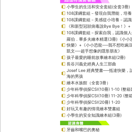
小學生的生活和安全套組(全套3冊)
108課綱套組－發現自我潛能，培
108課綱套組－美感從小培養－認
《和新型冠狀病毒說Bye Bye！》
108課綱套組－探索自我，認識個
羅伯．畢多夫繪本精選(3冊)《小小
快樂》+《小小恐龍──我不想吃豌
凱文──超乎想像的隱形朋友》
孩子最愛的睡前故事繪本組(2冊)
長谷川義史經典人生三部曲
Josef Lee 經典雙書──抵達快樂
海的男孩
繪本水族館（全套3冊）
少年科學偵探CSI(10冊) 1-10 (整箱
少年科學偵探CSI(10冊) 11-20 (整
少年科學偵探CSI(20冊) 1-20
好玩又有趣的情境繪本雙書組
小學生的安全知識繪本組(3冊)
牙齒和嘴巴的奧秘