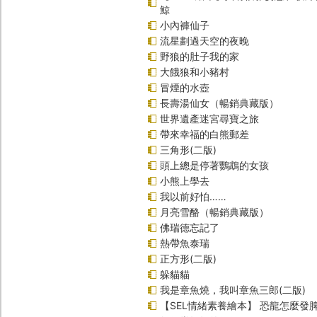
鯨
小內褲仙子
流星劃過天空的夜晚
野狼的肚子我的家
大餓狼和小豬村
冒煙的水壺
長壽湯仙女（暢銷典藏版）
世界遺產迷宮尋寶之旅
帶來幸福的白熊郵差
三角形(二版)
頭上總是停著鸚鵡的女孩
小熊上學去
我以前好怕……
月亮雪酪（暢銷典藏版）
佛瑞德忘記了
熱帶魚泰瑞
正方形(二版)
躲貓貓
我是章魚燒，我叫章魚三郎(二版)
【SEL情緒素養繪本】 恐龍怎麼發脾