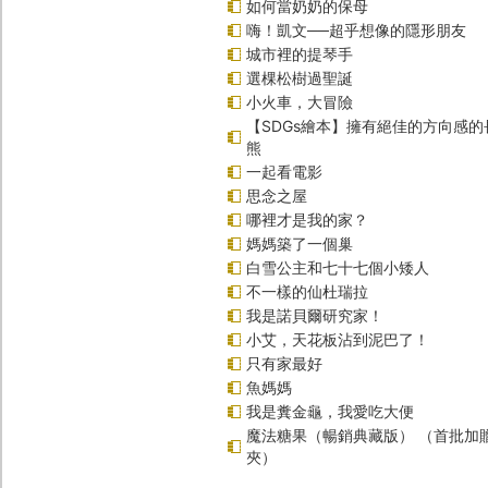
如何當奶奶的保母
嗨！凱文──超乎想像的隱形朋友
城市裡的提琴手
選棵松樹過聖誕
小火車，大冒險
【SDGs繪本】擁有絕佳的方向感
熊
一起看電影
思念之屋
哪裡才是我的家？
媽媽築了一個巢
白雪公主和七十七個小矮人
不一樣的仙杜瑞拉
我是諾貝爾研究家！
小艾，天花板沾到泥巴了！
只有家最好
魚媽媽
我是糞金龜，我愛吃大便
魔法糖果（暢銷典藏版） （首批加
夾）