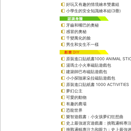
好玩又有趣的情境繪本雙書組
小學生的安全知識繪本組(3冊)
牙齒和嘴巴的奧秘
感冒的奧秘
千變萬化的臉
男生和女生不一樣
原裝進口貼紙書1000 ANIMAL STIC
湯瑪士小火車磁貼遊戲包
建築師巴布磁貼遊戲包
小小探險家朵拉磁貼遊戲包
原裝進口貼紙書 1000 ACTIVITIES
夢幻公主
可愛的動物
有趣的農場
恐龍世界
樂智遊戲書：小女孩夢幻狂想曲
史上最強迷宮遊戲書：挑戰邏輯專
挑戰邏輯專注力和眼力：史上最強迷