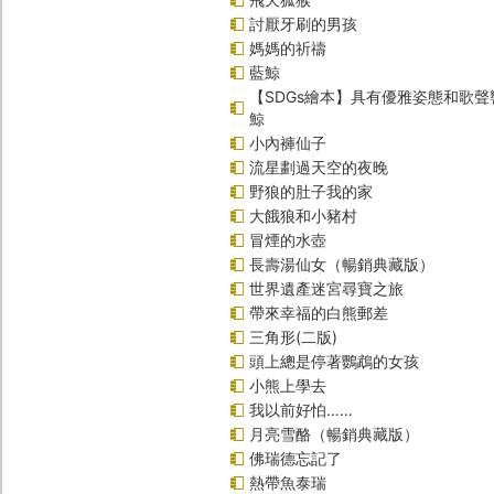
討厭牙刷的男孩
媽媽的祈禱
藍鯨
【SDGs繪本】具有優雅姿態和歌
鯨
小內褲仙子
流星劃過天空的夜晚
野狼的肚子我的家
大餓狼和小豬村
冒煙的水壺
長壽湯仙女（暢銷典藏版）
世界遺產迷宮尋寶之旅
帶來幸福的白熊郵差
三角形(二版)
頭上總是停著鸚鵡的女孩
小熊上學去
我以前好怕……
月亮雪酪（暢銷典藏版）
佛瑞德忘記了
熱帶魚泰瑞