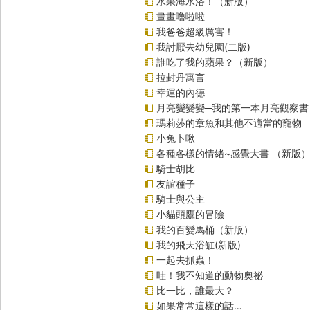
水果海水浴！（新版）
畫畫嚕啦啦
我爸爸超級厲害！
我討厭去幼兒園(二版)
誰吃了我的蘋果？（新版）
拉封丹寓言
幸運的內德
月亮變變變─我的第一本月亮觀察書
瑪莉莎的章魚和其他不適當的寵物
小兔卜啾
各種各樣的情緒~感覺大書 （新版
騎士胡比
友誼種子
騎士與公主
小貓頭鷹的冒險
我的百變馬桶（新版）
我的飛天浴缸(新版)
一起去抓蟲！
哇！我不知道的動物奧祕
比一比，誰最大？
如果常常這樣的話…