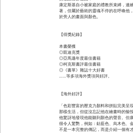
康定斯基自小被家庭的禮教所束縛，連
著，但屬於藝術的靈魂不停的在呼喚他
於旁人的畫面與顏色。
【得獎紀錄】
本書榮獲
◎凱迪克獎
◎亞馬遜年度最佳書籍
◎柯克斯書評最佳書籍
◎《書單》雜誌十大好書
……等多項海外獎項與好評。
【海外好評】
「色彩豐富的壓克力顏料和拼貼完美呈
那樣生活，但從沒忘記他在繪畫時的愉
他驚訝地發現他能聽到顏色的聲音。但
很令人驚艷，例如：鈷藍色、烏木色、
不是一本完整的傳記，而是介紹一個有