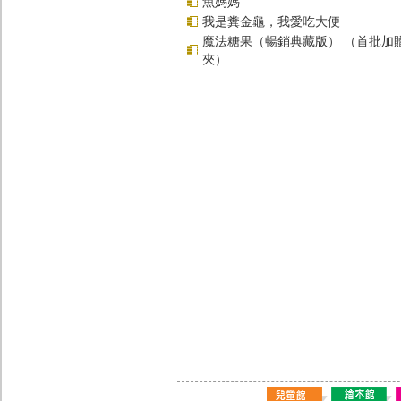
魚媽媽
我是糞金龜，我愛吃大便
魔法糖果（暢銷典藏版） （首批加
夾）