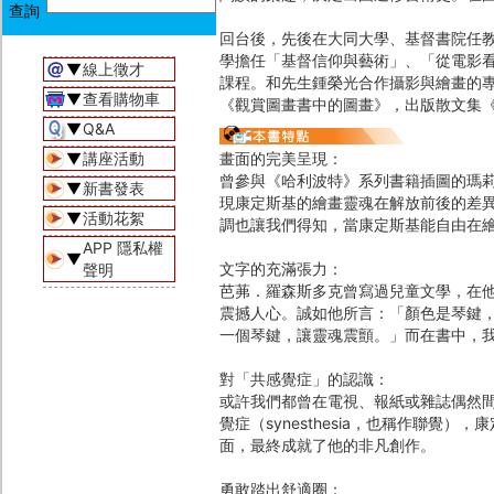
回台後，先後在大同大學、基督書院任
學擔任「基督信仰與藝術」、「從電影
▼
線上徵才
課程。和先生鍾榮光合作攝影與繪畫的
▼
查看購物車
《觀賞圖畫書中的圖畫》，出版散文集
▼
Q&A
▼
講座活動
畫面的完美呈現：
曾參與《哈利波特》系列書籍插圖的瑪
▼
新書發表
現康定斯基的繪畫靈魂在解放前後的差
▼
活動花絮
調也讓我們得知，當康定斯基能自由在
APP 隱私權
▼
文字的充滿張力：
聲明
芭茀．羅森斯多克曾寫過兒童文學，在
震撼人心。誠如他所言：「顏色是琴鍵
一個琴鍵，讓靈魂震顫。」而在書中，
對「共感覺症」的認識：
或許我們都曾在電視、報紙或雜誌偶然
覺症（synesthesia，也稱作聯
面，最終成就了他的非凡創作。
勇敢踏出舒適圈：