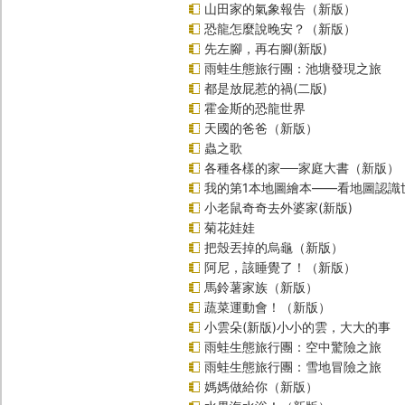
山田家的氣象報告（新版）
恐龍怎麼說晚安？（新版）
先左腳，再右腳(新版)
雨蛙生態旅行團：池塘發現之旅
都是放屁惹的禍(二版)
霍金斯的恐龍世界
天國的爸爸（新版）
蟲之歌
各種各樣的家──家庭大書（新版）
我的第1本地圖繪本――看地圖認識
小老鼠奇奇去外婆家(新版)
菊花娃娃
把殼丟掉的烏龜（新版）
阿尼，該睡覺了！（新版）
馬鈴薯家族（新版）
蔬菜運動會！（新版）
小雲朵(新版)小小的雲，大大的事
雨蛙生態旅行團：空中驚險之旅
雨蛙生態旅行團：雪地冒險之旅
媽媽做給你（新版）