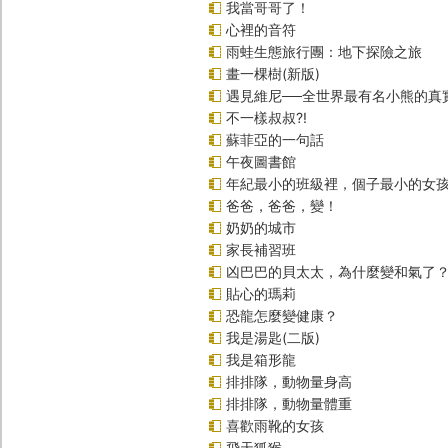
我當哥哥了！
心裡的音符
雨蛙生態旅行團：地下探險之旅
畫一棵樹(新版)
遇見維尼──全世界最有名小熊的真
不一樣叔叔?!
蘇菲亞的一句話
午夜圖書館
年紀最小的班級裡，個子最小的女孩
爸爸，爸爸，變！
奶奶的城市
家長補習班
凶巴巴的貝太太，為什麼變和氣了
貼心的瑪莉
恐龍怎麼變健康？
我是湯匙(二版)
我是箱形龍
排排隊，動物量身高
排排隊，動物量體重
喜歡雨靴的女孩
飛天狐猴