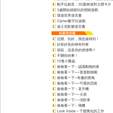
動手玩創意：3D叢林派對立體卡片
3歲開始就能玩的摺紙遊戲
環遊世界迷宮書
Cipher數字玩遊戲
迪士尼歡樂迷宮書
拉開、扣好，我也做得到！
好長好長的神奇列車
袋鼠，這是你的便便嗎？
不關你的事！
10隻小瓢蟲
偷偷看一下－認識動物的家
偷偷看一下──逛逛動物園
偷偷看一下─有趣的夜晚
偷偷看一下──可愛的恐龍
偷偷看一下－直升機
偷偷看一下──火箭
偷偷看一下──消防車
偷偷看一下－飛機
Look inside – 千變萬化的工作