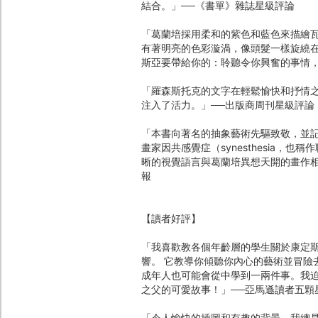
結合。」──《書單》雜誌星級評論
「葛蘭培採用柔和的紫色和藍色來描繪
有著明亮的色彩漩渦，像頭髮一樣旋繞
斯亞要帶給你的：聆聽令你興奮的事情，
「羅森斯托克的文字在輕鬆愉快和抒情
注入了活力。」──出版商周刊星級評論
「本書向著名的抽象藝術先驅致敬，並
畫家因共感覺症（synesthesia
晰的視覺語言與葛蘭培異想天開的畫作
報
【讀者好評】
「我喜歡教各個年齡層的學生關於康定
響。 它教導你傾聽你內心的藝術並冒險
成年人也可能會從中學到一兩件事。我
之父的可愛故事！」──亞馬遜讀者五顆
「令人愉快的插圖和有趣的背景。我總