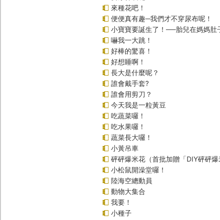
來種花吧！
便便真有趣─我們才不穿尿布呢！
小寶寶要誕生了！──胎兒在媽媽肚
嚇我一大跳！
好棒的驚喜！
好想睡啊！
長大是什麼呢？
誰會戴手套?
誰會用剪刀？
今天我是一粒黃豆
吃蔬菜囉！
吃水果囉！
蔬菜長大囉！
小黃吊車
砰砰爆米花（首批加贈「DIY砰砰
小松鼠開澡堂囉！
陸海空總動員
動物大集合
我要！
小種子