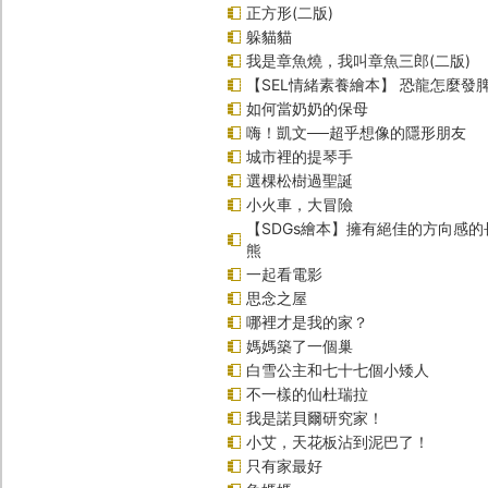
正方形(二版)
躲貓貓
我是章魚燒，我叫章魚三郎(二版)
【SEL情緒素養繪本】 恐龍怎麼發脾
如何當奶奶的保母
嗨！凱文──超乎想像的隱形朋友
城市裡的提琴手
選棵松樹過聖誕
小火車，大冒險
【SDGs繪本】擁有絕佳的方向感
熊
一起看電影
思念之屋
哪裡才是我的家？
媽媽築了一個巢
白雪公主和七十七個小矮人
不一樣的仙杜瑞拉
我是諾貝爾研究家！
小艾，天花板沾到泥巴了！
只有家最好