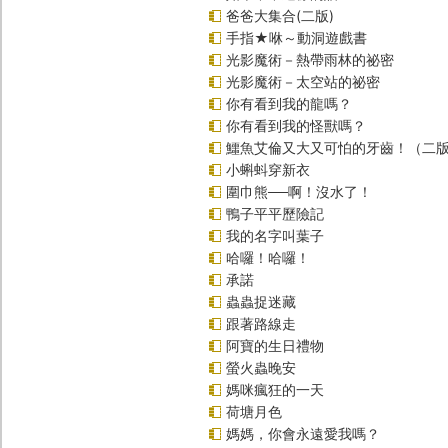
爸爸大集合(二版)
手指★咻～動洞遊戲書
光影魔術－熱帶雨林的祕密
光影魔術－太空站的祕密
你有看到我的龍嗎？
你有看到我的怪獸嗎？
鱷魚艾倫又大又可怕的牙齒！（二
小蝌蚪穿新衣
圍巾熊──啊！沒水了！
鴨子平平歷險記
我的名字叫葉子
哈囉！哈囉！
承諾
蟲蟲捉迷藏
跟著路線走
阿寶的生日禮物
螢火蟲晚安
媽咪瘋狂的一天
荷塘月色
媽媽，你會永遠愛我嗎？