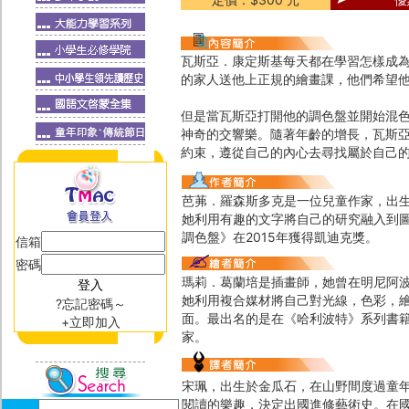
瓦斯亞．康定斯基每天都在學習怎樣成
的家人送他上正規的繪畫課，他們希望
但是當瓦斯亞打開他的調色盤並開始混
神奇的交響樂。隨著年齡的增長，瓦斯
約束，遵從自己的內心去尋找屬於自己
芭茀．羅森斯多克是一位兒童作家，出
她利用有趣的文字將自己的研究融入到
調色盤》在2015年獲得凱迪克獎。
信箱
密碼
瑪莉．葛蘭培是插畫師，她曾在明尼阿
她利用複合媒材將自己對光線，色彩，
?忘記密碼～
面。最出名的是在《哈利波特》系列書
+立即加入
家。
宋珮，出生於金瓜石，在山野間度過童
閱讀的樂趣，決定出國進修藝術史。在