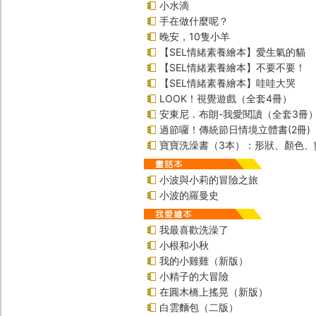
小水滴
手在做什麼呢？
晚安，10隻小羊
【SEL情緒素養繪本】愛生氣的貓
【SEL情緒素養繪本】不要不要！
【SEL情緒素養繪本】哇哇大哭
LOOK！視覺遊戲（全套4冊）
安東尼．布朗-我愛閱讀（全套3冊
過節囉！傳統節日情境立體書(2冊)
寶寶洗澡書（3本）：形狀、顏色、
小波與小莉的冒險之旅
小波的羅曼史
我最喜歡洗澡了
小根和小秋
我的小雞雞（新版）
小精子的大冒險
在圓木橋上搖晃（新版）
白雲麵包（二版）