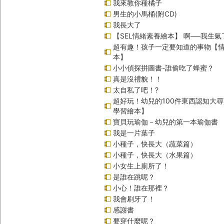
我來教你種橘子
男生的小馬桶(附CD)
我長大了
【SEL情緒素養繪本】 啊──我生氣
超有趣！孩子一定要知道的事物【
本】
小小偵探拼圖書-誰偷吃了蜂蜜？
真是沒禮貌！！
太自私了吧！?
超好玩！幼兒的100件東西認知大
學習繪本】
寶貝玩瑜伽－幼兒的第一本瑜伽書
我是一片葉子
小種子，快長大（蔬菜篇）
小種子，快長大（水果篇）
小女生上廁所了！
是誰在跳呢？
小心！誰在那裡？
我會刷牙了！
感謝書
要穿什麼呢？