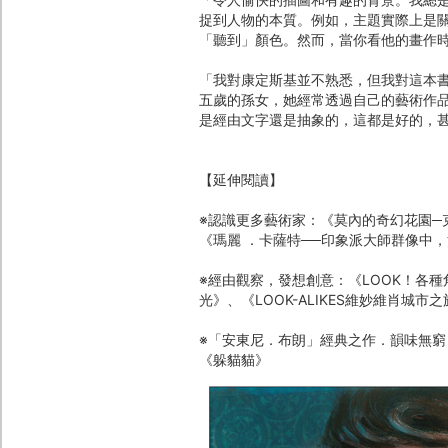
捉到人物的本質。例如，主題實際上是
「聽到」顏色。然而，當你看他的畫作時
「我對康定斯基並不熟悉，但我對這本
五歲的孫女，她經常透過自己的藝術作
是經由文字還是抽象的，這都是好的，甚
【延伸閱讀】
※認識更多藝術家：《莫內的奇幻花園─
《瑪麗 ．卡薩特──印象派大師群像中
※經由觀察，發想創意：《LOOK！各種
光》、《LOOK-ALIKES維妙維肖城市之
※「安東尼．布朗」經典之作．韻味無
《躲貓貓》