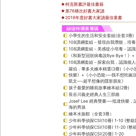
★柯克斯書評最佳書籍
★第76梯次好書大家讀
★2019年度好書大家讀最佳童書
小學生的生活和安全套組(全套3冊)
108課綱套組－發現自我潛能，培
108課綱套組－美感從小培養－認
《和新型冠狀病毒說Bye Bye！》
108課綱套組－探索自我，認識個
羅伯．畢多夫繪本精選(3冊)《小小
快樂》+《小小恐龍──我不想吃豌
凱文──超乎想像的隱形朋友》
孩子最愛的睡前故事繪本組(2冊)
長谷川義史經典人生三部曲
Josef Lee 經典雙書──抵達快樂
海的男孩
繪本水族館（全套3冊）
少年科學偵探CSI(10冊) 1-10 (整箱
少年科學偵探CSI(10冊) 11-20 (整
少年科學偵探CSI(20冊) 1-20