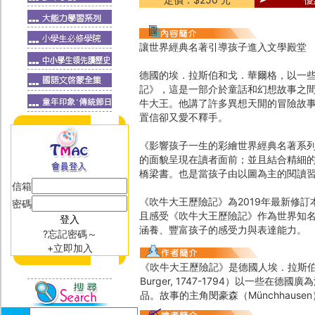
讓世界經典名著引導孩子進入文學殿堂
德國的埃．拉斯伯和戈．華爾格，以一
記》，這是一部介於童話和幻想故事之間
牛大王。他講了許多異想天開的冒險故
置信卻又愛不釋手。
《影響孩子一生的彩繪世界經典名著系
的面貌呈現在讀者面前；並且結合精細
橋梁書。也是當孩子由以圖為主的閱讀
信箱
《吹牛大王歷險記》為2019年最新修
密碼
且感受《吹牛大王歷險記》作為世界知
涵養、豐富孩子的感受力與表達能力。
?忘記密碼～
+立即加入
《吹牛大王歷險記》是德國人埃．拉斯伯（Rudolp
Burger, 1747-1794）以一
品。故事的主角閔豪森（Münchhaus