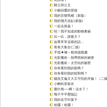
騎士與公主
小貓頭鷹的冒險
我的百變馬桶（新版）
我的飛天浴缸(新版)
一起去抓蟲！
哇！我不知道的動物奧祕
比一比，誰最大？
如果常常這樣的話…
爸爸大集合(二版)
手指★咻～動洞遊戲書
光影魔術－熱帶雨林的祕密
光影魔術－太空站的祕密
你有看到我的龍嗎？
你有看到我的怪獸嗎？
鱷魚艾倫又大又可怕的牙齒！（二
小蝌蚪穿新衣
圍巾熊──啊！沒水了！
鴨子平平歷險記
我的名字叫葉子
哈囉！哈囉！