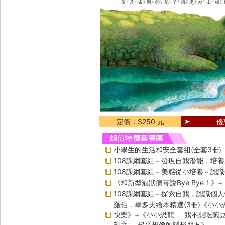
定價：$250 元
優
小學生的生活和安全套組(全套3冊)
108課綱套組－發現自我潛能，培
108課綱套組－美感從小培養－認
《和新型冠狀病毒說Bye Bye！》
108課綱套組－探索自我，認識個
羅伯．畢多夫繪本精選(3冊)《小小
快樂》+《小小恐龍──我不想吃豌
凱文──超乎想像的隱形朋友》