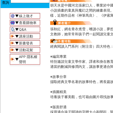
胡天水是中國河北張家口人，畢業於中
小說插畫的童真與魔幻之間的繪畫表現
樣，近期作品有《神筆馬良》、《伊索
▼
線上徵才
▼
查看購物車
張秋紅，網名青衣煮雪，嗜讀小說，夢
▼
Q&A
文教師，她常常和孩子們一起閱讀兒童
▼
講座活動
▼
新書發表
經典閱讀入門系列（附注音）四大特色
▼
活動花絮
※編寫專業
APP 隱私權
▼
特別邀請兒童文學作家、譯者和身在教
聲明
適當的刪減與修潤內文，讓故事更適合
※故事分章
擷取經典文學名著的故事特色，將長篇
※插圖精美
培養孩子審美觀，也可藉由圖片尋找故
※版面舒適
採用適合孩子閱讀的字體大小和間距，