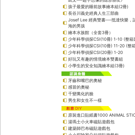
孩子最愛的睡前故事繪本組(2冊)
長谷川義史經典人生三部曲
Josef Lee 經典雙書──抵達快樂
海的男孩
繪本水族館（全套3冊）
少年科學偵探CSI(10冊) 1-10 (整箱
少年科學偵探CSI(10冊) 11-20 (整
少年科學偵探CSI(20冊) 1-20
好玩又有趣的情境繪本雙書組
小學生的安全知識繪本組(3冊)
牙齒和嘴巴的奧秘
感冒的奧秘
千變萬化的臉
男生和女生不一樣
原裝進口貼紙書1000 ANIMAL STIC
湯瑪士小火車磁貼遊戲包
建築師巴布磁貼遊戲包
小小探險家朵拉磁貼遊戲包