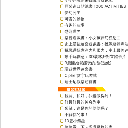
原裝進口貼紙書 1000 ACTIVITIES
夢幻公主
可愛的動物
有趣的農場
恐龍世界
樂智遊戲書：小女孩夢幻狂想曲
史上最強迷宮遊戲書：挑戰邏輯專
挑戰邏輯專注力和眼力：史上最強迷
動手玩創意：3D叢林派對立體卡片
3歲開始就能玩的摺紙遊戲
環遊世界迷宮書
Cipher數字玩遊戲
迪士尼歡樂迷宮書
拉開、扣好，我也做得到！
好長好長的神奇列車
袋鼠，這是你的便便嗎？
不關你的事！
10隻小瓢蟲
偷偷看一下－認識動物的家