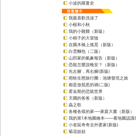
小波的羅曼史
我最喜歡洗澡了
小根和小秋
我的小雞雞（新版）
小精子的大冒險
在圓木橋上搖晃（新版）
白雲麵包（二版）
山田家的氣象報告（新版）
恐龍怎麼說晚安？（新版）
先左腳，再右腳(新版)
雨蛙生態旅行團：池塘發現之旅
都是放屁惹的禍(二版)
霍金斯的恐龍世界
天國的爸爸（新版）
蟲之歌
各種各樣的家──家庭大書（新版）
我的第1本地圖繪本――看地圖認識
小老鼠奇奇去外婆家(新版)
菊花娃娃