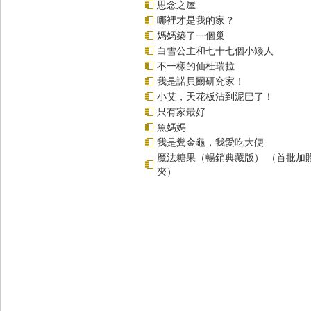
思念之屋
哪裡才是我的家？
媽媽築了一個巢
白雪公主和七十七個小矮人
不一樣的仙杜瑞拉
我是諾貝爾研究家！
小艾，天花板沾到泥巴了！
只有家最好
魚媽媽
我是糞金龜，我愛吃大便
魔法糖果（暢銷典藏版） （首批加
夾）