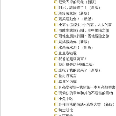
把殼丟掉的烏龜（新版）
阿尼，該睡覺了！（新版）
馬鈴薯家族（新版）
蔬菜運動會！（新版）
小雲朵(新版)小小的雲，大大的事
雨蛙生態旅行團：空中驚險之旅
雨蛙生態旅行團：雪地冒險之旅
媽媽做給你（新版）
水果海水浴！（新版）
畫畫嚕啦啦
我爸爸超級厲害！
我討厭去幼兒園(二版)
誰吃了我的蘋果？（新版）
拉封丹寓言
幸運的內德
月亮變變變─我的第一本月亮觀察書
瑪莉莎的章魚和其他不適當的寵物
小兔卜啾
各種各樣的情緒~感覺大書 （新版
騎士胡比
友誼種子