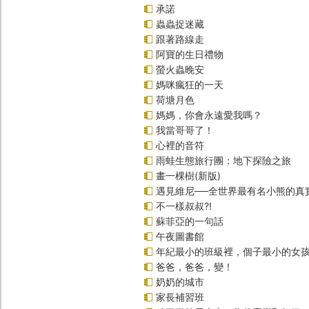
承諾
蟲蟲捉迷藏
跟著路線走
阿寶的生日禮物
螢火蟲晚安
媽咪瘋狂的一天
荷塘月色
媽媽，你會永遠愛我嗎？
我當哥哥了！
心裡的音符
雨蛙生態旅行團：地下探險之旅
畫一棵樹(新版)
遇見維尼──全世界最有名小熊的真
不一樣叔叔?!
蘇菲亞的一句話
午夜圖書館
年紀最小的班級裡，個子最小的女孩
爸爸，爸爸，變！
奶奶的城市
家長補習班