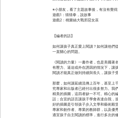
※小朋友，看了主題故事後，有沒有覺
遊戲1：猜猜拳，說故事
遊戲2：桃樂絲大戰邪惡女巫
【編者的話】
如何讓孩子真正愛上閱讀？如何讓他們
一直關心的問題。
《閱讀的力量》一書作者，也是美國著
有壓力、逼迫或外在誘因的情況下，讓
閱讀才能真正做到持續與長久，讓孩子
那麼，如何讓延續流傳上百年，甚至上
究專家和出版者已經付出很多努力。我
精美的插圖，這四者缺一不可。精心的
話；合宜的語言讓孩子學會表達自我，
好的插圖是引領孩子步入文學和藝術殿
專家和創作者、專業的教師群，以及優
適宜孩子自主閱讀的標準，進行多次的