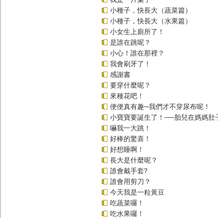
小種子，快長大（蔬菜篇）
小種子，快長大（水果篇）
小女生上廁所了！
是誰在跳呢？
小心！誰在那裡？
我會刷牙了！
感謝書
要穿什麼呢？
來種花吧！
便便真有趣─我們才不穿尿布呢！
小寶寶要誕生了！──胎兒在媽媽肚
嚇我一大跳！
好棒的驚喜！
好想睡啊！
長大是什麼呢？
誰會戴手套?
誰會用剪刀？
今天我是一粒黃豆
吃蔬菜囉！
吃水果囉！