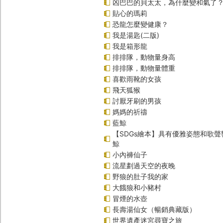
凶巴巴的貝太太，為什麼變和氣了
貼心的瑪莉
恐龍怎麼變健康？
我是湯匙(二版)
我是箱形龍
排排隊，動物量身高
排排隊，動物量體重
喜歡雨靴的女孩
飛天狐猴
討厭牙刷的男孩
媽媽的祈禱
藍鯨
【SDGs繪本】具有優雅姿態和歌
鯨
小內褲仙子
流星劃過天空的夜晚
野狼的肚子我的家
大餓狼和小豬村
冒煙的水壺
長壽湯仙女（暢銷典藏版）
世界遺產迷宮尋寶之旅