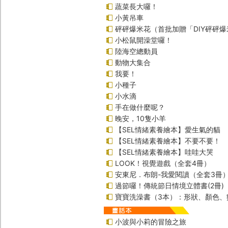
蔬菜長大囉！
小黃吊車
砰砰爆米花（首批加贈「DIY砰砰
小松鼠開澡堂囉！
陸海空總動員
動物大集合
我要！
小種子
小水滴
手在做什麼呢？
晚安，10隻小羊
【SEL情緒素養繪本】愛生氣的貓
【SEL情緒素養繪本】不要不要！
【SEL情緒素養繪本】哇哇大哭
LOOK！視覺遊戲（全套4冊）
安東尼．布朗-我愛閱讀（全套3冊
過節囉！傳統節日情境立體書(2冊)
寶寶洗澡書（3本）：形狀、顏色、
小波與小莉的冒險之旅