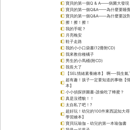
寶貝的第一個Q & A――病菌大發現
寶貝的第一個Q&A——為什麼要睡
寶貝的第一個Q&A――為什麼要說
擦！擦！擦！
我的手呢？
月亮晚安
鞋子走路
我的小小口袋書(12冊附CD)
我來教你種橘子
男生的小馬桶(附CD)
我長大了
【SEL情緒素養繪本】 啊──我生氣
超有趣！孩子一定要知道的事物【
本】
小小偵探拼圖書-誰偷吃了蜂蜜？
真是沒禮貌！！
太自私了吧！?
超好玩！幼兒的100件東西認知大
學習繪本】
寶貝玩瑜伽－幼兒的第一本瑜伽書
我是一片葉子