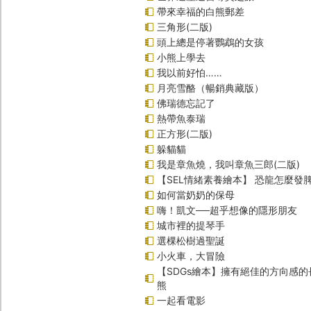
帶來幸福的白熊郵差
三角形(二版)
頭上總是停著鸚鵡的女孩
小熊上學去
我以前好怕……
月亮雪酪（暢銷典藏版）
佛瑞德忘記了
熱帶魚泰瑞
正方形(二版)
躲貓貓
我是章魚燒，我叫章魚三郎(二版)
【SEL情緒素養繪本】 恐龍怎麼發脾
如何當奶奶的保母
嗨！凱文──超乎想像的隱形朋友
城市裡的提琴手
選棵松樹過聖誕
小火車，大冒險
【SDGs繪本】擁有絕佳的方向感
熊
一起看電影