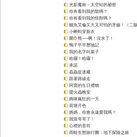
光影魔術－太空站的祕密
你有看到我的龍嗎？
你有看到我的怪獸嗎？
鱷魚艾倫又大又可怕的牙齒！（二
小蝌蚪穿新衣
圍巾熊──啊！沒水了！
鴨子平平歷險記
我的名字叫葉子
哈囉！哈囉！
承諾
蟲蟲捉迷藏
跟著路線走
阿寶的生日禮物
螢火蟲晚安
媽咪瘋狂的一天
荷塘月色
媽媽，你會永遠愛我嗎？
我當哥哥了！
心裡的音符
雨蛙生態旅行團：地下探險之旅