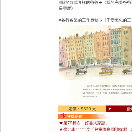
※關於各式各樣的爸爸→《我的完美爸爸
長頸鹿》
※各行各業的工作奧秘→《千變萬化的
定價：$320 元
優
★第79梯次「好書大家讀」
★臺北市111年度「兒童優良閱讀媒材