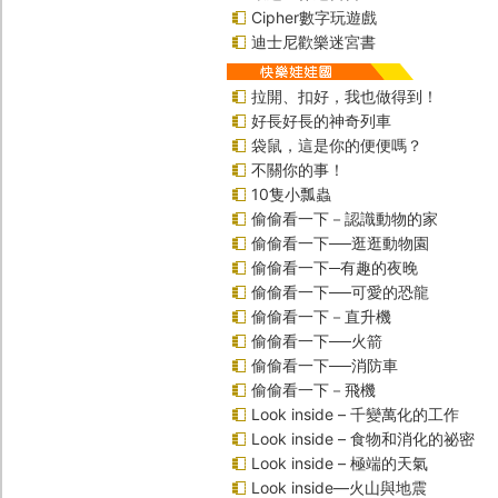
Cipher數字玩遊戲
迪士尼歡樂迷宮書
拉開、扣好，我也做得到！
好長好長的神奇列車
袋鼠，這是你的便便嗎？
不關你的事！
10隻小瓢蟲
偷偷看一下－認識動物的家
偷偷看一下──逛逛動物園
偷偷看一下─有趣的夜晚
偷偷看一下──可愛的恐龍
偷偷看一下－直升機
偷偷看一下──火箭
偷偷看一下──消防車
偷偷看一下－飛機
Look inside – 千變萬化的工作
Look inside – 食物和消化的祕密
Look inside – 極端的天氣
Look inside—火山與地震