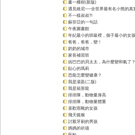
畫一棵樹(新版)
遇見維尼──全世界最有名小熊的真
不一樣叔叔?!
蘇菲亞的一句話
午夜圖書館
年紀最小的班級裡，個子最小的女孩
爸爸，爸爸，變！
奶奶的城市
家長補習班
凶巴巴的貝太太，為什麼變和氣了
貼心的瑪莉
恐龍怎麼變健康？
我是湯匙(二版)
我是箱形龍
排排隊，動物量身高
排排隊，動物量體重
喜歡雨靴的女孩
飛天狐猴
討厭牙刷的男孩
媽媽的祈禱
藍鯨