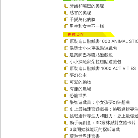
牙齒和嘴巴的奧秘
感冒的奧秘
千變萬化的臉
男生和女生不一樣
原裝進口貼紙書1000 ANIMAL STIC
湯瑪士小火車磁貼遊戲包
建築師巴布磁貼遊戲包
小小探險家朵拉磁貼遊戲包
原裝進口貼紙書 1000 ACTIVITIES
夢幻公主
可愛的動物
有趣的農場
恐龍世界
樂智遊戲書：小女孩夢幻狂想曲
史上最強迷宮遊戲書：挑戰邏輯專
挑戰邏輯專注力和眼力：史上最強迷
動手玩創意：3D叢林派對立體卡片
3歲開始就能玩的摺紙遊戲
環遊世界迷宮書