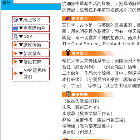
從細節中重塑生活的樣貌。」她寫過關
的傳記，也曾在多年前寫過佛洛斯特的
▼
線上徵才
茹貝卡．吉本是一位英國的童書畫家，
▼
查看購物車
圍，用色明亮且色彩豐富，帶有一種天真
▼
Q&A
陶瓷，這一切豐富了她的想像力。茹貝卡
The Great Spruce、Elizabeth Leads t
▼
講座活動
▼
新書發表
輔仁大學大眾傳播系學士，美國德州大
▼
活動花絮
曾任《綜合月刊》、《婦女雜誌》編輯
APP 隱私權
二十餘年，作品六十餘種。其中，翻譯
▼
聲明
本打鼓書》《小寶貝的音樂會：認識管
珍．古德》…等作品（以上皆由維京國
（依姓氏筆畫排序）
宋珮（藝術工作者）
李紫蓉（兒童文學工作者）
林瑋（童書作者、國語日報主編）
楊沛綸（教育部閱讀推手）
盧建彰（創意人）