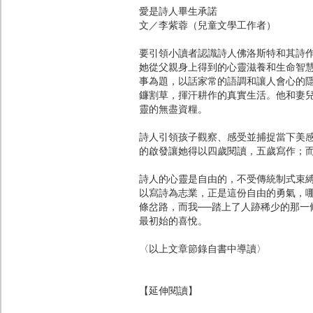
愛是詩人畢生承諾
文／李紫蓉（兒童文學工作者）
要引領小讀者認識詩人佛洛斯特和其詩
她從父親身上得到的心靈滋養和生命智
事為題，以話家常的語調和讓人會心的
鐮割草，揮汗耕作的真實生活。他和妻
靈的無盡資糧。
詩人引領孩子觀察、感受並捕捉當下美
的啟發讓她得以四歲閱讀，五歲寫作；
詩人的心靈是自由的，不受傳統制式束
以寫詩為志業，正是這份自由的勇氣，
條岔路，而我──踏上了人跡稀少的那
最初始的喜悅。
〈以上文章節錄自書中導讀〉
【延伸閱讀】