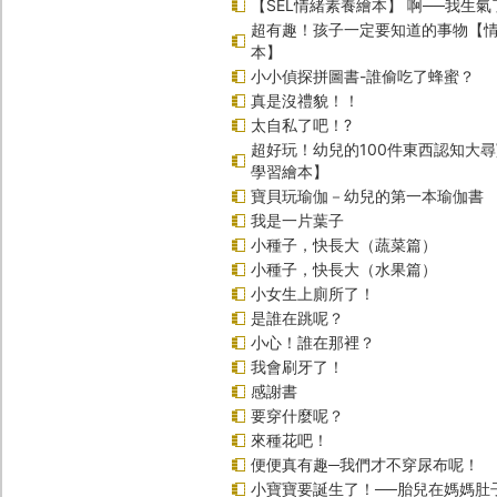
【SEL情緒素養繪本】 啊──我生氣
超有趣！孩子一定要知道的事物【
本】
小小偵探拼圖書-誰偷吃了蜂蜜？
真是沒禮貌！！
太自私了吧！?
超好玩！幼兒的100件東西認知大
學習繪本】
寶貝玩瑜伽－幼兒的第一本瑜伽書
我是一片葉子
小種子，快長大（蔬菜篇）
小種子，快長大（水果篇）
小女生上廁所了！
是誰在跳呢？
小心！誰在那裡？
我會刷牙了！
感謝書
要穿什麼呢？
來種花吧！
便便真有趣─我們才不穿尿布呢！
小寶寶要誕生了！──胎兒在媽媽肚