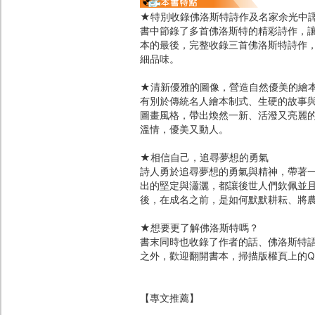
★特別收錄佛洛斯特詩作及名家余光中
書中節錄了多首佛洛斯特的精彩詩作，
本的最後，完整收錄三首佛洛斯特詩作
細品味。
★清新優雅的圖像，營造自然優美的繪
有別於傳統名人繪本制式、生硬的故事
圖畫風格，帶出煥然一新、活潑又亮麗
溫情，優美又動人。
★相信自己，追尋夢想的勇氣
詩人勇於追尋夢想的勇氣與精神，帶著
出的堅定與瀟灑，都讓後世人們欽佩並
後，在成名之前，是如何默默耕耘、將
★想要更了解佛洛斯特嗎？
書末同時也收錄了作者的話、佛洛斯特
之外，歡迎翻開書本，掃描版權頁上的Q
【專文推薦】