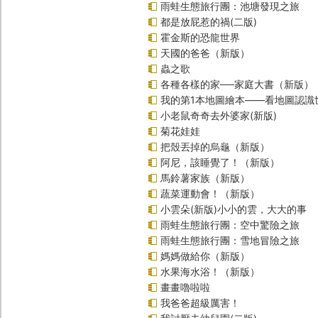
雨蛙生態旅行團：池塘發現之旅
都是放屁惹的禍(二版)
霍金斯的恐龍世界
天國的爸爸（新版）
蟲之歌
各種各樣的家──家庭大書（新版）
我的第1本地圖繪本――看地圖認識
小老鼠奇奇去外婆家(新版)
菊花娃娃
把殼丟掉的烏龜（新版）
阿尼，該睡覺了！（新版）
馬鈴薯家族（新版）
蔬菜運動會！（新版）
小雲朵(新版)小小的雲，大大的事
雨蛙生態旅行團：空中驚險之旅
雨蛙生態旅行團：雪地冒險之旅
媽媽做給你（新版）
水果海水浴！（新版）
畫畫嚕啦啦
我爸爸超級厲害！