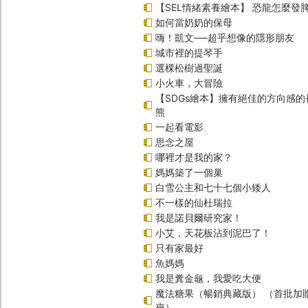
【SEL情緒素養繪本】 恐龍怎麼發脾
如何當奶奶的保母
嗨！凱文──超乎想像的隱形朋友
城市裡的提琴手
選棵松樹過聖誕
小火車，大冒險
【SDGs繪本】擁有絕佳的方向感
熊
一起看電影
思念之屋
哪裡才是我的家？
媽媽築了一個巢
白雪公主和七十七個小矮人
不一樣的仙杜瑞拉
我是諾貝爾研究家！
小艾，天花板沾到泥巴了！
只有家最好
魚媽媽
我是糞金龜，我愛吃大便
魔法糖果（暢銷典藏版） （首批加
夾）