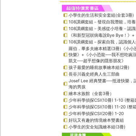
小學生的生活和安全套組(全套3冊)
108課綱套組－發現自我潛能，培
108課綱套組－美感從小培養－認
《和新型冠狀病毒說Bye Bye！》
108課綱套組－探索自我，認識個
羅伯．畢多夫繪本精選(3冊)《小小
快樂》+《小小恐龍──我不想吃豌
凱文──超乎想像的隱形朋友》
孩子最愛的睡前故事繪本組(2冊)
長谷川義史經典人生三部曲
Josef Lee 經典雙書──抵達快樂
海的男孩
繪本水族館（全套3冊）
少年科學偵探CSI(10冊) 1-10 (整箱
少年科學偵探CSI(10冊) 11-20 (整
少年科學偵探CSI(20冊) 1-20
好玩又有趣的情境繪本雙書組
小學生的安全知識繪本組(3冊)