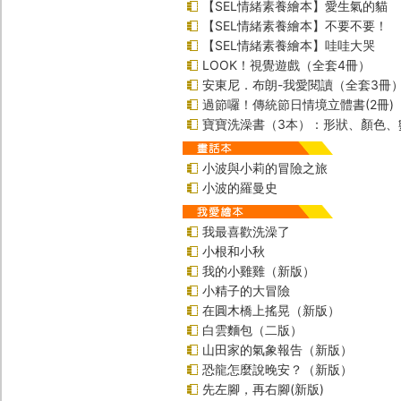
【SEL情緒素養繪本】愛生氣的貓
【SEL情緒素養繪本】不要不要！
【SEL情緒素養繪本】哇哇大哭
LOOK！視覺遊戲（全套4冊）
安東尼．布朗-我愛閱讀（全套3冊
過節囉！傳統節日情境立體書(2冊)
寶寶洗澡書（3本）：形狀、顏色、
小波與小莉的冒險之旅
小波的羅曼史
我最喜歡洗澡了
小根和小秋
我的小雞雞（新版）
小精子的大冒險
在圓木橋上搖晃（新版）
白雲麵包（二版）
山田家的氣象報告（新版）
恐龍怎麼說晚安？（新版）
先左腳，再右腳(新版)