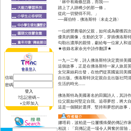
「林中有兩條岔路，而我──
踏上了人跡稀少的那一條，
從此一切變得不同。」
──羅伯特．佛洛斯特〈未走之路〉
一位經營農場的父親，如何成為榮獲四
優美的圖像，生動的文字，穿插佛洛斯
勾勒出濃厚的親情，獻給每一位家人和
★收錄名家余光中詩作翻譯★
一九一二年，詩人佛洛斯特決定賣掉美
這個故事，正是在佛洛斯特一家人旅居
女兒萊絲莉出發，在他們從英國返回美
信箱
自出版。佛洛斯特決定親自去出版社問
生活的時光……
密碼
佛洛斯特為美國著名的田園詩人，其詩
?忘記密碼～
位父親如何堅定自我、追尋夢想，將大
+立即加入
這是一個關於選擇、堅持和夢想的故事
娜塔莉．波柏是一位屢獲殊榮的傳記作家
柏說：「寫傳記是一場令人興奮的冒險