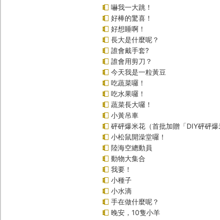
嚇我一大跳！
好棒的驚喜！
好想睡啊！
長大是什麼呢？
誰會戴手套?
誰會用剪刀？
今天我是一粒黃豆
吃蔬菜囉！
吃水果囉！
蔬菜長大囉！
小黃吊車
砰砰爆米花（首批加贈「DIY砰砰
小松鼠開澡堂囉！
陸海空總動員
動物大集合
我要！
小種子
小水滴
手在做什麼呢？
晚安，10隻小羊