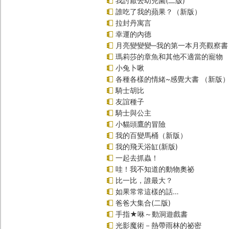
我討厭去幼兒園(二版)
誰吃了我的蘋果？（新版）
拉封丹寓言
幸運的內德
月亮變變變─我的第一本月亮觀察書
瑪莉莎的章魚和其他不適當的寵物
小兔卜啾
各種各樣的情緒~感覺大書 （新版
騎士胡比
友誼種子
騎士與公主
小貓頭鷹的冒險
我的百變馬桶（新版）
我的飛天浴缸(新版)
一起去抓蟲！
哇！我不知道的動物奧祕
比一比，誰最大？
如果常常這樣的話…
爸爸大集合(二版)
手指★咻～動洞遊戲書
光影魔術－熱帶雨林的祕密