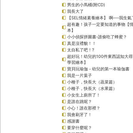
男生的小馬桶(附CD)
我長大了
【SEL情緒素養繪本】 啊──我生氣
超有趣！孩子一定要知道的事物【
本】
小小偵探拼圖書-誰偷吃了蜂蜜？
真是沒禮貌！！
太自私了吧！?
超好玩！幼兒的100件東西認知大
學習繪本】
寶貝玩瑜伽－幼兒的第一本瑜伽書
我是一片葉子
小種子，快長大（蔬菜篇）
小種子，快長大（水果篇）
小女生上廁所了！
是誰在跳呢？
小心！誰在那裡？
我會刷牙了！
感謝書
要穿什麼呢？