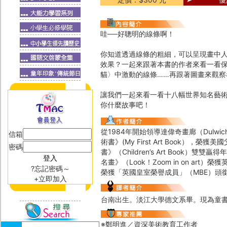
哇──好聰明的線條啊！
你知道透過線條的粗細，可以呈現畫中
效果？一起來跟著本書的作者來看一看
貓〉中激動的線條……再跟著圖畫來觀
讓我們一起來看一看十八幅世界知名藝
你什麼故事吧！
從1984年開始領導達偉奇畫廊（Dulwic
信箱
術書》(My First Art Book），
密碼
書》（Children’s Art Book）雙
名畫》（Look！Zoom in on a
?忘記密碼～
榮獲「英國皇室榮譽成員」（MBE）頭
+立即加入
台南出生。淡江大學德文系畢。現為童
※鄭明進／資深美術教育工作者