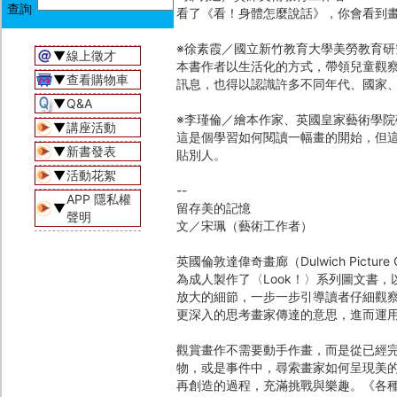
看了《看！身體怎麼說話》，你會看到
※徐素霞／國立新竹教育大學美勞教育研
▼
線上徵才
本書作者以生活化的方式，帶領兒童觀
▼
查看購物車
訊息，也得以認識許多不同年代、國家
▼
Q&A
※李瑾倫／繪本作家、英國皇家藝術學院
▼
講座活動
這是個學習如何閱讀一幅畫的開始，但
▼
新書發表
貼別人。
▼
活動花絮
--
APP 隱私權
▼
留存美的記憶
聲明
文／宋珮（藝術工作者）
英國倫敦達偉奇畫廊（Dulwich Pictur
為成人製作了〈Look！〉系列圖文書
放大的細節，一步一步引導讀者仔細觀
更深入的思考畫家傳達的意思，進而運
觀賞畫作不需要動手作畫，而是從已經
物，或是事件中，尋索畫家如何呈現美
再創造的過程，充滿挑戰與樂趣。《各