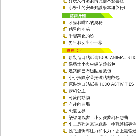
好玩又有趣的情境繪本雙書組
小學生的安全知識繪本組(3冊)
牙齒和嘴巴的奧秘
感冒的奧秘
千變萬化的臉
男生和女生不一樣
原裝進口貼紙書1000 ANIMAL STIC
湯瑪士小火車磁貼遊戲包
建築師巴布磁貼遊戲包
小小探險家朵拉磁貼遊戲包
原裝進口貼紙書 1000 ACTIVITIES
夢幻公主
可愛的動物
有趣的農場
恐龍世界
樂智遊戲書：小女孩夢幻狂想曲
史上最強迷宮遊戲書：挑戰邏輯專
挑戰邏輯專注力和眼力：史上最強迷