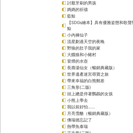
討厭牙刷的男孩
媽媽的祈禱
藍鯨
【SDGs繪本】具有優雅姿態和歌
鯨
小內褲仙子
流星劃過天空的夜晚
野狼的肚子我的家
大餓狼和小豬村
冒煙的水壺
長壽湯仙女（暢銷典藏版）
世界遺產迷宮尋寶之旅
帶來幸福的白熊郵差
三角形(二版)
頭上總是停著鸚鵡的女孩
小熊上學去
我以前好怕……
月亮雪酪（暢銷典藏版）
佛瑞德忘記了
熱帶魚泰瑞
正方形(二版)