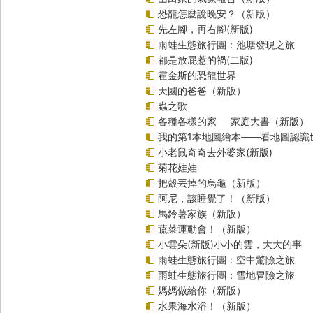
恐龍怎麼說晚安？（新版）
先左腳，再右腳(新版)
雨蛙生態旅行團：池塘發現之旅
都是放屁惹的禍(二版)
霍金斯的恐龍世界
天國的爸爸（新版）
蟲之歌
各種各樣的家──家庭大書（新版）
我的第1本地圖繪本――看地圖認識
小老鼠奇奇去外婆家(新版)
菊花娃娃
把殼丟掉的烏龜（新版）
阿尼，該睡覺了！（新版）
馬鈴薯家族（新版）
蔬菜運動會！（新版）
小雲朵(新版)小小的雲，大大的事
雨蛙生態旅行團：空中驚險之旅
雨蛙生態旅行團：雪地冒險之旅
媽媽做給你（新版）
水果海水浴！（新版）