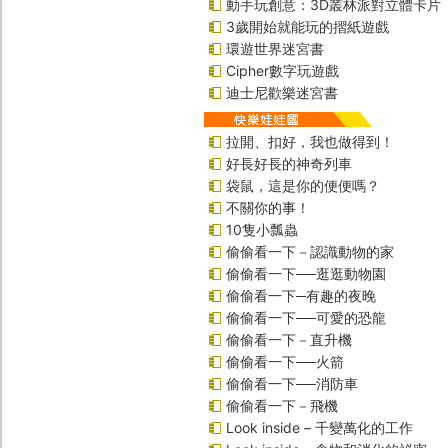
動手玩創意：3D叢林派對立體卡片
3歲開始就能玩的摺紙遊戲
環遊世界迷宮書
Cipher數字玩遊戲
迪士尼歡樂迷宮書
拉開、扣好，我也做得到！
好長好長的神奇列車
袋鼠，這是你的便便嗎？
不關你的事！
10隻小瓢蟲
偷偷看一下－認識動物的家
偷偷看一下──逛逛動物園
偷偷看一下─有趣的夜晚
偷偷看一下──可愛的恐龍
偷偷看一下－直升機
偷偷看一下──火箭
偷偷看一下──消防車
偷偷看一下－飛機
Look inside – 千變萬化的工作