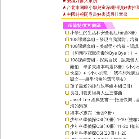
★榮獲好書大家讀
★台北市國民小學兒童深耕閱讀好書推
★中國時報開卷書好書獎最佳童書
小學生的生活和安全套組(全套3冊)
108課綱套組－發現自我潛能，培
108課綱套組－美感從小培養－認
《和新型冠狀病毒說Bye Bye！》
108課綱套組－探索自我，認識個
羅伯．畢多夫繪本精選(3冊)《小小
快樂》+《小小恐龍──我不想吃豌
凱文──超乎想像的隱形朋友》
孩子最愛的睡前故事繪本組(2冊)
長谷川義史經典人生三部曲
Josef Lee 經典雙書──抵達快樂
海的男孩
繪本水族館（全套3冊）
少年科學偵探CSI(10冊) 1-10 (整箱
少年科學偵探CSI(10冊) 11-20 (整
少年科學偵探CSI(20冊) 1-20