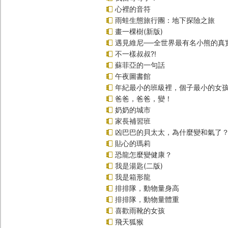
心裡的音符
雨蛙生態旅行團：地下探險之旅
畫一棵樹(新版)
遇見維尼──全世界最有名小熊的真
不一樣叔叔?!
蘇菲亞的一句話
午夜圖書館
年紀最小的班級裡，個子最小的女孩
爸爸，爸爸，變！
奶奶的城市
家長補習班
凶巴巴的貝太太，為什麼變和氣了
貼心的瑪莉
恐龍怎麼變健康？
我是湯匙(二版)
我是箱形龍
排排隊，動物量身高
排排隊，動物量體重
喜歡雨靴的女孩
飛天狐猴