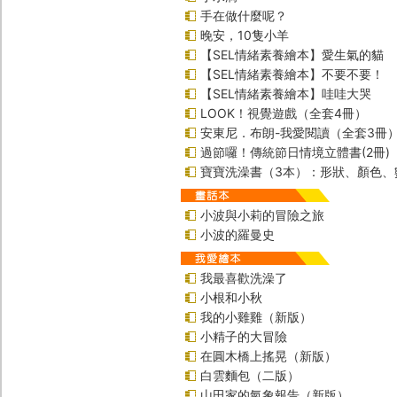
手在做什麼呢？
晚安，10隻小羊
【SEL情緒素養繪本】愛生氣的貓
【SEL情緒素養繪本】不要不要！
【SEL情緒素養繪本】哇哇大哭
LOOK！視覺遊戲（全套4冊）
安東尼．布朗-我愛閱讀（全套3冊
過節囉！傳統節日情境立體書(2冊)
寶寶洗澡書（3本）：形狀、顏色、
小波與小莉的冒險之旅
小波的羅曼史
我最喜歡洗澡了
小根和小秋
我的小雞雞（新版）
小精子的大冒險
在圓木橋上搖晃（新版）
白雲麵包（二版）
山田家的氣象報告（新版）