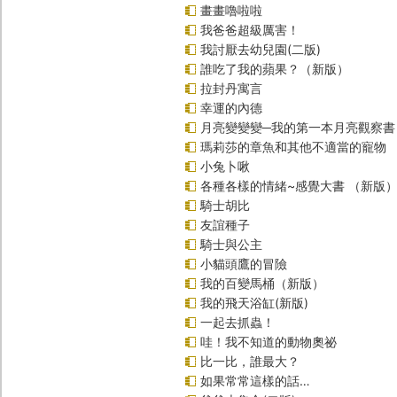
畫畫嚕啦啦
我爸爸超級厲害！
我討厭去幼兒園(二版)
誰吃了我的蘋果？（新版）
拉封丹寓言
幸運的內德
月亮變變變─我的第一本月亮觀察書
瑪莉莎的章魚和其他不適當的寵物
小兔卜啾
各種各樣的情緒~感覺大書 （新版
騎士胡比
友誼種子
騎士與公主
小貓頭鷹的冒險
我的百變馬桶（新版）
我的飛天浴缸(新版)
一起去抓蟲！
哇！我不知道的動物奧祕
比一比，誰最大？
如果常常這樣的話…