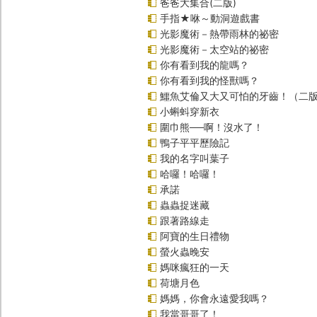
爸爸大集合(二版)
手指★咻～動洞遊戲書
光影魔術－熱帶雨林的祕密
光影魔術－太空站的祕密
你有看到我的龍嗎？
你有看到我的怪獸嗎？
鱷魚艾倫又大又可怕的牙齒！（二
小蝌蚪穿新衣
圍巾熊──啊！沒水了！
鴨子平平歷險記
我的名字叫葉子
哈囉！哈囉！
承諾
蟲蟲捉迷藏
跟著路線走
阿寶的生日禮物
螢火蟲晚安
媽咪瘋狂的一天
荷塘月色
媽媽，你會永遠愛我嗎？
我當哥哥了！