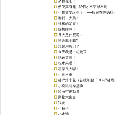
來種花吧！
便便真有趣─我們才不穿尿布呢！
小寶寶要誕生了！──胎兒在媽媽肚
嚇我一大跳！
好棒的驚喜！
好想睡啊！
長大是什麼呢？
誰會戴手套?
誰會用剪刀？
今天我是一粒黃豆
吃蔬菜囉！
吃水果囉！
蔬菜長大囉！
小黃吊車
砰砰爆米花（首批加贈「DIY砰砰
小松鼠開澡堂囉！
陸海空總動員
動物大集合
我要！
小種子
小水滴