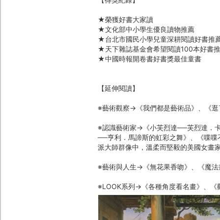
★榮獲好書大家讀
★文化部中小學生優良讀物推薦
★台北市國民小學兒童深耕閱讀好書推
★天下雜誌基金會希望閱讀100本好書
★中國時報開卷書好書獎最佳童書
【延伸閱讀】
※藝術觀察→《我們都是藝術品》、《逛
※認識藝術家→《小芙烈達──芙烈達．
──亨利．馬諦斯的虹彩之舞》、《喋喋
派大師群像中，溫柔而堅毅的美國女畫
※藝術與人生→《無花果香吻》、《魔法
※LOOK系列→《各種角度看名畫》、