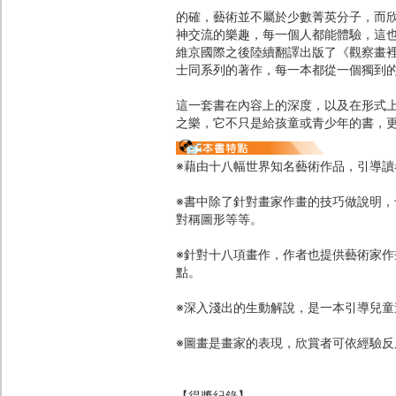
的確，藝術並不屬於少數菁英分子，而
神交流的樂趣，每一個人都能體驗，這
維京國際之後陸續翻譯出版了《觀察畫
士同系列的著作，每一本都從一個獨到
這一套書在內容上的深度，以及在形式
之樂，它不只是給孩童或青少年的書，
※藉由十八幅世界知名藝術作品，引導
※書中除了針對畫家作畫的技巧做說明
對稱圖形等等。
※針對十八項畫作，作者也提供藝術家
點。
※深入淺出的生動解說，是一本引導兒
※圖畫是畫家的表現，欣賞者可依經驗
【得獎紀錄】