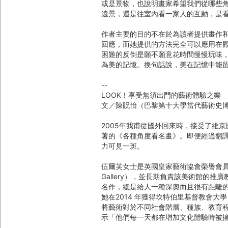
或是景物，也說明畫家希望我們從哪些
遠景，還是往室內看一家人的互動，是
作者主要的目的不在於為讀者提供畫作
回應，而她提供的方法完全可以應用在
困難的反倒是願不願意花時間慢慢玩味
為美的記憶。換句話說，美在記憶中能
--
LOOK！享受無須出門的藝術體驗之樂
文／陳貺怡（巴黎第十大學當代藝術史
2005年我甫從國外回來時，接受了維京國際
著的《各種角度看名畫》。即便經過翻譯
力可見一斑。
伍爾芙女士是英國皇家藝術協會榮譽會員，任
Gallery），並長期負責該美術館的
名作，總是給人一種深奧而且很有距離
她在2014 年獲得坎特伯里基督教會大學（Can
將藝術對於不同社會階層、種族、教育
示「他們每一天都在增加文化體驗時被