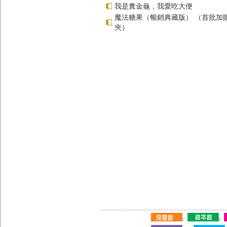
我是糞金龜，我愛吃大便
魔法糖果（暢銷典藏版） （首批加
夾）