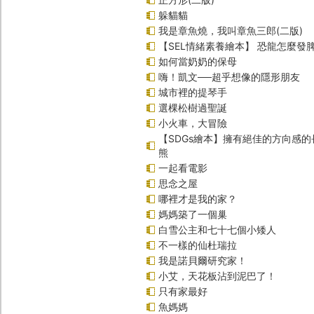
躲貓貓
我是章魚燒，我叫章魚三郎(二版)
【SEL情緒素養繪本】 恐龍怎麼發脾
如何當奶奶的保母
嗨！凱文──超乎想像的隱形朋友
城市裡的提琴手
選棵松樹過聖誕
小火車，大冒險
【SDGs繪本】擁有絕佳的方向感
熊
一起看電影
思念之屋
哪裡才是我的家？
媽媽築了一個巢
白雪公主和七十七個小矮人
不一樣的仙杜瑞拉
我是諾貝爾研究家！
小艾，天花板沾到泥巴了！
只有家最好
魚媽媽