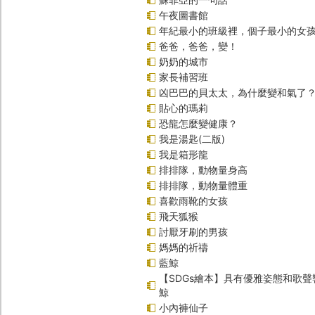
午夜圖書館
年紀最小的班級裡，個子最小的女孩
爸爸，爸爸，變！
奶奶的城市
家長補習班
凶巴巴的貝太太，為什麼變和氣了
貼心的瑪莉
恐龍怎麼變健康？
我是湯匙(二版)
我是箱形龍
排排隊，動物量身高
排排隊，動物量體重
喜歡雨靴的女孩
飛天狐猴
討厭牙刷的男孩
媽媽的祈禱
藍鯨
【SDGs繪本】具有優雅姿態和歌
鯨
小內褲仙子