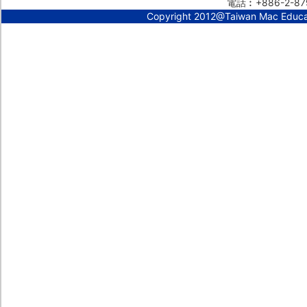
電話︰+886-2-87
Copyright 2012@Taiwan Mac Educ