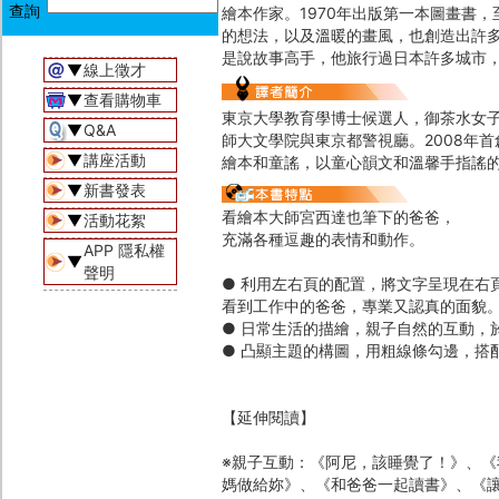
繪本作家。1970年出版第一本圖畫書
的想法，以及溫暖的畫風，也創造出許
是說故事高手，他旅行過日本許多城市
▼
線上徵才
▼
查看購物車
東京大學教育學博士候選人，御茶水女
▼
Q&A
師大文學院與東京都警視廳。2008年
▼
講座活動
繪本和童謠，以童心韻文和溫馨手指謠
▼
新書發表
看繪本大師宮西達也筆下的爸爸，
▼
活動花絮
充滿各種逗趣的表情和動作。
APP 隱私權
▼
聲明
● 利用左右頁的配置，將文字呈現在右
看到工作中的爸爸，專業又認真的面貌
● 日常生活的描繪，親子自然的互動，
● 凸顯主題的構圖，用粗線條勾邊，搭
【延伸閱讀】
※親子互動：《阿尼，該睡覺了！》、
媽做給妳》、《和爸爸一起讀書》、《