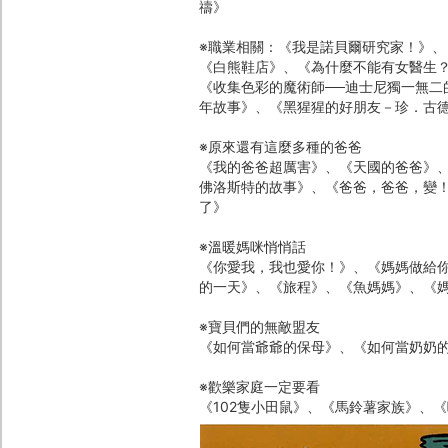
禱》
※職業相關：《我是諾貝爾研究家！》、
《白熊鞋店》、《為什麼不能有女醫生
《收集色彩的魔術師──迪士尼獨一無
年故事》、《黑猩猩的好朋友－珍．古
※原來還有這麼多種的爸爸
《我的爸爸超厲害》、《天國的爸爸》
佛洛斯特的故事》、《爸爸，爸爸，變
了》
※溫暖媽咪悄悄話
《你愛我，我也愛你！》、《媽媽做給
的一天》、《旅程》、《魚媽媽》、《
※寶貝們的無敵盟友
《如何當爺爺的保母》、《如何當奶奶
※歡樂家庭一定要看
《102隻小田鼠》、《馬鈴薯家族》、