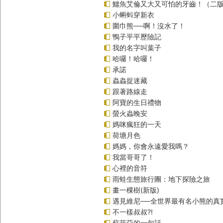
鱷魚艾倫又大又可怕的牙齒！（二
小蝌蚪穿新衣
圍巾熊──啊！沒水了！
鴨子平平歷險記
我的名字叫葉子
哈囉！哈囉！
承諾
蟲蟲捉迷藏
跟著路線走
阿寶的生日禮物
螢火蟲晚安
媽咪瘋狂的一天
荷塘月色
媽媽，你會永遠愛我嗎？
我當哥哥了！
心裡的音符
雨蛙生態旅行團：地下探險之旅
畫一棵樹(新版)
遇見維尼──全世界最有名小熊的真
不一樣叔叔?!
蘇菲亞的一句話