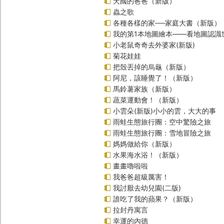
天國的爸爸（新版）
蟲之歌
各種各樣的家──家庭大書（新版）
我的第1本地圖繪本――看地圖認識
小老鼠奇奇去外婆家(新版)
菊花娃娃
把殼丟掉的烏龜（新版）
阿尼，該睡覺了！（新版）
馬鈴薯家族（新版）
蔬菜運動會！（新版）
小雲朵(新版)小小的雲，大大的事
雨蛙生態旅行團：空中驚險之旅
雨蛙生態旅行團：雪地冒險之旅
媽媽做給你（新版）
水果海水浴！（新版）
畫畫嚕啦啦
我爸爸超級厲害！
我討厭去幼兒園(二版)
誰吃了我的蘋果？（新版）
拉封丹寓言
幸運的內德