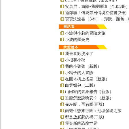
安東尼．布朗-我愛閱讀（全套3冊
過節囉！傳統節日情境立體書(2冊)
寶寶洗澡書（3本）：形狀、顏色、
小波與小莉的冒險之旅
小波的羅曼史
我最喜歡洗澡了
小根和小秋
我的小雞雞（新版）
小精子的大冒險
在圓木橋上搖晃（新版）
白雲麵包（二版）
山田家的氣象報告（新版）
恐龍怎麼說晚安？（新版）
先左腳，再右腳(新版)
雨蛙生態旅行團：池塘發現之旅
都是放屁惹的禍(二版)
霍金斯的恐龍世界