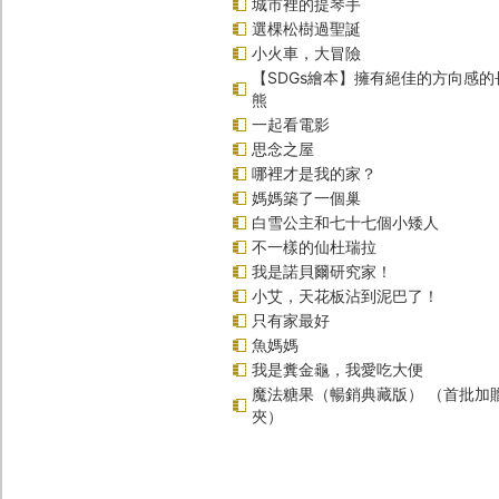
城市裡的提琴手
選棵松樹過聖誕
小火車，大冒險
【SDGs繪本】擁有絕佳的方向感
熊
一起看電影
思念之屋
哪裡才是我的家？
媽媽築了一個巢
白雪公主和七十七個小矮人
不一樣的仙杜瑞拉
我是諾貝爾研究家！
小艾，天花板沾到泥巴了！
只有家最好
魚媽媽
我是糞金龜，我愛吃大便
魔法糖果（暢銷典藏版） （首批加
夾）