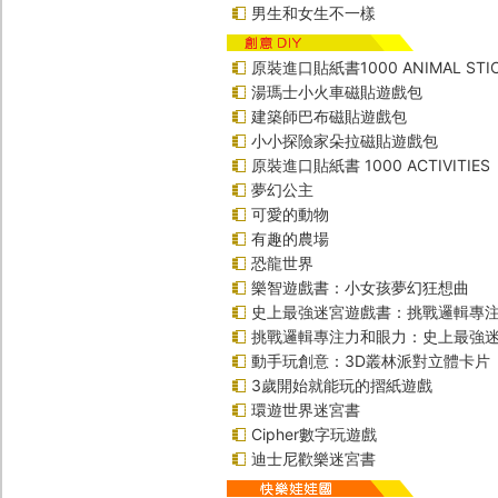
男生和女生不一樣
原裝進口貼紙書1000 ANIMAL STIC
湯瑪士小火車磁貼遊戲包
建築師巴布磁貼遊戲包
小小探險家朵拉磁貼遊戲包
原裝進口貼紙書 1000 ACTIVITIES
夢幻公主
可愛的動物
有趣的農場
恐龍世界
樂智遊戲書：小女孩夢幻狂想曲
史上最強迷宮遊戲書：挑戰邏輯專
挑戰邏輯專注力和眼力：史上最強迷
動手玩創意：3D叢林派對立體卡片
3歲開始就能玩的摺紙遊戲
環遊世界迷宮書
Cipher數字玩遊戲
迪士尼歡樂迷宮書