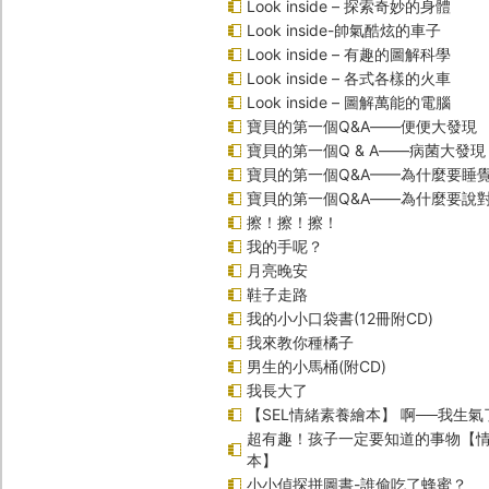
Look inside – 探索奇妙的身體
Look inside-帥氣酷炫的車子
Look inside – 有趣的圖解科學
Look inside – 各式各樣的火車
Look inside – 圖解萬能的電腦
寶貝的第一個Q&A――便便大發現
寶貝的第一個Q & A――病菌大發現
寶貝的第一個Q&A——為什麼要睡
寶貝的第一個Q&A――為什麼要說
擦！擦！擦！
我的手呢？
月亮晚安
鞋子走路
我的小小口袋書(12冊附CD)
我來教你種橘子
男生的小馬桶(附CD)
我長大了
【SEL情緒素養繪本】 啊──我生氣
超有趣！孩子一定要知道的事物【
本】
小小偵探拼圖書-誰偷吃了蜂蜜？