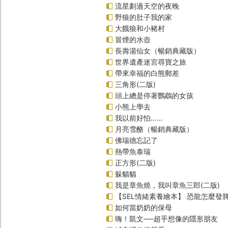
流星劃過天空的夜晚
野狼的肚子我的家
大餓狼和小豬村
冒煙的水壺
長壽湯仙女（暢銷典藏版）
世界遺產迷宮尋寶之旅
帶來幸福的白熊郵差
三角形(二版)
頭上總是停著鸚鵡的女孩
小熊上學去
我以前好怕……
月亮雪酪（暢銷典藏版）
佛瑞德忘記了
熱帶魚泰瑞
正方形(二版)
躲貓貓
我是章魚燒，我叫章魚三郎(二版)
【SEL情緒素養繪本】 恐龍怎麼發脾
如何當奶奶的保母
嗨！凱文──超乎想像的隱形朋友