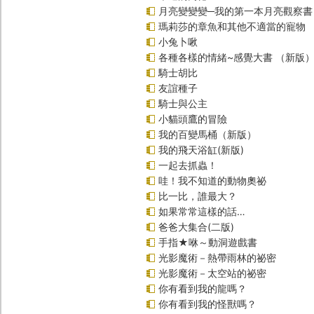
月亮變變變─我的第一本月亮觀察書
瑪莉莎的章魚和其他不適當的寵物
小兔卜啾
各種各樣的情緒~感覺大書 （新版
騎士胡比
友誼種子
騎士與公主
小貓頭鷹的冒險
我的百變馬桶（新版）
我的飛天浴缸(新版)
一起去抓蟲！
哇！我不知道的動物奧祕
比一比，誰最大？
如果常常這樣的話…
爸爸大集合(二版)
手指★咻～動洞遊戲書
光影魔術－熱帶雨林的祕密
光影魔術－太空站的祕密
你有看到我的龍嗎？
你有看到我的怪獸嗎？