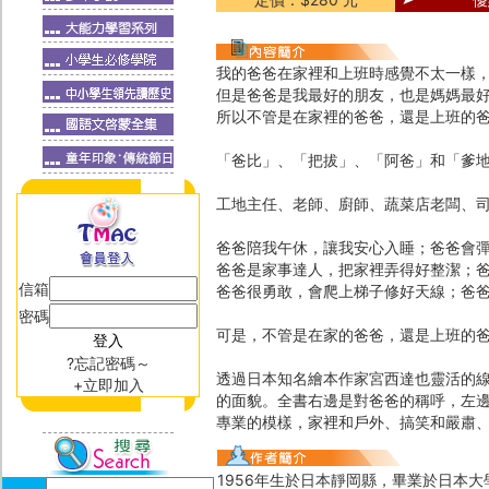
我的爸爸在家裡和上班時感覺不太一樣
但是爸爸是我最好的朋友，也是媽媽最
所以不管是在家裡的爸爸，還是上班的
「爸比」、「把拔」、「阿爸」和「爹
工地主任、老師、廚師、蔬菜店老闆、
爸爸陪我午休，讓我安心入睡；爸爸會
爸爸是家事達人，把家裡弄得好整潔；
信箱
爸爸很勇敢，會爬上梯子修好天線；爸
密碼
可是，不管是在家的爸爸，還是上班的
?忘記密碼～
透過日本知名繪本作家宮西達也靈活的
+立即加入
的面貌。全書右邊是對爸爸的稱呼，左
專業的模樣，家裡和戶外、搞笑和嚴肅
1956年生於日本靜岡縣，畢業於日本