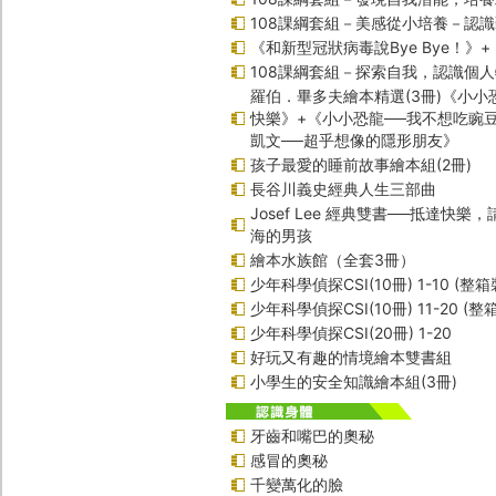
108課綱套組－美感從小培養－認
《和新型冠狀病毒說Bye Bye！》
108課綱套組－探索自我，認識個
羅伯．畢多夫繪本精選(3冊)《小小
快樂》+《小小恐龍──我不想吃豌
凱文──超乎想像的隱形朋友》
孩子最愛的睡前故事繪本組(2冊)
長谷川義史經典人生三部曲
Josef Lee 經典雙書──抵達快樂
海的男孩
繪本水族館（全套3冊）
少年科學偵探CSI(10冊) 1-10 (整箱
少年科學偵探CSI(10冊) 11-20 (整
少年科學偵探CSI(20冊) 1-20
好玩又有趣的情境繪本雙書組
小學生的安全知識繪本組(3冊)
牙齒和嘴巴的奧秘
感冒的奧秘
千變萬化的臉