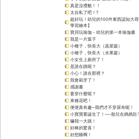
真是沒禮貌！！
太自私了吧！?
超好玩！幼兒的100件東西認知大
學習繪本】
寶貝玩瑜伽－幼兒的第一本瑜伽書
我是一片葉子
小種子，快長大（蔬菜篇）
小種子，快長大（水果篇）
小女生上廁所了！
是誰在跳呢？
小心！誰在那裡？
我會刷牙了！
感謝書
要穿什麼呢？
來種花吧！
便便真有趣─我們才不穿尿布呢！
小寶寶要誕生了！──胎兒在媽媽肚
嚇我一大跳！
好棒的驚喜！
好想睡啊！