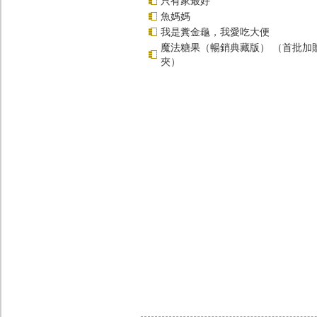
只有家最好
魚媽媽
我是糞金龜，我愛吃大便
魔法糖果（暢銷典藏版） （首批加
夾）