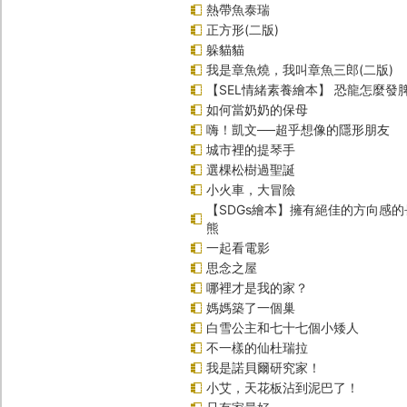
熱帶魚泰瑞
正方形(二版)
躲貓貓
我是章魚燒，我叫章魚三郎(二版)
【SEL情緒素養繪本】 恐龍怎麼發脾
如何當奶奶的保母
嗨！凱文──超乎想像的隱形朋友
城市裡的提琴手
選棵松樹過聖誕
小火車，大冒險
【SDGs繪本】擁有絕佳的方向感
熊
一起看電影
思念之屋
哪裡才是我的家？
媽媽築了一個巢
白雪公主和七十七個小矮人
不一樣的仙杜瑞拉
我是諾貝爾研究家！
小艾，天花板沾到泥巴了！