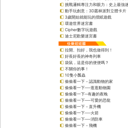
挑戰邏輯專注力和眼力：史上最強迷
動手玩創意：3D叢林派對立體卡片
3歲開始就能玩的摺紙遊戲
環遊世界迷宮書
Cipher數字玩遊戲
迪士尼歡樂迷宮書
拉開、扣好，我也做得到！
好長好長的神奇列車
袋鼠，這是你的便便嗎？
不關你的事！
10隻小瓢蟲
偷偷看一下－認識動物的家
偷偷看一下──逛逛動物園
偷偷看一下─有趣的夜晚
偷偷看一下──可愛的恐龍
偷偷看一下－直升機
偷偷看一下──火箭
偷偷看一下──消防車
偷偷看一下－飛機