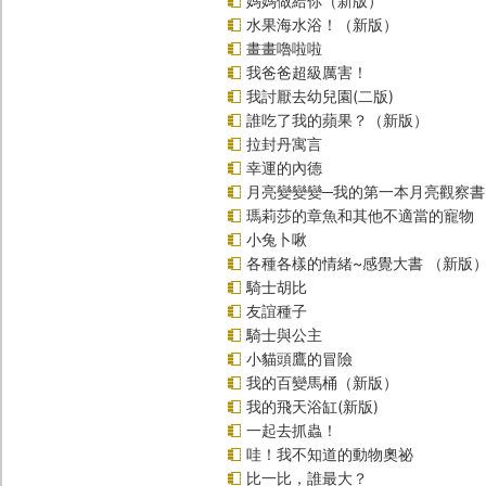
媽媽做給你（新版）
水果海水浴！（新版）
畫畫嚕啦啦
我爸爸超級厲害！
我討厭去幼兒園(二版)
誰吃了我的蘋果？（新版）
拉封丹寓言
幸運的內德
月亮變變變─我的第一本月亮觀察書
瑪莉莎的章魚和其他不適當的寵物
小兔卜啾
各種各樣的情緒~感覺大書 （新版
騎士胡比
友誼種子
騎士與公主
小貓頭鷹的冒險
我的百變馬桶（新版）
我的飛天浴缸(新版)
一起去抓蟲！
哇！我不知道的動物奧祕
比一比，誰最大？