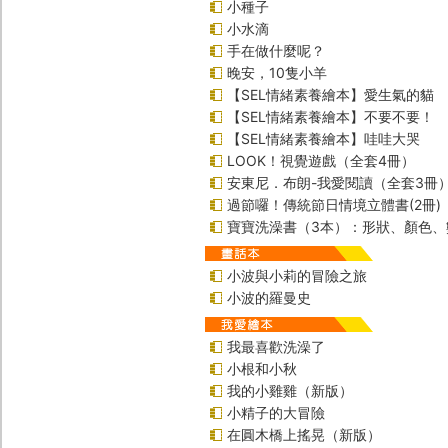
小種子
小水滴
手在做什麼呢？
晚安，10隻小羊
【SEL情緒素養繪本】愛生氣的貓
【SEL情緒素養繪本】不要不要！
【SEL情緒素養繪本】哇哇大哭
LOOK！視覺遊戲（全套4冊）
安東尼．布朗-我愛閱讀（全套3冊
過節囉！傳統節日情境立體書(2冊)
寶寶洗澡書（3本）：形狀、顏色、
小波與小莉的冒險之旅
小波的羅曼史
我最喜歡洗澡了
小根和小秋
我的小雞雞（新版）
小精子的大冒險
在圓木橋上搖晃（新版）