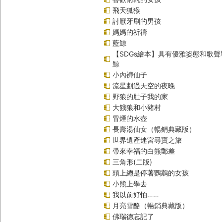
飛天狐猴
討厭牙刷的男孩
媽媽的祈禱
藍鯨
【SDGs繪本】具有優雅姿態和歌
鯨
小內褲仙子
流星劃過天空的夜晚
野狼的肚子我的家
大餓狼和小豬村
冒煙的水壺
長壽湯仙女（暢銷典藏版）
世界遺產迷宮尋寶之旅
帶來幸福的白熊郵差
三角形(二版)
頭上總是停著鸚鵡的女孩
小熊上學去
我以前好怕……
月亮雪酪（暢銷典藏版）
佛瑞德忘記了