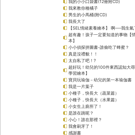
我的小小口袋書(12冊附CD)
我來教你種橘子
男生的小馬桶(附CD)
我長大了
【SEL情緒素養繪本】 啊──我生氣
超有趣！孩子一定要知道的事物【
本】
小小偵探拼圖書-誰偷吃了蜂蜜？
真是沒禮貌！！
太自私了吧！?
超好玩！幼兒的100件東西認知大
學習繪本】
寶貝玩瑜伽－幼兒的第一本瑜伽書
我是一片葉子
小種子，快長大（蔬菜篇）
小種子，快長大（水果篇）
小女生上廁所了！
是誰在跳呢？
小心！誰在那裡？
我會刷牙了！
感謝書