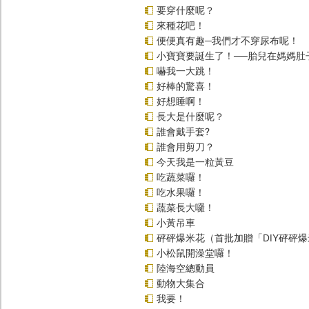
要穿什麼呢？
來種花吧！
便便真有趣─我們才不穿尿布呢！
小寶寶要誕生了！──胎兒在媽媽肚
嚇我一大跳！
好棒的驚喜！
好想睡啊！
長大是什麼呢？
誰會戴手套?
誰會用剪刀？
今天我是一粒黃豆
吃蔬菜囉！
吃水果囉！
蔬菜長大囉！
小黃吊車
砰砰爆米花（首批加贈「DIY砰砰
小松鼠開澡堂囉！
陸海空總動員
動物大集合
我要！