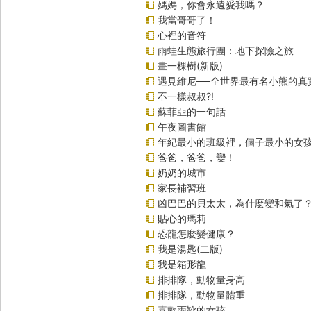
媽媽，你會永遠愛我嗎？
我當哥哥了！
心裡的音符
雨蛙生態旅行團：地下探險之旅
畫一棵樹(新版)
遇見維尼──全世界最有名小熊的真
不一樣叔叔?!
蘇菲亞的一句話
午夜圖書館
年紀最小的班級裡，個子最小的女孩
爸爸，爸爸，變！
奶奶的城市
家長補習班
凶巴巴的貝太太，為什麼變和氣了
貼心的瑪莉
恐龍怎麼變健康？
我是湯匙(二版)
我是箱形龍
排排隊，動物量身高
排排隊，動物量體重
喜歡雨靴的女孩