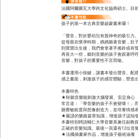
法國阿爾圖瓦大學跨文化協商碩士。目
孩子的第一本古典音樂啟蒙書來囉！
「聲音」對於嬰幼兒有股神奇的吸引力
從母親在懷孕時期，媽媽聽著音樂，肚
到寶寶出生後，我們會拿著手搖鈴或有
再長大一些，聽到音樂的孩子會跟著哼
音樂，對孩子的重要性不言而喻。
本書運用小按鍵，讓書本發出聲音。配
感之畫面，刺激孩子的感官體驗，營造
本書特色
★聆聽音樂能刺激大腦發展、安定身心
常言道：「學音樂的孩子不會變壞！」
聽覺敏銳度與想像創造力，並培養情感
★嚴謹的樂曲篇章知識，增進孩子認知
本書特別聘請輔仁大學音樂系兼任副教
正確的音樂知識。最後一頁還有12位音
★法國插畫家作品，增進孩子藝術涵養