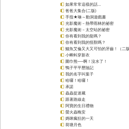
如果常常這樣的話…
爸爸大集合(二版)
手指★咻～動洞遊戲書
光影魔術－熱帶雨林的祕密
光影魔術－太空站的祕密
你有看到我的龍嗎？
你有看到我的怪獸嗎？
鱷魚艾倫又大又可怕的牙齒！（二
小蝌蚪穿新衣
圍巾熊──啊！沒水了！
鴨子平平歷險記
我的名字叫葉子
哈囉！哈囉！
承諾
蟲蟲捉迷藏
跟著路線走
阿寶的生日禮物
螢火蟲晚安
媽咪瘋狂的一天
荷塘月色