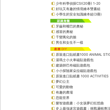
少年科學偵探CSI(20冊) 1-20
好玩又有趣的情境繪本雙書組
小學生的安全知識繪本組(3冊)
牙齒和嘴巴的奧秘
感冒的奧秘
千變萬化的臉
男生和女生不一樣
原裝進口貼紙書1000 ANIMAL STIC
湯瑪士小火車磁貼遊戲包
建築師巴布磁貼遊戲包
小小探險家朵拉磁貼遊戲包
原裝進口貼紙書 1000 ACTIVITIES
夢幻公主
可愛的動物
有趣的農場
恐龍世界
樂智遊戲書：小女孩夢幻狂想曲
史上最強迷宮遊戲書：挑戰邏輯專