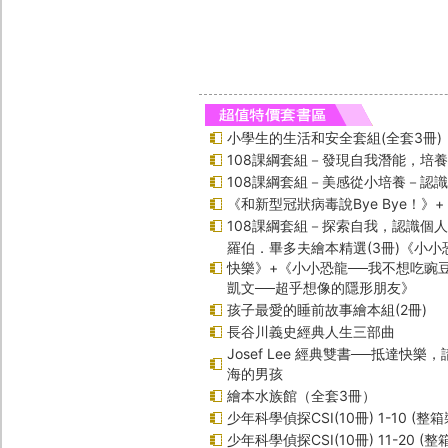
小學生的生活和安全套組(全套3冊)
108課綱套組－發現自我潛能，培
108課綱套組－美感從小培養－認
《和新型冠狀病毒說Bye Bye！》
108課綱套組－探索自我，認識個
羅伯．畢多夫繪本精選(3冊)《小小
快樂》+《小小恐龍──我不想吃豌
凱文──超乎想像的隱形朋友》
孩子最愛的睡前故事繪本組(2冊)
長谷川義史經典人生三部曲
Josef Lee 經典雙書──抵達快樂
海的男孩
繪本水族館（全套3冊）
少年科學偵探CSI(10冊) 1-10 (整箱
少年科學偵探CSI(10冊) 11-20 (整