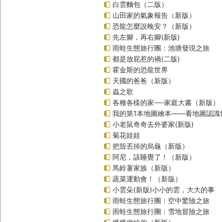
白雲麵包（二版）
山田家的氣象報告（新版）
恐龍怎麼說晚安？（新版）
先左腳，再右腳(新版)
雨蛙生態旅行團：池塘發現之旅
都是放屁惹的禍(二版)
霍金斯的恐龍世界
天國的爸爸（新版）
蟲之歌
各種各樣的家──家庭大書（新版）
我的第1本地圖繪本――看地圖認識
小老鼠奇奇去外婆家(新版)
菊花娃娃
把殼丟掉的烏龜（新版）
阿尼，該睡覺了！（新版）
馬鈴薯家族（新版）
蔬菜運動會！（新版）
小雲朵(新版)小小的雲，大大的事
雨蛙生態旅行團：空中驚險之旅
雨蛙生態旅行團：雪地冒險之旅