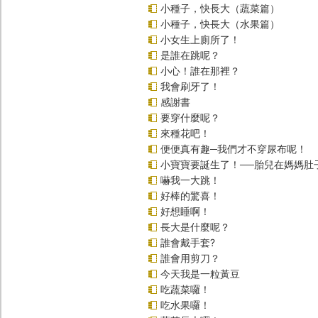
小種子，快長大（蔬菜篇）
小種子，快長大（水果篇）
小女生上廁所了！
是誰在跳呢？
小心！誰在那裡？
我會刷牙了！
感謝書
要穿什麼呢？
來種花吧！
便便真有趣─我們才不穿尿布呢！
小寶寶要誕生了！──胎兒在媽媽肚
嚇我一大跳！
好棒的驚喜！
好想睡啊！
長大是什麼呢？
誰會戴手套?
誰會用剪刀？
今天我是一粒黃豆
吃蔬菜囉！
吃水果囉！