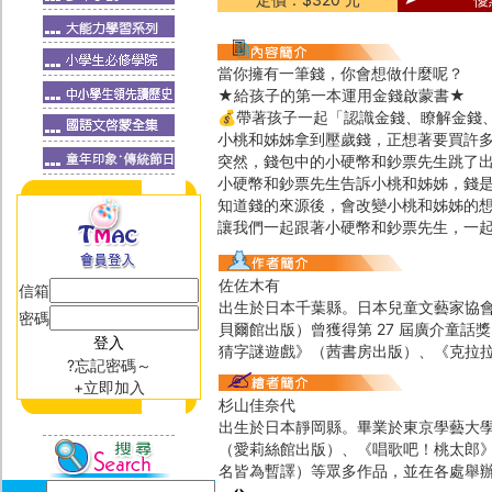
當你擁有一筆錢，你會想做什麼呢？
★給孩子的第一本運用金錢啟蒙書★
💰帶著孩子一起「認識金錢、瞭解金錢、
小桃和姊姊拿到壓歲錢，正想著要買許
突然，錢包中的小硬幣和鈔票先生跳了
小硬幣和鈔票先生告訴小桃和姊姊，錢
知道錢的來源後，會改變小桃和姊姊的
讓我們一起跟著小硬幣和鈔票先生，一
佐佐木有
信箱
出生於日本千葉縣。日本兒童文藝家協
密碼
貝爾館出版）曾獲得第 27 屆廣介童
猜字謎遊戲》（茜書房出版）、《克拉拉‧
?忘記密碼～
+立即加入
杉山佳奈代
出生於日本靜岡縣。畢業於東京學藝大
（愛莉絲館出版）、《唱歌吧！桃太郎
名皆為暫譯）等眾多作品，並在各處舉