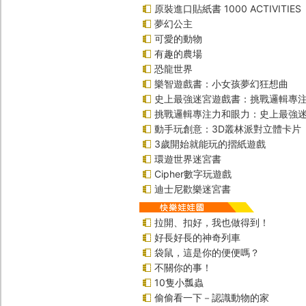
原裝進口貼紙書 1000 ACTIVITIES
夢幻公主
可愛的動物
有趣的農場
恐龍世界
樂智遊戲書：小女孩夢幻狂想曲
史上最強迷宮遊戲書：挑戰邏輯專
挑戰邏輯專注力和眼力：史上最強迷
動手玩創意：3D叢林派對立體卡片
3歲開始就能玩的摺紙遊戲
環遊世界迷宮書
Cipher數字玩遊戲
迪士尼歡樂迷宮書
拉開、扣好，我也做得到！
好長好長的神奇列車
袋鼠，這是你的便便嗎？
不關你的事！
10隻小瓢蟲
偷偷看一下－認識動物的家