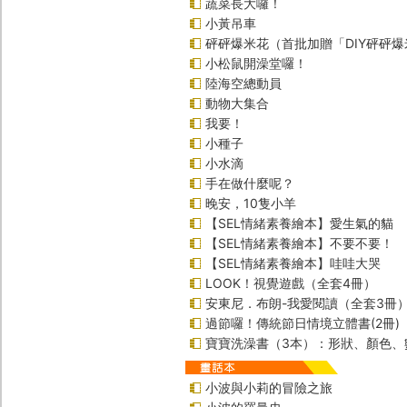
蔬菜長大囉！
小黃吊車
砰砰爆米花（首批加贈「DIY砰砰
小松鼠開澡堂囉！
陸海空總動員
動物大集合
我要！
小種子
小水滴
手在做什麼呢？
晚安，10隻小羊
【SEL情緒素養繪本】愛生氣的貓
【SEL情緒素養繪本】不要不要！
【SEL情緒素養繪本】哇哇大哭
LOOK！視覺遊戲（全套4冊）
安東尼．布朗-我愛閱讀（全套3冊
過節囉！傳統節日情境立體書(2冊)
寶寶洗澡書（3本）：形狀、顏色、
小波與小莉的冒險之旅