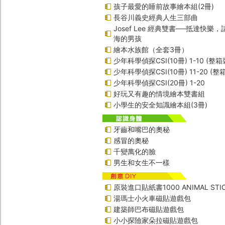
孩子最愛的睡前故事繪本組(2冊)
長谷川義史經典人生三部曲
Josef Lee 經典雙書──抵達快樂
海的男孩
繪本水族館（全套3冊）
少年科學偵探CSI(10冊) 1-10 (整箱
少年科學偵探CSI(10冊) 11-20 (整
少年科學偵探CSI(20冊) 1-20
好玩又有趣的情境繪本雙書組
小學生的安全知識繪本組(3冊)
牙齒和嘴巴的奧秘
感冒的奧秘
千變萬化的臉
男生和女生不一樣
原裝進口貼紙書1000 ANIMAL STIC
湯瑪士小火車磁貼遊戲包
建築師巴布磁貼遊戲包
小小探險家朵拉磁貼遊戲包