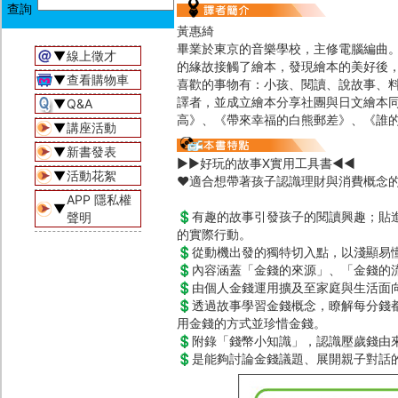
黃惠綺
畢業於東京的音樂學校，主修電腦編曲
▼
線上徵才
的緣故接觸了繪本，發現繪本的美好後
▼
查看購物車
喜歡的事物有：小孩、閱讀、說故事、
譯者，並成立繪本分享社團與日文繪本
▼
Q&A
高》、《帶來幸福的白熊郵差》、《誰
▼
講座活動
▼
新書發表
▶▶好玩的故事X實用工具書◀◀
▼
活動花絮
♥適合想帶著孩子認識理財與消費概念
APP 隱私權
▼
💲有趣的故事引發孩子的閱讀興趣；貼
聲明
的實際行動。
💲從動機出發的獨特切入點，以淺顯易
💲內容涵蓋「金錢的來源」、「金錢的
💲由個人金錢運用擴及至家庭與生活面
💲透過故事學習金錢概念，瞭解每分錢
用金錢的方式並珍惜金錢。
💲附錄「錢幣小知識」，認識壓歲錢由
💲是能夠討論金錢議題、展開親子對話