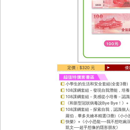
定價：$320 元
優
小學生的生活和安全套組(全套3冊)
108課綱套組－發現自我潛能，培
108課綱套組－美感從小培養－認
《和新型冠狀病毒說Bye Bye！》
108課綱套組－探索自我，認識個
羅伯．畢多夫繪本精選(3冊)《小小
快樂》+《小小恐龍──我不想吃豌
凱文──超乎想像的隱形朋友》