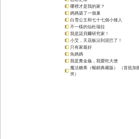
哪裡才是我的家？
媽媽築了一個巢
白雪公主和七十七個小矮人
不一樣的仙杜瑞拉
我是諾貝爾研究家！
小艾，天花板沾到泥巴了！
只有家最好
魚媽媽
我是糞金龜，我愛吃大便
魔法糖果（暢銷典藏版） （首批加
夾）