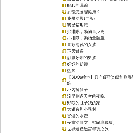
貼心的瑪莉
恐龍怎麼變健康？
我是湯匙(二版)
我是箱形龍
排排隊，動物量身高
排排隊，動物量體重
喜歡雨靴的女孩
飛天狐猴
討厭牙刷的男孩
媽媽的祈禱
藍鯨
【SDGs繪本】具有優雅姿態和歌
鯨
小內褲仙子
流星劃過天空的夜晚
野狼的肚子我的家
大餓狼和小豬村
冒煙的水壺
長壽湯仙女（暢銷典藏版）
世界遺產迷宮尋寶之旅