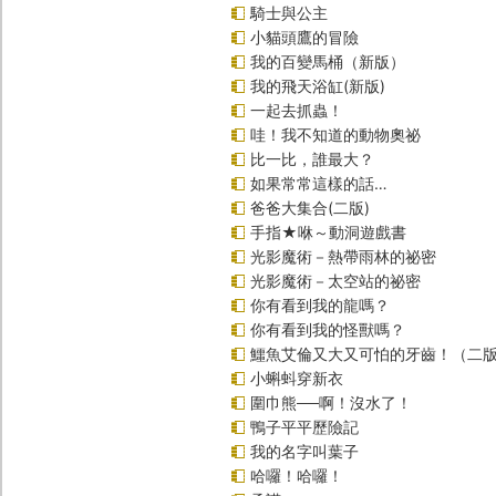
騎士與公主
小貓頭鷹的冒險
我的百變馬桶（新版）
我的飛天浴缸(新版)
一起去抓蟲！
哇！我不知道的動物奧祕
比一比，誰最大？
如果常常這樣的話…
爸爸大集合(二版)
手指★咻～動洞遊戲書
光影魔術－熱帶雨林的祕密
光影魔術－太空站的祕密
你有看到我的龍嗎？
你有看到我的怪獸嗎？
鱷魚艾倫又大又可怕的牙齒！（二
小蝌蚪穿新衣
圍巾熊──啊！沒水了！
鴨子平平歷險記
我的名字叫葉子
哈囉！哈囉！