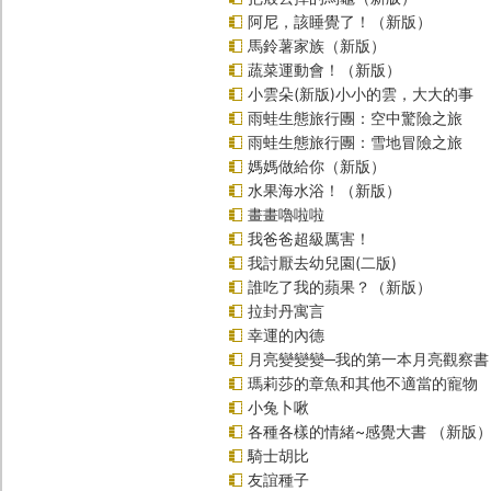
阿尼，該睡覺了！（新版）
馬鈴薯家族（新版）
蔬菜運動會！（新版）
小雲朵(新版)小小的雲，大大的事
雨蛙生態旅行團：空中驚險之旅
雨蛙生態旅行團：雪地冒險之旅
媽媽做給你（新版）
水果海水浴！（新版）
畫畫嚕啦啦
我爸爸超級厲害！
我討厭去幼兒園(二版)
誰吃了我的蘋果？（新版）
拉封丹寓言
幸運的內德
月亮變變變─我的第一本月亮觀察書
瑪莉莎的章魚和其他不適當的寵物
小兔卜啾
各種各樣的情緒~感覺大書 （新版
騎士胡比
友誼種子