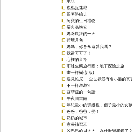
承諾
蟲蟲捉迷藏
跟著路線走
阿寶的生日禮物
螢火蟲晚安
媽咪瘋狂的一天
荷塘月色
媽媽，你會永遠愛我嗎？
我當哥哥了！
心裡的音符
雨蛙生態旅行團：地下探險之旅
畫一棵樹(新版)
遇見維尼──全世界最有名小熊的真
不一樣叔叔?!
蘇菲亞的一句話
午夜圖書館
年紀最小的班級裡，個子最小的女孩
爸爸，爸爸，變！
奶奶的城市
家長補習班
凶巴巴的貝太太，為什麼變和氣了