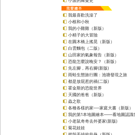
小波的羅曼史
我最喜歡洗澡了
小根和小秋
我的小雞雞（新版）
小精子的大冒險
在圓木橋上搖晃（新版）
白雲麵包（二版）
山田家的氣象報告（新版）
恐龍怎麼說晚安？（新版）
先左腳，再右腳(新版)
雨蛙生態旅行團：池塘發現之旅
都是放屁惹的禍(二版)
霍金斯的恐龍世界
天國的爸爸（新版）
蟲之歌
各種各樣的家──家庭大書（新版）
我的第1本地圖繪本――看地圖認識
小老鼠奇奇去外婆家(新版)
菊花娃娃
把殼丟掉的烏龜（新版）