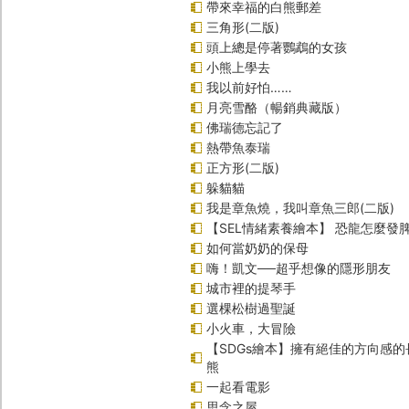
帶來幸福的白熊郵差
三角形(二版)
頭上總是停著鸚鵡的女孩
小熊上學去
我以前好怕……
月亮雪酪（暢銷典藏版）
佛瑞德忘記了
熱帶魚泰瑞
正方形(二版)
躲貓貓
我是章魚燒，我叫章魚三郎(二版)
【SEL情緒素養繪本】 恐龍怎麼發脾
如何當奶奶的保母
嗨！凱文──超乎想像的隱形朋友
城市裡的提琴手
選棵松樹過聖誕
小火車，大冒險
【SDGs繪本】擁有絕佳的方向感
熊
一起看電影
思念之屋