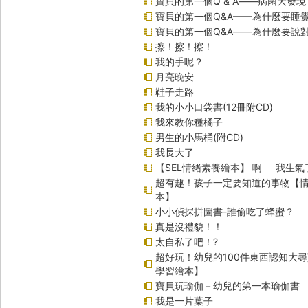
寶貝的第一個Q & A――病菌大發現
寶貝的第一個Q&A——為什麼要睡
寶貝的第一個Q&A――為什麼要說
擦！擦！擦！
我的手呢？
月亮晚安
鞋子走路
我的小小口袋書(12冊附CD)
我來教你種橘子
男生的小馬桶(附CD)
我長大了
【SEL情緒素養繪本】 啊──我生氣
超有趣！孩子一定要知道的事物【
本】
小小偵探拼圖書-誰偷吃了蜂蜜？
真是沒禮貌！！
太自私了吧！?
超好玩！幼兒的100件東西認知大
學習繪本】
寶貝玩瑜伽－幼兒的第一本瑜伽書
我是一片葉子