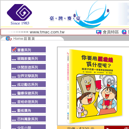
www.tmac.com.tw
會員特區
定價：$320 元
優