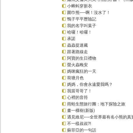
小蝌蚪穿新衣
圍巾熊──啊！沒水了！
鴨子平平歷險記
我的名字叫葉子
哈囉！哈囉！
承諾
蟲蟲捉迷藏
跟著路線走
阿寶的生日禮物
螢火蟲晚安
媽咪瘋狂的一天
荷塘月色
媽媽，你會永遠愛我嗎？
我當哥哥了！
心裡的音符
雨蛙生態旅行團：地下探險之旅
畫一棵樹(新版)
遇見維尼──全世界最有名小熊的真
不一樣叔叔?!
蘇菲亞的一句話