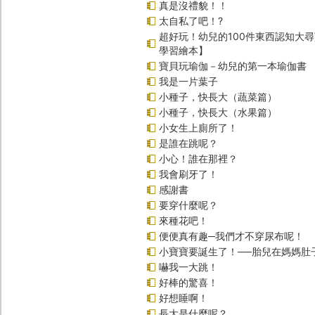
真是沒禮貌！！
太自私了吧！?
超好玩！幼兒的100件東西認知大
學習繪本】
寶貝玩瑜伽－幼兒的第一本瑜伽書
我是一片葉子
小種子，快長大（蔬菜篇）
小種子，快長大（水果篇）
小女生上廁所了！
是誰在跳呢？
小心！誰在那裡？
我會刷牙了！
感謝書
要穿什麼呢？
來種花吧！
便便真有趣─我們才不穿尿布呢！
小寶寶要誕生了！──胎兒在媽媽肚
嚇我一大跳！
好棒的驚喜！
好想睡啊！
長大是什麼呢？