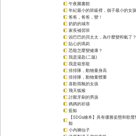
午夜圖書館
年紀最小的班級裡，個子最小的女孩
爸爸，爸爸，變！
奶奶的城市
家長補習班
凶巴巴的貝太太，為什麼變和氣了
貼心的瑪莉
恐龍怎麼變健康？
我是湯匙(二版)
我是箱形龍
排排隊，動物量身高
排排隊，動物量體重
喜歡雨靴的女孩
飛天狐猴
討厭牙刷的男孩
媽媽的祈禱
藍鯨
【SDGs繪本】具有優雅姿態和歌
鯨
小內褲仙子