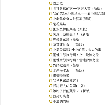
蟲之歌
各種各樣的家──家庭大書（新版）
我的第1本地圖繪本――看地圖認識
小老鼠奇奇去外婆家(新版)
菊花娃娃
把殼丟掉的烏龜（新版）
阿尼，該睡覺了！（新版）
馬鈴薯家族（新版）
蔬菜運動會！（新版）
小雲朵(新版)小小的雲，大大的事
雨蛙生態旅行團：空中驚險之旅
雨蛙生態旅行團：雪地冒險之旅
媽媽做給你（新版）
水果海水浴！（新版）
畫畫嚕啦啦
我爸爸超級厲害！
我討厭去幼兒園(二版)
誰吃了我的蘋果？（新版）
拉封丹寓言
幸運的內德