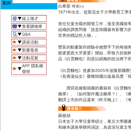
白希那 백희나
1971年出生。從梨花女子大學教育工學
▼
線上徵才
曾任兒童光碟的開發工作，後至美國留
▼
查看購物車
組織的調查問卷「誰是韓國最有影響力
▼
Q&A
世界的標誌性人物」。
▼
講座活動
豐富的動畫製作經驗令她雙手下的每個
▼
新書發表
眼婆婆跟大牙婆婆》開始，即致力於能
▼
活動花絮
品《白雲麵包》則是以紙雕的技法將下
APP 隱私權
▼
《白雲麵包》曾參加2005年波隆那國
聲明
《長壽湯仙女》榮獲韓國出版最高獎「
撰寫並繪製插圖的書籍有《白雲麵包》
糖果》、《如何製作魔法糖果？》、《
翻譯上市的作品還有《昨天晚上》、《
蘇懿禎
日本女子大學兒童學碩士，東京大學圖
和繪本講座舉辦與演說，為資深兒童文