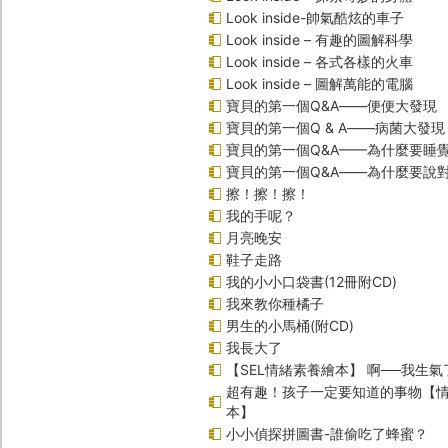
Look inside-帥氣酷炫的車子
Look inside – 有趣的圖解科學
Look inside – 各式各樣的火車
Look inside – 圖解萬能的電腦
寶貝的第一個Q&A――便便大發現
寶貝的第一個Q & A――病菌大發現
寶貝的第一個Q&A——為什麼要睡
寶貝的第一個Q&A――為什麼要說
擦！擦！擦！
我的手呢？
月亮晚安
鞋子走路
我的小小口袋書(12冊附CD)
我來教你種橘子
男生的小馬桶(附CD)
我長大了
【SEL情緒素養繪本】 啊──我生氣
超有趣！孩子一定要知道的事物【
本】
小小偵探拼圖書-誰偷吃了蜂蜜？