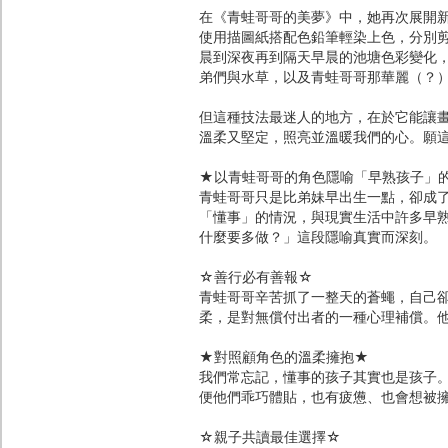
在《青蛙哥哥的美夢》中，她再次展開
使用描圖紙搭配色鉛筆輕染上色，分別
晨到深夜再到隔天早晨的池塘色彩變化
弟們與水草，以及青蛙哥哥那華麗（？
但這種技法最迷人的地方，在於它能讓
溫柔又堅定，照亮並溫暖我們的心。願
★以青蛙哥哥的角色隱喻「早熟孩子」
青蛙哥哥只是比弟妹早出生一點，卻成
「懂事」的情況，與現實生活中許多早
什麼要多做？」這段隱喻真實而深刻。
☆善行必有善報☆
青蛙哥哥辛苦抓了一整天的蒼蠅，自己
柔，是對無償付出者的一種心理補償。
★對照顧角色的溫柔擁抱★
我們常忘記，懂事的孩子其實也是孩子
便他們乖巧體貼，也有疲憊、也會想被
☆親子共讀最佳選擇☆