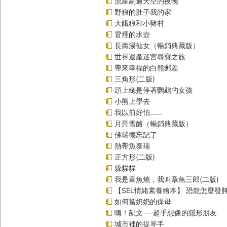
流星劃過天空的夜晚
野狼的肚子我的家
大餓狼和小豬村
冒煙的水壺
長壽湯仙女（暢銷典藏版）
世界遺產迷宮尋寶之旅
帶來幸福的白熊郵差
三角形(二版)
頭上總是停著鸚鵡的女孩
小熊上學去
我以前好怕……
月亮雪酪（暢銷典藏版）
佛瑞德忘記了
熱帶魚泰瑞
正方形(二版)
躲貓貓
我是章魚燒，我叫章魚三郎(二版)
【SEL情緒素養繪本】 恐龍怎麼發脾
如何當奶奶的保母
嗨！凱文──超乎想像的隱形朋友
城市裡的提琴手