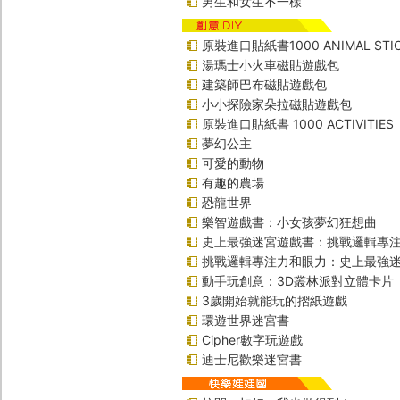
男生和女生不一樣
原裝進口貼紙書1000 ANIMAL STIC
湯瑪士小火車磁貼遊戲包
建築師巴布磁貼遊戲包
小小探險家朵拉磁貼遊戲包
原裝進口貼紙書 1000 ACTIVITIES
夢幻公主
可愛的動物
有趣的農場
恐龍世界
樂智遊戲書：小女孩夢幻狂想曲
史上最強迷宮遊戲書：挑戰邏輯專
挑戰邏輯專注力和眼力：史上最強迷
動手玩創意：3D叢林派對立體卡片
3歲開始就能玩的摺紙遊戲
環遊世界迷宮書
Cipher數字玩遊戲
迪士尼歡樂迷宮書