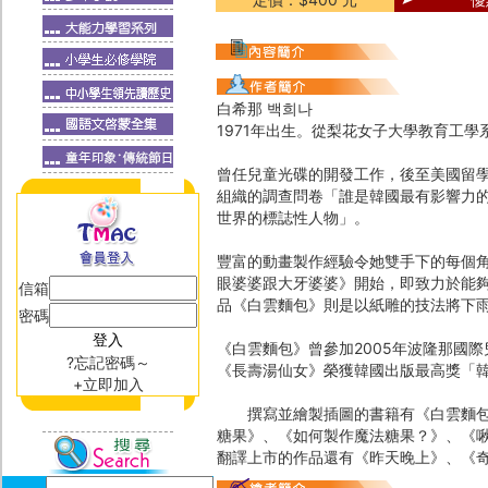
白希那 백희나
1971年出生。從梨花女子大學教育工學
曾任兒童光碟的開發工作，後至美國留
組織的調查問卷「誰是韓國最有影響力
世界的標誌性人物」。
豐富的動畫製作經驗令她雙手下的每個
眼婆婆跟大牙婆婆》開始，即致力於能
信箱
品《白雲麵包》則是以紙雕的技法將下
密碼
《白雲麵包》曾參加2005年波隆那國
?忘記密碼～
《長壽湯仙女》榮獲韓國出版最高獎「
+立即加入
撰寫並繪製插圖的書籍有《白雲麵包》
糖果》、《如何製作魔法糖果？》、《
翻譯上市的作品還有《昨天晚上》、《