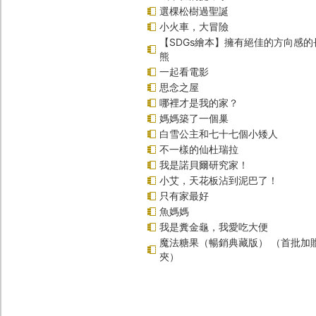
選棵松樹過聖誕
小火車，大冒險
【SDGs繪本】擁有絕佳的方向感
熊
一起看電影
思念之屋
哪裡才是我的家？
媽媽築了一個巢
白雪公主和七十七個小矮人
不一樣的仙杜瑞拉
我是諾貝爾研究家！
小艾，天花板沾到泥巴了！
只有家最好
魚媽媽
我是糞金龜，我愛吃大便
魔法糖果（暢銷典藏版） （首批加
夾）