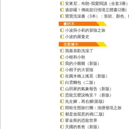
安東尼．布朗-我愛閱讀（全套3冊
過節囉！傳統節日情境立體書(2冊)
寶寶洗澡書（3本）：形狀、顏色、
小波與小莉的冒險之旅
小波的羅曼史
我最喜歡洗澡了
小根和小秋
我的小雞雞（新版）
小精子的大冒險
在圓木橋上搖晃（新版）
白雲麵包（二版）
山田家的氣象報告（新版）
恐龍怎麼說晚安？（新版）
先左腳，再右腳(新版)
雨蛙生態旅行團：池塘發現之旅
都是放屁惹的禍(二版)
霍金斯的恐龍世界
天國的爸爸（新版）