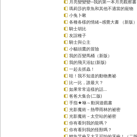
月亮變變變─我的第一本月亮觀察書
瑪莉莎的章魚和其他不適當的寵物
小兔卜啾
各種各樣的情緒~感覺大書 （新版
騎士胡比
友誼種子
騎士與公主
小貓頭鷹的冒險
我的百變馬桶（新版）
我的飛天浴缸(新版)
一起去抓蟲！
哇！我不知道的動物奧祕
比一比，誰最大？
如果常常這樣的話…
爸爸大集合(二版)
手指★咻～動洞遊戲書
光影魔術－熱帶雨林的祕密
光影魔術－太空站的祕密
你有看到我的龍嗎？
你有看到我的怪獸嗎？
鱷魚艾倫又大又可怕的牙齒！（二