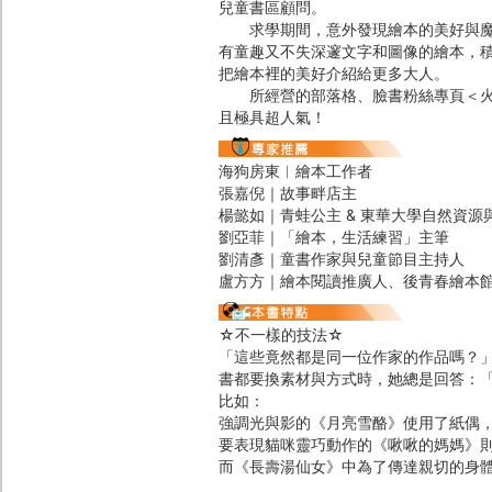
兒童書區顧問。
求學期間，意外發現繪本的美好與魔力
有童趣又不失深邃文字和圖像的繪本，
把繪本裡的美好介紹給更多大人。
所經營的部落格、臉書粉絲專頁＜火星童
且極具超人氣！
海狗房東︱繪本工作者
張嘉倪｜故事畔店主
楊懿如｜青蛙公主 & 東華大學自然資源
劉亞菲｜「繪本，生活練習」主筆
劉清彥｜童書作家與兒童節目主持人
盧方方｜繪本閱讀推廣人、後青春繪本
☆不一樣的技法☆
「這些竟然都是同一位作家的作品嗎？
書都要換素材與方式時，她總是回答：
比如：
強調光與影的《月亮雪酪》使用了紙偶
要表現貓咪靈巧動作的《啾啾的媽媽》
而《長壽湯仙女》中為了傳達親切的身