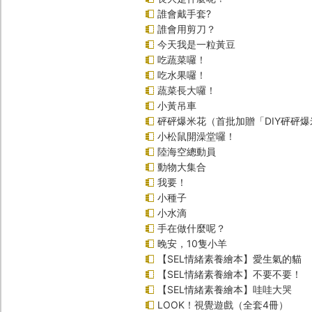
誰會戴手套?
誰會用剪刀？
今天我是一粒黃豆
吃蔬菜囉！
吃水果囉！
蔬菜長大囉！
小黃吊車
砰砰爆米花（首批加贈「DIY砰砰
小松鼠開澡堂囉！
陸海空總動員
動物大集合
我要！
小種子
小水滴
手在做什麼呢？
晚安，10隻小羊
【SEL情緒素養繪本】愛生氣的貓
【SEL情緒素養繪本】不要不要！
【SEL情緒素養繪本】哇哇大哭
LOOK！視覺遊戲（全套4冊）