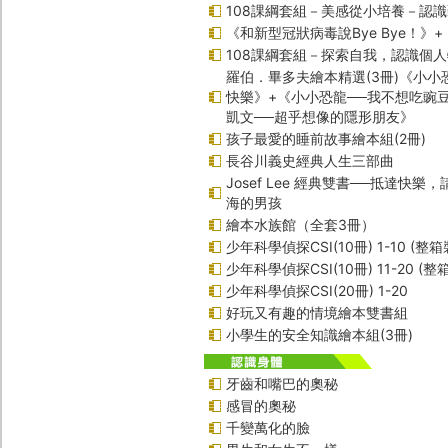
108課綱套組－美感從小培養－認
《和新型冠狀病毒說Bye Bye！》
108課綱套組－探索自我，認識個
羅伯．畢多夫繪本精選(3冊)《小小
快樂》+《小小恐龍──我不想吃豌
凱文──超乎想像的隱形朋友》
孩子最愛的睡前故事繪本組(2冊)
長谷川義史經典人生三部曲
Josef Lee 經典雙書──抵達快樂
海的男孩
繪本水族館（全套3冊）
少年科學偵探CSI(10冊) 1-10 (整箱
少年科學偵探CSI(10冊) 11-20 (整
少年科學偵探CSI(20冊) 1-20
好玩又有趣的情境繪本雙書組
小學生的安全知識繪本組(3冊)
牙齒和嘴巴的奧秘
感冒的奧秘
千變萬化的臉