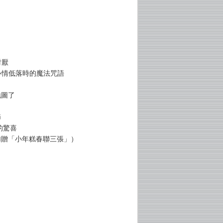
討厭
 心情低落時的魔法咒語
地圖了
節
的驚喜
加贈「小年糕春聯三張」）