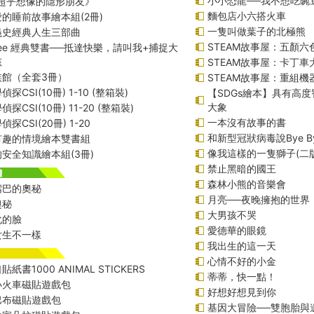
小小恐龍──我不想吃豌
─超乎想像的隱形朋友》
麵包店小六搭火車
的睡前故事繪本組(2冊)
一隻叫做葉子的北極熊
義史經典人生三部曲
STEAM故事屋：五顏六色
f Lee 經典雙書──抵達快樂，請叫我+捕捉大
孩
STEAM故事屋：卡丁車
族館（全套3冊）
STEAM故事屋：重組
探CSI(10冊) 1-10 (整箱裝)
【SDGs繪本】具有高
大象
探CSI(10冊) 11-20 (整箱裝)
一本沒有故事的書
探CSI(20冊) 1-20
和新型冠狀病毒說Bye B
有趣的情境繪本雙書組
像我這樣的一隻獅子(二版
安全知識繪本組(3冊)
禁止黑暗的國王
森林小熊的音樂會
嘴巴的奧秘
月亮──夜晚擁抱的世界
奧秘
大男孩不哭
化的臉
愛德華的眼鏡
女生不一樣
我出生的這一天
心情不好的小金
紙書1000 ANIMAL STICKERS
蒂蒂，快一點！
小火車磁貼遊戲包
好想好想見到你
巴布磁貼遊戲包
基因大冒險──雙胞胎與