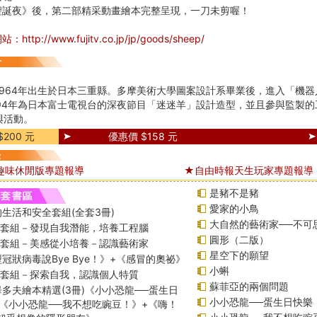
聖誕夜》後，第二部精采動畫繪本完整呈現，一刀未剪喔！
tp://www.fujitv.co.jp/jp/goods/sheep/
1964年出生於日本三重縣。多摩美術大學圖案設計系畢業後，進入「機
994年為日本富士電視台的深夜節目「迷迷羊」設計造型，並且參與監製
與活動。
200 元
優惠價 $158 元
趣味休閒版專題報導
★自由時報天生玩家專題報導
是豬不是豬
愛家的小鳥
生活和安全套組(全套3冊)
大自然的藝術家──不可
綱套組－發現自我潛能，培養工程腦
圓形（二版）
綱套組－美感從小培養－認識藝術家
星空下的願望
冠狀病毒說Bye Bye！》+《感冒的奧祕》
小蝌
綱套組－探索自我，認識個人特質
蘇菲亞的兩個問題
多夫繪本精選(3冊)《小小恐龍──蛋生日
小小恐龍──蛋生日快樂
《小小恐龍──我不想吃豌豆！》+《嗨！