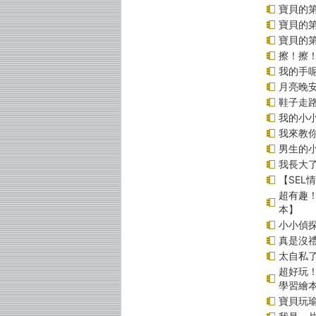
寶貝的第
寶貝的
寶貝的
擦！擦
我的手
月亮晚
鞋子走
我的小小
我來教
男生的小
我長大
【SEL
超有趣
本】
小小偵
真是沒
太自私了
超好玩
學習繪
寶貝玩