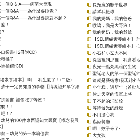
一個Q & A――病菌大發現
長頸鹿的數學世界
第一個Q&A——為什麼要睡覺？
請幫我撿球
第一個Q&A――為什麼要說對不起？
我的媽媽，我的爸爸
！擦！
嗷嗚，我是大野狼！
呢？
我的奶奶，我的爺爺
安
【SEL情緒素養繪本】 
路
【SEL情緒素養繪本】
口袋書(12冊附CD)
小右和小左大不同
你種橘子
從這裡到那裡－我會看
馬桶(附CD)
夜光—點亮黑暗的生物
了
聖誕老人的第一個聖誕
情緒素養繪本】 啊──我生氣了！(二版)
這就是藝術家!發現線外
！孩子一定要知道的事物【情境認知單字繪
小年糕，過新年（首批
偷走天空的海軍上將
探拼圖書-誰偷吃了蜂蜜？
了不起的消防栓
禮貌！！
等待發光的綠燈
吧！?
不用擔心我
！幼兒的100件東西認知大尋寶【概念發展
蟲蟲餐廳
本】
啊！蚊子來了~
瑜伽－幼兒的第一本瑜伽書
大女孩