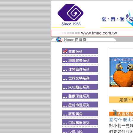
www.tmac.com.tw
定價：$
還有什麼比
對小莉一見
們要如何脫