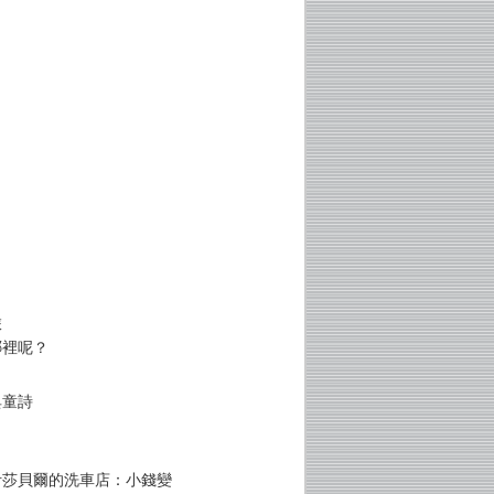
旅
哪裡呢？
典童詩
伊莎貝爾的洗車店：小錢變