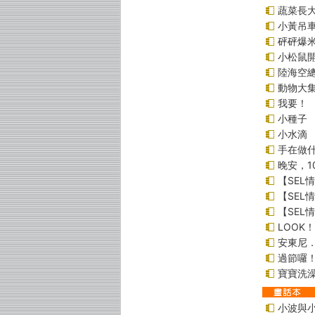
蔬菜長
小黃吊
砰砰爆米
小松鼠
陸海空
動物大
我要！
小種子
小水滴
手在做
晚安，1
【SEL
【SEL
【SEL
LOOK
安東尼．
過節囉！
寶寶洗
小波與