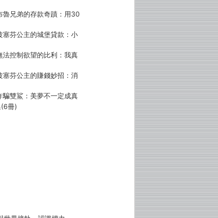
布魯兄弟的存款奇蹟：用30
波塞芬公主的城堡貸款：小
無法控制欲望的比利：我真
波塞芬公主的賺錢妙招：消
詐騙雙鯊：美夢不一定成真
6冊)