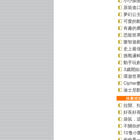
小小探
原裝進口貼
夢幻公
可愛的
有趣的
恐龍世
樂智遊
史上最
挑戰邏
動手玩
3歲開
環遊世
Ciphe
迪士尼
拉開、
好長好
袋鼠，
不關你
10隻小
偷偷看