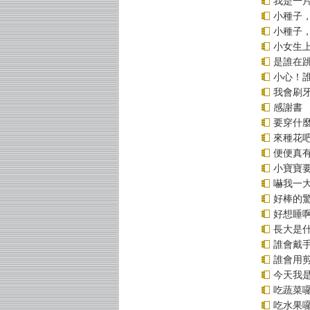
我是一
小種子
小種子
小女生
是誰在
小心！
我會刷
感謝書
要穿什
來種花
便便真
小寶寶
嚇我一
好棒的
好想睡
長大是
誰會戴手
誰會用
今天我
吃蔬菜
吃水果