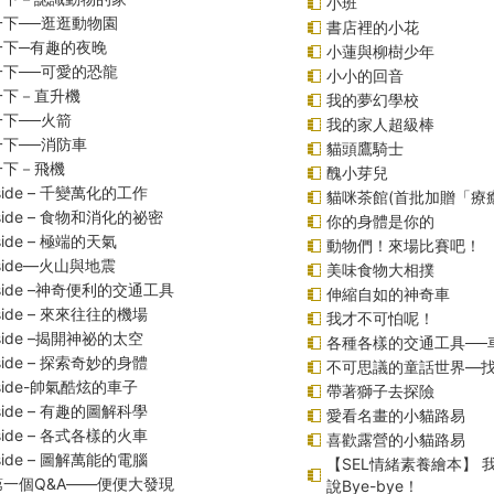
小班
一下──逛逛動物園
書店裡的小花
一下─有趣的夜晚
小蓮與柳樹少年
一下──可愛的恐龍
小小的回音
一下－直升機
我的夢幻學校
下──火箭
我的家人超級棒
下──消防車
貓頭鷹騎士
一下－飛機
醜小芽兒
inside – 千變萬化的工作
貓咪茶館(首批加贈「療
inside – 食物和消化的祕密
你的身體是你的
nside – 極端的天氣
動物們！來場比賽吧！
inside—火山與地震
美味食物大相撲
inside –神奇便利的交通工具
伸縮自如的神奇車
inside – 來來往往的機場
我才不可怕呢！
inside –揭開神祕的太空
各種各樣的交通工具──
inside – 探索奇妙的身體
不可思議的童話世界—
inside-帥氣酷炫的車子
帶著獅子去探險
inside – 有趣的圖解科學
愛看名畫的小貓路易
inside – 各式各樣的火車
喜歡露營的小貓路易
inside – 圖解萬能的電腦
【SEL情緒素養繪本】
一個Q&A――便便大發現
說Bye-bye！