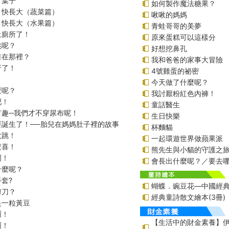
片葉子
如何製作魔法糖果？
，快長大（蔬菜篇）
啾啾的媽媽
，快長大（水果篇）
青蛙哥哥的美夢
上廁所了！
原來蛋糕可以這樣分
跳呢？
好想挖鼻孔
誰在那裡？
我和爸爸的家事大冒險
牙了！
4號雞蛋的祕密
今天做了什麼呢？
麼呢？
我討厭粉紅色內褲！
吧！
童話醫生
有趣─我們才不穿尿布呢！
生日快樂
要誕生了！──胎兒在媽媽肚子裡的故事
杯麵貓
大跳！
一起環遊世界做蘋果派
驚喜！
熊先生與小貓的守護之
啊！
會長出什麼呢？／要去
什麼呢？
套?
蝴蝶．豌豆花—中國經
剪刀？
經典童詩散文繪本(3冊)
是一粒黃豆
囉！
【生活中的財金素養】
囉！