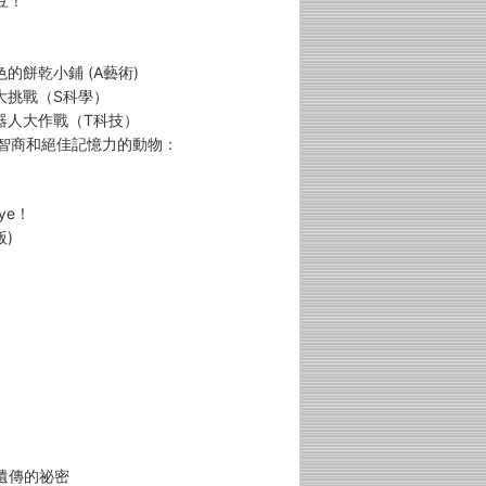
豆！
的餅乾小鋪 (A藝術)
大挑戰（S科學）
機器人大作戰（T科技）
度智商和絕佳記憶力的動物：
ye！
)
遺傳的祕密