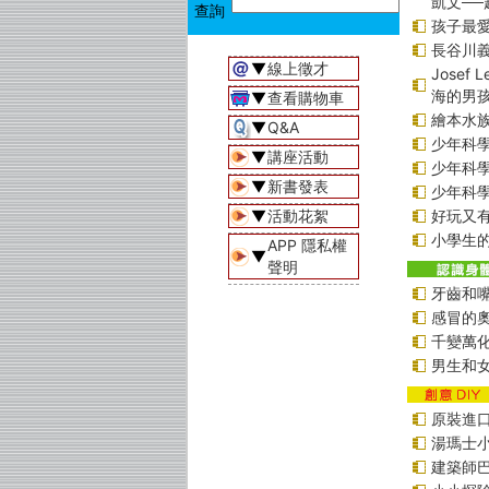
凱文─
孩子最愛
長谷川
▼
線上徵才
Jose
海的男
▼
查看購物車
繪本水
▼
Q&A
少年科學偵
▼
講座活動
少年科學偵
▼
新書發表
少年科學偵
▼
活動花絮
好玩又
小學生的
APP 隱私權
▼
聲明
牙齒和
感冒的
千變萬
男生和
原裝進口貼
湯瑪士
建築師