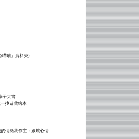
癒喵喵」資料夾)
車子大書
找一找遊戲繪本
 我的情緒我作主：跟壞心情