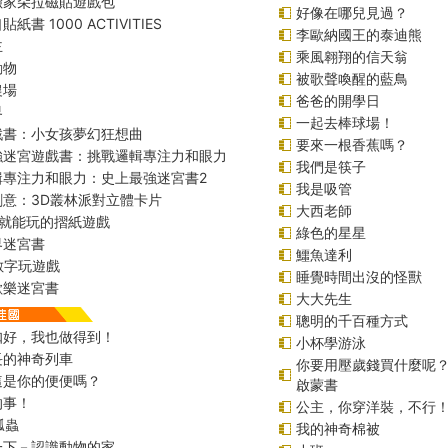
險家朵拉磁貼遊戲包
好像在哪兒見過？
紙書 1000 ACTIVITIES
李歐納國王的泰迪熊
主
乘風翱翔的信天翁
動物
被歌聲喚醒的藍鳥
農場
爸爸的開學日
界
一起去棒球場！
戲書：小女孩夢幻狂想曲
要來一根香蕉嗎？
強迷宮遊戲書：挑戰邏輯專注力和眼力
我們是筷子
輯專注力和眼力：史上最強迷宮書2
我是吸管
創意：3D叢林派對立體卡片
大西老師
始就能玩的摺紙遊戲
綠色的星星
界迷宮書
鱷魚達利
r數字玩遊戲
睡覺時間出沒的怪獸
歡樂迷宮書
大大先生
聰明的千百種方式
扣好，我也做得到！
小杯學游泳
長的神奇列車
你要用壓歲錢買什麼呢
這是你的便便嗎？
啟蒙書
的事！
公主，你穿洋裝，不行
瓢蟲
我的神奇棉被
一下－認識動物的家