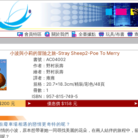
會員特區
關於我們
全臺據點
玩具/布書
小波與小莉的冒險之旅-Stray Sheep2-Poe To Merry
書號：
AC04002
作者：
野村辰壽
繪者：
野村辰壽
譯者：
雍雍
規格：
20.7×18.3cm/精裝/彩色/48頁
冊數：
1
ISBN：
957-815-749-5
200 元
優惠價 $158 元
在廢車場相遇的戀情更奇特的呢？
鍾情的小波，原本想帶著她一同尋找美麗的花朵，在兩人結伴的旅程中，
困呢？