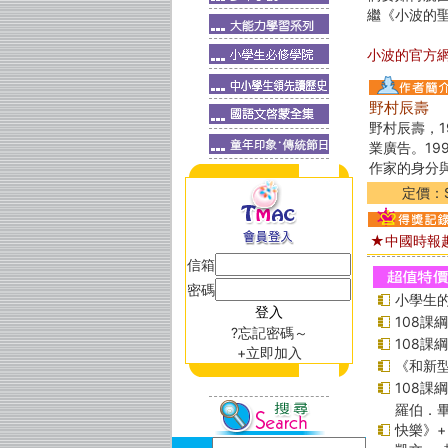
繼《小波的
小波的官方網站：ht
野村辰壽
野村辰壽，
業廣告。1
作家的身分
定價：$
★中國時報
信箱
密碼
小學生的
108課
?忘記密碼～
108課
+立即加入
《和新型
108課
羅伯．畢
快樂》+