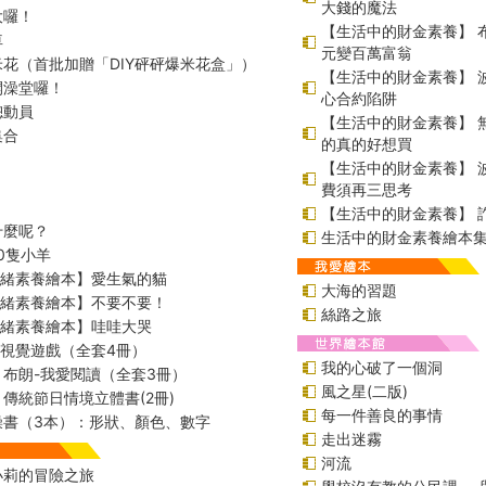
大錢的魔法
大囉！
【生活中的財金素養】 
車
元變百萬富翁
花（首批加贈「DIY砰砰爆米花盒」）
【生活中的財金素養】 
開澡堂囉！
心合約陷阱
總動員
【生活中的財金素養】 
集合
的真的好想買
【生活中的財金素養】 
費須再三思考
【生活中的財金素養】 
什麼呢？
生活中的財金素養繪本集(
0隻小羊
情緒素養繪本】愛生氣的貓
大海的習題
情緒素養繪本】不要不要！
絲路之旅
情緒素養繪本】哇哇大哭
！視覺遊戲（全套4冊）
我的心破了一個洞
布朗-我愛閱讀（全套3冊）
風之星(二版)
傳統節日情境立體書(2冊)
每一件善良的事情
澡書（3本）：形狀、顏色、數字
走出迷霧
河流
小莉的冒險之旅