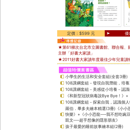
定價：$599 元
優
★第61梯次台北市立圖書館、聯合報、
主辦「好書大家讀」
★2011好書大家讀年度最佳少年兒童讀
小學生的生活和安全套組(全套3冊)
108課綱套組－發現自我潛能，培
108課綱套組－美感從小培養－認
《和新型冠狀病毒說Bye Bye！》
108課綱套組－探索自我，認識個人
羅伯．畢多夫繪本精選(3冊)《小小
快樂》+《小小恐龍──我不想吃豌
凱文──超乎想像的隱形朋友》
孩子最愛的睡前故事繪本組(2冊)