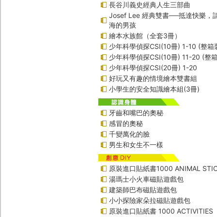
長谷川義史經典人生三部曲
Josef Lee 經典雙書──抵達快樂
海的男孩
繪本水族館（全套3冊）
少年科學偵探CSI(10冊) 1-10 (整箱
少年科學偵探CSI(10冊) 11-20 (整
少年科學偵探CSI(20冊) 1-20
好玩又有趣的情境繪本雙書組
小學生的安全知識繪本組(3冊)
牙齒和嘴巴的奧秘
感冒的奧秘
千變萬化的臉
男生和女生不一樣
原裝進口貼紙書1000 ANIMAL STIC
湯瑪士小火車磁貼遊戲包
建築師巴布磁貼遊戲包
小小探險家朵拉磁貼遊戲包
原裝進口貼紙書 1000 ACTIVITIES