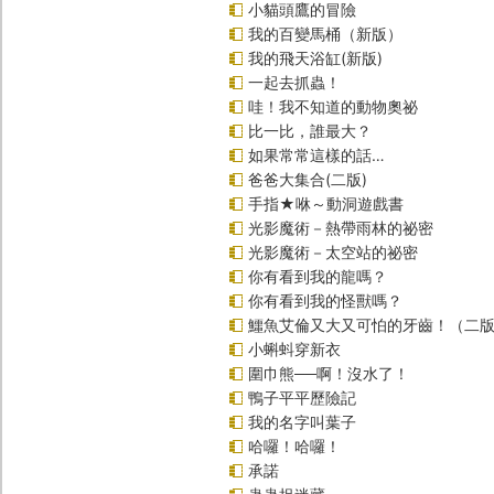
小貓頭鷹的冒險
我的百變馬桶（新版）
我的飛天浴缸(新版)
一起去抓蟲！
哇！我不知道的動物奧祕
比一比，誰最大？
如果常常這樣的話…
爸爸大集合(二版)
手指★咻～動洞遊戲書
光影魔術－熱帶雨林的祕密
光影魔術－太空站的祕密
你有看到我的龍嗎？
你有看到我的怪獸嗎？
鱷魚艾倫又大又可怕的牙齒！（二
小蝌蚪穿新衣
圍巾熊──啊！沒水了！
鴨子平平歷險記
我的名字叫葉子
哈囉！哈囉！
承諾