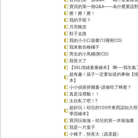
寶貝的第一個Q&A――為什麼要說
擦！擦！擦！
我的手呢？
月亮晚安
鞋子走路
我的小小口袋書(12冊附CD)
我來教你種橘子
男生的小馬桶(附CD)
我長大了
【SEL情緒素養繪本】 啊──我生氣
超有趣！孩子一定要知道的事物【
本】
小小偵探拼圖書-誰偷吃了蜂蜜？
真是沒禮貌！！
太自私了吧！?
超好玩！幼兒的100件東西認知大
學習繪本】
寶貝玩瑜伽－幼兒的第一本瑜伽書
我是一片葉子
小種子，快長大（蔬菜篇）