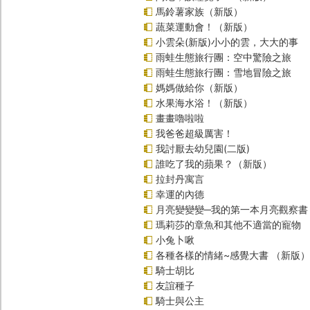
馬鈴薯家族（新版）
蔬菜運動會！（新版）
小雲朵(新版)小小的雲，大大的事
雨蛙生態旅行團：空中驚險之旅
雨蛙生態旅行團：雪地冒險之旅
媽媽做給你（新版）
水果海水浴！（新版）
畫畫嚕啦啦
我爸爸超級厲害！
我討厭去幼兒園(二版)
誰吃了我的蘋果？（新版）
拉封丹寓言
幸運的內德
月亮變變變─我的第一本月亮觀察書
瑪莉莎的章魚和其他不適當的寵物
小兔卜啾
各種各樣的情緒~感覺大書 （新版）
騎士胡比
友誼種子
騎士與公主