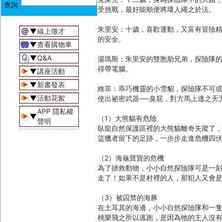
受挑戰，最好能順便將壞人繩之於法。
朱里安：十歲，喜歡運動，又富有冒險
▼
線上徵才
的安全。
▼
查看購物車
▼
Q&A
湯瑪斯：朱里安的雙胞胎兄弟，探險隊
得帶電腦。
▼
講座活動
▼
新書發表
維菲：乖巧機靈的小雪貂，探險隊不可
▼
活動花絮
使出祕密武器──臭屁，對方馬上逃之夭
APP 隱私權
▼
（1）大熊貓有危險
聲明
臥龍自然保護區裡的大熊貓離奇失蹤了
盜獵者留下的足跡，一步步走進危機四
（2）海龜寶寶的危機
為了拯救動物，小小自然探險隊可是一
走了！如果不是村裡的人，那犯人又會
（3）被囚禁的海豚
在土耳其的海邊，小小自然探險隊和一
桃樂飛之所以逃跑，是因為牠的主人沒