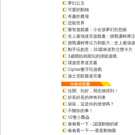
夢幻公主
可愛的動物
有趣的農場
恐龍世界
樂智遊戲書：小女孩夢幻狂想曲
史上最強迷宮遊戲書：挑戰邏輯專
挑戰邏輯專注力和眼力：史上最強迷
動手玩創意：3D叢林派對立體卡片
3歲開始就能玩的摺紙遊戲
環遊世界迷宮書
Cipher數字玩遊戲
迪士尼歡樂迷宮書
拉開、扣好，我也做得到！
好長好長的神奇列車
袋鼠，這是你的便便嗎？
不關你的事！
10隻小瓢蟲
偷偷看一下－認識動物的家
偷偷看一下──逛逛動物園