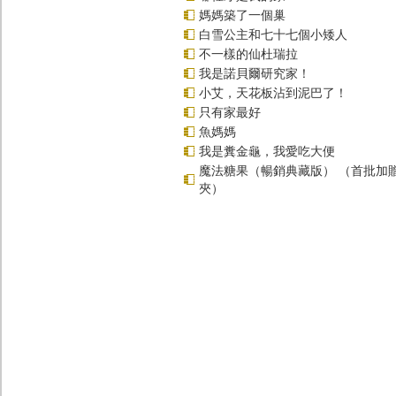
媽媽築了一個巢
白雪公主和七十七個小矮人
不一樣的仙杜瑞拉
我是諾貝爾研究家！
小艾，天花板沾到泥巴了！
只有家最好
魚媽媽
我是糞金龜，我愛吃大便
魔法糖果（暢銷典藏版） （首批加
夾）