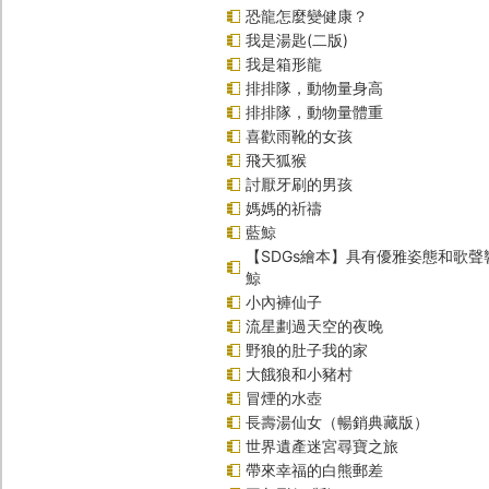
恐龍怎麼變健康？
我是湯匙(二版)
我是箱形龍
排排隊，動物量身高
排排隊，動物量體重
喜歡雨靴的女孩
飛天狐猴
討厭牙刷的男孩
媽媽的祈禱
藍鯨
【SDGs繪本】具有優雅姿態和歌
鯨
小內褲仙子
流星劃過天空的夜晚
野狼的肚子我的家
大餓狼和小豬村
冒煙的水壺
長壽湯仙女（暢銷典藏版）
世界遺產迷宮尋寶之旅
帶來幸福的白熊郵差