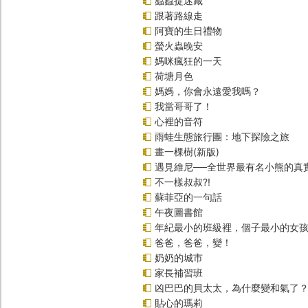
蟲蟲捉迷藏
跟著路線走
阿寶的生日禮物
螢火蟲晚安
媽咪瘋狂的一天
荷塘月色
媽媽，你會永遠愛我嗎？
我當哥哥了！
心裡的音符
雨蛙生態旅行團：地下探險之旅
畫一棵樹(新版)
遇見維尼──全世界最有名小熊的真
不一樣叔叔?!
蘇菲亞的一句話
午夜圖書館
年紀最小的班級裡，個子最小的女孩(
爸爸，爸爸，變！
奶奶的城市
家長補習班
凶巴巴的貝太太，為什麼變和氣了
貼心的瑪莉