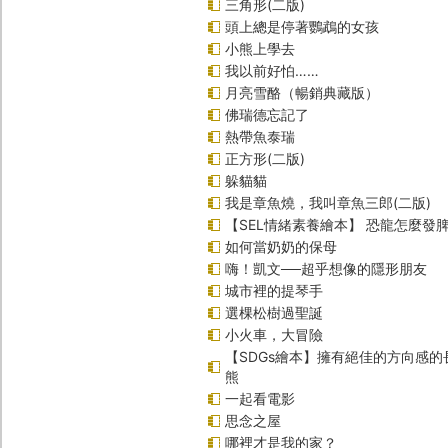
三角形(二版)
頭上總是停著鸚鵡的女孩
小熊上學去
我以前好怕……
月亮雪酪（暢銷典藏版）
佛瑞德忘記了
熱帶魚泰瑞
正方形(二版)
躲貓貓
我是章魚燒，我叫章魚三郎(二版)
【SEL情緒素養繪本】 恐龍怎麼發脾
如何當奶奶的保母
嗨！凱文──超乎想像的隱形朋友
城市裡的提琴手
選棵松樹過聖誕
小火車，大冒險
【SDGs繪本】擁有絕佳的方向感
熊
一起看電影
思念之屋
哪裡才是我的家？