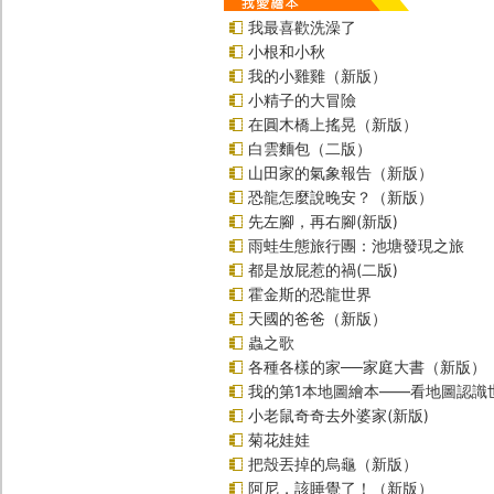
我最喜歡洗澡了
小根和小秋
我的小雞雞（新版）
小精子的大冒險
在圓木橋上搖晃（新版）
白雲麵包（二版）
山田家的氣象報告（新版）
恐龍怎麼說晚安？（新版）
先左腳，再右腳(新版)
雨蛙生態旅行團：池塘發現之旅
都是放屁惹的禍(二版)
霍金斯的恐龍世界
天國的爸爸（新版）
蟲之歌
各種各樣的家──家庭大書（新版）
我的第1本地圖繪本――看地圖認識
小老鼠奇奇去外婆家(新版)
菊花娃娃
把殼丟掉的烏龜（新版）
阿尼，該睡覺了！（新版）