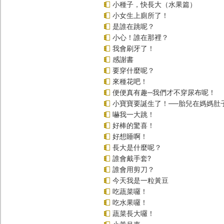
小種子，快長大（水果篇）
小女生上廁所了！
是誰在跳呢？
小心！誰在那裡？
我會刷牙了！
感謝書
要穿什麼呢？
來種花吧！
便便真有趣─我們才不穿尿布呢！
小寶寶要誕生了！──胎兒在媽媽肚
嚇我一大跳！
好棒的驚喜！
好想睡啊！
長大是什麼呢？
誰會戴手套?
誰會用剪刀？
今天我是一粒黃豆
吃蔬菜囉！
吃水果囉！
蔬菜長大囉！