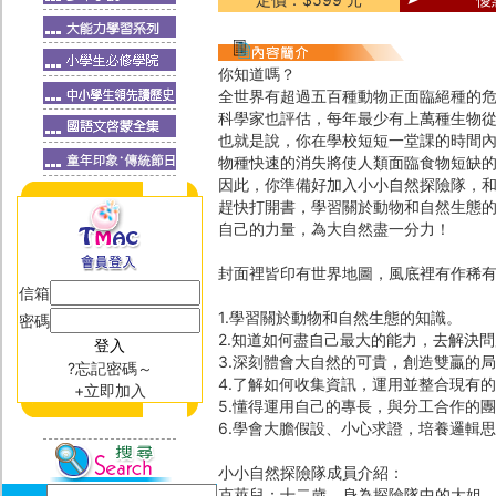
你知道嗎？
全世界有超過五百種動物正面臨絕種的
科學家也評估，每年最少有上萬種生物
也就是說，你在學校短短一堂課的時間
物種快速的消失將使人類面臨食物短缺
因此，你準備好加入小小自然探險隊，
趕快打開書，學習關於動物和自然生態
自己的力量，為大自然盡一分力！
封面裡皆印有世界地圖，風底裡有作稀
信箱
1.學習關於動物和自然生態的知識。
密碼
2.知道如何盡自己最大的能力，去解決
3.深刻體會大自然的可貴，創造雙贏的
?忘記密碼～
4.了解如何收集資訊，運用並整合現有
+立即加入
5.懂得運用自己的專長，與分工合作的
6.學會大膽假設、小心求證，培養邏輯
小小自然探險隊成員介紹：
克萊兒：十二歲，身為探險隊中的大姐