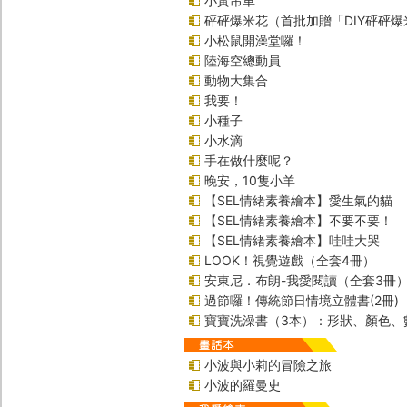
小黃吊車
砰砰爆米花（首批加贈「DIY砰砰
小松鼠開澡堂囉！
陸海空總動員
動物大集合
我要！
小種子
小水滴
手在做什麼呢？
晚安，10隻小羊
【SEL情緒素養繪本】愛生氣的貓
【SEL情緒素養繪本】不要不要！
【SEL情緒素養繪本】哇哇大哭
LOOK！視覺遊戲（全套4冊）
安東尼．布朗-我愛閱讀（全套3冊
過節囉！傳統節日情境立體書(2冊)
寶寶洗澡書（3本）：形狀、顏色、
小波與小莉的冒險之旅
小波的羅曼史