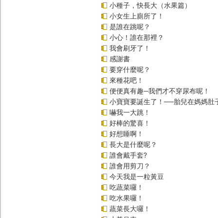
小種子，快長大（水果篇）
小女生上廁所了！
是誰在跳呢？
小心！誰在那裡？
我會刷牙了！
感謝書
要穿什麼呢？
來種花吧！
便便真有趣─我們才不穿尿布呢！
小寶寶要誕生了！──胎兒在媽媽肚
嚇我一大跳！
好棒的驚喜！
好想睡啊！
長大是什麼呢？
誰會戴手套?
誰會用剪刀？
今天我是一粒黃豆
吃蔬菜囉！
吃水果囉！
蔬菜長大囉！