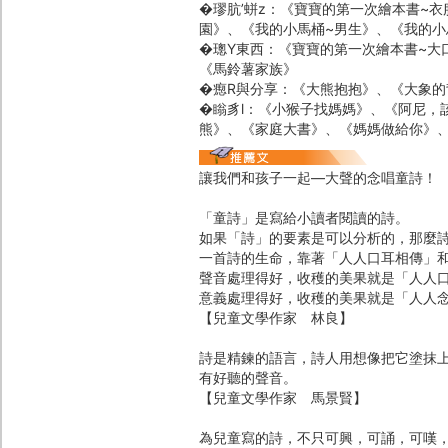
�璆肮’蛢z：《寶寶的第一次繪本書~
園》、《我的小馬桶~男生》、《我的小
�璁Y東西：《寶寶的第一次繪本書~大
《馬鈴薯家族》
�瘛R與分享：《大熊抱抱》、《大象的
�瞈豸l：《小猴子找媽媽》、《阿尼，
熊》、《家庭大書》、《媽媽做給你》
讓我們和孩子一起―大聲的念唱童詩！
「童詩」是寫給小讀者閱讀的詩。
如果「詩」的要素是可以分析的，那麼
一首詩的生命，靠著「人人口耳相傳」
聲音處理得好，收穫的美果就是「人人
意義處理得好，收穫的美果就是「人人
【兒童文學作家 林良】
詩是精鍊的語言，詩人用想像把它塗抹
有好聽的聲音。
【兒童文學作家 馬景賢】
為兒童寫的詩，不只可興，可誦，可嘆