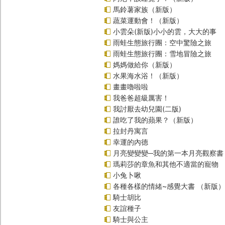
馬鈴薯家族（新版）
蔬菜運動會！（新版）
小雲朵(新版)小小的雲，大大的事
雨蛙生態旅行團：空中驚險之旅
雨蛙生態旅行團：雪地冒險之旅
媽媽做給你（新版）
水果海水浴！（新版）
畫畫嚕啦啦
我爸爸超級厲害！
我討厭去幼兒園(二版)
誰吃了我的蘋果？（新版）
拉封丹寓言
幸運的內德
月亮變變變─我的第一本月亮觀察書
瑪莉莎的章魚和其他不適當的寵物
小兔卜啾
各種各樣的情緒~感覺大書 （新版）
騎士胡比
友誼種子
騎士與公主