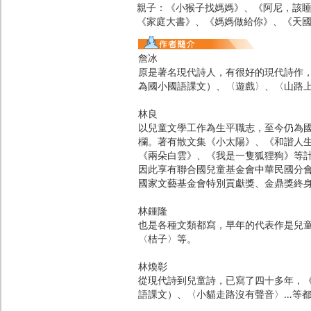
親子：《小猴子找媽媽》、《阿尼，該
《家庭大書》、《媽媽做給你》、《天
詹冰
原是著名現代詩人，有很好的現代詩作
為國小國語課文）、〈遊戲〉、〈山路
林良
以兒童文學工作為生平職志，至今仍為
欄。著有散文集《小太陽》、《和諧人
《兩朵白雲》、《我是一隻狐狸狗》等
因此享有聯合國兒童基金會中華民國分
國家文藝基金會特別貢獻獎、金鼎獎終
林鍾隆
也是各種文類都寫，早年的代表作是兒
〈桔子〉等。
林煥彰
從現代詩到兒童詩，已寫了四十多年，
語課文）、〈小貓走路沒有聲音〉…等