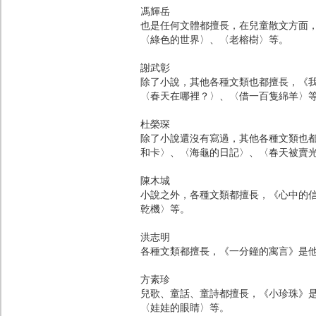
馮輝岳
也是任何文體都擅長，在兒童散文方面
〈綠色的世界〉、〈老榕樹〉等。
謝武彰
除了小說，其他各種文類也都擅長，《
〈春天在哪裡？〉、〈借一百隻綿羊〉
杜榮琛
除了小說還沒有寫過，其他各種文類也
和卡〉、〈海龜的日記〉、〈春天被賣
陳木城
小說之外，各種文類都擅長，《心中的
乾機〉等。
洪志明
各種文類都擅長，《一分鐘的寓言》是
方素珍
兒歌、童話、童詩都擅長，《小珍珠》
〈娃娃的眼睛〉等。