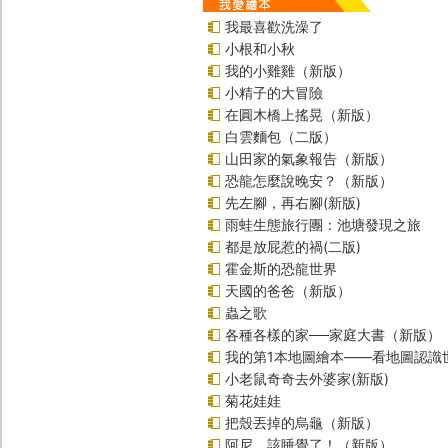
我最喜歡洗澡了
小根和小秋
我的小雞雞（新版）
小精子的大冒險
在圓木橋上搖晃（新版）
白雲麵包（二版）
山田家的氣象報告（新版）
恐龍怎麼說晚安？（新版）
先左腳，再右腳(新版)
雨蛙生態旅行團：池塘發現之旅
都是放屁惹的禍(二版)
霍金斯的恐龍世界
天國的爸爸（新版）
蟲之歌
各種各樣的家──家庭大書（新版）
我的第1本地圖繪本――看地圖認識
小老鼠奇奇去外婆家(新版)
菊花娃娃
把殼丟掉的烏龜（新版）
阿尼，該睡覺了！（新版）