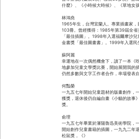
什麼》、《小時候大時候》、《草地女孩
林鴻堯
1965年生，台灣宜蘭人。專業插畫家
103冊。曾經獲得：1985年第39屆
「最佳插圖」。1998年入選福爾摩沙
金書獎「最佳圖畫書」。1999年入選
蘇阿麗
幸運地在一次偶然機會下，讀了一本《
地參加兒童文學獎比賽，開始展開我的
仍然多數與文字工作者合作，串場發表
何豔榮
一九五七年開始兒童題材的版畫創作，
獲獎，退休後仍自編自畫《小貓的故事
獎。
俞理
一九五七年畢業於瀋陽魯迅美術學院，
開始創作兒童書籍的插圖，一九九二年
松鼠獎，《》