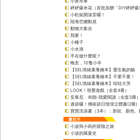
小黃吊車
砰砰爆米花（首批加贈「DIY砰砰
小松鼠開澡堂囉！
陸海空總動員
動物大集合
我要！
小種子
小水滴
手在做什麼呢？
晚安，10隻小羊
【SEL情緒素養繪本】愛生氣的貓
【SEL情緒素養繪本】不要不要！
【SEL情緒素養繪本】哇哇大哭
LOOK！視覺遊戲（全套4冊）
安東尼．布朗-我愛閱讀（全套3冊
過節囉！傳統節日情境立體書(2冊)
寶寶洗澡書（3本）：形狀、顏色、
小波與小莉的冒險之旅
小波的羅曼史