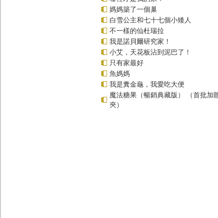
媽媽築了一個巢
白雪公主和七十七個小矮人
不一樣的仙杜瑞拉
我是諾貝爾研究家！
小艾，天花板沾到泥巴了！
只有家最好
魚媽媽
我是糞金龜，我愛吃大便
魔法糖果（暢銷典藏版） （首批加
夾）