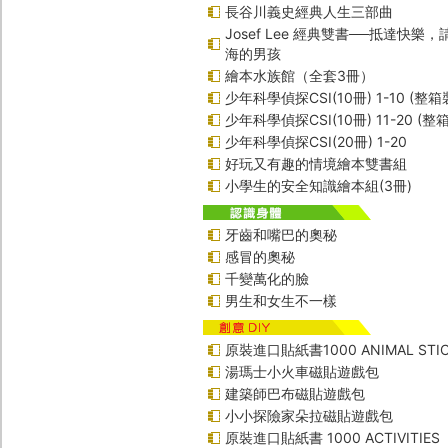
長谷川義史經典人生三部曲
Josef Lee 經典雙書──抵達快樂
海的男孩
繪本水族館（全套3冊）
少年科學偵探CSI(10冊) 1-10 (整箱
少年科學偵探CSI(10冊) 11-20 (整
少年科學偵探CSI(20冊) 1-20
好玩又有趣的情境繪本雙書組
小學生的安全知識繪本組(3冊)
牙齒和嘴巴的奧秘
感冒的奧秘
千變萬化的臉
男生和女生不一樣
原裝進口貼紙書1000 ANIMAL STIC
湯瑪士小火車磁貼遊戲包
建築師巴布磁貼遊戲包
小小探險家朵拉磁貼遊戲包
原裝進口貼紙書 1000 ACTIVITIES