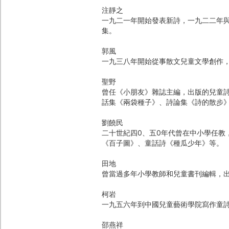
注靜之
一九二一年開始發表新詩，一九二二年
集。
郭風
一九三八年開始從事散文兒童文學創作
聖野
曾任《小朋友》雜誌主編，出版的兒童
話集《兩袋種子》、詩論集《詩的散步
劉饒民
二十世紀四0、五0年代曾在中小學任教
《百子圖》、童話詩《種瓜少年》等。
田地
曾當過多年小學教師和兒童書刊編輯，
柯岩
一九五六年到中國兒童藝術學院寫作童
邵燕祥