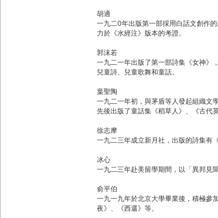
胡適
一九二0年出版第一部採用白話文創作
力於《水經注》版本的考證。
郭沫若
一九二一年出版了第一部詩集《女神》
兒童詩、兒童歌舞和童話。
葉聖陶
一九二一年初，與茅盾等人發起組織文
先後出版了童話集《稻草人》、《古代
徐志摩
一九二三年成立新月社，出版的詩集有
冰心
一九二三年赴美留學期間，以「異邦見
俞平伯
一九一九年於北京大學畢業後，積極參
夜》、《西還》等。