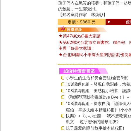
孩子們內在氣質的培養，和孩子們一起
的創意，一生都受用。
【知名童詩作家 林煥彰】
定價：$860 元
優
★第47梯次好書大家讀
★第62梯次台北市立圖書館、聯合報、
主辦「好書大家讀」
★台北縣國民小學滿天星閱讀計劃優良
小學生的生活和安全套組(全套3冊)
108課綱套組－發現自我潛能，培
108課綱套組－美感從小培養－認
《和新型冠狀病毒說Bye Bye！》
108課綱套組－探索自我，認識個人
羅伯．畢多夫繪本精選(3冊)《小小
快樂》+《小小恐龍──我不想吃豌
凱文──超乎想像的隱形朋友》
孩子最愛的睡前故事繪本組(2冊)