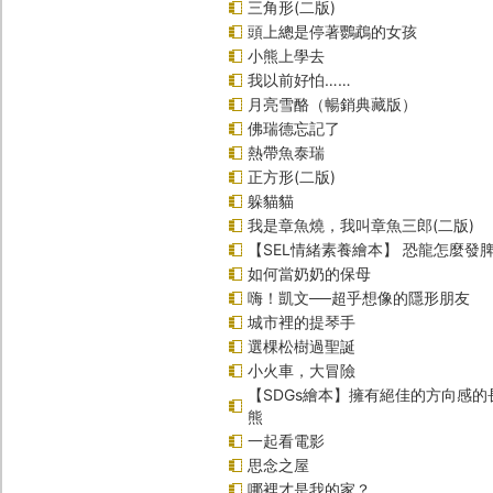
三角形(二版)
頭上總是停著鸚鵡的女孩
小熊上學去
我以前好怕……
月亮雪酪（暢銷典藏版）
佛瑞德忘記了
熱帶魚泰瑞
正方形(二版)
躲貓貓
我是章魚燒，我叫章魚三郎(二版)
【SEL情緒素養繪本】 恐龍怎麼發脾
如何當奶奶的保母
嗨！凱文──超乎想像的隱形朋友
城市裡的提琴手
選棵松樹過聖誕
小火車，大冒險
【SDGs繪本】擁有絕佳的方向感
熊
一起看電影
思念之屋
哪裡才是我的家？