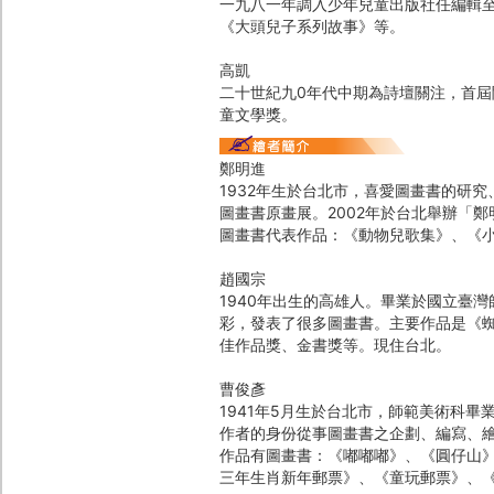
一九八一年調入少年兒童出版社任編輯
《大頭兒子系列故事》等。
高凱
二十世紀九0年代中期為詩壇關注，首
童文學獎。
鄭明進
1932年生於台北市，喜愛圖畫書的研究
圖畫書原畫展。2002年於台北舉辦「
圖畫書代表作品：《動物兒歌集》、《
趙國宗
1940年出生的高雄人。畢業於國立臺
彩，發表了很多圖畫書。主要作品是《
佳作品獎、金書獎等。現住台北。
曹俊彥
1941年5月生於台北市，師範美術科
作者的身份從事圖畫書之企劃、編寫、
作品有圖畫書：《嘟嘟嘟》、《圓仔山
三年生肖新年郵票》、《童玩郵票》、