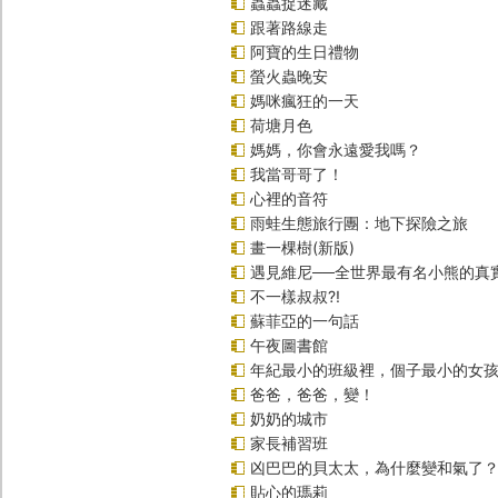
蟲蟲捉迷藏
跟著路線走
阿寶的生日禮物
螢火蟲晚安
媽咪瘋狂的一天
荷塘月色
媽媽，你會永遠愛我嗎？
我當哥哥了！
心裡的音符
雨蛙生態旅行團：地下探險之旅
畫一棵樹(新版)
遇見維尼──全世界最有名小熊的真
不一樣叔叔?!
蘇菲亞的一句話
午夜圖書館
年紀最小的班級裡，個子最小的女孩(
爸爸，爸爸，變！
奶奶的城市
家長補習班
凶巴巴的貝太太，為什麼變和氣了
貼心的瑪莉