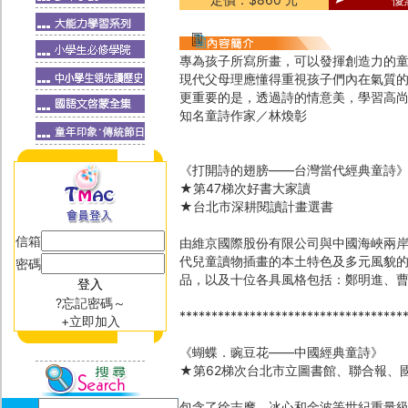
專為孩子所寫所畫，可以發揮創造力的
現代父母理應懂得重視孩子們內在氣質
更重要的是，透過詩的情意美，學習高
知名童詩作家／林煥彰
《打開詩的翅膀——台灣當代經典童詩
★第47梯次好書大家讀
★台北市深耕閱讀計畫選書
信箱
由維京國際股份有限公司與中國海峽兩
代兒童讀物插畫的本土特色及多元風貌
密碼
品，以及十位各具風格包括：鄭明進、
?忘記密碼～
***********************************
+立即加入
《蝴蝶．豌豆花——中國經典童詩》
★第62梯次台北市立圖書館、聯合報、
包含了徐志摩、冰心和金波等世紀重量