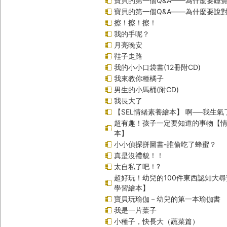
寶貝的第一個Q&A——為什麼要睡
寶貝的第一個Q&A――為什麼要說
擦！擦！擦！
我的手呢？
月亮晚安
鞋子走路
我的小小口袋書(12冊附CD)
我來教你種橘子
男生的小馬桶(附CD)
我長大了
【SEL情緒素養繪本】 啊──我生氣
超有趣！孩子一定要知道的事物【
本】
小小偵探拼圖書-誰偷吃了蜂蜜？
真是沒禮貌！！
太自私了吧！?
超好玩！幼兒的100件東西認知大
學習繪本】
寶貝玩瑜伽－幼兒的第一本瑜伽書
我是一片葉子
小種子，快長大（蔬菜篇）