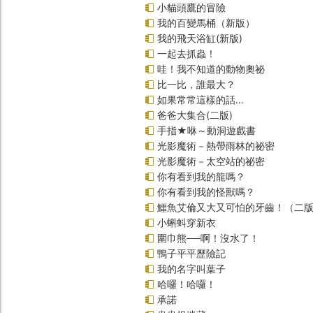
小貓頭鷹的冒險
我的百變馬桶（新版）
我的飛天浴缸(新版)
一起去抓蟲！
哇！我不知道的動物奧祕
比一比，誰最大？
如果常常這樣的話…
爸爸大集合(二版)
手指★咻～動洞遊戲書
光影魔術－熱帶雨林的祕密
光影魔術－太空站的祕密
你有看到我的龍嗎？
你有看到我的怪獸嗎？
鱷魚艾倫又大又可怕的牙齒！（二
小蝌蚪穿新衣
圍巾熊──啊！沒水了！
鴨子平平歷險記
我的名字叫葉子
哈囉！哈囉！
承諾