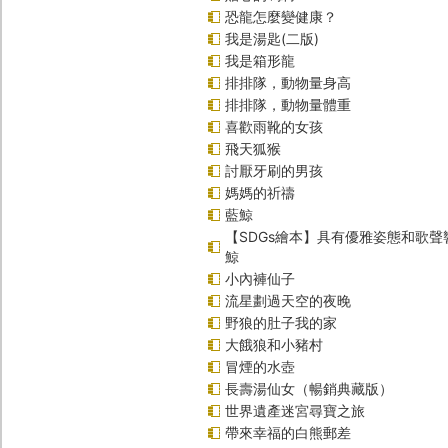
恐龍怎麼變健康？
我是湯匙(二版)
我是箱形龍
排排隊，動物量身高
排排隊，動物量體重
喜歡雨靴的女孩
飛天狐猴
討厭牙刷的男孩
媽媽的祈禱
藍鯨
【SDGs繪本】具有優雅姿態和歌
鯨
小內褲仙子
流星劃過天空的夜晚
野狼的肚子我的家
大餓狼和小豬村
冒煙的水壺
長壽湯仙女（暢銷典藏版）
世界遺產迷宮尋寶之旅
帶來幸福的白熊郵差