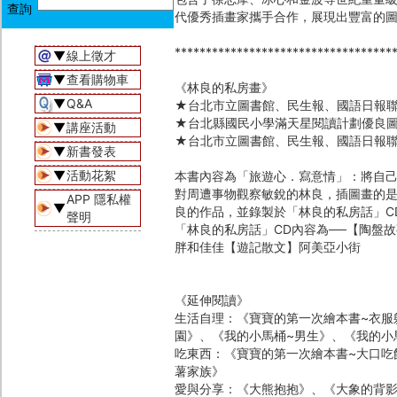
代優秀插畫家攜手合作，展現出豐富的
***********************************
▼
線上徵才
▼
查看購物車
《林良的私房畫》
▼
Q&A
★台北市立圖書館、民生報、國語日報
★台北縣國民小學滿天星閱讀計劃優良
▼
講座活動
★台北市立圖書館、民生報、國語日報
▼
新書發表
▼
活動花絮
本書內容為「旅遊心．寫意情」：將自
對周遭事物觀察敏銳的林良，插圖畫的
APP 隱私權
▼
良的作品，並錄製於「林良的私房話」C
聲明
「林良的私房話」CD內容為──【陶盤
胖和佳佳【遊記散文】阿美亞小街
《延伸閱讀》
生活自理：《寶寶的第一次繪本書~衣服
園》、《我的小馬桶~男生》、《我的小
吃東西：《寶寶的第一次繪本書~大口吃
薯家族》
愛與分享：《大熊抱抱》、《大象的背影