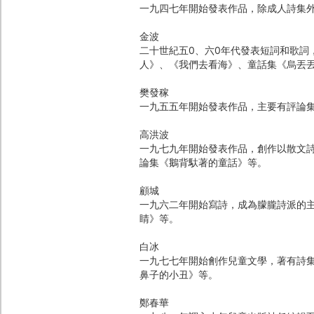
一九四七年開始發表作品，除成人詩集
金波
二十世紀五0、六0年代發表短詞和歌詞
人》、《我們去看海》、童話集《烏丟
樊發稼
一九五五年開始發表作品，主要有評論
高洪波
一九七九年開始發表作品，創作以散文
論集《鵝背馱著的童話》等。
顧城
一九六二年開始寫詩，成為朦朧詩派的
睛》等。
白冰
一九七七年開始劊作兒童文學，著有詩
鼻子的小丑》等。
鄭春華