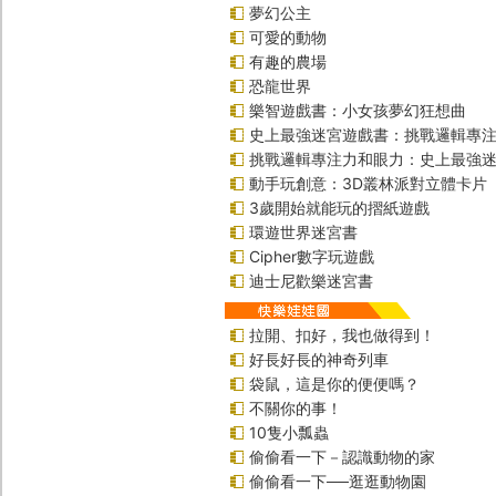
夢幻公主
可愛的動物
有趣的農場
恐龍世界
樂智遊戲書：小女孩夢幻狂想曲
史上最強迷宮遊戲書：挑戰邏輯專
挑戰邏輯專注力和眼力：史上最強迷
動手玩創意：3D叢林派對立體卡片
3歲開始就能玩的摺紙遊戲
環遊世界迷宮書
Cipher數字玩遊戲
迪士尼歡樂迷宮書
拉開、扣好，我也做得到！
好長好長的神奇列車
袋鼠，這是你的便便嗎？
不關你的事！
10隻小瓢蟲
偷偷看一下－認識動物的家
偷偷看一下──逛逛動物園