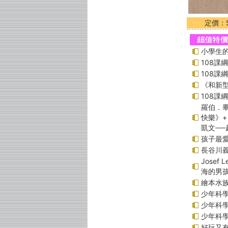
定價：$
小學生的
108課
108課
《和新型
108課
羅伯．畢
快樂》+
凱文─
孩子最愛
長谷川
Jose
海的男
繪本水
少年科學偵
少年科學偵
少年科學偵
好玩又