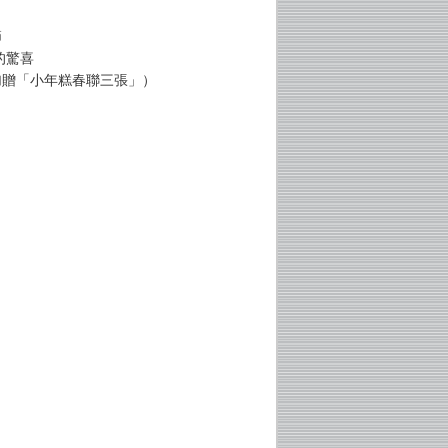
節
的驚喜
加贈「小年糕春聯三張」）