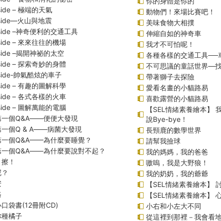
你的身體是你的
nside – 極端的天氣
動物們！來場比賽吧！
inside—火山與地震
美味食物大相撲
inside –神奇便利的交通工具
伸縮自如的神奇車
inside – 來來往往的機場
我才不可怕呢！
inside –揭開神祕的太空
各種各樣的交通工具──
inside – 探索奇妙的身體
不可思議的童話世界—
inside-帥氣酷炫的車子
帶著獅子去探險
inside – 有趣的圖解科學
愛看名畫的小貓路易
inside – 各式各樣的火車
喜歡露營的小貓路易
inside – 圖解萬能的電腦
【SEL情緒素養繪本】
一個Q&A――便便大發現
說Bye-bye！
一個Q & A――病菌大發現
長頸鹿的數學世界
第一個Q&A——為什麼要睡覺？
請幫我撿球
第一個Q&A――為什麼要說對不起？
我的媽媽，我的爸爸
！擦！
嗷嗚，我是大野狼！
呢？
我的奶奶，我的爺爺
安
【SEL情緒素養繪本】 
路
【SEL情緒素養繪本】
口袋書(12冊附CD)
小右和小左大不同
你種橘子
從這裡到那裡－我會看