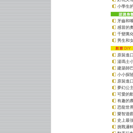
小學生的
牙齒和
感冒的
千變萬
男生和
原裝進口貼
湯瑪士
建築師
小小探
原裝進口貼
夢幻公
可愛的
有趣的
恐龍世
樂智遊
史上最
挑戰邏