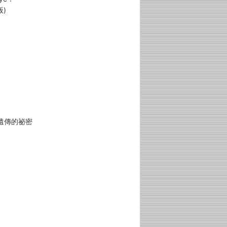
)
遺傳的祕密