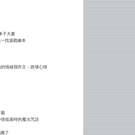
車子大書
找一找遊戲繪本
 我的情緒我作主：跟壞心情
討厭
 心情低落時的魔法咒語
地圖了