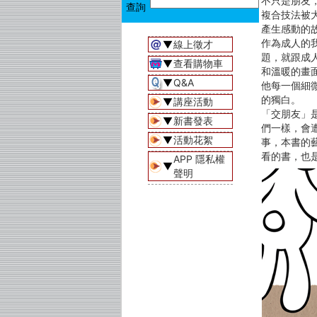
不只是朋友
複合技法被
產生感動的
作為成人的
▼
線上徵才
題，就跟成
▼
查看購物車
和溫暖的畫
▼
Q&A
他每一個細
的獨白。
▼
講座活動
「交朋友」
▼
新書發表
們一樣，會
▼
活動花絮
事，本書的
看的書，也
APP 隱私權
▼
聲明