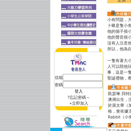
小有問題，
卜啾是隻小
他的個子很
他的聲音很
沒有人注意
所以，他為
一隻有著大
人可以陪他
事，這是一
信箱
聖誕禮物，
密碼
凱瑟琳‧貝特比 (
?忘記密碼～
澳洲出生，
+立即加入
於渥太華（
格，會依據主
Rabbit（小