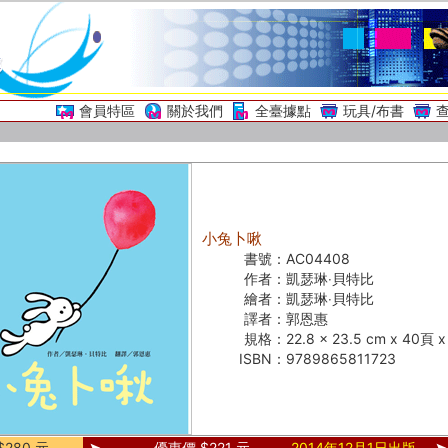
會員特區
關於我們
全臺據點
玩具/布書
小兔卜啾
書號：
AC04408
作者：
凱瑟琳‧貝特比
繪者：
凱瑟琳‧貝特比
譯者：
郭恩惠
規格：
22.8 x 23.5 cm x 40頁
ISBN：
9789865811723
280 元
優惠價 $221 元
2014年12月1日出版