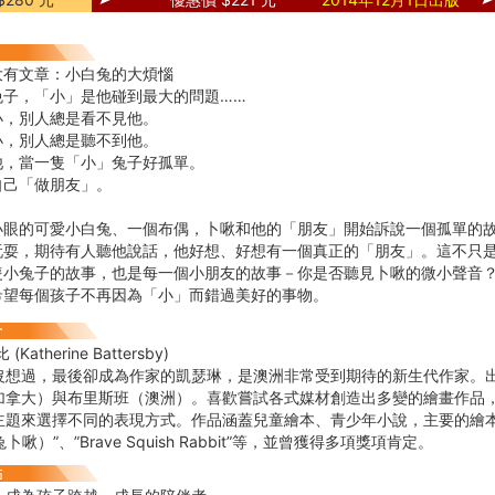
大有文章：小白兔的大煩惱
免子，「小」是他碰到最大的問題……
小，別人總是看不見他。
小，別人總是聽不到他。
他，當一隻「小」兔子好孤單。
自己「做朋友」。
小眼的可愛小白兔、一個布偶，卜啾和他的「朋友」開始訴說一個孤單的
玩耍，期待有人聽他說話，他好想、好想有一個真正的「朋友」。這不只
隻小兔子的故事，也是每一個小朋友的故事－你是否聽見卜啾的微小聲音
希望每個孩子不再因為「小」而錯過美好的事物。
Katherine Battersby)
沒想過，最後卻成為作家的凱瑟琳，是澳洲非常受到期待的新生代作家。
加拿大）與布里斯班（澳洲）。喜歡嘗試各式媒材創造出多變的繪畫作品
題來選擇不同的表現方式。作品涵蓋兒童繪本、青少年小說，主要的繪本作品
兔卜啾）”、”Brave Squish Rabbit”等，並曾獲得多項獎項肯定。