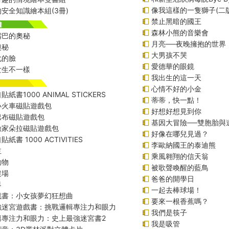
像我這樣的一隻獅子(二版
安全知識繪本組(3冊)
禁止黑暗的國王
森林小熊的音樂會
嘴巴的奧秘
月亮──夜晚擁抱的世界
奧秘
大男孩不哭
化的臉
愛德華的眼鏡
女生不一樣
我出生的這一天
心情不好的小金
紙書1000 ANIMAL STICKERS
蒂蒂，快一點！
小火車磁貼遊戲包
好想好想見到你
巴布磁貼遊戲包
基因大冒險──雙胞胎與
險家朵拉磁貼遊戲包
好像在哪兒見過？
紙書 1000 ACTIVITIES
李歐納國王的泰迪熊
主
乘風翱翔的信天翁
動物
被歌聲喚醒的藍鳥
農場
爸爸的開學日
界
一起去棒球場！
戲書：小女孩夢幻狂想曲
要來一根香蕉嗎？
強迷宮遊戲書：挑戰邏輯專注力和眼力
我們是筷子
輯專注力和眼力：史上最強迷宮書2
我是吸管