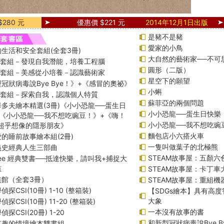
280 元
優惠價 $221 元
2014年12月1日出版
是豬不是豬
愛家的小鳥
生活和安全套組(全套3冊)
大自然的藝術家──不可
綱套組－發現自我潛能，培養工程腦
圓形（二版）
綱套組－美感從小培養－認識藝術家
星空下的願望
冠狀病毒說Bye Bye！》+《感冒的奧祕》
小蝌
綱套組－探索自我，認識個人特質
蘇菲亞的兩個問題
多夫繪本精選(3冊)《小小恐龍──蛋生日
小小恐龍──蛋生日快樂
《小小恐龍──我不想吃豌豆！》+《嗨！
小小恐龍──我不想吃豌
─超乎想像的隱形朋友》
麵包店小六搭火車
的睡前故事繪本組(2冊)
一隻叫做葉子的北極熊
義史經典人生三部曲
STEAM故事屋：五顏六色
f Lee 經典雙書──抵達快樂，請叫我+捕捉大
孩
STEAM故事屋：卡丁車
族館（全套3冊）
STEAM故事屋：重組
探CSI(10冊) 1-10 (整箱裝)
【SDGs繪本】具有高
大象
探CSI(10冊) 11-20 (整箱裝)
一本沒有故事的書
探CSI(20冊) 1-20
和新型冠狀病毒說Bye B
有趣的情境繪本雙書組