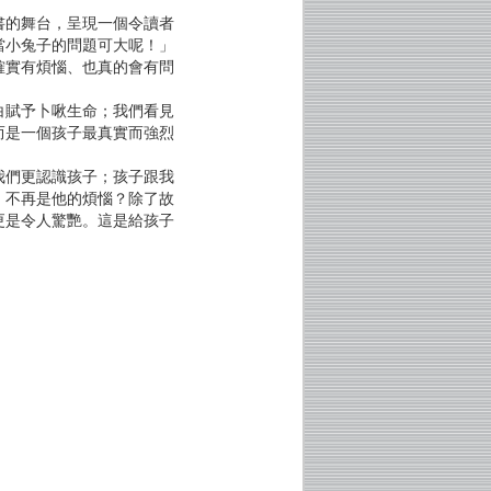
書的舞台，呈現一個令讀者
當小兔子的問題可大呢！」
確實有煩惱、也真的會有問
白賦予卜啾生命；我們看見
而是一個孩子最真實而強烈
我們更認識孩子；孩子跟我
」不再是他的煩惱？除了故
更是令人驚艷。這是給孩子