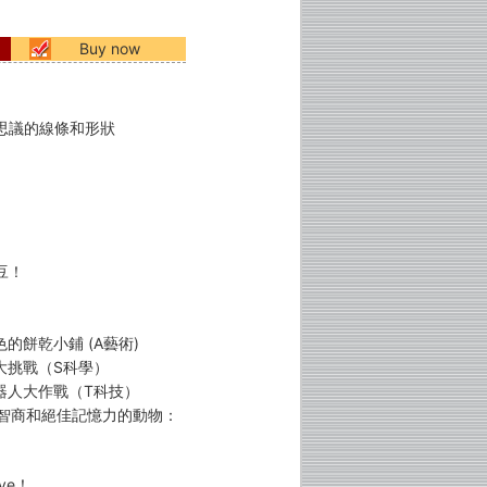
Buy now
思議的線條和形狀
豆！
的餅乾小鋪 (A藝術)
大挑戰（S科學）
機器人大作戰（T科技）
度智商和絕佳記憶力的動物：
ye！