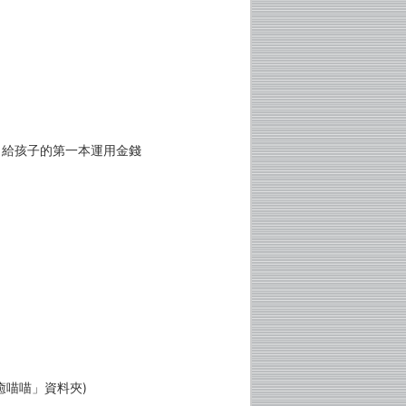
？給孩子的第一本運用金錢
！
癒喵喵」資料夾)