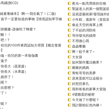
馬桶(附CD)
夜光—點亮黑暗的生物
了
聖誕老人的第一個聖誕
情緒素養繪本】 啊──我生氣了！(二版)
這就是藝術家!發現線外
！孩子一定要知道的事物【情境認知單字繪
小年糕，過新年（首批
偷走天空的海軍上將
探拼圖書-誰偷吃了蜂蜜？
了不起的消防栓
禮貌！！
等待發光的綠燈
吧！?
不用擔心我
！幼兒的100件東西認知大尋寶【概念發展
蟲蟲餐廳
本】
啊！蚊子來了~
瑜伽－幼兒的第一本瑜伽書
大女孩
片葉子
如何製作魔法糖果？
，快長大（蔬菜篇）
啾啾的媽媽
，快長大（水果篇）
青蛙哥哥的美夢
上廁所了！
原來蛋糕可以這樣分
跳呢？
好想挖鼻孔
誰在那裡？
我和爸爸的家事大冒險
牙了！
4號雞蛋的祕密
今天做了什麼呢？
麼呢？
我討厭粉紅色內褲！
吧！