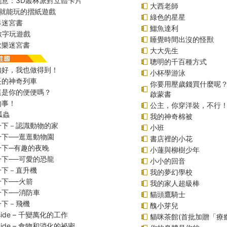
創意：3D叢林派對立體卡片
大西老師
始就能玩的摺紙遊戲
綠色的星星
界迷宮書
鱷魚達利
r數字玩遊戲
睡覺時間出沒的怪獸
歡樂迷宮書
大大先生
聰明的千百種方式
扣好，我也做得到！
小杯學游泳
長的神奇列車
你要用壓歲錢買什麼呢
這是你的便便嗎？
啟蒙書
的事！
公主，你穿洋裝，不行
瓢蟲
我的神奇棉被
一下－認識動物的家
小班
一下──逛逛動物園
書店裡的小花
一下─有趣的夜晚
小蓮與柳樹少年
一下──可愛的恐龍
小小的回音
一下－直升機
我的夢幻學校
下──火箭
我的家人超級棒
下──消防車
貓頭鷹騎士
一下－飛機
醜小芽兒
inside – 千變萬化的工作
貓咪茶館(首批加贈「療
inside – 食物和消化的祕密