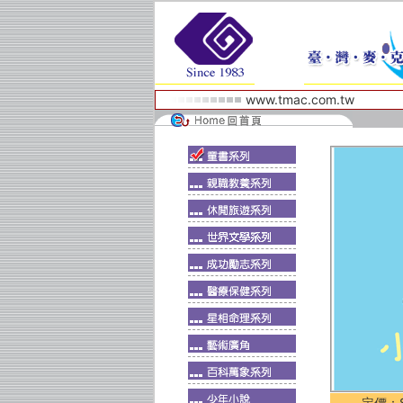
www.tmac.com.tw
定價：$