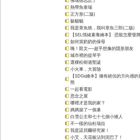
佛瑞德忘記了
熱帶魚泰瑞
正方形(二版)
躲貓貓
我是章魚燒，我叫章魚三郎(二版)
【SEL情緒素養繪本】 恐龍怎麼發脾
如何當奶奶的保母
嗨！凱文──超乎想像的隱形朋友
城市裡的提琴手
選棵松樹過聖誕
小火車，大冒險
【SDGs繪本】擁有絕佳的方向感
熊
一起看電影
思念之屋
哪裡才是我的家？
媽媽築了一個巢
白雪公主和七十七個小矮人
不一樣的仙杜瑞拉
我是諾貝爾研究家！
小艾，天花板沾到泥巴了！