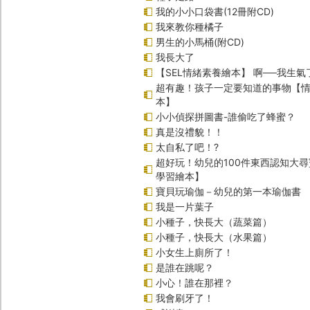
我的小小口袋書(12冊附CD)
我來教你種橘子
男生的小馬桶(附CD)
我長大了
【SEL情緒素養繪本】 啊──我生氣
超有趣！孩子一定要知道的事物【
本】
小小偵探拼圖書-誰偷吃了蜂蜜？
真是沒禮貌！！
太自私了吧！?
超好玩！幼兒的100件東西認知大
學習繪本】
寶貝玩瑜伽－幼兒的第一本瑜伽書
我是一片葉子
小種子，快長大（蔬菜篇）
小種子，快長大（水果篇）
小女生上廁所了！
是誰在跳呢？
小心！誰在那裡？
我會刷牙了！