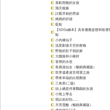
喜歡雨靴的女孩
飛天狐猴
討厭牙刷的男孩
媽媽的祈禱
藍鯨
【SDGs繪本】具有優雅姿態和歌
鯨
小內褲仙子
流星劃過天空的夜晚
野狼的肚子我的家
大餓狼和小豬村
冒煙的水壺
長壽湯仙女（暢銷典藏版）
世界遺產迷宮尋寶之旅
帶來幸福的白熊郵差
三角形(二版)
頭上總是停著鸚鵡的女孩
小熊上學去
我以前好怕……
月亮雪酪（暢銷典藏版）