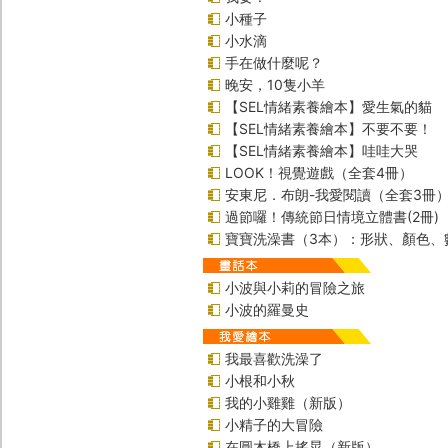
小種子
小水滴
手在做什麼呢？
晚安，10隻小羊
【SEL情緒素養繪本】愛生氣的貓
【SEL情緒素養繪本】不要不要！
【SEL情緒素養繪本】哇哇大哭
LOOK！視覺遊戲（全套4冊）
安東尼．布朗-我愛閱讀（全套3冊
過節囉！傳統節日情境立體書(2冊)
寶寶洗澡書（3本）：形狀、顏色、
小波與小莉的冒險之旅
小波的羅曼史
我最喜歡洗澡了
小根和小秋
我的小雞雞（新版）
小精子的大冒險
在圓木橋上搖晃（新版）