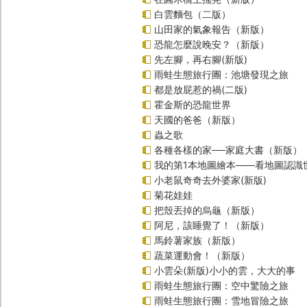
白雲麵包（二版）
山田家的氣象報告（新版）
恐龍怎麼說晚安？（新版）
先左腳，再右腳(新版)
雨蛙生態旅行團：池塘發現之旅
都是放屁惹的禍(二版)
霍金斯的恐龍世界
天國的爸爸（新版）
蟲之歌
各種各樣的家──家庭大書（新版）
我的第1本地圖繪本――看地圖認識
小老鼠奇奇去外婆家(新版)
菊花娃娃
把殼丟掉的烏龜（新版）
阿尼，該睡覺了！（新版）
馬鈴薯家族（新版）
蔬菜運動會！（新版）
小雲朵(新版)小小的雲，大大的事
雨蛙生態旅行團：空中驚險之旅
雨蛙生態旅行團：雪地冒險之旅