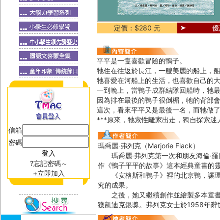
定價：$280 元
優
平平是一隻喜歡冒險的鴨子。
牠住在往返於長江，一艘美麗的船上，
牠喜愛在河船上的生活，也喜歡自己的
一到晚上，當鴨子成群結隊回船時，牠
因為排在最後的鴨子很倒楣，牠的背部
這次，看來平平又是最後一名，而牠做
***原來，牠索性離家出走，獨自探索迷
信箱
密碼
瑪喬麗‧弗列克（Marjorie Flack）
瑪喬麗‧弗列克第一次和朋友海倫‧羅門（
?忘記密碼～
作《鴨子平平的故事》這本經典童書的
+立即加入
《安格斯和鴨子》裡的北京鴨，讓瑪喬
究的成果。
之後，她又繼續創作並繪製多本童書，包括
獲凱迪克銀獎。弗列克女士於1958年辭