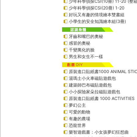
少年科學偵探CSI(10冊) 11-20 (整
少年科學偵探CSI(20冊) 1-20
好玩又有趣的情境繪本雙書組
小學生的安全知識繪本組(3冊)
牙齒和嘴巴的奧秘
感冒的奧秘
千變萬化的臉
男生和女生不一樣
原裝進口貼紙書1000 ANIMAL STIC
湯瑪士小火車磁貼遊戲包
建築師巴布磁貼遊戲包
小小探險家朵拉磁貼遊戲包
原裝進口貼紙書 1000 ACTIVITIES
夢幻公主
可愛的動物
有趣的農場
恐龍世界
樂智遊戲書：小女孩夢幻狂想曲