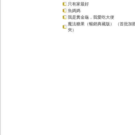
只有家最好
魚媽媽
我是糞金龜，我愛吃大便
魔法糖果（暢銷典藏版） （首批加
夾）