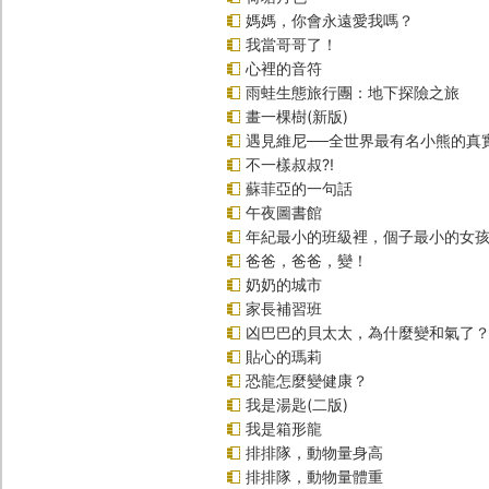
媽媽，你會永遠愛我嗎？
我當哥哥了！
心裡的音符
雨蛙生態旅行團：地下探險之旅
畫一棵樹(新版)
遇見維尼──全世界最有名小熊的真
不一樣叔叔?!
蘇菲亞的一句話
午夜圖書館
年紀最小的班級裡，個子最小的女孩(
爸爸，爸爸，變！
奶奶的城市
家長補習班
凶巴巴的貝太太，為什麼變和氣了
貼心的瑪莉
恐龍怎麼變健康？
我是湯匙(二版)
我是箱形龍
排排隊，動物量身高
排排隊，動物量體重