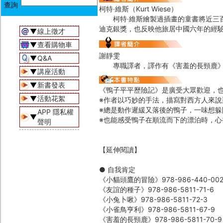
柯特‧維斯（Kurt Wiese）
柯特‧維斯繪製過插畫的童書將近三百
迪克銀獎，也反映他旅居中國六年的經驗
▼
線上徵才
▼
查看購物車
謝靜雯
▼
Q&A
專職譯者，譯作有《害羞的長頸鹿》
▼
講座活動
▼
新書發表
《鴨子平平歷險記》是廣受大眾歡迎，
▼
活動花絮
※作者以巧妙的手法，描寫對西方人來
※總是動作遲緩又落後的鴨子，一味想
APP 隱私權
▼
※也能感受鴨子在順流而下的漂泊時，心
聲明
【延伸閱讀】
● 自我肯定
《小貓頭鷹的冒險》978-986-440-002
《友誼的種子》978-986-5811-71-6
《小兔卜啾》978-986-5811-72-3
《小雀鳥亨利》978-986-5811-67-9
《害羞的長頸鹿》978-986-5811-70-9