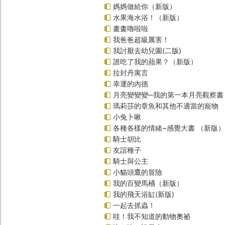
媽媽做給你（新版）
水果海水浴！（新版）
畫畫嚕啦啦
我爸爸超級厲害！
我討厭去幼兒園(二版)
誰吃了我的蘋果？（新版）
拉封丹寓言
幸運的內德
月亮變變變─我的第一本月亮觀察書
瑪莉莎的章魚和其他不適當的寵物
小兔卜啾
各種各樣的情緒~感覺大書 （新版）
騎士胡比
友誼種子
騎士與公主
小貓頭鷹的冒險
我的百變馬桶（新版）
我的飛天浴缸(新版)
一起去抓蟲！
哇！我不知道的動物奧祕