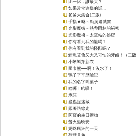
比一比，誰最大？
如果常常這樣的話…
爸爸大集合(二版)
手指★咻～動洞遊戲書
光影魔術－熱帶雨林的祕密
光影魔術－太空站的祕密
你有看到我的龍嗎？
你有看到我的怪獸嗎？
鱷魚艾倫又大又可怕的牙齒！（二
小蝌蚪穿新衣
圍巾熊──啊！沒水了！
鴨子平平歷險記
我的名字叫葉子
哈囉！哈囉！
承諾
蟲蟲捉迷藏
跟著路線走
阿寶的生日禮物
螢火蟲晚安
媽咪瘋狂的一天
荷塘月色