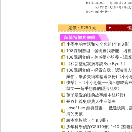
定價：$280 元
優
小學生的生活和安全套組(全套3冊)
108課綱套組－發現自我潛能，培
108課綱套組－美感從小培養－認
《和新型冠狀病毒說Bye Bye！》
108課綱套組－探索自我，認識個人
羅伯．畢多夫繪本精選(3冊)《小小
快樂》+《小小恐龍──我不想吃豌
凱文──超乎想像的隱形朋友》
孩子最愛的睡前故事繪本組(2冊)
長谷川義史經典人生三部曲
Josef Lee 經典雙書──抵達快樂
海的男孩
繪本水族館（全套3冊）
少年科學偵探CSI(10冊) 1-10 (整箱