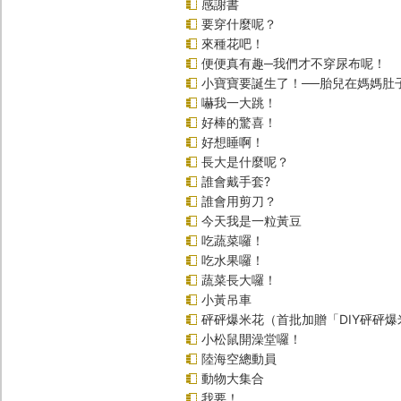
感謝書
要穿什麼呢？
來種花吧！
便便真有趣─我們才不穿尿布呢！
小寶寶要誕生了！──胎兒在媽媽肚
嚇我一大跳！
好棒的驚喜！
好想睡啊！
長大是什麼呢？
誰會戴手套?
誰會用剪刀？
今天我是一粒黃豆
吃蔬菜囉！
吃水果囉！
蔬菜長大囉！
小黃吊車
砰砰爆米花（首批加贈「DIY砰砰
小松鼠開澡堂囉！
陸海空總動員
動物大集合
我要！