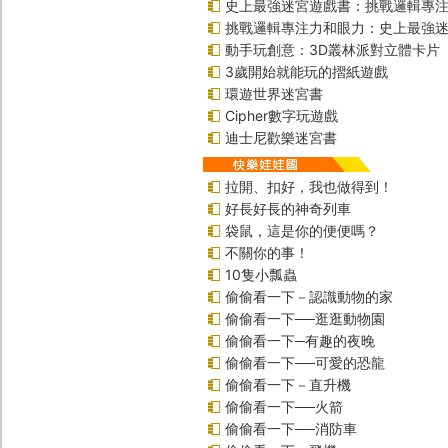
史上最強迷宮遊戲書：挑戰邏輯專
挑戰邏輯專注力和眼力：史上最強迷
動手玩創意：3D叢林派對立體卡片
3歲開始就能玩的摺紙遊戲
環遊世界迷宮書
Cipher數字玩遊戲
迪士尼歡樂迷宮書
拉開、扣好，我也做得到！
好長好長的神奇列車
袋鼠，這是你的便便嗎？
不關你的事！
10隻小瓢蟲
偷偷看一下－認識動物的家
偷偷看一下──逛逛動物園
偷偷看一下─有趣的夜晚
偷偷看一下──可愛的恐龍
偷偷看一下－直升機
偷偷看一下──火箭
偷偷看一下──消防車