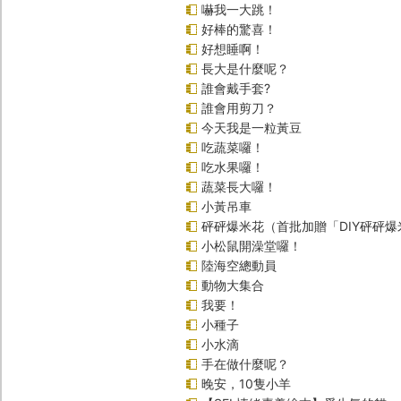
嚇我一大跳！
好棒的驚喜！
好想睡啊！
長大是什麼呢？
誰會戴手套?
誰會用剪刀？
今天我是一粒黃豆
吃蔬菜囉！
吃水果囉！
蔬菜長大囉！
小黃吊車
砰砰爆米花（首批加贈「DIY砰砰
小松鼠開澡堂囉！
陸海空總動員
動物大集合
我要！
小種子
小水滴
手在做什麼呢？
晚安，10隻小羊