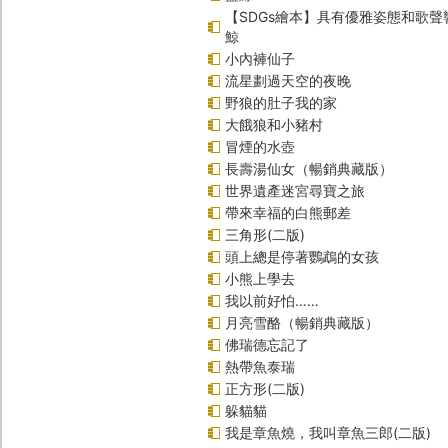
【SDGs繪本】具有優雅姿態和歌
鯨
小內褲仙子
流星劃過天空的夜晚
野狼的肚子我的家
大餓狼和小豬村
冒煙的水壺
長壽湯仙女（暢銷典藏版）
世界遺產迷宮尋寶之旅
帶來幸福的白熊郵差
三角形(二版)
頭上總是停著鸚鵡的女孩
小熊上學去
我以前好怕……
月亮雪酪（暢銷典藏版）
佛瑞德忘記了
熱帶魚泰瑞
正方形(二版)
躲貓貓
我是章魚燒，我叫章魚三郎(二版)