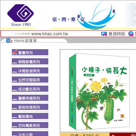
www.tmac.com.tw
會員特區
定價：$380 元
優