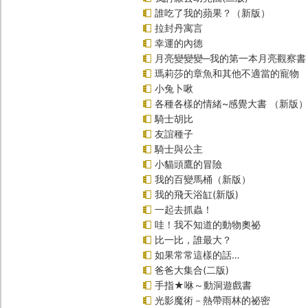
誰吃了我的蘋果？（新版）
拉封丹寓言
幸運的內德
月亮變變變─我的第一本月亮觀察書
瑪莉莎的章魚和其他不適當的寵物
小兔卜啾
各種各樣的情緒~感覺大書 （新版）
騎士胡比
友誼種子
騎士與公主
小貓頭鷹的冒險
我的百變馬桶（新版）
我的飛天浴缸(新版)
一起去抓蟲！
哇！我不知道的動物奧祕
比一比，誰最大？
如果常常這樣的話…
爸爸大集合(二版)
手指★咻～動洞遊戲書
光影魔術－熱帶雨林的祕密