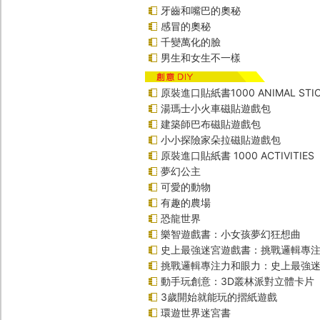
牙齒和嘴巴的奧秘
感冒的奧秘
千變萬化的臉
男生和女生不一樣
原裝進口貼紙書1000 ANIMAL STIC
湯瑪士小火車磁貼遊戲包
建築師巴布磁貼遊戲包
小小探險家朵拉磁貼遊戲包
原裝進口貼紙書 1000 ACTIVITIES
夢幻公主
可愛的動物
有趣的農場
恐龍世界
樂智遊戲書：小女孩夢幻狂想曲
史上最強迷宮遊戲書：挑戰邏輯專
挑戰邏輯專注力和眼力：史上最強迷
動手玩創意：3D叢林派對立體卡片
3歲開始就能玩的摺紙遊戲
環遊世界迷宮書