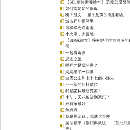
【SEL情緒素養繪本】 恐龍怎麼發脾
如何當奶奶的保母
嗨！凱文──超乎想像的隱形朋友
城市裡的提琴手
選棵松樹過聖誕
小火車，大冒險
【SDGs繪本】擁有絕佳的方向感
熊
一起看電影
思念之屋
哪裡才是我的家？
媽媽築了一個巢
白雪公主和七十七個小矮人
不一樣的仙杜瑞拉
我是諾貝爾研究家！
小艾，天花板沾到泥巴了！
只有家最好
魚媽媽
我是糞金龜，我愛吃大便
魔法糖果（暢銷典藏版） （首批加
夾）