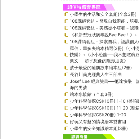
小學生的生活和安全套組(全套3冊)
108課綱套組－發現自我潛能，培
108課綱套組－美感從小培養－認
《和新型冠狀病毒說Bye Bye！》
108課綱套組－探索自我，認識個人
羅伯．畢多夫繪本精選(3冊)《小小
快樂》+《小小恐龍──我不想吃豌
凱文──超乎想像的隱形朋友》
孩子最愛的睡前故事繪本組(2冊)
長谷川義史經典人生三部曲
Josef Lee 經典雙書──抵達快樂
海的男孩
繪本水族館（全套3冊）
少年科學偵探CSI(10冊) 1-10 (整箱
少年科學偵探CSI(10冊) 11-20 (整
少年科學偵探CSI(20冊) 1-20
好玩又有趣的情境繪本雙書組
小學生的安全知識繪本組(3冊)