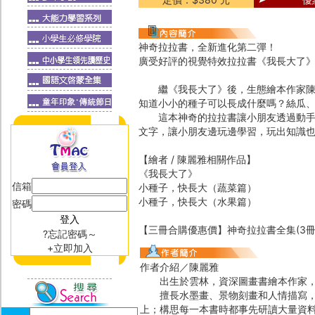
神奇拉拉書，全新進化第二彈！
廣受好評的視覺特效拉拉書《我長大了
繼《我長大了》後，生態繪本作家陳麗
知道小小的種子可以長成什麼嗎？絲瓜
這本神奇的拉拉書讓小朋友透過動手操
文字，讓小朋友邊玩邊學習，玩出知識
【繪者 / 陳麗雅相關作品】
《我長大了》
信箱
小種子，快長大（蔬菜篇）
小種子，快長大（水果篇）
密碼
【三冊合購優惠價】神奇拉拉書全集(3冊
?忘記密碼～
+立即加入
作者介紹／陳麗雅
出生於雲林，資深圖畫書繪本作家，
擅長水墨畫、景物刻畫和人情描寫，喜
上；構思每一本書時都事先研讀大量資