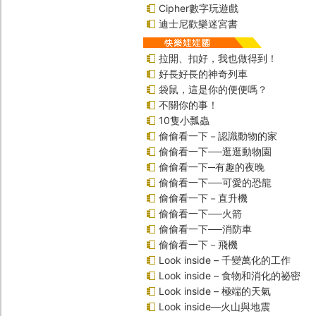
Cipher數字玩遊戲
迪士尼歡樂迷宮書
拉開、扣好，我也做得到！
好長好長的神奇列車
袋鼠，這是你的便便嗎？
不關你的事！
10隻小瓢蟲
偷偷看一下－認識動物的家
偷偷看一下──逛逛動物園
偷偷看一下─有趣的夜晚
偷偷看一下──可愛的恐龍
偷偷看一下－直升機
偷偷看一下──火箭
偷偷看一下──消防車
偷偷看一下－飛機
Look inside – 千變萬化的工作
Look inside – 食物和消化的祕密
Look inside – 極端的天氣
Look inside—火山與地震