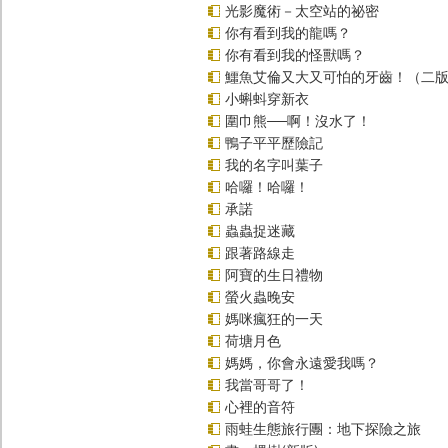
光影魔術－太空站的祕密
你有看到我的龍嗎？
你有看到我的怪獸嗎？
鱷魚艾倫又大又可怕的牙齒！（二
小蝌蚪穿新衣
圍巾熊──啊！沒水了！
鴨子平平歷險記
我的名字叫葉子
哈囉！哈囉！
承諾
蟲蟲捉迷藏
跟著路線走
阿寶的生日禮物
螢火蟲晚安
媽咪瘋狂的一天
荷塘月色
媽媽，你會永遠愛我嗎？
我當哥哥了！
心裡的音符
雨蛙生態旅行團：地下探險之旅