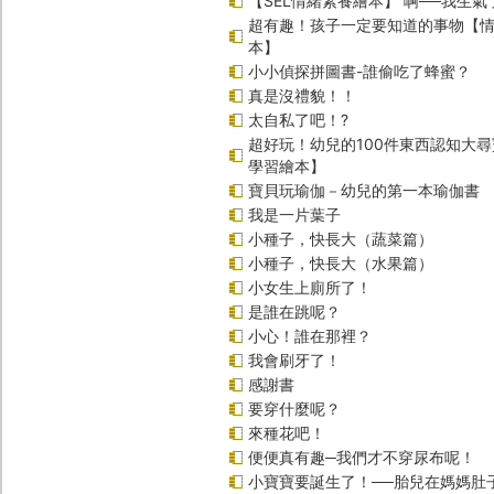
【SEL情緒素養繪本】 啊──我生氣
超有趣！孩子一定要知道的事物【
本】
小小偵探拼圖書-誰偷吃了蜂蜜？
真是沒禮貌！！
太自私了吧！?
超好玩！幼兒的100件東西認知大
學習繪本】
寶貝玩瑜伽－幼兒的第一本瑜伽書
我是一片葉子
小種子，快長大（蔬菜篇）
小種子，快長大（水果篇）
小女生上廁所了！
是誰在跳呢？
小心！誰在那裡？
我會刷牙了！
感謝書
要穿什麼呢？
來種花吧！
便便真有趣─我們才不穿尿布呢！
小寶寶要誕生了！──胎兒在媽媽肚