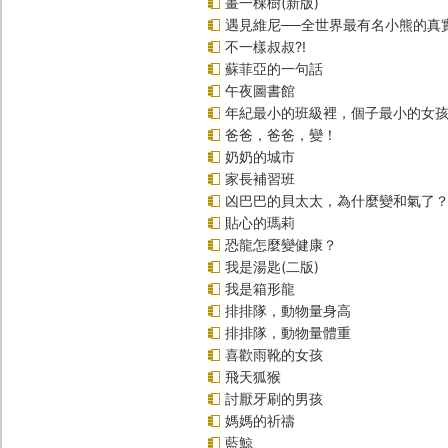
畫一棵樹(新版)
遇見維尼──全世界最有名小熊的真
不一樣叔叔?!
蘇菲亞的一句話
午夜圖書館
年紀最小的班級裡，個子最小的女孩(
爸爸，爸爸，變！
奶奶的城市
家長補習班
凶巴巴的貝太太，為什麼變和氣了
貼心的瑪莉
恐龍怎麼變健康？
我是湯匙(二版)
我是箱形龍
排排隊，動物量身高
排排隊，動物量體重
喜歡雨靴的女孩
飛天狐猴
討厭牙刷的男孩
媽媽的祈禱
藍鯨