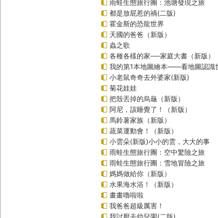
雨蛙生態旅行團：池塘發現之旅
都是放屁惹的禍(二版)
霍金斯的恐龍世界
天國的爸爸（新版）
蟲之歌
各種各樣的家──家庭大書（新版）
我的第1本地圖繪本――看地圖認識
小老鼠奇奇去外婆家(新版)
菊花娃娃
把殼丟掉的烏龜（新版）
阿尼，該睡覺了！（新版）
馬鈴薯家族（新版）
蔬菜運動會！（新版）
小雲朵(新版)小小的雲，大大的事
雨蛙生態旅行團：空中驚險之旅
雨蛙生態旅行團：雪地冒險之旅
媽媽做給你（新版）
水果海水浴！（新版）
畫畫嚕啦啦
我爸爸超級厲害！
我討厭去幼兒園(二版)