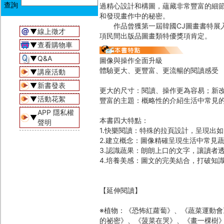
過精心設計和構圖，蘊藏非常豐富的細
和發現畫作中的秘密。
作品曾獲第一屆韓國CJ圖畫書特展入
▼
線上徵才
項民間出版品圖畫類特優獎項肯定。
▼
查看購物車
▼
Q&A
圖像與操作全面升級
體驗更大、更豐富、更流暢的閱讀感受
▼
講座活動
▼
新書發表
更大的尺寸：閱讀、操作更為容易；新
▼
活動花絮
豐富的主題：概略性的介紹生活中常見
APP 隱私權
▼
本書四大特點：
聲明
1.快樂閱讀：特殊的拉頁設計，呈現出
2.建立概念：圖像精確呈現生活中常見
3.認識蔬果：朗朗上口的文字，讓讀者
4.培養美感：圖文的完美結合，打破知
【延伸閱讀】
※植物：《恐怖紅蘿蔔》、《蔬菜運動
的祕密》、《菠菜在哭》、《畫一棵樹