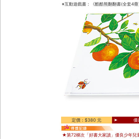
※互動遊戲書：《酷酷熊翻翻書(全套4冊)
定價：$380 元
優
★第72梯次「好書大家讀」優良少年兒