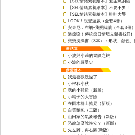
【SEL情緒素養繪本】愛生氣的貓
【SEL情緒素養繪本】不要不要！
【SEL情緒素養繪本】哇哇大哭
LOOK！視覺遊戲（全套4冊）
安東尼．布朗-我愛閱讀（全套3冊
過節囉！傳統節日情境立體書(2冊)
寶寶洗澡書（3本）：形狀、顏色、
小波與小莉的冒險之旅
小波的羅曼史
我最喜歡洗澡了
小根和小秋
我的小雞雞（新版）
小精子的大冒險
在圓木橋上搖晃（新版）
白雲麵包（二版）
山田家的氣象報告（新版）
恐龍怎麼說晚安？（新版）
先左腳，再右腳(新版)